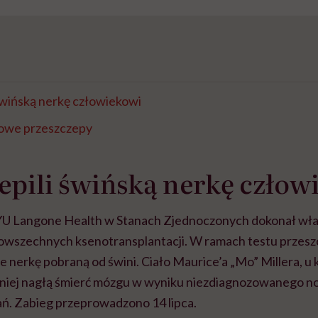
świńską nerkę człowiekowi
owe przeszczepy
epili świńską nerkę człow
NYU Langone Health w Stanach Zjednoczonych dokonał wł
owszechnych ksenotransplantacji. W ramach testu przesz
 nerkę pobraną od świni. Ciało Maurice’a „Mo” Millera, u
niej nagłą śmierć mózgu w wyniku niezdiagnozowanego n
ń. Zabieg przeprowadzono 14 lipca.