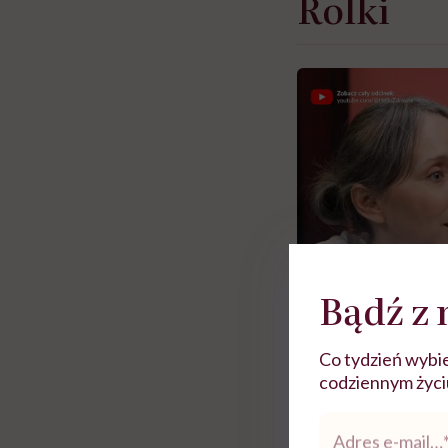
Rolki
Bądź z 
Co tydzień wybie
codziennym życiu.
Zobacz więce
Adres
e-