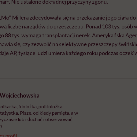
marł. Nie ustalono dokładnej przyczyny zgonu.
„Mo” Millera zdecydowała się na przekazanie jego ciała d
wą liczbę narządów do przeszczepu. Ponad 103 tys. osób 
go 88 tys. wymaga transplantacji nerek. Amerykańska Agen
wia się, czy zezwolić na selektywne przeszczepy świńskic
daje AP, tysiące ludzi umiera każdego roku podczas oczeki
 Wojciechowska
nikarka, filolożka, politolożka,
tażystka. Pisze, od kiedy pamięta, a w
yczasie lubi słuchać i obserwować
h
z profil