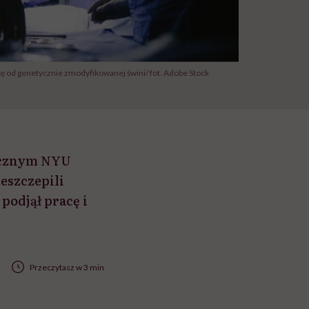
ę od genetycznie zmodyfikowanej świni/ fot. Adobe Stock
ycznym NYU
eszczepili
podjął pracę i
Przeczytasz w 3 min