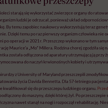
atunkowe przeszczepy
ioleci starają się wykorzystać zwierzęce organy do ratowani
 organizm ludzki je odrzucał, ponieważ układ odpornościo
kę. By temu zapobiec naukowcy wykorzystują teraz genet
ie. Dzięki temu po raz pierwszy organizm człowieka nie od
ni po operacji w 2021 r. Przeszczep wykonano w tym sam
cję Maurice’a „Mo” Millera. Rodzina chorej zgodziła się 
ntka została odłączona od aparatury utrzymującą ją przy ży
rzymocowana do naczyń krwionośnych kobiety i utrzymywan
irurdzy z University of Maryland przeszczepili zmodyfik
ratowania życia Davida Bennetta. Dla 57-letniego pacjenta 
e kwalifikował się do przeszczepu ludzkiego organu.
Przed
 podłączony do maszyny, dzięki której żył. Po przeszczepie
żczyzna nawet stanął na nogi i rozpoczął rehabilitację. Ni