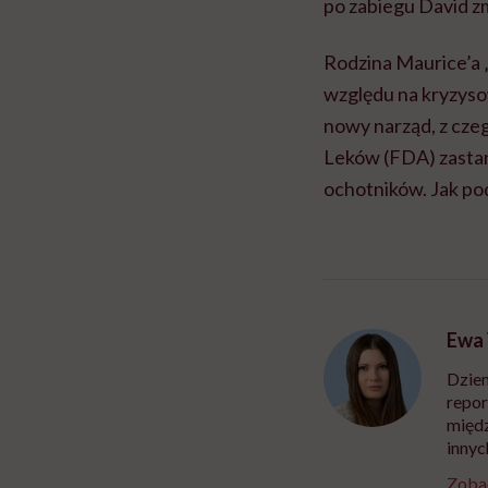
po zabiegu David z
Rodzina Maurice’a 
względu na kryzyso
nowy narząd, z cze
Leków (FDA) zastana
ochotników. Jak po
Ewa
Dzien
repor
międz
innyc
Zobac