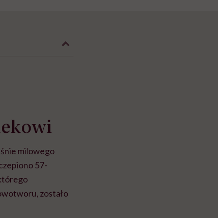
iekowi
aśnie milowego
czepiono 57-
 którego
owotworu, zostało