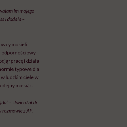
rowałam im mojego
ss i dodała –
owcy musieli
ad odpornościowy
jął pracę i działa
 normie typowe dla
 w ludzkim ciele w
kolejny miesiąc.
da” – stwierdził dr
w rozmowie z AP.