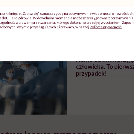
zy
"Jestem w ciąży, co mi się
Wkrótce nowa "
szpitalu
należy?". Headhunter o
Instrukcja". Tym 
raz kliknięcie „Zapisz się” oznacza zgodę na otrzymywanie wiadomości o nowościach
ch dot. Hello Zdrowie. W dowolnym momencie możesz zrezygnować z otrzymywania 
szkadzać
zmianie pokoleniowej u
atakach paniki. Z
zgodność z prawem przetwarzania, którego dokonano przed jej wycofaniem. Zapoznaj
tylko
kobiet w ciąży na rynku
warsztat pacjen
sobowych, w tym o przysługujących Ci prawach, w naszej
Polityce prywatności
.
braźni"
pracy
ekspercki
POLECAMY
Nerka od świni przyję
człowieka. To pierwsz
przypadek!