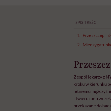
SPIS TREŚCI
Przeszczepili 
Międzygatunk
Przeszcz
Zespół lekarzy z 
kroku w kierunku p
letniemu mężczyźnie
stwierdzono wcześ
przekazane do bada