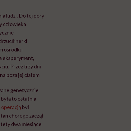
a ludzi. Do tej pory
wy człowieka
ycznie
rzucił nerki
ym ośrodku
na eksperyment,
ciu. Przez trzy dni
a poza jej ciałem.
owane genetycznie
była to ostatnia
 operacją
był
 stan chorego zaczął
estety dwa miesiące