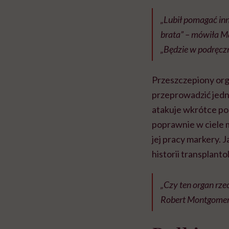
„Lubił pomagać inn
brata” – mówiła Ma
„Będzie w podręczn
Przeszczepiony org
przeprowadzić jedn
atakuje wkrótce po 
poprawnie w ciele 
jej pracy markery. 
historii transplanto
„Czy ten organ rzec
Robert Montgomery