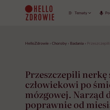
Go
to
content
Tematy
Po
HelloZdrowie
›
Choroby
›
Badania
›
Przeszczepili
Przeszczepili nerkę
człowiekowi po śmi
mózgowej. Narząd d
poprawnie od miesi