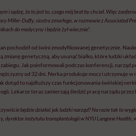
ym i sądzę, że to jest to, czego mój brat by chciał. Więc zaofe
ry Miller-Duffy, siostra zmarłego, w rozmowie z Associated Pre
ikach do medycyny i będzie żył wiecznie”.
an pochodził od świni zmodyfikowanej genetycznie. Nauk
ą zmianę genetyczną, aby usunąć białko, które ludzki ukł
zabiegu. Jak poinformowali podczas konferencji, narząd pod
mężczyzny od 32 dni. Nerka produkuje mocz i utrzymuje w
Jak dotąd to najdłuższy czas funkcjonowania świńskiej nerki
logii. Lekarze teraz zamierzają śledzić pracę narządu przez 
zywiście będzie działać jak ludzki narząd? Na razie tak to wyglą
, dyrektor instytutu transplantologii w NYU Langone Health, 