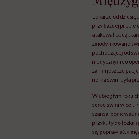
Międzyg
Lekarze od dziesięc
przy każdej próbie
atakował obcą tkan
zmodyfikowane świn
pochodzącej od świ
medycznym co opera
zanim jeszcze pacje
nerka świni była p
W ubiegłym roku ch
serce świni w celu 
szansa, ponieważ ni
przykuty do łóżka i
się poprawiać, a mę