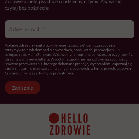
Zdrowie o ciele, psychice i codziennym życiu. Zapisz się i
czytaj bez pośpiechu.
Adres
e-
mail
*
Podanie adresu e-mail oraz kliknięcie „Zapisz się” oznacza zgodę na
otrzymywanie wiadomości o nowościach, produktach, promocjach lub
usługach dot. Hello Zdrowie. W dowolnym momencie możesz zrezygnować z
otrzymywania newslettera. Wycofanie zgody nie ma wpływu na zgodność z
prawem przetwarzania, którego dokonano przed jej wycofaniem. Zapoznaj się
z informacjami o przetwarzaniu danych osobowych, w tym o przysługujących
Ci prawach, w naszej
Polityce prywatności
.
Zapisz się