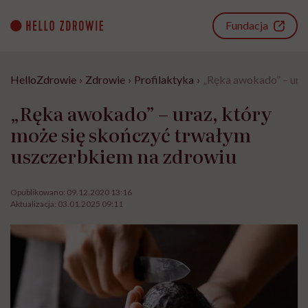
Go
to
Fundacja
content
HelloZdrowie
›
Zdrowie
›
Profilaktyka
›
„Ręka awokado” – ura
„Ręka awokado” – uraz, który
może się skończyć trwałym
uszczerbkiem na zdrowiu
Opublikowano:
09.12.2020 13:16
Aktualizacja:
03.01.2025 09:11