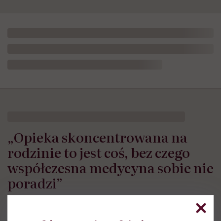
„Opieka skoncentrowana na
rodzinie to jest coś, bez czego
współczesna medycyna sobie nie
poradzi”