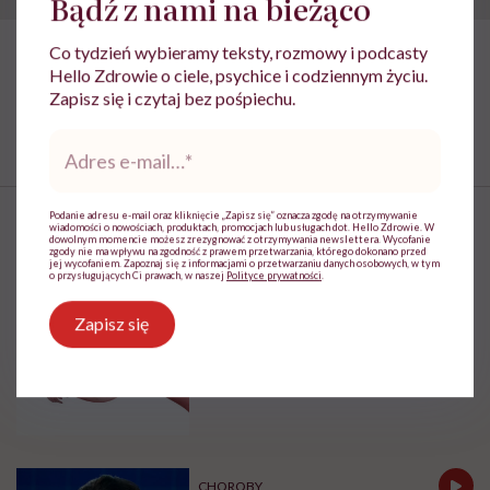
Bądź z nami na bieżąco
Co tydzień wybieramy teksty, rozmowy i podcasty
Hello Zdrowie o ciele, psychice i codziennym życiu.
Zapisz się i czytaj bez pośpiechu.
Adres
e-
mail
*
Podanie adresu e-mail oraz kliknięcie „Zapisz się” oznacza zgodę na otrzymywanie
wiadomości o nowościach, produktach, promocjach lub usługach dot. Hello Zdrowie. W
Najpopularniejsze
dowolnym momencie możesz zrezygnować z otrzymywania newslettera. Wycofanie
zgody nie ma wpływu na zgodność z prawem przetwarzania, którego dokonano przed
jej wycofaniem. Zapoznaj się z informacjami o przetwarzaniu danych osobowych, w tym
o przysługujących Ci prawach, w naszej
Polityce prywatności
.
ZDROWIE
Zapisz się
Jajniki wcale nie idą na emeryturę
po menopauzie. Rewolucyjne
odkrycie amerykańskich
naukowców
CHOROBY