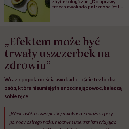
zbyt ekologiczne. „Do uprawy
trzech awokado potrzebne jest
zużycie niemal tysiąca litrów
wody” – mówi Paulina Górska
„Efektem może być
trwały uszczerbek na
zdrowiu”
Wraz z popularnością awokado rośnie też liczba
osób, które nieumiejętnie rozcinając owoc, kaleczą
sobie ręce.
„Wiele osób usuwa pestkę awokado z miąższu przy
pomocy ostrego noża, mocnym uderzeniem wbijając