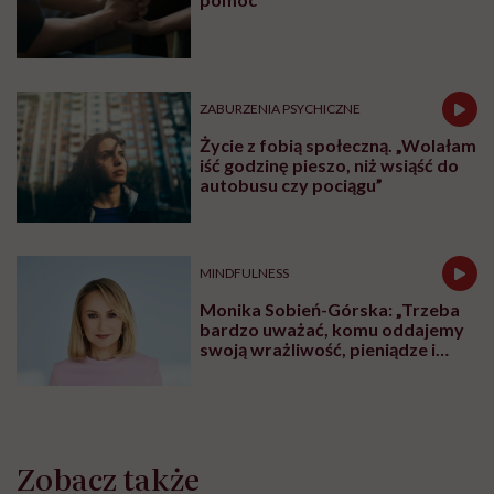
ZABURZENIA PSYCHICZNE
Życie z fobią społeczną. „Wolałam
iść godzinę pieszo, niż wsiąść do
autobusu czy pociągu”
MINDFULNESS
Monika Sobień-Górska: „Trzeba
bardzo uważać, komu oddajemy
swoją wrażliwość, pieniądze i
zaufanie”
Zobacz także