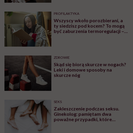
PROFILAKTYKA
Wszyscy wkoło porozbierani, a
ty siedzisz pod kocem? To mogą
być zaburzenia termoregulacji –
wynikające z choroby lub złych
nawyków
ZDROWIE
Skąd się biorą skurcze w nogach?
Leki i domowe sposoby na
skurcze nóg
SEKS
Zakleszczenie podczas seksu.
Ginekolog: pamiętam dwa
poważne przypadki, które
wymagały interwencji szpitalnej