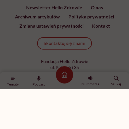
Newsletter Hello Zdrowie
O nas
Archiwum artykułów
Polityka prywatności
Zmiana ustawień prywatności
Kontakt
Skontaktuj się z nami
Fundacja Hello Zdrowie
ul. Poleczki 35
02-822 Warszawa
Strona główna
NIP 9512613236
Multimedia
Szukaj
Tematy
Podcast
Kontakt z redakcją
redakcja@hellozdrowie.pl
Dołącz do naszej społeczności