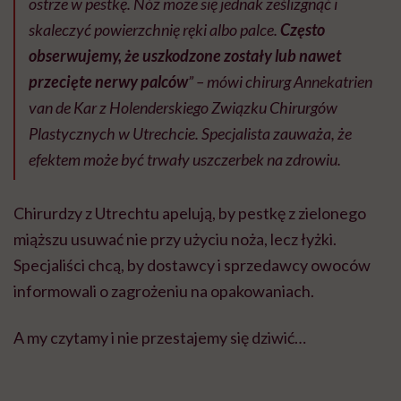
ostrze w pestkę. Nóż może się jednak ześlizgnąć i
skaleczyć powierzchnię ręki albo palce.
Często
obserwujemy, że uszkodzone zostały lub nawet
przecięte nerwy palców
” – mówi chirurg Annekatrien
van de Kar z Holenderskiego Związku Chirurgów
Plastycznych w Utrechcie. Specjalista zauważa, że
efektem może być trwały uszczerbek na zdrowiu.
Chirurdzy z Utrechtu apelują, by pestkę z zielonego
miąższu usuwać nie przy użyciu noża, lecz łyżki.
Specjaliści chcą, by dostawcy i sprzedawcy owoców
informowali o zagrożeniu na opakowaniach.
A my czytamy i nie przestajemy się dziwić…