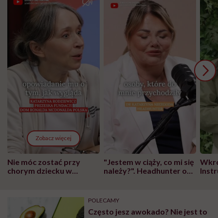
Zobacz więcej
Nie móc zostać przy
"Jestem w ciąży, co mi się
Wkró
chorym dziecku w
należy?". Headhunter o
Inst
szpitalu to tortura.
zmianie pokoleniowej u
atak
"Przeszkadzać w tym
kobiet w ciąży na rynku
wars
może chyba tylko
pracy
eksp
POLECAMY
głupota i brak
Często jesz awokado? Nie jest to
wyobraźni"