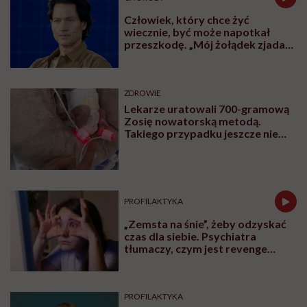
Człowiek, który chce żyć
wiecznie, być może napotkał
przeszkodę. „Mój żołądek zjada
sam siebie”
ZDROWIE
Lekarze uratowali 700-gramową
Zosię nowatorską metodą.
Takiego przypadku jeszcze nie
było
PROFILAKTYKA
„Zemsta na śnie”, żeby odzyskać
czas dla siebie. Psychiatra
tłumaczy, czym jest revenge
bedtime procrastination
PROFILAKTYKA