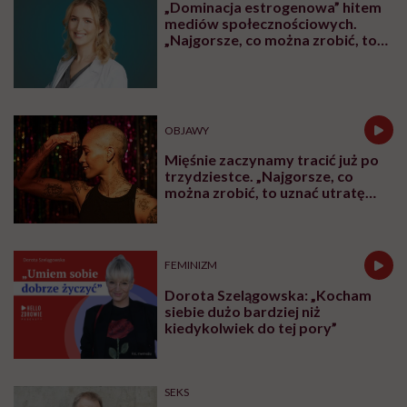
„Dominacja estrogenowa” hitem
mediów społecznościowych.
„Najgorsze, co można zrobić, to
leczyć modne hasło”
OBJAWY
Mięśnie zaczynamy tracić już po
trzydziestce. „Najgorsze, co
można zrobić, to uznać utratę
sprawności za nieunikniony
element starzenia”
FEMINIZM
Dorota Szelągowska: „Kocham
siebie dużo bardziej niż
kiedykolwiek do tej pory”
SEKS