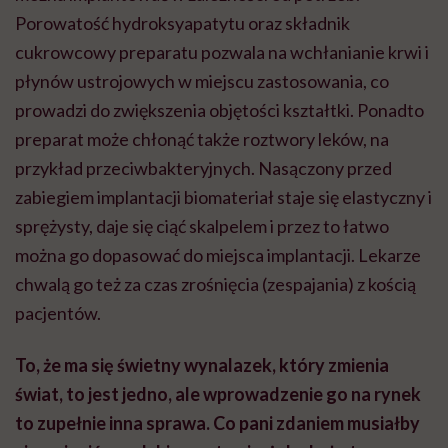
Porowatość
hydroksyapatytu
oraz składnik
cukrowcowy
preparatu pozwala na wchłanianie krwi i
płynów ustrojowych w miejscu zastosowania, co
prowadzi do zwiększenia objętości kształtki. Ponadto
preparat może chłonąć także roztwory leków, na
przykład przeciwbakteryjnych. Nasączony przed
zabiegiem implantacji biomateriał staje się elastyczny i
sprężysty, daje się ciąć skalpelem i przez to łatwo
można go dopasować do miejsca implantacji. Lekarze
chwalą go też za czas
zrośnięcia
(zespajania) z kością
pacjentów.
To, że ma się świetny wynalazek, który zmienia
świat, to jest jedno, ale wprowadzenie go na rynek
to zupełnie inna sprawa. Co pani zdaniem musiałby