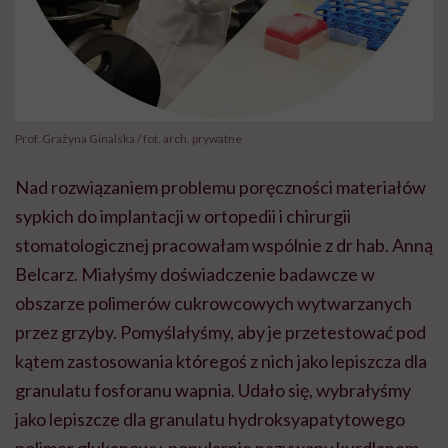
Prof. Grażyna Ginalska / fot. arch. prywatne
Nad rozwiązaniem problemu poręczności materiałów
sypkich do implantacji w ortopedii i chirurgii
stomatologicznej pracowałam wspólnie z
dr
hab. Anną
Belcarz
. Miałyśmy doświadczenie badawcze w
obszarze
polimerów
cukrowcowych
wytwarzanych
przez grzyby. Pomyślałyśmy, aby je przetestować pod
kątem zastosowania któregoś z nich jako lepiszcza dla
granulatu fosforanu wapnia. Udało się, wybrałyśmy
jako lepiszcze dla granulatu
hydroksyapatytowego
polimer
glukanowy,
popularnie nazywany
kurdlanem
.