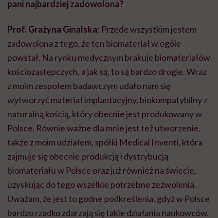
pani najbardziej zadowolona?
Prof. Grażyna Ginalska
: Przede wszystkim jestem
zadowolona z tego, że ten biomateriał w ogóle
powstał. Na rynku medycznym brakuje biomateriałów
kościozastępczych
, a jak są, to są bardzo drogie. Wraz
z moim zespołem badawczym udało nam się
wytworzyć materiał implantacyjny,
biokompatybilny
z
naturalną kością, który obecnie jest produkowany w
Polsce. Równie ważne dla mnie jest też utworzenie,
także z moim udziałem, spółki
Medical
Inventi
, która
zajmuje się obecnie produkcją i dystrybucją
biomateriału w Polsce oraz już również na świecie,
uzyskując do tego wszelkie potrzebne zezwolenia.
Uważam, że jest to godne podkreślenia, gdyż w Polsce
bardzo rzadko zdarzają się takie działania naukowców.