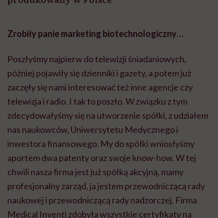
Zrobiły panie marketing biotechnologiczny…
Poszłyśmy najpierw do telewizji śniadaniowych,
później pojawiły się dzienniki i gazety, a potem już
zaczęły się nami interesować też inne agencje czy
telewizja i radio. I tak to poszło. W związku z tym
zdecydowałyśmy się na utworzenie spółki, z udziałem
nas naukowców, Uniwersytetu Medycznego i
inwestora finansowego. My do spółki wniosłyśmy
aportem dwa patenty oraz swoje know-how. W tej
chwili nasza firma jest już spółką akcyjną, mamy
profesjonalny zarząd, ja jestem przewodniczącą rady
naukowej i przewodniczącą rady nadzorczej. Firma
Medical
Inventi
zdobyła wszystkie certyfikaty na