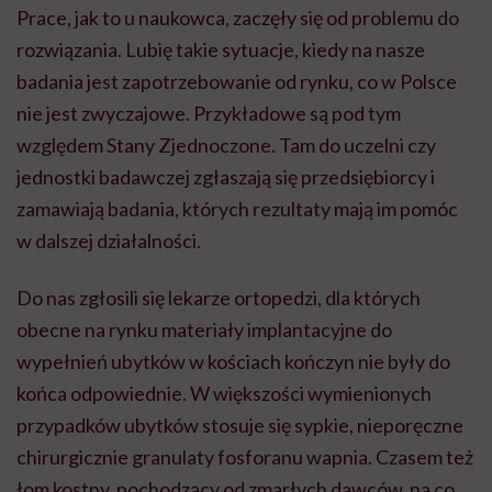
Prace, jak to u naukowca, zaczęły się od problemu do
rozwiązania. Lubię takie sytuacje, kiedy na nasze
badania jest zapotrzebowanie od rynku, co w Polsce
nie jest zwyczajowe. Przykładowe są pod tym
względem Stany Zjednoczone. Tam do uczelni czy
jednostki badawczej zgłaszają się przedsiębiorcy i
zamawiają badania, których rezultaty mają im pomóc
w dalszej działalności.
Do nas zgłosili się lekarze ortopedzi, dla których
obecne na rynku materiały implantacyjne do
wypełnień ubytków w kościach kończyn nie były do
końca odpowiednie. W większości wymienionych
przypadków ubytków stosuje się sypkie, nieporęczne
chirurgicznie granulaty fosforanu wapnia. Czasem też
łom kostny, pochodzący od zmarłych dawców, na co