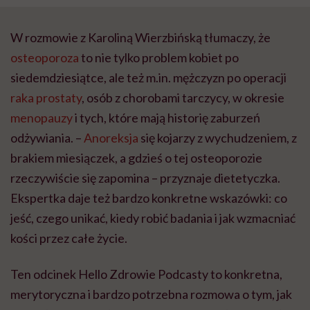
W rozmowie z Karoliną Wierzbińską tłumaczy, że
osteoporoza
to nie tylko problem kobiet po
siedemdziesiątce, ale też m.in. mężczyzn po operacji
raka prostaty
, osób z chorobami tarczycy, w okresie
menopauzy
i tych, które mają historię zaburzeń
odżywiania. –
Anoreksja
się kojarzy z wychudzeniem, z
brakiem miesiączek, a gdzieś o tej osteoporozie
rzeczywiście się zapomina – przyznaje dietetyczka.
Ekspertka daje też bardzo konkretne wskazówki: co
jeść, czego unikać, kiedy robić badania i jak wzmacniać
kości przez całe życie.
Ten odcinek Hello Zdrowie Podcasty to konkretna,
merytoryczna i bardzo potrzebna rozmowa o tym, jak