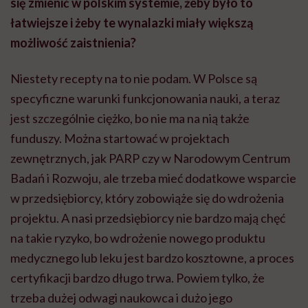
się zmienić w polskim systemie, żeby było to
łatwiejsze i żeby te wynalazki miały większą
możliwość zaistnienia?
Niestety recepty na to nie podam. W Polsce są
specyficzne warunki funkcjonowania nauki, a teraz
jest szczególnie ciężko, bo nie ma na nią także
funduszy. Można startować w projektach
zewnętrznych, jak
PARP
czy w Narodowym Centrum
Badań i Rozwoju, ale trzeba mieć dodatkowe wsparcie
w przedsiębiorcy, który zobowiąże się do wdrożenia
projektu. A nasi przedsiębiorcy nie bardzo mają chęć
na takie ryzyko, bo wdrożenie nowego produktu
medycznego lub leku jest bardzo kosztowne, a proces
certyfikacji bardzo długo trwa. Powiem tylko, że
trzeba dużej odwagi naukowca i dużo jego