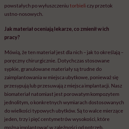
powstałych po wyłuszczeniu
torbieli
czy przetok
ustno-nosowych.
Jak materiał oceniają lekarze, co zmienił w ich
pracy?
Mówią, że ten materiał jest dla nich – jak to określają –
poręczny chirurgicznie. Dotychczas stosowane
sypkie, granulowane materiały są trudne do
zaimplantowania
w miejsca
ubytkowe
, ponieważ się
przesypują lub przesuwają z miejsca implantacji. Nasz
biomateriał natomiast jest porowatym kompozytem
jednolitym, o konkretnych wymiarach dostosowanych
do wielkości typowych ubytków. Są to walce mierzące
jeden, trzy i pięć centymetrów wysokości, które
można implantować w zależności od potrzeb.