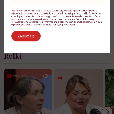
mail
*
Podanie adresu e-mail oraz kliknięcie „Zapisz się” oznacza zgodę na otrzymywanie
wiadomości o nowościach, produktach, promocjach lub usługach dot. Hello Zdrowie. W
dowolnym momencie możesz zrezygnować z otrzymywania newslettera. Wycofanie
zgody nie ma wpływu na zgodność z prawem przetwarzania, którego dokonano przed
jej wycofaniem. Zapoznaj się z informacjami o przetwarzaniu danych osobowych, w tym
o przysługujących Ci prawach, w naszej
Polityce prywatności
.
Zapisz się
Rolki