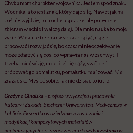
Chyba mam charakter wojownika. Jestem spod znaku
Wodnika, a to jest znak, który daje siłę. Nawet jak mi
coś nie
wyjdzie, to trochę popłaczę,
ale potem się
zbieram w sobie i walczę dalej. Dla mnie nauka to moje
życie. W nauce trzeba cały czas drążyć, ciągle
pracować i rozwijać się, bo czasami nieoczekiwanie
może zdarzyć się coś, co wprawia nas w zachwyt. I
trzeba mieć wizję, do której się dąży, swój cel i
próbować go pomalutku, pomalutku realizować. Nie
zrażać się. Myśleć sobie: jak nie dzisiaj, to jutro.
Grażyna Ginalska
– profesor zwyczajna i pracownik
Katedry i Zakładu Biochemii Uniwersytetu Medycznego w
Lublinie. Ekspertka w dziedzinie wytwarzania i
modyfikacji kompozytowych materiałów
implantacyjnych z przeznaczeniem do wykorzystania w