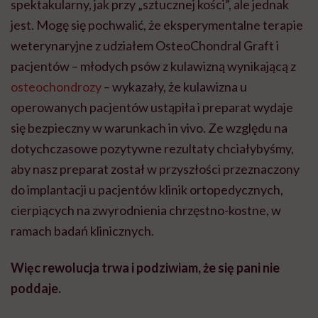
spektakularny, jak przy „sztucznej kości”, ale jednak
jest. Mogę się pochwalić, że eksperymentalne terapie
weterynaryjne z udziałem OsteoChondral
Graft
i
pacjentów – młodych psów z kulawizną wynikającą z
osteochondrozy
–
wykazały, że kulawizna u
operowanych pacjentów ustąpiła i preparat wydaje
się bezpieczny w warunkach in vivo. Ze względu na
dotychczasowe pozytywne rezultaty chciałybyśmy,
aby nasz preparat został w przyszłości przeznaczony
do implantacji u pacjentów klinik ortopedycznych,
cierpiących na zwyrodnienia chrzęstno-kostne, w
ramach badań klinicznych.
Więc rewolucja trwa i podziwiam, że się pani nie
poddaje.