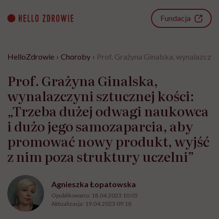
Go
to
Fundacja
content
HelloZdrowie
›
Choroby
›
Prof. Grażyna Ginalska, wynalazczyn
Prof. Grażyna Ginalska,
wynalazczyni sztucznej kości:
„Trzeba dużej odwagi naukowca
i dużo jego samozaparcia, aby
promować nowy produkt, wyjść
z nim poza struktury uczelni”
Agnieszka Łopatowska
Opublikowano:
18.04.2023 10:05
Aktualizacja:
19.04.2023 09:18