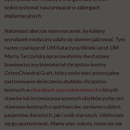
wykorzystywać nasz preparat w zabiegach
implantacyjnych.
Natomiast obecnie mam marzenie, by kolejny
wynalazek medyczny udało się skomercjalizować. Tym
razem z panią prof. UM Katarzyną Klimek i prof. UM
Martą-Tarczyńską opracowałyśmy dwufazowy
biomimetyczny
biomateriał chrzęstno-kostny
OsteoChondral
Graft
, który może mieć potencjalne
zastosowanie do leczenia ubytków chrzęstno-
kostnych w
chorobach zwyrodnieniowych
różnych
stawów lub leczenia pourazowych ubytków połączeń
stawowo-kostnych u sportowców, zarówno u dzieci,
pacjentów dorosłych, jak i osób starszych. Udało nam
się go opatentować. Mamy więc sukces, może nie tak