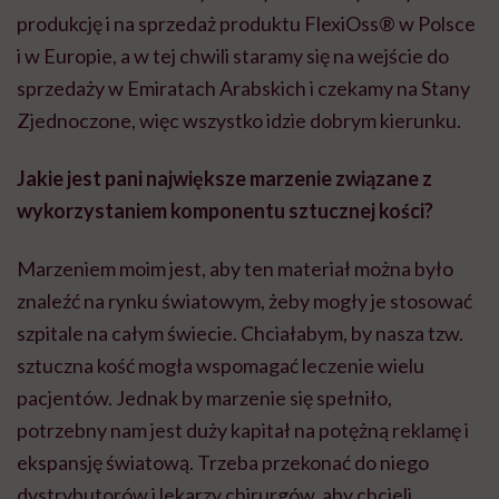
produkcję i na sprzedaż produktu FlexiOss® w Polsce
i w Europie, a w tej chwili staramy się na wejście do
sprzedaży w Emiratach Arabskich i czekamy na Stany
Zjednoczone, więc wszystko idzie dobrym kierunku.
Jakie jest pani największe marzenie związane z
wykorzystaniem komponentu sztucznej kości?
Marzeniem moim jest, aby ten materiał można było
znaleźć na rynku światowym, żeby mogły je stosować
szpitale na całym świecie. Chciałabym, by nasza tzw.
sztuczna kość mogła wspomagać leczenie wielu
pacjentów. Jednak by marzenie się spełniło,
potrzebny nam jest duży kapitał na potężną reklamę i
ekspansję światową. Trzeba przekonać do niego
dystrybutorów i lekarzy chirurgów, aby chcieli