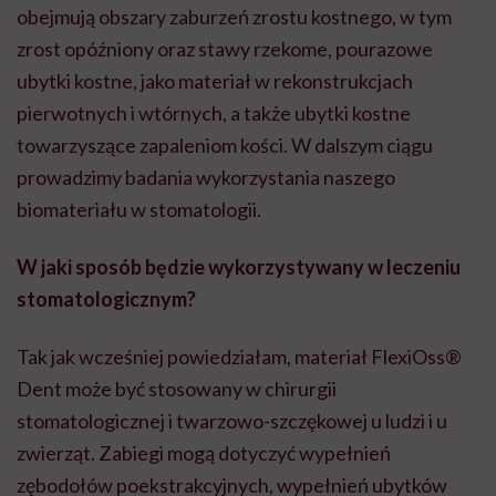
obejmują obszary zaburzeń zrostu kostnego, w tym
zrost opóźniony oraz stawy rzekome, pourazowe
ubytki kostne, jako materiał w rekonstrukcjach
pierwotnych i wtórnych, a także ubytki kostne
towarzyszące zapaleniom kości. W dalszym ciągu
prowadzimy badania wykorzystania naszego
biomateriału w stomatologii.
W jaki sposób będzie wykorzystywany w leczeniu
stomatologicznym?
Tak jak wcześniej powiedziałam, materiał FlexiOss®
Dent
może być stosowany w chirurgii
stomatologicznej i twarzowo-szczękowej u ludzi i u
zwierząt. Zabiegi mogą dotyczyć wypełnień
zębodołów poekstrakcyjnych, wypełnień ubytków