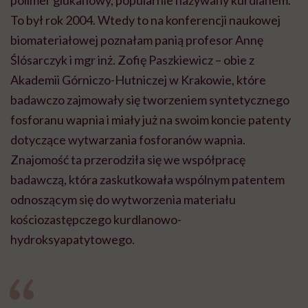
To był rok 2004. Wtedy to na konferencji naukowej
biomateriałowej
poznałam panią profesor Annę
Ślósarczyk
i mgr inż. Zofię Paszkiewicz – obie z
Akademii Górniczo-Hutniczej w Krakowie, które
badawczo zajmowały się tworzeniem syntetycznego
fosforanu wapnia i miały już na swoim koncie patenty
dotyczące wytwarzania fosforanów wapnia.
Znajomość ta przerodziła się we współpracę
badawczą, która
zaskutkowała
wspólnym patentem
odnoszącym się do wytworzenia materiału
kościozastępczego
kurdlanowo-
hydroksyapatytowego
.