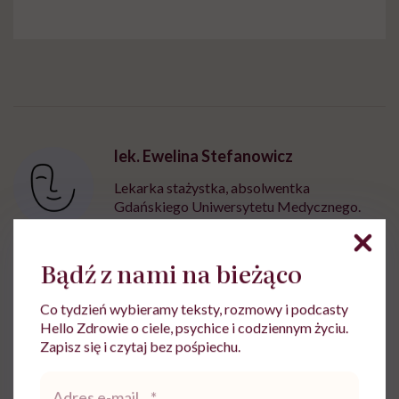
lek. Ewelina Stefanowicz
Lekarka stażystka, absolwentka
Gdańskiego Uniwersytetu Medycznego.
Mam za sobą wiele miesięcy praktyk w
licznych trójmiejskich szpitalach. Interesuję
się funkcjonowaniem ludzkiego organizmu
Bądź z nami na bieżąco
zarówno od jego fizycznej, jak i psychicznej
strony
Co tydzień wybieramy teksty, rozmowy i podcasty
Hello Zdrowie o ciele, psychice i codziennym życiu.
Zobacz profil
Zapisz się i czytaj bez pośpiechu.
Adres
e-
Udostępnij