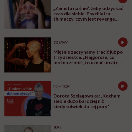
„Zemsta na śnie”, żeby odzyskać
czas dla siebie. Psychiatra
tłumaczy, czym jest revenge
bedtime procrastination
OBJAWY
Mięśnie zaczynamy tracić już po
trzydziestce. „Najgorsze, co
można zrobić, to uznać utratę
sprawności za nieunikniony
element starzenia”
FEMINIZM
Dorota Szelągowska: „Kocham
siebie dużo bardziej niż
kiedykolwiek do tej pory”
SEKS