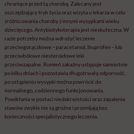
chroniące przed tą chorobą. Zalecany jest
oszczędzający tryb życia oraz wizyta u lekarza w celu
zróżnicowania choroby z innymi wysypkami wieku
dziecięcego. Antybiotykoterapia jest nieskuteczna. W
razie potrzeby można wdrożyć leczenie
przeciwgorączkowe – paracetamol, ibuprofen – lub
przeciwbólowe niesteroidowe leki
przeciwzapalne.
Rumień zakaźny ustępuje samoistnie
po kilku dniach i pozostawia długotrwałą odporność,
po ustąpieniu wysypki można powrócić do
normalnego, codziennego funkcjonowania.
Powikłania w postaci niedokrwistości oraz zapalenia
stawów zwykle nie są groźne i przemijają bez
konieczności specjalistycznego leczenia.