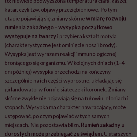
to: niewiele podwyższona temperatura ciała, kaszel,
katar, czyli tzw. objawy przeziębieniowe. Po tym
etapie pojawiają się zmiany skórne
w miarę rozwoju
rumienia zakaźnego
–
wysypka początkowo
występuje na twarzy
i przybiera kształt motyla
(charakterystyczne jest ominięcie nosa i brody).
Wysypka jest wyrazem reakcji immunologicznej
broniącego się organizmu.
W kolejnych dniach (1–4
dni później) wysypka przechodzi na kończyny,
szczególnie na ich części wyprostne, układając się
girlandowato, w formie siateczek i koronek. Zmiany
skórne zwykle nie pojawiają się na tułowiu, dłoniach i
stopach. Wysypka ma charakter nawracający, może
ustępować, po czym pojawiać w tych samych
miejscach. Nie pozostawia blizn.
Rumień zakaźny u
dorosłych może przebiegać ze świądem.
U starszych