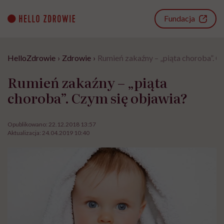
Go
to
Fundacja
content
HelloZdrowie
›
Zdrowie
›
Rumień zakaźny – „piąta choroba”. C
Rumień zakaźny – „piąta
choroba”. Czym się objawia?
Opublikowano:
22.12.2018 13:57
Aktualizacja:
24.04.2019 10:40