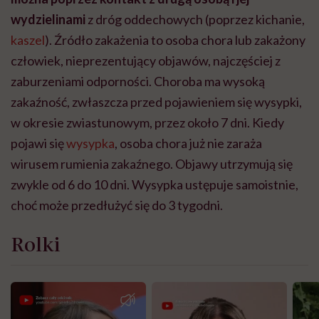
wydzielinami
z
dróg oddechowych (poprzez kichanie,
kaszel
). Źródło zakażenia to osoba chora lub zakażony
człowiek, nieprezentujący objawów, najczęściej z
zaburzeniami odporności.
Choroba ma wysoką
zakaźność, zwłaszcza przed pojawieniem się wysypki,
w okresie zwiastunowym, przez około 7 dni. Kiedy
pojawi się
wysypka
, osoba chora już nie zaraża
wirusem rumienia zakaźnego.
Objawy utrzymują się
zwykle od 6 do 10 dni. Wysypka ustępuje samoistnie,
choć może przedłużyć się do 3 tygodni.
Rolki