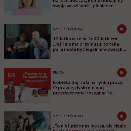
bardzo uważać, komu oddajemy
swoją wrażliwość, pieniądze i
zaufanie”
SPOŁECZEŃSTWO
17-latka w relacji z 40-latkiem.
„Jeśli nie ma przymusu, to taka
para może być legalnie w związku.
I mówiąc brutalnie: nic nikomu do
tego”
PRACA
Kobieta dojrzała na rynku pracy.
O prawie, dyskryminacji i
przedwczesnej rezygnacji z
kariery
SPOŁECZEŃSTWO
„To nie ludzie nas męczą, ale ciągłe
bycie dostępnym dla innych”.