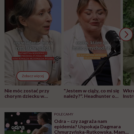
Zobacz więcej
Nie móc zostać przy
"Jestem w ciąży, co mi się
Wkró
chorym dziecku w
należy?". Headhunter o
Inst
szpitalu to tortura.
zmianie pokoleniowej u
atak
"Przeszkadzać w tym
kobiet w ciąży na rynku
wars
może chyba tylko
pracy
eksp
POLECAMY
głupota i brak
Odra – czy zagraża nam
wyobraźni"
epidemia? Uspokaja Dagmara
Chmurzyńska-Rutkowska, Mama