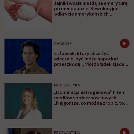
Jajniki wcale nie idą na emeryturę
po menopauzie. Rewolucyjne
odkrycie amerykańskich
naukowców
CHOROBY
Człowiek, który chce żyć
wiecznie, być może napotkał
przeszkodę. „Mój żołądek zjada
sam siebie”
PROFILAKTYKA
„Dominacja estrogenowa” hitem
mediów społecznościowych.
„Najgorsze, co można zrobić, to
leczyć modne hasło”
PROFILAKTYKA