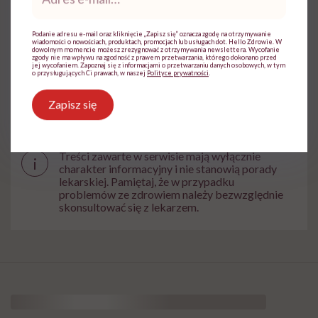
mail
*
Podanie adresu e-mail oraz kliknięcie „Zapisz się” oznacza zgodę na otrzymywanie
wiadomości o nowościach, produktach, promocjach lub usługach dot. Hello Zdrowie. W
dowolnym momencie możesz zrezygnować z otrzymywania newslettera. Wycofanie
Powiązane tematy:
zgody nie ma wpływu na zgodność z prawem przetwarzania, którego dokonano przed
jej wycofaniem. Zapoznaj się z informacjami o przetwarzaniu danych osobowych, w tym
o przysługujących Ci prawach, w naszej
Polityce prywatności
.
Medycyna
Zapisz się
Treści zawarte w serwisie mają wyłącznie
i
charakter informacyjny i nie stanowią porady
lekarskiej. Pamiętaj, że w przypadku
problemów ze zdrowiem należy bezwzględnie
skonsultować się z lekarzem.