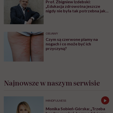
Prof. Zbigniew Izdebski:
„Edukacja zdrowotna jeszcze
nigdy nie była tak potrzebna jak
teraz, kiedy jest taki chaos
informacyjny”
OBJAWY
Czym są czerwone plamy na
nogach i co może być ich
przyczyną?
Najnowsze w naszym serwisie
MINDFULNESS
Monika Sobień-Górska: „Trzeba