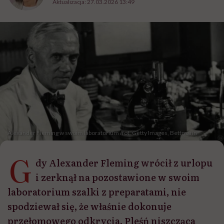
Aktualizacja:
27.03.2026 13:49
Alexander Fleming w swoim laboratorium /fot. Getty Images, Bettmann
G
dy Alexander Fleming wrócił z urlopu
i zerknął na pozostawione w swoim
laboratorium szalki z preparatami, nie
spodziewał się, że właśnie dokonuje
przełomowego odkrycia. Pleśń niszcząca