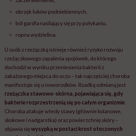
obrzęk łuków podniebiennych,
ból gardła nasilający się przy połykaniu,
ropna wydzielina.
U osób z rzeżączką istnieje również ryzyko rozwoju
rzeżączkowego zapalenia spojówek, do którego
dochodzi w wyniku przeniesienia bakterii z
zakażonego miejsca do oczu
– tak najczęściej choroba
manifestuje się u noworodków
. Rzadką odmianą jest
rzeżączka stawowo-skórna, pojawiająca się, gdy
bakterie rozprzestrzenią się po całym organizmie
.
Choroba atakuje wtedy stawy (głównie kolanowe,
skokowe i nadgarstka) oraz powierzchnię skóry
–
objawia się
wysypką w postaci krost otoczonych