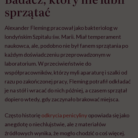
sprzątać
Alexander Fleming pracował jako bakteriolog w
londyńskim Szpitalu św. Marii. Miał temperament
naukowca, ale, podobno nie był fanem sprzątania po
każdym doświadczeniu przeprowadzonym w
laboratorium. W przeciwieństwie do
współpracowników, którzy myli aparaturę i szalki od
razu po zakończonej pracy, Fleming potrafił odkładać
je na stół i wracać do nich później, a czasem sprzątał
dopiero wtedy, gdy zaczynało brakować miejsca.
Często historię
odkrycia penicyliny
opowiada się jako
anegdotę o niechlujstwie, ale z materiałów
źródłowych wynika, że mogło chodzić o coś więcej.