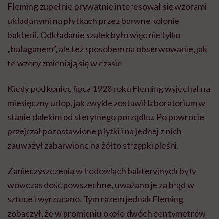
Fleming zupełnie prywatnie interesował się wzorami
układanymi na płytkach przez barwne kolonie
bakterii. Odkładanie szalek było więc nie tylko
„bałaganem”, ale też sposobem na obserwowanie, jak
te wzory zmieniają się w czasie.
Kiedy pod koniec lipca 1928 roku Fleming wyjechał na
miesięczny urlop, jak zwykle zostawił laboratorium w
stanie dalekim od sterylnego porządku. Po powrocie
przejrzał pozostawione płytki i na jednej z nich
zauważył zabarwione na żółto strzępki pleśni.
Zanieczyszczenia w hodowlach bakteryjnych były
wówczas dość powszechne, uważano je za błąd w
sztuce i wyrzucano. Tym razem jednak Fleming
zobaczył, że w promieniu około dwóch centymetrów