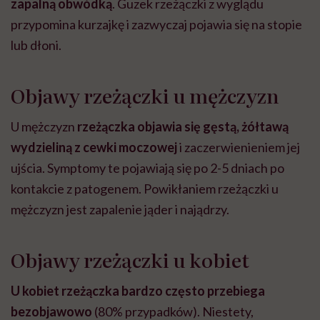
zapalną obwódką
. Guzek rzeżączki z wyglądu
przypomina kurzajkę i zazwyczaj pojawia się na stopie
lub dłoni.
Objawy rzeżączki u mężczyzn
U mężczyzn
rzeżączka objawia się gęstą, żółtawą
wydzieliną z cewki moczowej
i zaczerwienieniem jej
ujścia. Symptomy te pojawiają się po 2-5 dniach po
kontakcie z patogenem. Powikłaniem rzeżączki u
mężczyzn jest zapalenie jąder i najądrzy.
Objawy rzeżączki u kobiet
U kobiet rzeżączka bardzo często przebiega
bezobjawowo
(80% przypadków). Niestety,