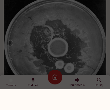
Strona główna
Multimedia
Szukaj
Tematy
Podcast
Kolonia Penicillium Notatum /fot. Getty Images, Bettmann