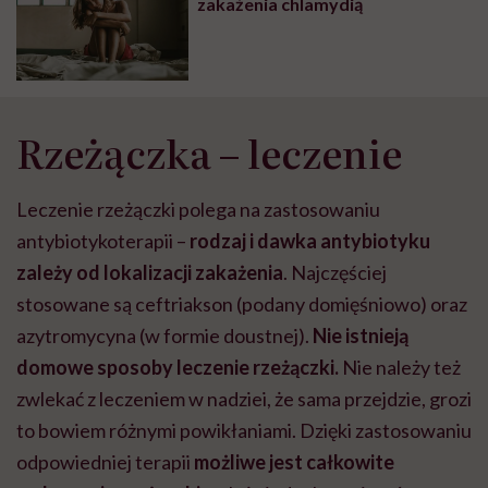
zakażenia chlamydią
Rzeżączka – leczenie
Leczenie rzeżączki polega na zastosowaniu
antybiotykoterapii –
rodzaj i dawka antybiotyku
zależy od lokalizacji zakażenia
. Najczęściej
stosowane są ceftriakson (podany domięśniowo) oraz
azytromycyna (w formie doustnej).
Nie istnieją
domowe sposoby leczenie rzeżączki.
Nie należy też
zwlekać z leczeniem w nadziei, że sama przejdzie, grozi
to bowiem różnymi powikłaniami. Dzięki zastosowaniu
odpowiedniej terapii
możliwe jest całkowite