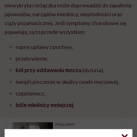
niewykryta rzeżączka może doprowadzić do zapalenia
jajowodów, narządów miednicy, niepłodności oraz
ciąży pozamacicznej. Jeśli symptomy chorobowe się
pojawiają, są to przede wszystkim:
ropne upławy z pochwy,
przekrwienie,
ból przy oddawaniu moczu
(dyzuria),
świąd i pieczenie w okolicy cewki moczowej,
częstomocz,
bóle miednicy mniejszej
.
POLECAMY
Czym zajmuje się dermatolog
wenerolog? Kiedy warto się do