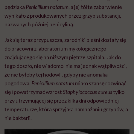
pędzlaka
Penicillium notatum
, a jej żółte zabarwienie
wynikało z produkowanych przez grzyb substancji,
nazwanych później penicyliną.
Jak się teraz przypuszcza, zarodniki pleśni dostały się
do pracowni z laboratorium mykologicznego
znajdującego się na niższym piętrze szpitala. Jak do
tego doszło, nie wiadomo, nie ma jednak wątpliwości,
że nie byłoby tej hodowli, gdyby nie anomalia
pogodowa.
Penicillium notatum
miało szansę rozwinąć
się i powstrzymać wzrost
Staphylococcus aureus
tylko
przy utrzymującej się przez kilka dni odpowiedniej
temperaturze, która sprzyjała namnażaniu grzybów, a
nie bakterii.