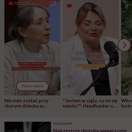
Zobacz więcej
Nie móc zostać przy
"Jestem w ciąży, co mi się
Wkró
chorym dziecku w
należy?". Headhunter o
Inst
szpitalu to tortura.
zmianie pokoleniowej u
atak
"Przeszkadzać w tym
kobiet w ciąży na rynku
wars
może chyba tylko
pracy
eksp
POLECAMY
głupota i brak
Najczęstsze choroby weneryczne