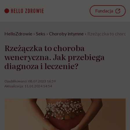
Go
to
Fundacja
content
HelloZdrowie
›
Seks
›
Choroby intymne
›
Rzeżączka to choroba
Rzeżączka to choroba
weneryczna. Jak przebiega
diagnoza i leczenie?
Opublikowano:
08.07.2023 16:59
Aktualizacja:
11.01.2024 14:54