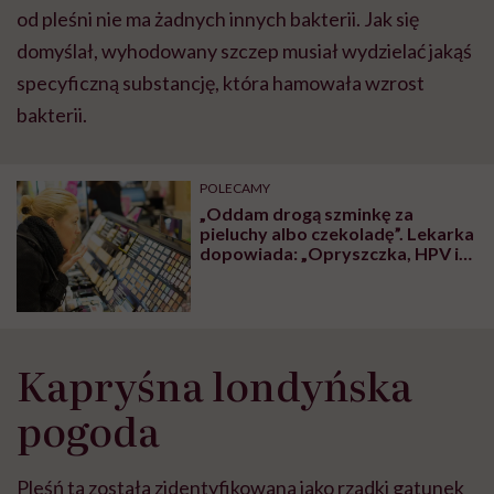
od pleśni nie ma żadnych innych bakterii. Jak się
domyślał, wyhodowany szczep musiał wydzielać jakąś
specyficzną substancję, która hamowała wzrost
bakterii.
POLECAMY
„Oddam drogą szminkę za
pieluchy albo czekoladę”. Lekarka
dopowiada: „Opryszczka, HPV i
gronkowiec gratis”
Kapryśna londyńska
pogoda
Pleśń ta została zidentyfikowana jako rzadki gatunek