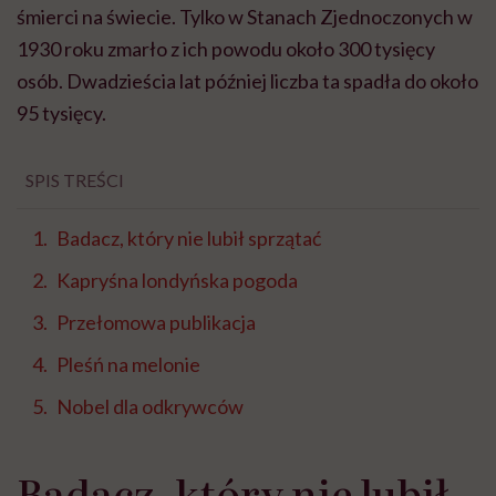
śmierci na świecie. Tylko w Stanach Zjednoczonych w
1930 roku zmarło z ich powodu około 300 tysięcy
osób. Dwadzieścia lat później liczba ta spadła do około
95 tysięcy.
SPIS TREŚCI
Badacz, który nie lubił sprzątać
Kapryśna londyńska pogoda
Przełomowa publikacja
Pleśń na melonie
Nobel dla odkrywców
Badacz, który nie lubił