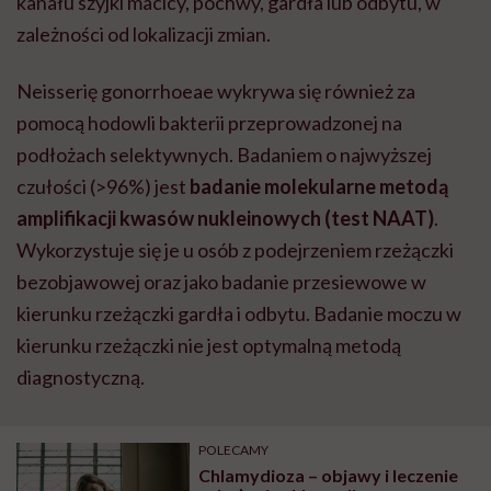
kanału szyjki macicy, pochwy, gardła lub odbytu, w
zależności od lokalizacji zmian.
Neisserię gonorrhoeae w
ykrywa się również za
pomocą hodowli bakterii przeprowadzonej na
podłożach selektywnych. Badaniem o najwyższej
czułości (>96%) jest
badanie molekularne metodą
amplifikacji kwasów nukleinowych (test NAAT)
.
Wykorzystuje się je u osób z podejrzeniem rzeżączki
bezobjawowej oraz jako badanie przesiewowe w
kierunku rzeżączki gardła i odbytu. Badanie moczu w
kierunku rzeżączki nie jest optymalną metodą
diagnostyczną.
POLECAMY
Chlamydioza – objawy i leczenie