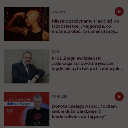
Karolina Wierzbińska do tego podcastu zaprosiła
Klaudię Łakomą, dietetyczkę, która o
insulinooporności wie wszystko – nie tylko z książek,
ale i z autopsji.
Klaudia 6 lat temu z niepokojącymi objawami trafiła do
szpitala.
Wyszła z niego z diagnozą
insulinooporności.
Jak udało jej się zapanować nad
swoim organizmem i nie dopuścić do rozwoju
cukrzycy
typu II? Dietetyczka chętnie dzieli się z
obserwatorkami swoją wiedzą i doświadczeniem.
Z rozmowy dowiecie się:
jakie objawy powinny nas zaniepokoić, ponieważ