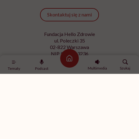
MINDFULNESS
Monika Sobień-Górska: „Trzeba
bardzo uważać, komu oddajemy
swoją wrażliwość, pieniądze i
zaufanie”
Zobacz także
Strona główna
Multimedia
Szukaj
Tematy
Podcast
OBJAWY
Czym są czerwone plamy na
nogach i co może być ich
przyczyną?
OBJAWY
Bolące żyły na rękach –
zakrzepica czy nadciśnienie?