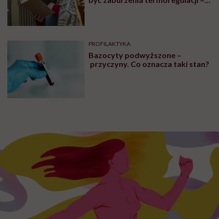
PROFILAKTYKA
„Zemsta na śnie”, żeby odzyskać
czas dla siebie. Psychiatra
tłumaczy, czym jest revenge
bedtime procrastination
PROFILAKTYKA
„Dominacja estrogenowa” hitem
mediów społecznościowych.
„Najgorsze, co można zrobić, to
leczyć modne hasło”
OBJAWY
Mięśnie zaczynamy tracić już po
trzydziestce. „Najgorsze, co
można zrobić, to uznać utratę
sprawności za nieunikniony