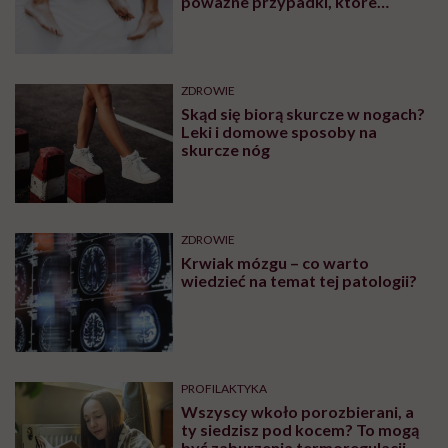
ZDROWIE
Jajniki wcale nie idą na emeryturę
po menopauzie. Rewolucyjne
odkrycie amerykańskich
naukowców
CHOROBY
Człowiek, który chce żyć
wiecznie, być może napotkał
przeszkodę. „Mój żołądek zjada
sam siebie”
ZDROWIE
Lekarze uratowali 700-gramową
Zosię nowatorską metodą.
Takiego przypadku jeszcze nie
było