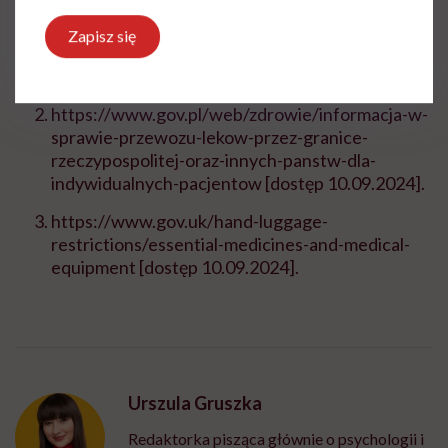
Bibliografia:
Zapisz się
https://health.clevelandclinic.org/traveling-
with-medication
[dostęp 10.09.2024].
https://www.gov.pl/web/zdrowie/informacja-w-
sprawie-przewozu-lekow-przez-granice-
rzeczypospolitej-oraz-innych-panstw-dla-
indywidualnych-pacjentow
[dostęp 10.09.2024].
https://www.gov.uk/hand-luggage-
restrictions/essential-medicines-and-medical-
equipment
[dostęp 10.09.2024].
Urszula Gruszka
Redaktorka pisząca głównie o psychologii i