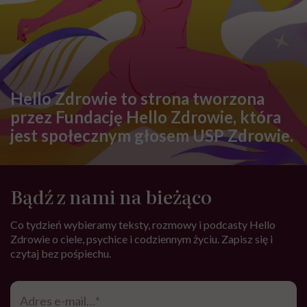
element starzenia”
SEKS
Prof. Zbigniew Izdebski:
„Edukacja zdrowotna jeszcze
nigdy nie była tak potrzebna jak
teraz, kiedy jest taki chaos
informacyjny”
FEMINIZM
Dorota Szelągowska: „Kocham
siebie dużo bardziej niż
kiedykolwiek do tej pory”
Najnowsze w naszym serwisie
ZDROWIE PSYCHICZNE