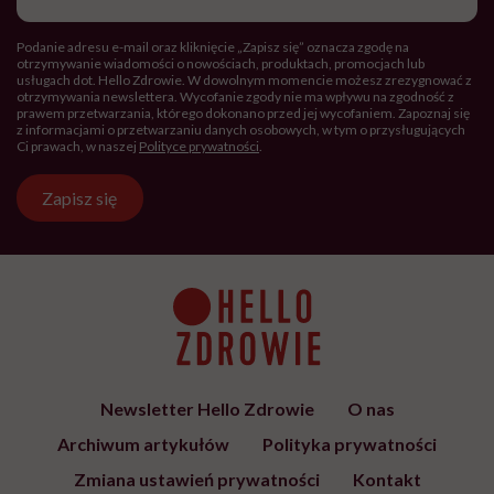
Lista placówek Centrum Zdrowia
Psychicznego dla Dzieci i
Młodzieży. Tu znajdziesz pomoc
ZDROWIE PSYCHICZNE
Centra Zdrowia Psychicznego dla
osób dorosłych. Tu znajdziesz
pomoc
ZABURZENIA PSYCHICZNE
Życie z fobią społeczną. „Wolałam
iść godzinę pieszo, niż wsiąść do
autobusu czy pociągu”