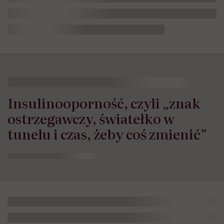
HelloZdrowie
›
Choroby
›
Objawy
›
Insulinooporność, czyli „z
Insulinooporność, czyli „znak
ostrzegawczy, światełko w
tunelu i czas, żeby coś zmienić”
Opublikowano:
15.05.2024 18:48
Aktualizacja:
27.05.2026 10:14