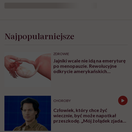
Jak rozpoznać insulinooporność? Od czego
zacząć zmiany w swoim życiu? Dlaczego nie
warto traktować diety jako swojego być albo
nie być i stawiać wszystkiego na jedną kartę?
Klaudia Łakoma radzi podejść do
insulinooporności (i do siebie!) ze spokojem i
łagodnością. Jeśli marzyłyście o tym, by ktoś
wam powiedział, że na diecie nie musicie być