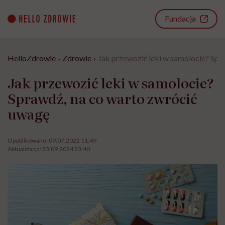
Go
to
Fundacja
content
HelloZdrowie
›
Zdrowie
›
Jak przewozić leki w samolocie? Spr
Jak przewozić leki w samolocie?
Sprawdź, na co warto zwrócić
uwagę
Opublikowano:
09.07.2022 11:49
Aktualizacja:
23.09.2024 23:40