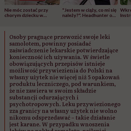
Nie móc zostać przy
"Jestem w ciąży, co mi się
Wkró
chorym dziecku w
należy?". Headhunter o
Inst
szpitalu to tortura.
zmianie pokoleniowej u
atak
"Przeszkadzać w tym
kobiet w ciąży na rynku
wars
może chyba tylko
pracy
eksp
Osoby pragnące przewozić swoje leki
głupota i brak
wyobraźni"
samolotem, powinny posiadać
zaświadczenie lekarskie potwierdzające
konieczność ich używania. W świetle
obowiązujących przepisów istnieje
możliwość przywiezienia do Polski na
własny użytek nie więcej niż 5 opakowań
produktu leczniczego, pod warunkiem,
że nie zawiera w swoim składzie
substancji odurzających i
psychotropowych. Leku przywiezionego
zza granicy na własny użytek nie wolno
nikomu odsprzedawać – takie działanie
jest karane. W przypadku wnoszenia
leków na pokład samolotu, najlepiej