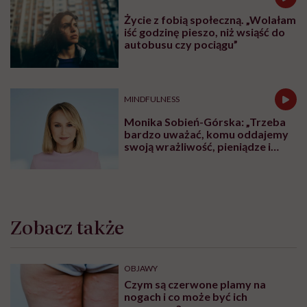
Partnerem podcastu jest
marka suplementów diety
Naturell
.
Karolina Wierzbińska
Redaktorka naczelna #Wykładowczyni
#Aktywistka. Sprawia, że pewne rzeczy się
inicjują, łączy ludzi i projekty, kocha
procesy i sprawdzanie, co fantastycznego
może się czaić za rogiem
Zobacz profil
Udostępnij