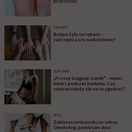
Powiązane tematy:
Cukier
cukrzyca
Insulina
Insulinooporność
Zapobieganie cukrzycy
Treści zawarte w serwisie mają wyłącznie
i
charakter informacyjny i nie stanowią porady
lekarskiej. Pamiętaj, że w przypadku
problemów ze zdrowiem należy bezwzględnie
skonsultować się z lekarzem.
Najpopularniejsze