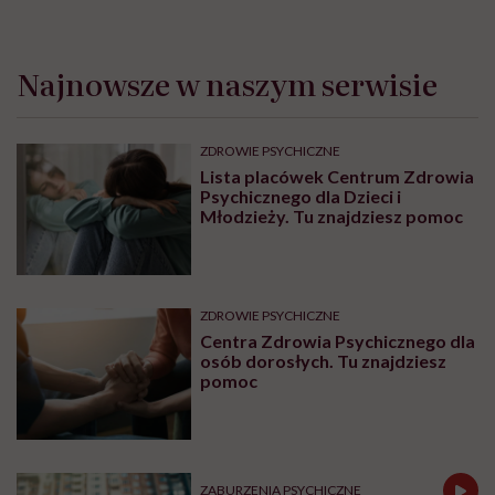
mogą świadczyć o insulinooporności rozwijającej
się w naszym ciele?
dlaczego po nieprzespanej nocy mamy większą
ochotę na słodycze i jak sobie z tym poradzić?
jakie owoce na pewno nie zaszkodzą osobom z
insulinopornością?
dlaczego białko w diecie jest tak ważne?
jak zrobić zdrowszą wersję jajecznicy?
jak to możliwe, że Polakom w żywieniu najlepiej
wychodzą obiady, a najgorzej kolacje?
Odpowiedzi znajdziecie w rozmowie Karoliny
Wierzbińskiej z Klaudią Łakomą. Zapraszamy do
słuchania i do oglądania!