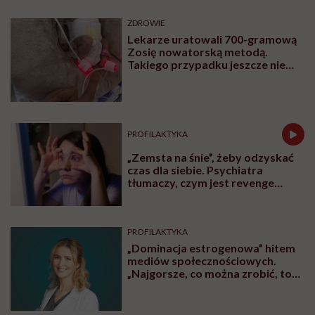
głodne i złe, ta rozmowa jest właśnie dla was.
Udostępnij
Posłuchaj
Wysłuchasz w 55 min
Posłuchaj
podcastu
Posłuchaj nas również na:
YouTube
Spotify
Apple Podcasts