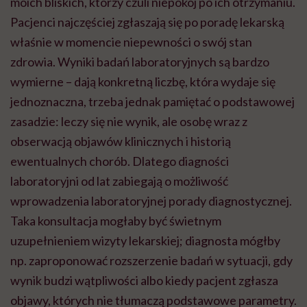
moich bliskich, którzy czuli niepokój po ich otrzymaniu.
Pacjenci najczęściej zgłaszają się po poradę lekarską
właśnie w momencie niepewności o swój stan
zdrowia. Wyniki badań laboratoryjnych są bardzo
wymierne – dają konkretną liczbę, która wydaje się
jednoznaczna, trzeba jednak pamiętać o podstawowej
zasadzie: leczy się nie wynik, ale osobę wraz z
obserwacją objawów klinicznych i historią
ewentualnych chorób. Dlatego diagności
laboratoryjni od lat zabiegają o możliwość
wprowadzenia laboratoryjnej porady diagnostycznej.
Taka konsultacja mogłaby być świetnym
uzupełnieniem wizyty lekarskiej; diagnosta mógłby
np. zaproponować rozszerzenie badań w sytuacji, gdy
wynik budzi wątpliwości albo kiedy pacjent zgłasza
objawy, których nie tłumaczą podstawowe parametry.