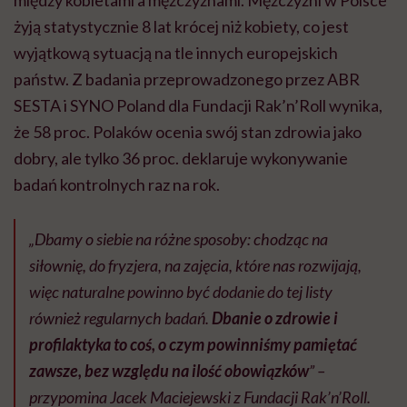
między kobietami a mężczyznami. Mężczyźni w Polsce
żyją statystycznie 8 lat krócej niż kobiety, co jest
wyjątkową sytuacją na tle innych europejskich
państw. Z badania przeprowadzonego przez ABR
SESTA i SYNO Poland dla Fundacji Rak’n’Roll wynika,
że
58 proc. Polaków ocenia swój stan zdrowia jako
dobry, ale tylko 36 proc. deklaruje wykonywanie
badań kontrolnych raz na rok.
„Dbamy o siebie na różne sposoby: chodząc na
siłownię, do fryzjera, na zajęcia, które nas rozwijają,
więc naturalne powinno być dodanie do tej listy
również regularnych badań.
Dbanie o zdrowie i
profilaktyka to coś, o czym powinniśmy pamiętać
zawsze, bez względu na ilość obowiązków
” –
przypomina Jacek Maciejewski z Fundacji Rak’n’Roll.