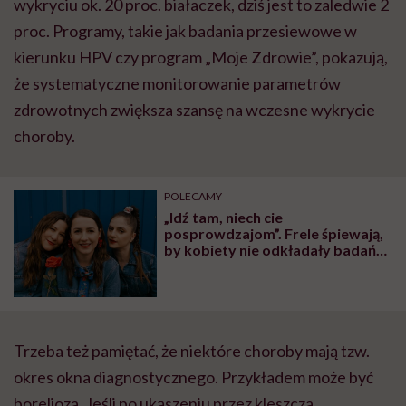
wykryciu ok. 20 proc. białaczek, dziś jest to zaledwie 2
proc. Programy, takie jak badania przesiewowe w
kierunku HPV czy program „Moje Zdrowie”, pokazują,
że systematyczne monitorowanie parametrów
zdrowotnych zwiększa szansę na wczesne wykrycie
choroby.
POLECAMY
„Idź tam, niech cie
posprowdzajom”. Frele śpiewają,
by kobiety nie odkładały badań
na później
Trzeba też pamiętać, że niektóre choroby mają tzw.
okres okna diagnostycznego. Przykładem może być
borelioza. Jeśli po ukąszeniu przez kleszcza