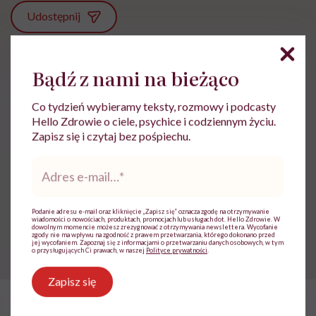
Udostępnij
Bądź z nami na bieżąco
Powiązane tematy:
Badania profilaktyczne
Co tydzień wybieramy teksty, rozmowy i podcasty
Hello Zdrowie o ciele, psychice i codziennym życiu.
Zapisz się i czytaj bez pośpiechu.
Adres
e-
Treści zawarte w serwisie mają wyłącznie
i
mail
*
charakter informacyjny i nie stanowią porady
lekarskiej. Pamiętaj, że w przypadku
problemów ze zdrowiem należy bezwzględnie
Podanie adresu e-mail oraz kliknięcie „Zapisz się” oznacza zgodę na otrzymywanie
wiadomości o nowościach, produktach, promocjach lub usługach dot. Hello Zdrowie. W
skonsultować się z lekarzem.
dowolnym momencie możesz zrezygnować z otrzymywania newslettera. Wycofanie
zgody nie ma wpływu na zgodność z prawem przetwarzania, którego dokonano przed
jej wycofaniem. Zapoznaj się z informacjami o przetwarzaniu danych osobowych, w tym
o przysługujących Ci prawach, w naszej
Polityce prywatności
.
Zapisz się