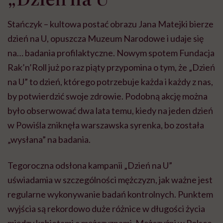
Stańczyk – kultowa postać obrazu Jana Matejki bierze
dzień na U, opuszcza Muzeum Narodowe i udaje się
na… badania profilaktyczne. Nowym spotem Fundacja
Rak’n’Roll już po raz piąty przypomina o tym, że „Dzień
na U” to dzień, którego potrzebuje każda i każdy z nas,
by potwierdzić swoje zdrowie. Podobną akcję można
było obserwować dwa lata temu, kiedy na jeden dzień
w Powiśla zniknęła warszawska syrenka, bo została
„wysłana” na badania.
Tegoroczna odsłona kampanii „Dzień na U”
uświadamia w szczególności mężczyzn, jak ważne jest
regularne wykonywanie badań kontrolnych. Punktem
wyjścia są rekordowo duże różnice w długości życia