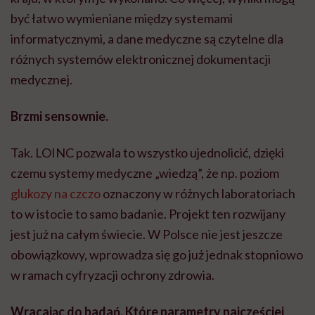
być łatwo wymieniane między systemami
informatycznymi, a dane medyczne są czytelne dla
różnych systemów elektronicznej dokumentacji
medycznej.
Brzmi sensownie.
Tak. LOINC pozwala to wszystko ujednolicić, dzięki
czemu systemy medyczne „wiedzą”, że np. poziom
glukozy na czczo
oznaczony w różnych laboratoriach
to w istocie to samo badanie. Projekt ten rozwijany
jest już na całym świecie. W Polsce nie jest jeszcze
obowiązkowy, wprowadza się go już jednak stopniowo
w ramach cyfryzacji ochrony zdrowia.
Wracając do badań. Które parametry najczęściej