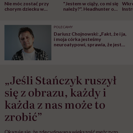
Nie móc zostać przy
"Jestem w ciąży, co mi się
Wkró
chorym dziecku w
należy?". Headhunter o
Inst
szpitalu to tortura.
zmianie pokoleniowej u
atak
"Przeszkadzać w tym
kobiet w ciąży na rynku
wars
może chyba tylko
pracy
eksp
POLECAMY
głupota i brak
Dariusz Chojnowski: „Fakt, że i ja,
wyobraźni"
i moja córka jesteśmy
neuroatypowi, sprawia, że jest
między nami Wi-Fi. To jedna z
najcenniejszych lekcji”
„Jeśli Stańczyk ruszył
się z obrazu, każdy i
każda z nas może to
zrobić”
Okazuje się, że zdecydowana większość mężczyzn