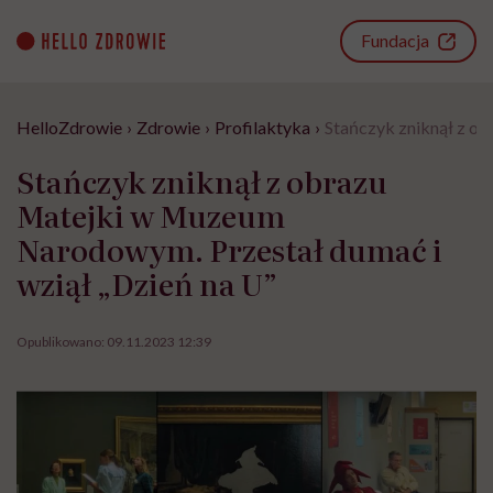
Go
to
Fundacja
content
HelloZdrowie
›
Zdrowie
›
Profilaktyka
›
Stańczyk zniknął z o
Stańczyk zniknął z obrazu
Matejki w Muzeum
Narodowym. Przestał dumać i
wziął „Dzień na U”
Opublikowano:
09.11.2023 12:39