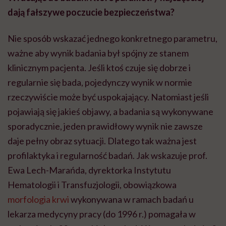
dają fałszywe poczucie bezpieczeństwa?
Nie sposób wskazać jednego konkretnego parametru,
ważne aby wynik badania był spójny ze stanem
klinicznym pacjenta. Jeśli ktoś czuje się dobrze i
regularnie się bada, pojedynczy wynik w normie
rzeczywiście może być uspokajający. Natomiast jeśli
pojawiają się jakieś objawy, a badania są wykonywane
sporadycznie, jeden prawidłowy wynik nie zawsze
daje pełny obraz sytuacji. Dlatego tak ważna jest
profilaktyka i regularność badań. Jak wskazuje prof.
Ewa Lech-Marańda, dyrektorka Instytutu
Hematologii i Transfuzjologii, obowiązkowa
morfologia krwi
wykonywana w ramach badań u
lekarza medycyny pracy (do 1996 r.) pomagała w