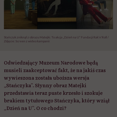
Stańczyk zniknął z obrazu Matejki. To akcja „Dzień na U” Fundacji Rak’n’Roll /
Zdjęcie: Screen z wideo kampanii
Odwiedzający Muzeum Narodowe będą
musieli zaakceptować fakt, że na jakiś czas
wywieszona została uboższa wersja
„Stańczyka”. Słynny obraz Matejki
przedstawia teraz puste krzesło i szokuje
brakiem tytułowego Stańczyka, który wziął
„Dzień na U”. O co chodzi?