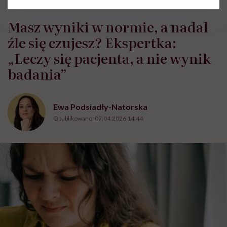
HelloZdrowie
›
Choroby
›
Badania
›
Masz wyniki w normie, a na
Masz wyniki w normie, a nadal
źle się czujesz? Ekspertka:
„Leczy się pacjenta, a nie wynik
badania”
Ewa Podsiadły-Natorska
Opublikowano:
07.04.2026 14:44