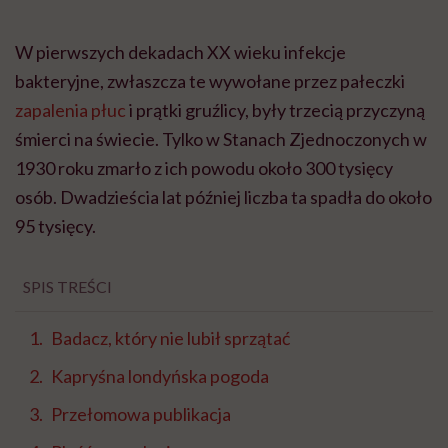
W pierwszych dekadach XX wieku infekcje
bakteryjne, zwłaszcza te wywołane przez pałeczki
zapalenia płuc
i prątki gruźlicy, były trzecią przyczyną
śmierci na świecie. Tylko w Stanach Zjednoczonych w
1930 roku zmarło z ich powodu około 300 tysięcy
osób. Dwadzieścia lat później liczba ta spadła do około
95 tysięcy.
SPIS TREŚCI
Badacz, który nie lubił sprzątać
Kapryśna londyńska pogoda
Przełomowa publikacja