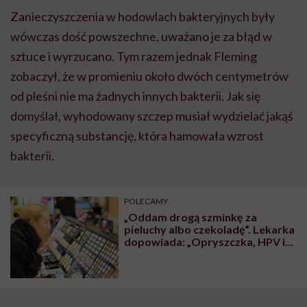
Zanieczyszczenia w hodowlach bakteryjnych były
wówczas dość powszechne, uważano je za błąd w
sztuce i wyrzucano. Tym razem jednak Fleming
zobaczył, że w promieniu około dwóch centymetrów
od pleśni nie ma żadnych innych bakterii. Jak się
domyślał, wyhodowany szczep musiał wydzielać jakąś
specyficzną substancję, która hamowała wzrost
bakterii.
POLECAMY
„Oddam drogą szminkę za
pieluchy albo czekoladę”. Lekarka
dopowiada: „Opryszczka, HPV i
gronkowiec gratis”