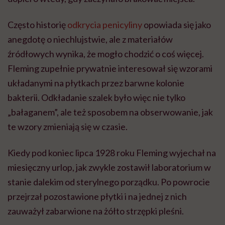
Często historię
odkrycia penicyliny
opowiada się jako
anegdotę o niechlujstwie, ale z materiałów
źródłowych wynika, że mogło chodzić o coś więcej.
Fleming zupełnie prywatnie interesował się wzorami
układanymi na płytkach przez barwne kolonie
bakterii. Odkładanie szalek było więc nie tylko
„bałaganem”, ale też sposobem na obserwowanie, jak
te wzory zmieniają się w czasie.
Kiedy pod koniec lipca 1928 roku Fleming wyjechał na
miesięczny urlop, jak zwykle zostawił laboratorium w
stanie dalekim od sterylnego porządku. Po powrocie
przejrzał pozostawione płytki i na jednej z nich
zauważył zabarwione na żółto strzępki pleśni.