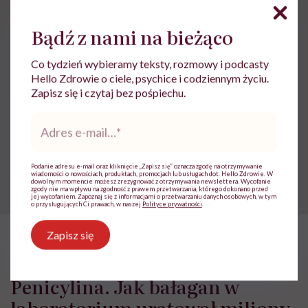
AIDS
Choroby weneryczne
Bądź z nami na bieżąco
Choroby zakaźne
wirus
Co tydzień wybieramy teksty, rozmowy i podcasty
Hello Zdrowie o ciele, psychice i codziennym życiu.
Zapisz się i czytaj bez pośpiechu.
Treści zawarte w serwisie mają wyłącznie
i
Adres
charakter informacyjny i nie stanowią porady
e-
lekarskiej. Pamiętaj, że w przypadku
mail
*
problemów ze zdrowiem należy bezwzględnie
skonsultować się z lekarzem.
Podanie adresu e-mail oraz kliknięcie „Zapisz się” oznacza zgodę na otrzymywanie
wiadomości o nowościach, produktach, promocjach lub usługach dot. Hello Zdrowie. W
dowolnym momencie możesz zrezygnować z otrzymywania newslettera. Wycofanie
zgody nie ma wpływu na zgodność z prawem przetwarzania, którego dokonano przed
jej wycofaniem. Zapoznaj się z informacjami o przetwarzaniu danych osobowych, w tym
o przysługujących Ci prawach, w naszej
Polityce prywatności
.
Zapisz się
HelloZdrowie
›
Choroby
›
Penicylina. Jak bałagan w laboratori
Penicylina. Jak bałagan w
laboratorium uratował miliony