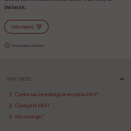
świecie.
Udostępnij
Przeczytasz w 4 min
SPIS TREŚCI
Czeka nas rewolucja w leczeniu HIV?
Czym jest HIV?
Kto choruje?