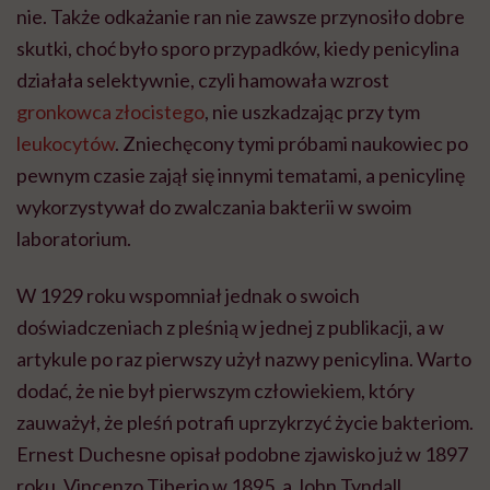
nie. Także odkażanie ran nie zawsze przynosiło dobre
skutki, choć było sporo przypadków, kiedy penicylina
działała selektywnie, czyli hamowała wzrost
gronkowca złocistego
, nie uszkadzając przy tym
leukocytów
. Zniechęcony tymi próbami naukowiec po
pewnym czasie zajął się innymi tematami, a penicylinę
wykorzystywał do zwalczania bakterii w swoim
laboratorium.
W 1929 roku wspomniał jednak o swoich
doświadczeniach z pleśnią w jednej z publikacji, a w
artykule po raz pierwszy użył nazwy penicylina. Warto
dodać, że nie był pierwszym człowiekiem, który
zauważył, że pleśń potrafi uprzykrzyć życie bakteriom.
Ernest Duchesne opisał podobne zjawisko już w 1897
roku, Vincenzo Tiberio w 1895, a John Tyndall