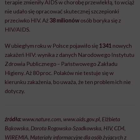
terapie zmieniły AIDS w chorobę przewlekłą, to wciąż
nie udało się opracować skutecznej szczepionki
przeciwko HIV. Aż
38 milionów
osób boryka się z
HIV/AIDS.
W ubiegłym roku w Polsce pojawiło się
1341
nowych
zakażeń HIV: wynika z danych Narodowego Instytutu
Zdrowia Publicznego – Państwowego Zakładu
Higieny. Aż 80 proc. Polaków nie testuje się w
kierunku zakażenia, bo uważa, że ten problem ich nie
dotyczy.
źródła:
www.nature.com,
www.aids.gov.pl,
Elżbieta
Bąkowska, Dorota Rogowska‐Szadkowska, HIV, CD4,
WIREMIA. Materiały informacyjne dla osób żyjących z