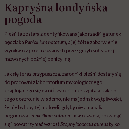
Kapryśna londyńska
pogoda
Pleśń ta została zidentyfikowana jako rzadki gatunek
pędzlaka
Penicillium notatum
, a jej żółte zabarwienie
wynikało z produkowanych przez grzyb substancji,
nazwanych później penicyliną.
Jak się teraz przypuszcza, zarodniki pleśni dostały się
do pracowni z laboratorium mykologicznego
znajdującego się na niższym piętrze szpitala. Jak do
tego doszło, nie wiadomo, nie ma jednak wątpliwości,
że nie byłoby tej hodowli, gdyby nie anomalia
pogodowa.
Penicillium notatum
miało szansę rozwinąć
się i powstrzymać wzrost
Staphylococcus aureus
tylko