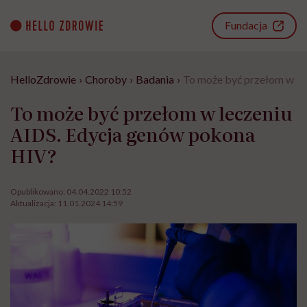
Go
to
Fundacja
content
HelloZdrowie
›
Choroby
›
Badania
›
To może być przełom w le
To może być przełom w leczeniu
AIDS. Edycja genów pokona
HIV?
Opublikowano:
04.04.2022 10:52
Aktualizacja:
11.01.2024 14:59