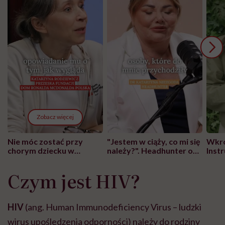
Zobacz więcej
Nie móc zostać przy
"Jestem w ciąży, co mi się
Wkró
chorym dziecku w
należy?". Headhunter o
Inst
szpitalu to tortura.
zmianie pokoleniowej u
atak
"Przeszkadzać w tym
kobiet w ciąży na rynku
wars
Czym jest HIV?
może chyba tylko
pracy
eksp
głupota i brak
wyobraźni"
HIV
(ang. Human Immunodeficiency Virus – ludzki
wirus upośledzenia odporności) należy do rodziny