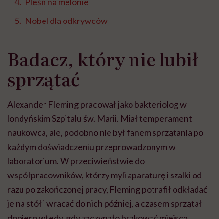
Pleśń na melonie
Nobel dla odkrywców
Badacz, który nie lubił
sprzątać
Alexander Fleming pracował jako bakteriolog w
londyńskim Szpitalu św. Marii. Miał temperament
naukowca, ale, podobno nie był fanem sprzątania po
każdym doświadczeniu przeprowadzonym w
laboratorium. W przeciwieństwie do
współpracowników, którzy myli aparaturę i szalki od
razu po zakończonej pracy, Fleming potrafił odkładać
je na stół i wracać do nich później, a czasem sprzątał
dopiero wtedy, gdy zaczynało brakować miejsca.