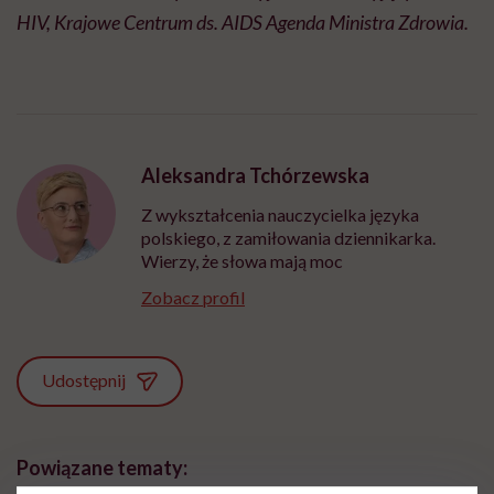
HIV, Krajowe Centrum ds. AIDS Agenda Ministra Zdrowia.
Aleksandra Tchórzewska
Z wykształcenia nauczycielka języka
polskiego, z zamiłowania dziennikarka.
Wierzy, że słowa mają moc
Zobacz profil
Udostępnij
Powiązane tematy: