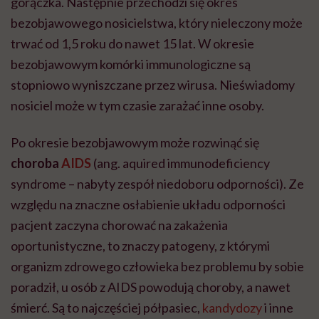
gorączka. Następnie przechodzi się okres
bezobjawowego nosicielstwa, który nieleczony może
trwać od 1,5 roku do nawet 15 lat. W okresie
bezobjawowym komórki immunologiczne są
stopniowo wyniszczane przez wirusa. Nieświadomy
nosiciel może w tym czasie zarażać inne osoby.
Po okresie bezobjawowym może rozwinąć się
choroba
AIDS
(ang. aquired immunodeficiency
syndrome – nabyty zespół niedoboru odporności). Ze
względu na znaczne osłabienie układu odporności
pacjent zaczyna chorować na zakażenia
oportunistyczne, to znaczy patogeny, z którymi
organizm zdrowego człowieka bez problemu by sobie
poradził, u osób z AIDS powodują choroby, a nawet
śmierć. Są to najczęściej półpasiec,
kandydozy
i inne