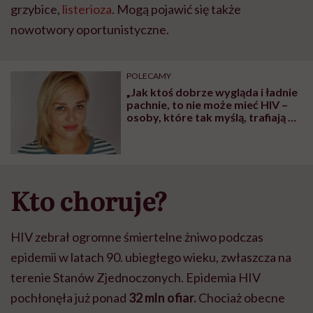
grzybice,
listerioza
. Mogą pojawić się także
nowotwory oportunistyczne.
POLECAMY
„Jak ktoś dobrze wygląda i ładnie
pachnie, to nie może mieć HIV –
osoby, które tak myślą, trafiają do
szpitala już na etapie AIDS” –
mówi dr Aneta Cybula,
specjalistka chorób zakaźnych
Kto choruje?
HIV zebrał ogromne śmiertelne żniwo podczas
epidemii w latach 90. ubiegłego wieku, zwłaszcza na
terenie Stanów Zjednoczonych. Epidemia HIV
pochłonęła już ponad
32 mln ofiar.
Chociaż obecne