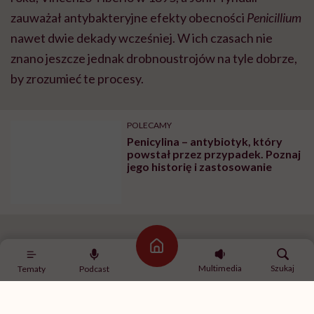
zauważał antybakteryjne efekty obecności
Penicillium
nawet dwie dekady wcześniej. W ich czasach nie
znano jeszcze jednak drobnoustrojów na tyle dobrze,
by zrozumieć te procesy.
POLECAMY
Penicylina – antybiotyk, który
powstał przez przypadek. Poznaj
jego historię i zastosowanie
Pleśń na melonie
Strona główna
Multimedia
Szukaj
Tematy
Podcast
Prawie dekadę później dwaj naukowcy z Oxfordu prof.
Howard Florey i Ernset Chain trafili na artykuł