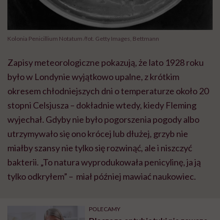
Kolonia Penicillium Notatum /fot. Getty Images, Bettmann
Zapisy meteorologiczne pokazują, że lato 1928 roku
było w Londynie wyjątkowo upalne, z krótkim
okresem chłodniejszych dni o temperaturze około 20
stopni Celsjusza – dokładnie wtedy, kiedy Fleming
wyjechał. Gdyby nie było pogorszenia pogody albo
utrzymywało się ono krócej lub dłużej, grzyb nie
miałby szansy nie tylko się rozwinąć, ale i niszczyć
bakterii. „To natura wyprodukowała penicylinę, ja ją
tylko odkryłem” – miał później mawiać naukowiec.
POLECAMY