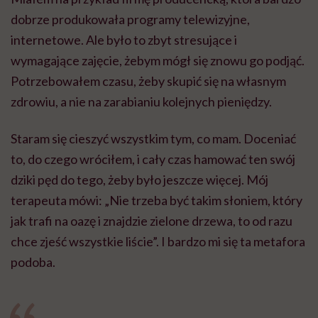
dobrze produkowała programy telewizyjne,
internetowe. Ale było to zbyt stresujące i
wymagające zajęcie, żebym mógł się znowu go podjąć.
Potrzebowałem czasu, żeby skupić się na własnym
zdrowiu, a nie na zarabianiu kolejnych pieniędzy.
Staram się cieszyć wszystkim tym, co mam. Doceniać
to, do czego wróciłem, i cały czas hamować ten swój
dziki pęd do tego, żeby było jeszcze więcej. Mój
terapeuta mówi: „Nie trzeba być takim słoniem, który
jak trafi na oazę i znajdzie zielone drzewa, to od razu
chce zjeść wszystkie liście”. I bardzo mi się ta metafora
podoba.