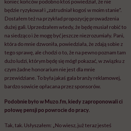
koniec końców podobno ktoś powiedział, że nie
będzie ryzykował i „zatrudniał kogoś w moim stanie”.
Dostałem też na przykład propozycję prowadzenia
dużej gali. Uprzedzałem wtedy, że będę musiał robić to
na siedząco i że mogę być jeszcze niezrozumiały. Pani,
która do mnie dzwoniła, powiedziała, że zdają sobie z
tego sprawę, ale chodzi o to, że na pewno poznam tam
dużo ludzi, którym będę się mógł pokazać, w związku z
czym żadne honorarium nie jest dla mnie
przewidziane. To była jakaś gala branży reklamowej,
bardzo sowicie opłacana przez sponsorów.
Podobnie było w Muzo.fm, kiedy zaproponowali ci
połowę pensji po powrocie do pracy.
Tak, tak. Usłyszałem: „No wiesz, już teraz jesteś