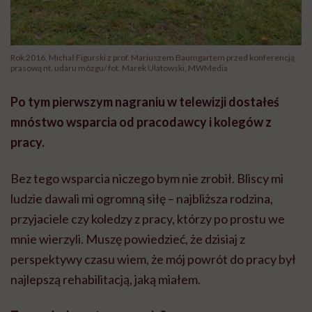
Rok 2016, Michał Figurski z prof. Mariuszem Baumgartem przed konferencją
prasową nt. udaru mózgu/ fot. Marek Ulatowski, MWMedia
Po tym pierwszym nagraniu w telewizji dostałeś
mnóstwo wsparcia od pracodawcy i kolegów z
pracy.
Bez tego wsparcia niczego bym nie zrobił. Bliscy mi
ludzie dawali mi ogromną siłę – najbliższa rodzina,
przyjaciele czy koledzy z pracy, którzy po prostu we
mnie wierzyli. Muszę powiedzieć, że dzisiaj z
perspektywy czasu wiem, że mój powrót do pracy był
najlepszą rehabilitacją, jaką miałem.