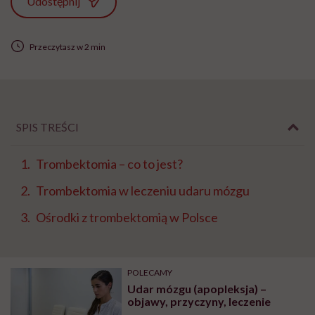
Udostępnij
Przeczytasz w 2 min
SPIS TREŚCI
Trombektomia – co to jest?
Trombektomia w leczeniu udaru mózgu
Ośrodki z trombektomią w Polsce
POLECAMY
Udar mózgu (apopleksja) –
objawy, przyczyny, leczenie