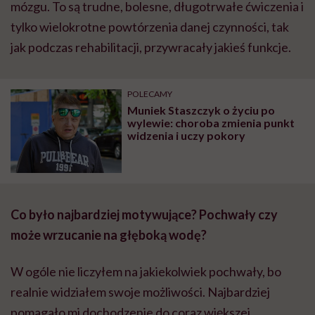
mózgu. To są trudne, bolesne, długotrwałe ćwiczenia i
tylko wielokrotne powtórzenia danej czynności, tak
jak podczas rehabilitacji, przywracały jakieś funkcje.
POLECAMY
Muniek Staszczyk o życiu po
wylewie: choroba zmienia punkt
widzenia i uczy pokory
Co było najbardziej motywujące? Pochwały czy
może wrzucanie na głęboką wodę?
W ogóle nie liczyłem na jakiekolwiek pochwały, bo
realnie widziałem swoje możliwości. Najbardziej
pomagało mi dochodzenie do coraz większej