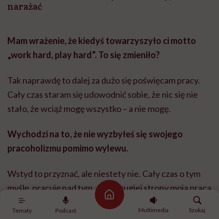
narażać
Mam wrażenie, że kiedyś towarzyszyło ci motto
„work hard, play hard”. To się zmieniło?
Tak naprawdę to dalej za dużo się poświęcam pracy.
Cały czas staram się udowodnić sobie, że nic się nie
stało, że wciąż mogę wszystko – a nie mogę.
Wychodzi na to, że nie wyzbyłeś się swojego
pracoholizmu pomimo wylewu.
Wstyd to przyznać, ale niestety nie. Cały czas o tym
myślę, pracuję nad tym. Ale z drugiej strony moja praca
Strona główna
to kontakt z ludźmi, który jest dla mnie bardzo ważny. I
Multimedia
Szukaj
Tematy
Podcast
ten kontakt w kontekście pracy był dla mnie zgubny.