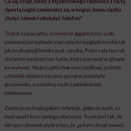
Co się czuje, kiedy z błyskotliwego radiowca z ciętą
ripostą nagle zamieniasz się w kogoś, komu ciężko
złożyć zdanie i obsłużyć telefon?
To jest na początku oczywiście gigantyczny szok,
ponieważ po wylewie stan umysłu wygląda trochę tak
jak po eksplozji bomby pod czaszką. Przez cały ten rok
chciałem wyciszyć ten hałas, który panował w głowie
po wylewie. Na początku huk musi umilknąć, później
człowiek dopiero zaczyna sprzątać powstałe
gruzowisko, a na końcu myśli o jakimkolwiek
meblowaniu.
Zanim przychodzą jakieś refleksje, głębsze myśli, to
musi opaść kurz samego zdarzenia. To nie jest tak, że
od razu człowiek myśli o tym, że „ja bym chciał znowu