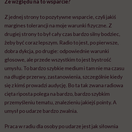
Ze względu na to wsparcie?
Z jednej strony to pozytywne wsparcie, czyli jakiś
margines tolerancji na moje warunki fizyczne. Z
drugiej strony to był cały czas bardzo silny bodziec,
żeby być coraz lepszym. Radio to jest, po pierwsze,
dobra dykcja, po drugie: odpowiednie warunki
głosowe, ale przede wszystkim to jest bystrość
umysłu. To bardzo szybkie medium i tam nie ma czasu
na długie przerwy, zastanowienia, szczególnie kiedy
się z kimś prowadzi audycję. Bo ta tak zwana radiowa
cięta riposta polega na bardzo, bardzo szybkim
przemyśleniu tematu, znalezieniu jakiejś pointy. A
umysł po udarze bardzo zwalnia.
Praca w radiu dla osoby po udarze jest jak siłownia