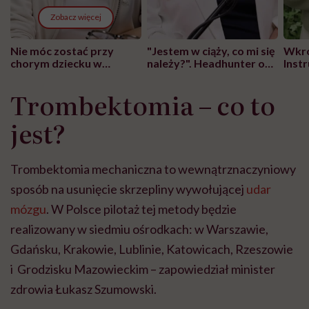
Zobacz więcej
Nie móc zostać przy
"Jestem w ciąży, co mi się
Wkró
chorym dziecku w
należy?". Headhunter o
Inst
szpitalu to tortura.
zmianie pokoleniowej u
atak
"Przeszkadzać w tym
kobiet w ciąży na rynku
wars
Trombektomia – co to
może chyba tylko
pracy
eksp
głupota i brak
jest?
wyobraźni"
Trombektomia mechaniczna to wewnątrznaczyniowy
sposób na usunięcie skrzepliny wywołującej
udar
mózgu
. W Polsce pilotaż tej metody będzie
realizowany w siedmiu ośrodkach: w Warszawie,
Gdańsku, Krakowie, Lublinie, Katowicach, Rzeszowie
i Grodzisku Mazowieckim – zapowiedział minister
zdrowia Łukasz Szumowski.