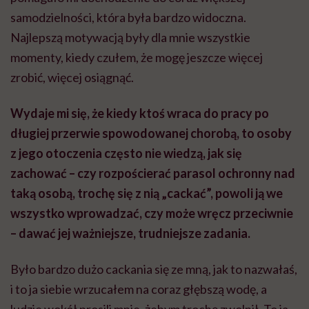
samodzielności, która była bardzo widoczna.
Najlepszą motywacją były dla mnie wszystkie
momenty, kiedy czułem, że mogę jeszcze więcej
zrobić, więcej osiągnąć.
Wydaje mi się, że kiedy ktoś wraca do pracy po
długiej przerwie spowodowanej chorobą, to osoby
z jego otoczenia często nie wiedzą, jak się
zachować – czy rozpościerać parasol ochronny nad
taką osobą, trochę się z nią „cackać”, powoli ją we
wszystko wprowadzać, czy może wręcz przeciwnie
– dawać jej ważniejsze, trudniejsze zadania.
Było bardzo dużo cackania się ze mną, jak to nazwałaś,
i to ja siebie wrzucałem na coraz głębszą wodę, a
ludzie wokół prosili mnie, żebym trochę zwolnił. To ja