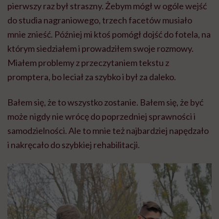
pierwszy raz był straszny. Żebym mógł w ogóle wejść
do studia nagraniowego, trzech facetów musiało
mnie znieść. Później mi ktoś pomógł dojść do fotela, na
którym siedziałem i prowadziłem swoje rozmowy.
Miałem problemy z przeczytaniem tekstu z
promptera, bo leciał za szybko i był za daleko.
Bałem się, że to wszystko zostanie. Bałem się, że być
może nigdy nie wrócę do poprzedniej sprawności i
samodzielności. Ale to mnie też najbardziej napędzało
i nakręcało do szybkiej rehabilitacji.