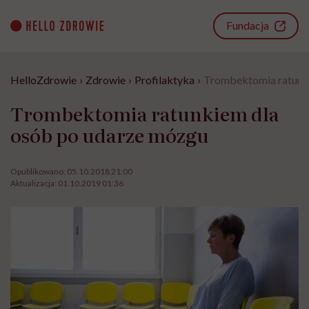
Go
to
Fundacja
content
HelloZdrowie
›
Zdrowie
›
Profilaktyka
›
Trombektomia ratunk
Trombektomia ratunkiem dla
osób po udarze mózgu
Opublikowano:
05.10.2018 21:00
Aktualizacja:
01.10.2019 01:36