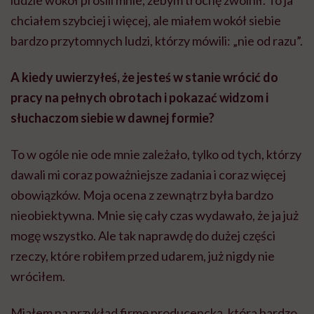
chciałem szybciej i więcej, ale miałem wokół siebie
bardzo przytomnych ludzi, którzy mówili: „nie od razu”.
A kiedy uwierzyłeś, że jesteś w stanie wrócić do
pracy na pełnych obrotach i pokazać widzom i
słuchaczom siebie w dawnej formie?
To w ogóle nie ode mnie zależało, tylko od tych, którzy
dawali mi coraz poważniejsze zadania i coraz więcej
obowiązków. Moja ocena z zewnątrz była bardzo
nieobiektywna. Mnie się cały czas wydawało, że ja już
mogę wszystko. Ale tak naprawdę do dużej części
rzeczy, które robiłem przed udarem, już nigdy nie
wróciłem.
Miałem na przykład firmę producencką, która bardzo