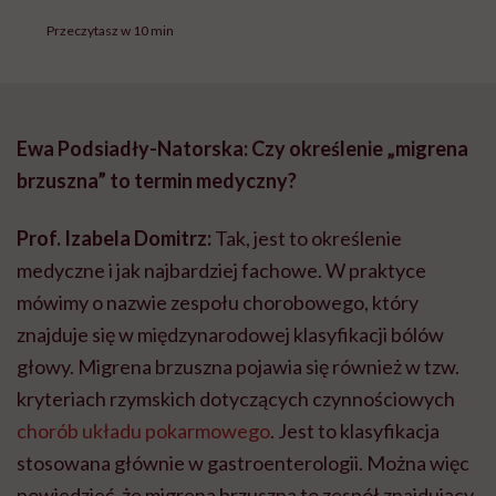
Przeczytasz w 10 min
Ewa Podsiadły-Natorska: Czy określenie „migrena
brzuszna” to termin medyczny?
Prof. Izabela Domitrz:
Tak, jest to określenie
medyczne i jak najbardziej fachowe. W praktyce
mówimy o nazwie zespołu chorobowego, który
znajduje się w międzynarodowej klasyfikacji bólów
głowy. Migrena brzuszna pojawia się również w tzw.
kryteriach rzymskich dotyczących czynnościowych
chorób układu pokarmowego
. Jest to klasyfikacja
stosowana głównie w gastroenterologii. Można więc
powiedzieć, że migrena brzuszna to zespół znajdujący