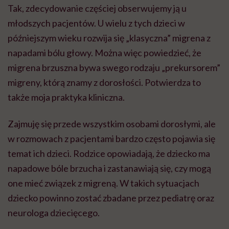
Tak, zdecydowanie częściej obserwujemy ją u
młodszych pacjentów. U wielu z tych dzieci w
późniejszym wieku rozwija się „klasyczna” migrena z
napadami bólu głowy. Można więc powiedzieć, że
migrena brzuszna bywa swego rodzaju „prekursorem”
migreny, którą znamy z dorosłości. Potwierdza to
także moja praktyka kliniczna.
Zajmuję się przede wszystkim osobami dorosłymi, ale
w rozmowach z pacjentami bardzo często pojawia się
temat ich dzieci. Rodzice opowiadają, że dziecko ma
napadowe bóle brzucha i zastanawiają się, czy mogą
one mieć związek z migreną. W takich sytuacjach
dziecko powinno zostać zbadane przez pediatrę oraz
neurologa dziecięcego.