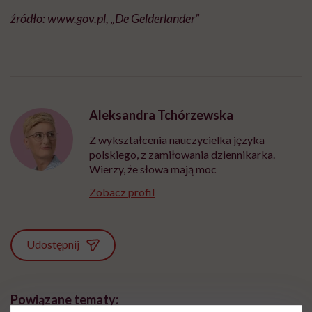
źródło: www.gov.pl, „De Gelderlander”
Aleksandra Tchórzewska
Z wykształcenia nauczycielka języka
polskiego, z zamiłowania dziennikarka.
Wierzy, że słowa mają moc
Zobacz profil
Udostępnij
Powiązane tematy: