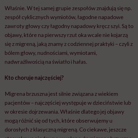
Właśnie. W tej samej grupie zespołów znajdują się np.
zespół cyklicznych wymiotów, łagodne napadowe
zawroty głowy czy łagodny napadowy kręcz szyi. Są to
objawy, które na pierwszy rzut oka wcale nie kojarzą
się z migreną, jaką znamy z codziennej praktyki – czyli z
bólem głowy, nudnościami, wymiotami,
nadwrażliwością na światło i hałas.
Kto choruje najczęściej?
Migrena brzuszna jest silnie związana z wiekiem
pacjentów – najczęściej występuje w dzieciństwie lub
w okresie dojrzewania. Właśnie dlatego jej objawy
mogą różnić się od tych, które obserwujemy u
dorosłych z klasyczną migreną. Co ciekawe, jeszcze