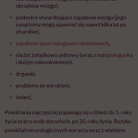
obrzęków mózgu),
podostre stwardniające zapalenie mózgu (jego
symptomy mogą ujawniać się nawet kilka lat po
chorobie),
zapalenie opon mózgowo-rdzeniowych
,
nieżyt żołądkowo-jelitowy (wraz z ostrą
biegunką
i dużym odwodnieniem),
drgawki,
problemy ze wzrokiem,
śmierć.
Powikłania najczęściej pojawiają się u dzieci do 5. roku
życia oraz u osób dorosłych, po 20. roku życia. Ryzyko
powikłań neurologicznych wzrasta wraz z wiekiem.