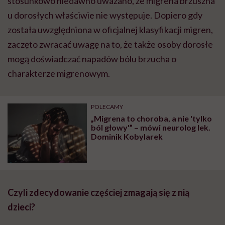
stosunkowo niedawno uważano, że migrena brzuszna
u dorosłych właściwie nie występuje. Dopiero gdy
została uwzględniona w oficjalnej klasyfikacji migren,
zaczęto zwracać uwagę na to, że także osoby dorosłe
mogą doświadczać napadów bólu brzucha o
charakterze migrenowym.
POLECAMY
„Migrena to choroba, a nie 'tylko
ból głowy'” – mówi neurolog lek.
Dominik Kobylarek
Czyli zdecydowanie częściej zmagają się z nią
dzieci?