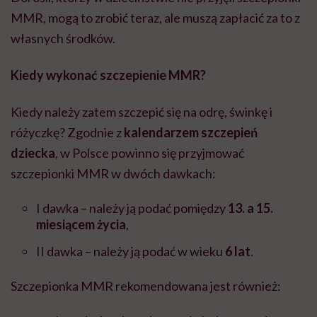
MMR, mogą to zrobić teraz, ale muszą zapłacić za to z
własnych środków.
Kiedy wykonać szczepienie MMR?
Kiedy należy zatem szczepić się na odrę, świnkę i
różyczkę? Zgodnie z
kalendarzem szczepień
dziecka
, w Polsce powinno się przyjmować
szczepionki MMR w dwóch dawkach:
I dawka – należy ją podać pomiędzy
13. a 15.
miesiącem życia
,
II dawka – należy ją podać w wieku
6 lat
.
Szczepionka MMR rekomendowana jest również: