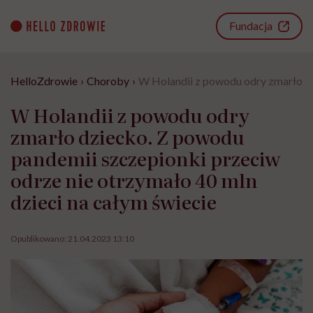
Go
to
Fundacja
content
HelloZdrowie
›
Choroby
›
W Holandii z powodu odry zmarło dz
W Holandii z powodu odry
zmarło dziecko. Z powodu
pandemii szczepionki przeciw
odrze nie otrzymało 40 mln
dzieci na całym świecie
Opublikowano:
21.04.2023 13:10