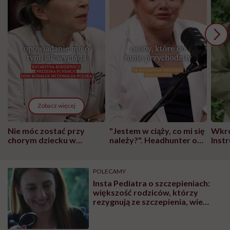
Zobacz więcej
Nie móc zostać przy
"Jestem w ciąży, co mi się
Wkró
chorym dziecku w
należy?". Headhunter o
Inst
szpitalu to tortura.
zmianie pokoleniowej u
atak
"Przeszkadzać w tym
kobiet w ciąży na rynku
wars
może chyba tylko
pracy
eksp
POLECAMY
głupota i brak
Insta Pediatra o szczepieniach:
wyobraźni"
większość rodziców, którzy
rezygnują ze szczepienia, wie
niewiele na temat odry