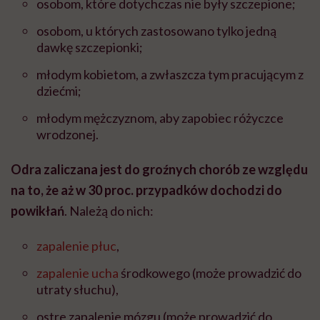
osobom, które dotychczas nie były szczepione;
osobom, u których zastosowano tylko jedną
dawkę szczepionki;
młodym kobietom, a zwłaszcza tym pracującym z
dziećmi;
młodym mężczyznom, aby zapobiec różyczce
wrodzonej.
Odra zaliczana jest do groźnych chorób ze względu
na to, że aż w 30 proc. przypadków dochodzi do
powikłań
. Należą do nich:
zapalenie płuc
,
zapalenie ucha
środkowego (może prowadzić do
utraty słuchu),
ostre zapalenie mózgu (może prowadzić do