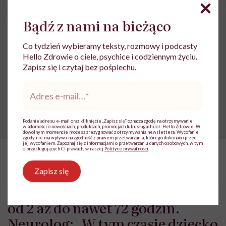
Choroby dzieci
Choroby zakaźne
wirus
Bądź z nami na bieżąco
Co tydzień wybieramy teksty, rozmowy i podcasty
Hello Zdrowie o ciele, psychice i codziennym życiu.
Treści zawarte w serwisie mają wyłącznie
Zapisz się i czytaj bez pośpiechu.
i
charakter informacyjny i nie stanowią porady
lekarskiej. Pamiętaj, że w przypadku
Adres
problemów ze zdrowiem należy bezwzględnie
e-
skonsultować się z lekarzem.
mail
*
Podanie adresu e-mail oraz kliknięcie „Zapisz się” oznacza zgodę na otrzymywanie
wiadomości o nowościach, produktach, promocjach lub usługach dot. Hello Zdrowie. W
dowolnym momencie możesz zrezygnować z otrzymywania newslettera. Wycofanie
zgody nie ma wpływu na zgodność z prawem przetwarzania, którego dokonano przed
jej wycofaniem. Zapoznaj się z informacjami o przetwarzaniu danych osobowych, w tym
o przysługujących Ci prawach, w naszej
Polityce prywatności
.
HelloZdrowie
›
Choroby
›
Objawy
›
Napad migreny brzusznej t
Zapisz się
Napad migreny brzusznej trwa
od 2 aż do nawet 72 godzin.
Neurolog: „W tym czasie dziecko