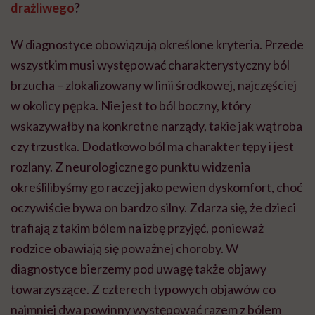
drażliwego
?
W diagnostyce obowiązują określone kryteria. Przede
wszystkim musi występować charakterystyczny ból
brzucha – zlokalizowany w linii środkowej, najczęściej
w okolicy pępka. Nie jest to ból boczny, który
wskazywałby na konkretne narządy, takie jak wątroba
czy trzustka. Dodatkowo ból ma charakter tępy i jest
rozlany. Z neurologicznego punktu widzenia
określilibyśmy go raczej jako pewien dyskomfort, choć
oczywiście bywa on bardzo silny. Zdarza się, że dzieci
trafiają z takim bólem na izbę przyjęć, ponieważ
rodzice obawiają się poważnej choroby. W
diagnostyce bierzemy pod uwagę także objawy
towarzyszące. Z czterech typowych objawów co
najmniej dwa powinny występować razem z bólem