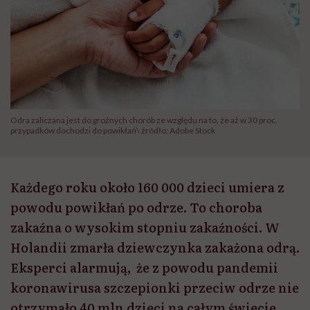
Odra zaliczana jest do groźnych chorób ze względu na to, że aż w 30 proc.
przypadków dochodzi do powikłań\ źródło: Adobe Stock
Każdego roku około 160 000 dzieci umiera z
powodu powikłań po odrze. To choroba
zakaźna o wysokim stopniu zakaźności. W
Holandii zmarła dziewczynka zakażona odrą.
Eksperci alarmują, że z powodu pandemii
koronawirusa szczepionki przeciw odrze nie
otrzymało 40 mln dzieci na całym świecie.