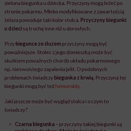
zielona biegunka u dziecka. Przyczyny mogą leżeć po
stronie pokarmu. Mleko modyfikowane z zawartością
żelaza powoduje taki kolor stolca.
Przyczyny biegunki
u dzieci
są trochę inne niż u dorosłych.
Przy
biegunce ze śluzem
przyczyny mogą być
poważniejsze. Stolec z jego domieszką może być
skutkiem poważnych chorób układu pokarmowego
np. nieswoistego zapalenia jelit. O podobnych
problemach świadczy
biegunka z krwią
. Przyczyną tej
biegunki mogą być też
hemoroidy
.
Jaki jeszcze może być wygląd stolca i o czym to
świadczy?
Czarna biegunka
– przyczyny takiej biegunki są
podstawą do obaw. Może to świadczyć o