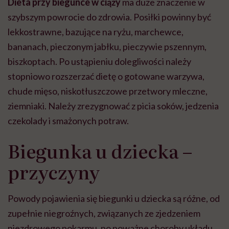
Dieta przy biegunce w ciąży
ma duże znaczenie w
szybszym powrocie do zdrowia. Posiłki powinny być
lekkostrawne, bazujące na ryżu, marchewce,
bananach, pieczonym jabłku, pieczywie pszennym,
biszkoptach. Po ustąpieniu dolegliwości należy
stopniowo rozszerzać dietę o gotowane warzywa,
chude mięso, niskotłuszczowe przetwory mleczne,
ziemniaki. Należy zrezygnować z picia soków, jedzenia
czekolady i smażonych potraw.
Biegunka u dziecka –
przyczyny
Powody pojawienia się biegunki u dziecka są różne, od
zupełnie niegroźnych, związanych ze zjedzeniem
niezdrowego pokarmu, po poważne choroby układu