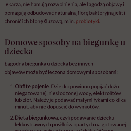
lekarza, nie hamują rozwolnienia, ale łagodzą objawy i
pomagają odbudować naturalną florę bakteryjną jelit i
chronić ich błonę śluzową, m.in.
probiotyki
.
Domowe sposoby na biegunkę u
dziecka
Łagodna biegunka u dziecka bez innych
objawów może być leczona domowymi sposobami:
Obfite pojenie
. Dziecko powinno popijać dużo
niegazowanej, niesłodzonej wody, elektrolitów
lub ziół. Należy je podawać małymi łykami co kilka
minut, aby nie dopuścić do wymiotów.
Dieta biegunkowa
, czyli podawanie dziecku
lekkostrawnych posiłków opartych na gotowanej
marchewce, ryżu, pieczonym jabłku. Wraz z