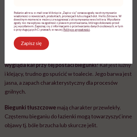
mail
*
jak rozpoznać ten typ
Podanie adresu e-mail oraz kliknięcie „Zapisz się” oznacza zgodę na otrzymywanie
biegunki?
wiadomości o nowościach, produktach, promocjach lub usługach dot. Hello Zdrowie. W
dowolnym momencie możesz zrezygnować z otrzymywania newslettera. Wycofanie
zgody nie ma wpływu na zgodność z prawem przetwarzania, którego dokonano przed
jej wycofaniem. Zapoznaj się z informacjami o przetwarzaniu danych osobowych, w tym
o przysługujących Ci prawach, w naszej
Polityce prywatności
.
Jeśli oddawane stolce są luźne, mają brzydki zapach, a
Zapisz się
częste bieganie do toalety trwa już ponad cztery
tygodnie, to może to być
biegunka tłuszczowa
.
Jak
wygląda kał przy tej postaci biegunki?
Kał jest luźny
i klejący, trudno go spuścić w toalecie. Jego barwa jest
jasna, a zapach charakterystyczny dla procesów
gnilnych.
Biegunki tłuszczowe
mają charakter przewlekły.
Częstemu bieganiu do łazienki mogą towarzyszyć inne
objawy tj. bóle brzucha lub skurcze jelit.