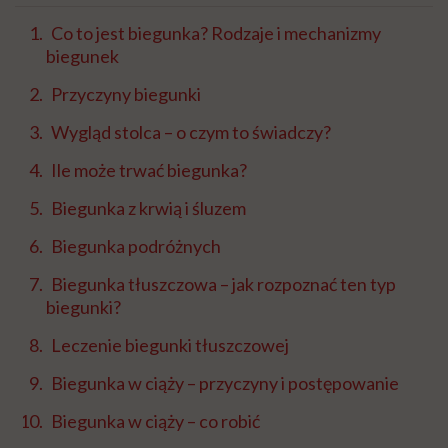
Co to jest biegunka? Rodzaje i mechanizmy
biegunek
Przyczyny biegunki
Wygląd stolca – o czym to świadczy?
Ile może trwać biegunka?
Biegunka z krwią i śluzem
Biegunka podróżnych
Biegunka tłuszczowa – jak rozpoznać ten typ
biegunki?
Leczenie biegunki tłuszczowej
Biegunka w ciąży – przyczyny i postępowanie
Biegunka w ciąży – co robić