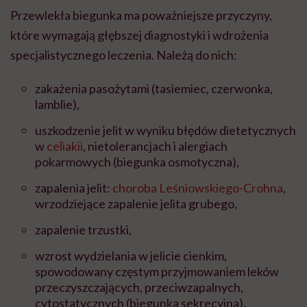
Przewlekła biegunka ma poważniejsze przyczyny,
które wymagają głębszej diagnostyki i wdrożenia
specjalistycznego leczenia. Należą do nich:
zakażenia pasożytami (tasiemiec, czerwonka,
lamblie),
uszkodzenie jelit w wyniku błędów dietetycznych
w
celiakii
, nietolerancjach i alergiach
pokarmowych (biegunka osmotyczna),
zapalenia jelit:
choroba Leśniowskiego-Crohna
,
wrzodziejące zapalenie jelita grubego,
zapalenie trzustki,
wzrost wydzielania w jelicie cienkim,
spowodowany częstym przyjmowaniem leków
przeczyszczających, przeciwzapalnych,
cytostatycznych (biegunka sekrecyjna).