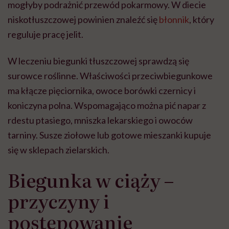
mogłyby podrażnić przewód pokarmowy. W diecie
niskotłuszczowej powinien znaleźć się
błonnik
, który
reguluje pracę jelit.
W leczeniu biegunki tłuszczowej sprawdzą się
surowce roślinne. Właściwości przeciwbiegunkowe
ma kłącze pięciornika, owoce borówki czernicy i
koniczyna polna. Wspomagająco można pić napar z
rdestu ptasiego, mniszka lekarskiego i owoców
tarniny. Susze ziołowe lub gotowe mieszanki kupuje
się w sklepach zielarskich.
Biegunka w ciąży –
przyczyny i
postępowanie