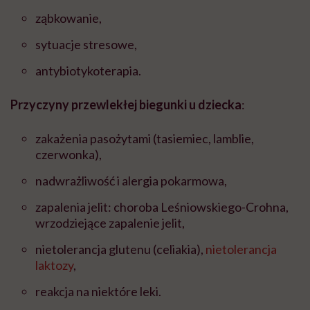
ząbkowanie,
sytuacje stresowe,
antybiotykoterapia.
Przyczyny przewlekłej biegunki u dziecka
:
zakażenia pasożytami (tasiemiec, lamblie,
czerwonka),
nadwrażliwość i alergia pokarmowa,
zapalenia jelit: choroba Leśniowskiego-Crohna,
wrzodziejące zapalenie jelit,
nietolerancja glutenu (celiakia),
nietolerancja
laktozy
,
reakcja na niektóre leki.