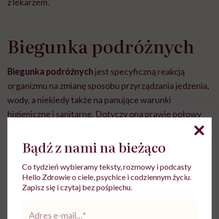
z lekarzem.
Biegunka podróżnych
Biegunka podróżnych
jest specyficzną reakcją
organizmu na zmianę sposobu przyrządzania jedzenia,
wody, a niekiedy także na panujące warunki
higieniczne i sanitarne. Dotyczy ona prawie połowy
podróżujących, szczególnie do krajów azjatyckich,
afrykańskich, środkowowschodnich i Ameryki
Bądź z nami na bieżąco
Łacińskiej. Rozwolnienie pojawia się w pierwszych
Co tydzień wybieramy teksty, rozmowy i podcasty
dniach pobytu.
Hello Zdrowie o ciele, psychice i codziennym życiu.
Zapisz się i czytaj bez pośpiechu.
Adres
Biegunka tłuszczowa –
e-