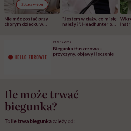
Zobacz więcej
Nie móc zostać przy
"Jestem w ciąży, co mi się
Wkró
chorym dziecku w
należy?". Headhunter o
Inst
szpitalu to tortura.
zmianie pokoleniowej u
atak
"Przeszkadzać w tym
kobiet w ciąży na rynku
wars
może chyba tylko
pracy
eksp
POLECAMY
głupota i brak
Biegunka tłuszczowa –
wyobraźni"
przyczyny, objawy i leczenie
Ile może trwać
biegunka?
To
ile trwa biegunka
zależy od: