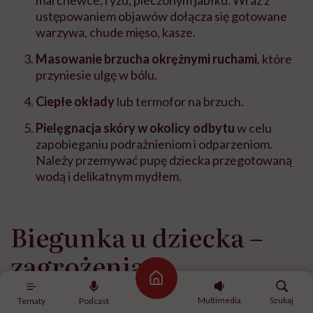
ustępowaniem objawów dołącza się gotowane
warzywa, chude mięso, kasze.
Masowanie brzucha okrężnymi ruchami
, które
przyniesie ulgę w bólu.
Ciepłe okłady
lub termofor na brzuch.
Pielęgnacja skóry w okolicy odbytu
w celu
zapobieganiu podrażnieniom i odparzeniom.
Należy przemywać pupę dziecka przegotowaną
wodą i delikatnym mydłem.
Biegunka u dziecka –
zagrożenia
Strona główna
Rozwolnienie najczęściej trwa kilka dni i ustępuje
Multimedia
Szukaj
Tematy
Podcast