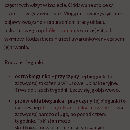
częstszych wizyt w toalecie. Oddawane stolce są
luźne lub wręcz wodniste. Mogą im towarzyszyć inne
objawy związane z zaburzeniem pracy układu
pokarmowego np.
bóle brzucha
, skurcze jelit, albo
wymioty. Rodzaj biegunki jest uwarunkowany czasem
jej trwania.
Rodzaje biegunki:
ostra biegunka – przyczyny
tej biegunki to
zazwyczaj zakażenia wirusowe lub bakteryjne.
Trwa do trzech tygodni. Leczy się ją objawowo,
przewlekła biegunka – przyczyny
tej biegunki to
najczęściej
choroby układu pokarmowego
. Trwa
zazwyczaj bardzo długo, bo ponad cztery
tygodnie. Taki stan może
skutkować odwodnieniem, a tym samym