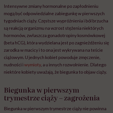
Intensywne zmiany hormonalne po zapłodnieniu
mogą być odpowiedzialne zabiegunkę w pierwszych
tygodniach ciąży. Częstsze wypróżnienia i ból brzucha
są reakcją organizmu na wzrost stężenia niektórych
hormonów, zwłaszcza gonadotropiny kosmówkowej
(beta hCG), która wydzielana jest po zagnieżdżeniu się
zarodka w macicy i to ona jest wykrywana na teście
ciążowym. U jednych kobiet powoduje zmęczenie,
nudności i
wymioty
, a u innych rozwolnienie. Dlatego
niektóre kobiety uważają, że biegunka to objaw ciąży.
Biegunka w pierwszym
trymestrze ciąży – zagrożenia
Biegunka w pierwszym trymestrze ciąży nie powinna