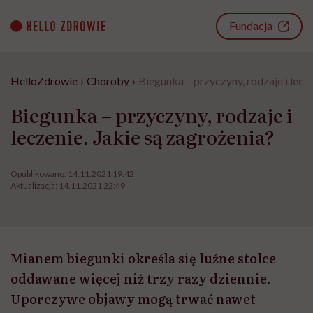
Go
to
Fundacja
content
HelloZdrowie
›
Choroby
›
Biegunka – przyczyny, rodzaje i lecze
Biegunka – przyczyny, rodzaje i
leczenie. Jakie są zagrożenia?
Opublikowano:
14.11.2021 19:42
Aktualizacja:
14.11.2021 22:49
Mianem biegunki określa się luźne stolce
oddawane więcej niż trzy razy dziennie.
Uporczywe objawy mogą trwać nawet