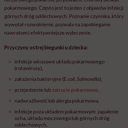
pokarmowego. Często jest to jeden z objawów infekcji
górnych dróg oddechowych. Poznanie czynnika, który
wywołał rozwolnienie, pozwala na zapobieganie
nawrotom i efektywniejsze wyleczenie.
Przyczyny ostrej biegunki u dziecka:
infekcje wirusowe układu pokarmowego
(rotawirusy),
zakażenia bakteryjne (
E.coli
,
Salmonella
),
przejedzenie lub
zatrucie pokarmowe
,
nadwrażliwość lub alergia pokarmowa,
infekcje poza układem pokarmowym: zapalenie
ucha, układu moczowego lub górnych dróg
oddechowych,