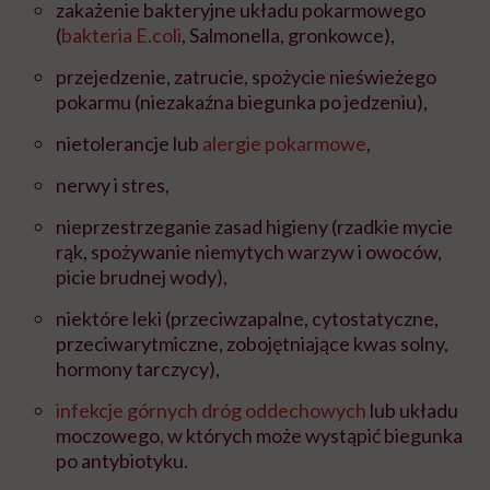
zakażenie bakteryjne układu pokarmowego
(
bakteria E.coli
, Salmonella, gronkowce),
przejedzenie, zatrucie, spożycie nieświeżego
pokarmu (niezakaźna biegunka po jedzeniu),
nietolerancje lub
alergie pokarmowe
,
nerwy i stres,
nieprzestrzeganie zasad higieny (rzadkie mycie
rąk, spożywanie niemytych warzyw i owoców,
picie brudnej wody),
niektóre leki (przeciwzapalne, cytostatyczne,
przeciwarytmiczne, zobojętniające kwas solny,
hormony tarczycy),
infekcje górnych dróg oddechowych
lub układu
moczowego, w których może wystąpić biegunka
po antybiotyku.