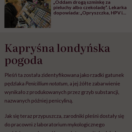
„Oddam drogą szminkę za
pieluchy albo czekoladę”. Lekarka
dopowiada: „Opryszczka, HPV i
gronkowiec gratis”
Kapryśna londyńska
pogoda
Pleśń ta została zidentyfikowana jako rzadki gatunek
pędzlaka
Penicillium notatum
, a jej żółte zabarwienie
wynikało z produkowanych przez grzyb substancji,
nazwanych później penicyliną.
Jak się teraz przypuszcza, zarodniki pleśni dostały się
do pracowni z laboratorium mykologicznego