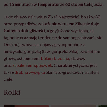
po 15 minutach w temperaturze 60 stopni Celsjusza.
Jakie objawy daje wirus Zika? Najczęściej, bo aż w 80
proc. przypadków,
zakażenie wirusem Zika nie daje
żadnych dolegliwości
, a gdy już one wystąpią, są
łagodne oraz mają tendencję do samoograniczania się.
Dominują wówczas objawy grypopodobne z
niewysoką gorączką (tzw. gorączka Zika), zawrotami
głowy, osłabieniem,
bólami brzucha
, stawów
oraz
zapaleniem spojówek
. Charakterystyczna jest
także
drobna wysypka
plamisto-grudkowa na całym
ciele.
Rolki