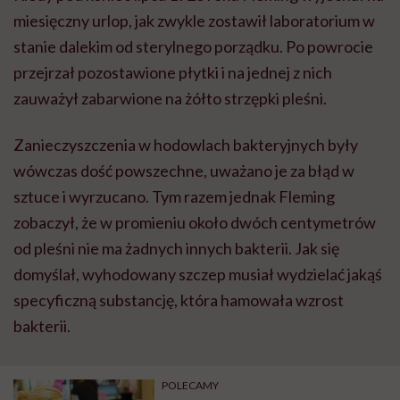
miesięczny urlop, jak zwykle zostawił laboratorium w
stanie dalekim od sterylnego porządku. Po powrocie
przejrzał pozostawione płytki i na jednej z nich
zauważył zabarwione na żółto strzępki pleśni.
Zanieczyszczenia w hodowlach bakteryjnych były
wówczas dość powszechne, uważano je za błąd w
sztuce i wyrzucano. Tym razem jednak Fleming
zobaczył, że w promieniu około dwóch centymetrów
od pleśni nie ma żadnych innych bakterii. Jak się
domyślał, wyhodowany szczep musiał wydzielać jakąś
specyficzną substancję, która hamowała wzrost
bakterii.
POLECAMY