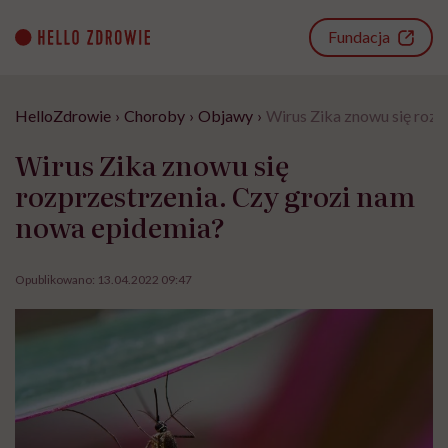
Go
to
Fundacja
content
HelloZdrowie
›
Choroby
›
Objawy
›
Wirus Zika znowu się rozp
Wirus Zika znowu się
rozprzestrzenia. Czy grozi nam
nowa epidemia?
Opublikowano:
13.04.2022 09:47