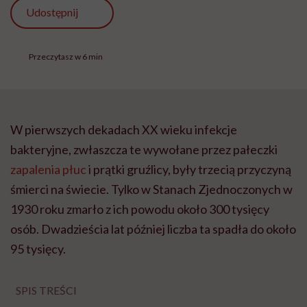
Udostępnij
Przeczytasz w 6 min
W pierwszych dekadach XX wieku infekcje
bakteryjne, zwłaszcza te wywołane przez pałeczki
zapalenia płuc
i prątki gruźlicy, były trzecią przyczyną
śmierci na świecie. Tylko w Stanach Zjednoczonych w
1930 roku zmarło z ich powodu około 300 tysięcy
osób. Dwadzieścia lat później liczba ta spadła do około
95 tysięcy.
SPIS TREŚCI