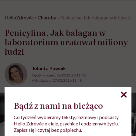
HelloZdrowie
›
Choroby
›
Penicylina. Jak bałagan w laboratori
Penicylina. Jak bałagan w
laboratorium uratował miliony
ludzi
Jolanta Pawnik
Opublikowano:
26.03.2026 11:46
Aktualizacja:
27.03.2026 13:49
Bądź z nami na bieżąco
Co tydzień wybieramy teksty, rozmowy i podcasty
Hello Zdrowie o ciele, psychice i codziennym życiu.
Zapisz się i czytaj bez pośpiechu.