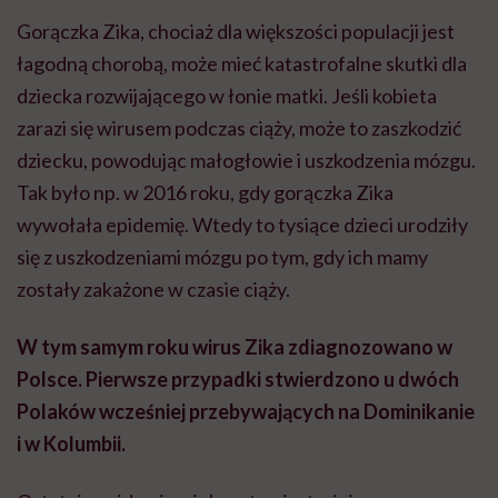
wyobraźni"
Gorączka Zika, chociaż dla większości populacji jest
łagodną chorobą, może mieć katastrofalne skutki dla
dziecka rozwijającego w łonie matki. Jeśli kobieta
zarazi się wirusem podczas ciąży, może to zaszkodzić
dziecku, powodując małogłowie i uszkodzenia mózgu.
Tak było np. w 2016 roku, gdy gorączka Zika
wywołała epidemię. Wtedy to tysiące dzieci urodziły
się z uszkodzeniami mózgu po tym, gdy ich mamy
zostały zakażone w czasie ciąży.
W tym samym roku wirus Zika zdiagnozowano w
Polsce. Pierwsze przypadki stwierdzono u dwóch
Polaków wcześniej przebywających na Dominikanie
i w Kolumbii.