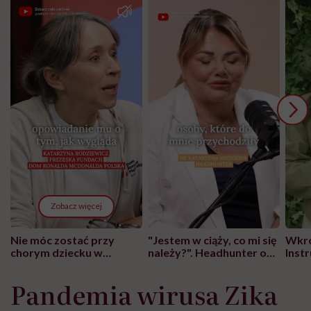
Zobacz więcej
Nie móc zostać przy
"Jestem w ciąży, co mi się
Wkró
chorym dziecku w
należy?". Headhunter o
Inst
szpitalu to tortura.
zmianie pokoleniowej u
atak
"Przeszkadzać w tym
kobiet w ciąży na rynku
wars
Pandemia wirusa Zika
może chyba tylko
pracy
eksp
głupota i brak