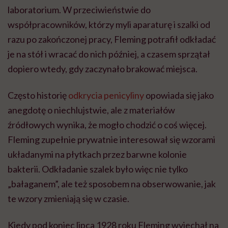
laboratorium. W przeciwieństwie do
współpracowników, którzy myli aparaturę i szalki od
razu po zakończonej pracy, Fleming potrafił odkładać
je na stół i wracać do nich później, a czasem sprzątał
dopiero wtedy, gdy zaczynało brakować miejsca.
Często historię
odkrycia penicyliny
opowiada się jako
anegdotę o niechlujstwie, ale z materiałów
źródłowych wynika, że mogło chodzić o coś więcej.
Fleming zupełnie prywatnie interesował się wzorami
układanymi na płytkach przez barwne kolonie
bakterii. Odkładanie szalek było więc nie tylko
„bałaganem”, ale też sposobem na obserwowanie, jak
te wzory zmieniają się w czasie.
Kiedy pod koniec lipca 1928 roku Fleming wyjechał na