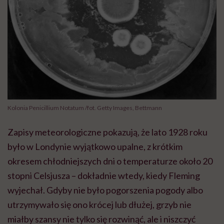
Kolonia Penicillium Notatum /fot. Getty Images, Bettmann
Zapisy meteorologiczne pokazują, że lato 1928 roku
było w Londynie wyjątkowo upalne, z krótkim
okresem chłodniejszych dni o temperaturze około 20
stopni Celsjusza – dokładnie wtedy, kiedy Fleming
wyjechał. Gdyby nie było pogorszenia pogody albo
utrzymywało się ono krócej lub dłużej, grzyb nie
miałby szansy nie tylko się rozwinąć, ale i niszczyć