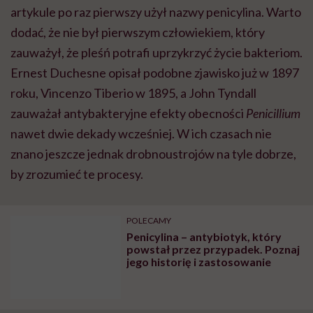
artykule po raz pierwszy użył nazwy penicylina. Warto
dodać, że nie był pierwszym człowiekiem, który
zauważył, że pleśń potrafi uprzykrzyć życie bakteriom.
Ernest Duchesne opisał podobne zjawisko już w 1897
roku, Vincenzo Tiberio w 1895, a John Tyndall
zauważał antybakteryjne efekty obecności
Penicillium
nawet dwie dekady wcześniej. W ich czasach nie
znano jeszcze jednak drobnoustrojów na tyle dobrze,
by zrozumieć te procesy.
POLECAMY
Penicylina – antybiotyk, który
powstał przez przypadek. Poznaj
jego historię i zastosowanie