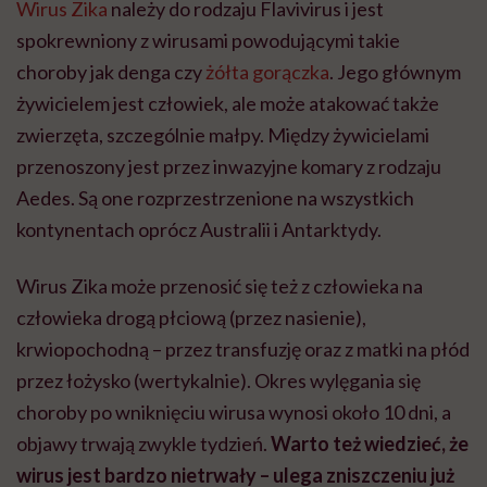
Wirus Zika
należy do rodzaju Flavivirus i jest
spokrewniony z wirusami powodującymi takie
choroby jak denga czy
żółta gorączka
. Jego głównym
żywicielem jest człowiek, ale może atakować także
zwierzęta, szczególnie małpy. Między żywicielami
przenoszony jest przez inwazyjne komary z rodzaju
Aedes. Są one rozprzestrzenione na wszystkich
kontynentach oprócz Australii i Antarktydy.
Wirus Zika może przenosić się też z człowieka na
człowieka drogą płciową (przez nasienie),
krwiopochodną – przez transfuzję oraz z matki na płód
przez łożysko (wertykalnie). Okres wylęgania się
choroby po wniknięciu wirusa wynosi około 10 dni, a
objawy trwają zwykle tydzień.
Warto też wiedzieć, że
wirus jest bardzo nietrwały – ulega zniszczeniu już