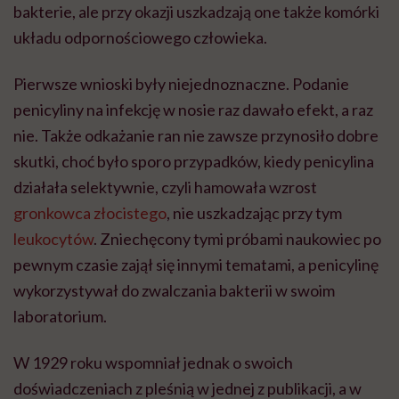
bakterie, ale przy okazji uszkadzają one także komórki
układu odpornościowego człowieka.
Pierwsze wnioski były niejednoznaczne. Podanie
penicyliny na infekcję w nosie raz dawało efekt, a raz
nie. Także odkażanie ran nie zawsze przynosiło dobre
skutki, choć było sporo przypadków, kiedy penicylina
działała selektywnie, czyli hamowała wzrost
gronkowca złocistego
, nie uszkadzając przy tym
leukocytów
. Zniechęcony tymi próbami naukowiec po
pewnym czasie zajął się innymi tematami, a penicylinę
wykorzystywał do zwalczania bakterii w swoim
laboratorium.
W 1929 roku wspomniał jednak o swoich
doświadczeniach z pleśnią w jednej z publikacji, a w