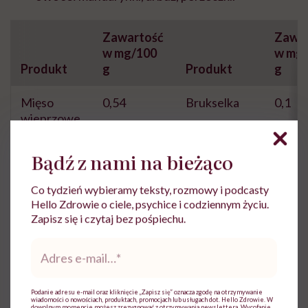
Zawartość
Zawar
w mg/100
w mg/
Produkt
g
Produkt
g
Mięso
0,54
Brukselka
0,1
wieprzowe
Jaja
0,13
Kalafior
0,11
Bądź z nami na bieżąco
Chleb
0,19
Pomarańcze
0,1
Co tydzień wybieramy teksty, rozmowy i podcasty
razowy
Hello Zdrowie o ciele, psychice i codziennym życiu.
żytni
Zapisz się i czytaj bez pośpiechu.
Adres
Płatki
0,2
Łosoś
0,17
e-
owsiane
mail
*
Podanie adresu e-mail oraz kliknięcie „Zapisz się” oznacza zgodę na otrzymywanie
wiadomości o nowościach, produktach, promocjach lub usługach dot. Hello Zdrowie. W
dowolnym momencie możesz zrezygnować z otrzymywania newslettera. Wycofanie