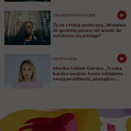
ZABURZENIA PSYCHICZNE
Życie z fobią społeczną. „Wolałam
iść godzinę pieszo, niż wsiąść do
autobusu czy pociągu”
MINDFULNESS
Monika Sobień-Górska: „Trzeba
bardzo uważać, komu oddajemy
swoją wrażliwość, pieniądze i
zaufanie”