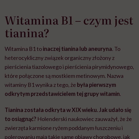
Witamina B1 – czym jest
tianina?
Witamina B1 to
inaczej tianina lub aneuryna
. To
heterocykliczny związek organiczny złożony z
pierścienia tiazolowego i pierścienia pirymidynowego,
które połączone są mostkiem metinowym. Nazwa
witaminy B1 wynika z tego, że
była pierwszym
odkrytym przedstawicielem tej grupy witamin
.
Tianina została odkryta w XIX wieku.
Jak udało się
to osiągnąć?
Holenderski naukowiec zauważył, że że
zwierzęta karmione ryżem poddanym łuszczeniu i
polerowaniu mają takie same objawy chorobowe, jak