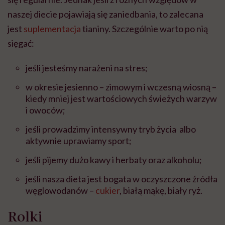
naszej diecie pojawiają się zaniedbania, to zalecana
jest
suplementacja
tianiny. Szczególnie warto po nią
sięgać:
jeśli jesteśmy narażeni na stres;
w okresie jesienno – zimowym i wczesną wiosną –
kiedy mniej jest wartościowych świeżych warzyw
i owoców;
jeśli prowadzimy intensywny tryb życia albo
aktywnie uprawiamy sport;
jeśli pijemy dużo kawy i herbaty oraz alkoholu;
jeśli nasza dieta jest bogata w oczyszczone źródła
węglowodanów –
cukier
, białą mąkę, biały ryż.
Rolki