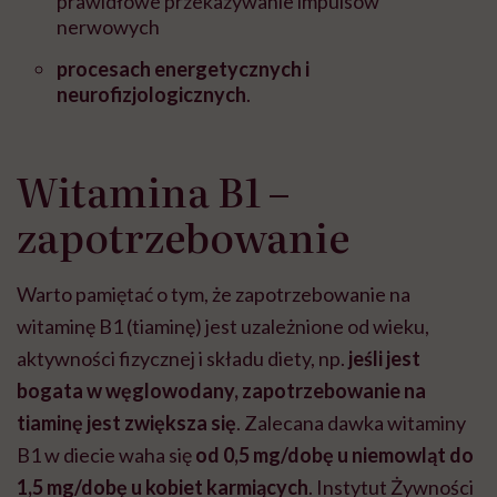
prawidłowe przekazywanie impulsów
nerwowych
procesach energetycznych
i
neurofizjologicznych
.
Witamina B1 –
zapotrzebowanie
Warto pamiętać o tym, że zapotrzebowanie na
witaminę B1 (tiaminę) jest uzależnione od wieku,
aktywności fizycznej i składu diety, np.
jeśli jest
bogata w węglowodany, zapotrzebowanie na
tiaminę jest zwiększa się
. Zalecana dawka witaminy
B1 w diecie waha się
od 0,5 mg/dobę u niemowląt do
1,5 mg/dobę u kobiet karmiących
. Instytut Żywności