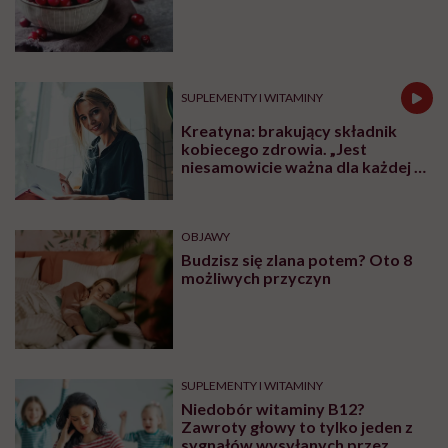
SUPLEMENTY I WITAMINY
Kreatyna: brakujący składnik
kobiecego zdrowia. „Jest
niesamowicie ważna dla każdej z
nas niezależnie od wieku”
OBJAWY
Budzisz się zlana potem? Oto 8
możliwych przyczyn
SUPLEMENTY I WITAMINY
Niedobór witaminy B12?
Zawroty głowy to tylko jeden z
sygnałów wysyłanych przez