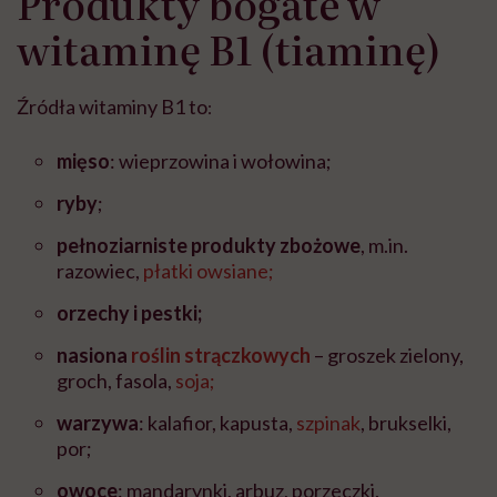
Produkty bogate w
witaminę B1 (tiaminę)
Źródła witaminy B1 to
:
mięso
: wieprzowina i wołowina;
ryby
;
pełnoziarniste produkty zbożowe
, m.in.
razowiec,
płatki owsiane;
orzechy i pestki;
nasiona
roślin strączkowych
– groszek zielony,
groch, fasola,
soja;
warzywa
: kalafior, kapusta,
szpinak
, brukselki,
por;
owoce
: mandarynki, arbuz, porzeczki.