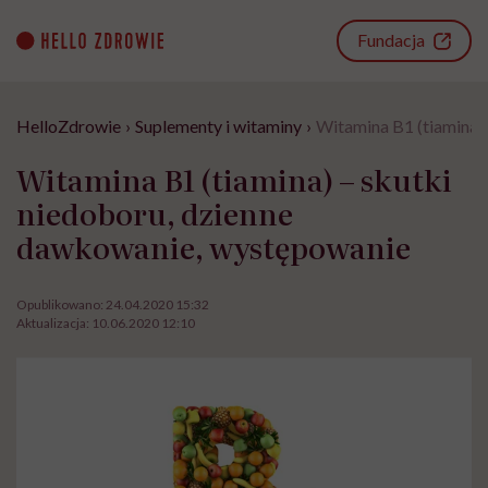
Go
to
Fundacja
content
HelloZdrowie
›
Suplementy i witaminy
›
Witamina B1 (tiamina)
Witamina B1 (tiamina) – skutki
niedoboru, dzienne
dawkowanie, występowanie
Opublikowano:
24.04.2020 15:32
Aktualizacja:
10.06.2020 12:10