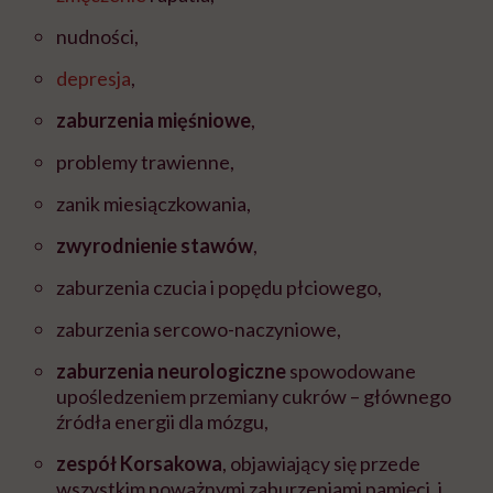
nudności,
depresja
,
zaburzenia mięśniowe
,
problemy trawienne,
zanik miesiączkowania,
zwyrodnienie stawów
,
zaburzenia czucia i popędu płciowego,
zaburzenia sercowo-naczyniowe,
zaburzenia neurologiczne
spowodowane
upośledzeniem przemiany cukrów – głównego
źródła energii dla mózgu,
zespół Korsakowa
, objawiający się przede
wszystkim poważnymi zaburzeniami pamięci, i