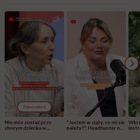
Zobacz więcej
Nie móc zostać przy
"Jestem w ciąży, co mi się
Wkró
chorym dziecku w
należy?". Headhunter o
Inst
szpitalu to tortura.
zmianie pokoleniowej u
atak
"Przeszkadzać w tym
kobiet w ciąży na rynku
wars