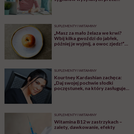
organizm
SUPLEMENTY I WITAMINY
„Masz za mało żelaza we krwi?
Wbij kilka gwoździ do jabłek,
później je wyjmij, a owoc zjedz!”
Ostrzegamy przed tym
niebezpiecznym trendem
SUPLEMENTY I WITAMINY
Kourtney Kardashian zachęca:
„Daj swojej pochwie słodki
poczęstunek, na który zasługuje”.
Ginekolodzy nie kryją zdumienia
SUPLEMENTY I WITAMINY
Witamina B12 w zastrzykach –
zalety, dawkowanie, efekty