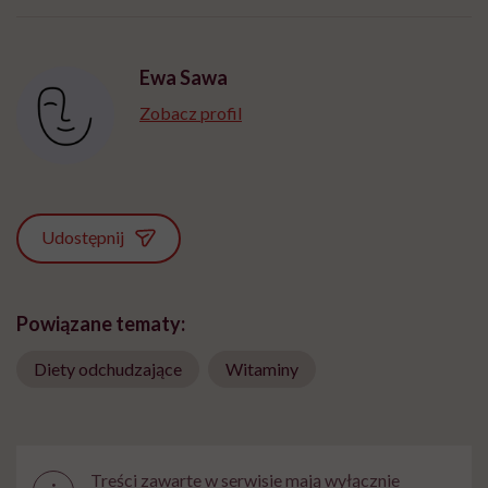
może chyba tylko
pracy
eksp
głupota i brak
wyobraźni"
Ewa Sawa
Zobacz profil
Udostępnij
Powiązane tematy:
Diety odchudzające
Witaminy
Treści zawarte w serwisie mają wyłącznie