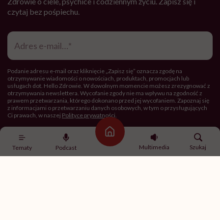
Zdrowie o ciele, psychice i codziennym życiu. Zapisz się i
czytaj bez pośpiechu.
Adres
e-
mail
*
Podanie adresu e-mail oraz kliknięcie „Zapisz się” oznacza zgodę na
otrzymywanie wiadomości o nowościach, produktach, promocjach lub
usługach dot. Hello Zdrowie. W dowolnym momencie możesz zrezygnować z
otrzymywania newslettera. Wycofanie zgody nie ma wpływu na zgodność z
prawem przetwarzania, którego dokonano przed jej wycofaniem. Zapoznaj się
z informacjami o przetwarzaniu danych osobowych, w tym o przysługujących
Ci prawach, w naszej
Polityce prywatności
.
Strona główna
Zapisz się
Multimedia
Szukaj
Tematy
Podcast