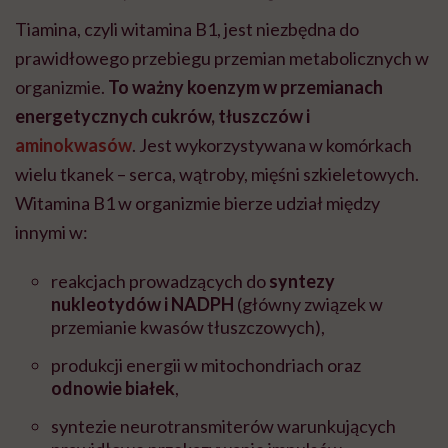
Tiamina, czyli witamina B1, jest niezbędna do
prawidłowego przebiegu przemian metabolicznych w
organizmie.
To ważny koenzym w przemianach
energetycznych cukrów, tłuszczów i
aminokwasów
. Jest wykorzystywana w komórkach
wielu tkanek – serca, wątroby, mięśni szkieletowych.
Witamina B1 w organizmie bierze udział między
innymi w:
reakcjach prowadzących do
syntezy
nukleotydów i NADPH
(główny związek w
przemianie kwasów tłuszczowych),
produkcji energii w mitochondriach oraz
odnowie białek
,
syntezie neurotransmiterów warunkujących