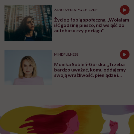
ZABURZENIA PSYCHICZNE
Życie z fobią społeczną. „Wolałam
iść godzinę pieszo, niż wsiąść do
autobusu czy pociągu”
MINDFULNESS
Monika Sobień-Górska: „Trzeba
bardzo uważać, komu oddajemy
swoją wrażliwość, pieniądze i
zaufanie”