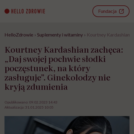
Go
to
Fundacja
content
HelloZdrowie
›
Suplementy i witaminy
›
Kourtney Kardashian za
Kourtney Kardashian zachęca:
„Daj swojej pochwie słodki
poczęstunek, na który
zasługuje”. Ginekolodzy nie
kryją zdumienia
Opublikowano:
09.02.2023 14:43
Aktualizacja:
31.01.2025 10:05