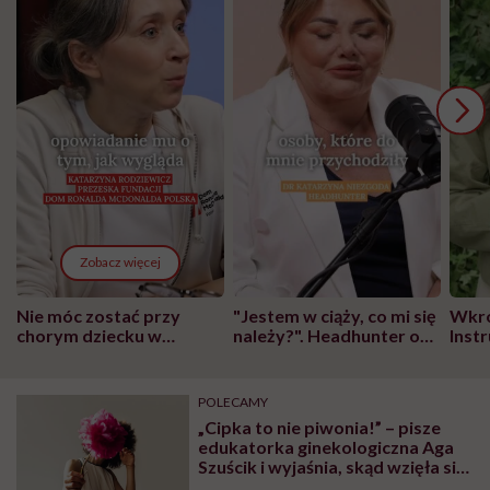
Zobacz więcej
Nie móc zostać przy
"Jestem w ciąży, co mi się
Wkró
chorym dziecku w
należy?". Headhunter o
Inst
szpitalu to tortura.
zmianie pokoleniowej u
atak
"Przeszkadzać w tym
kobiet w ciąży na rynku
wars
może chyba tylko
pracy
eksp
POLECAMY
głupota i brak
„Cipka to nie piwonia!” – pisze
wyobraźni"
edukatorka ginekologiczna Aga
Szuścik i wyjaśnia, skąd wzięła się
obsesja na punkcie zabijania jej