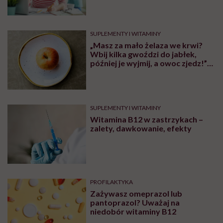
SUPLEMENTY I WITAMINY
„Masz za mało żelaza we krwi?
Wbij kilka gwoździ do jabłek,
później je wyjmij, a owoc zjedz!”
Ostrzegamy przed tym
niebezpiecznym trendem
SUPLEMENTY I WITAMINY
Witamina B12 w zastrzykach –
zalety, dawkowanie, efekty
PROFILAKTYKA
Zażywasz omeprazol lub
pantoprazol? Uważaj na
niedobór witaminy B12