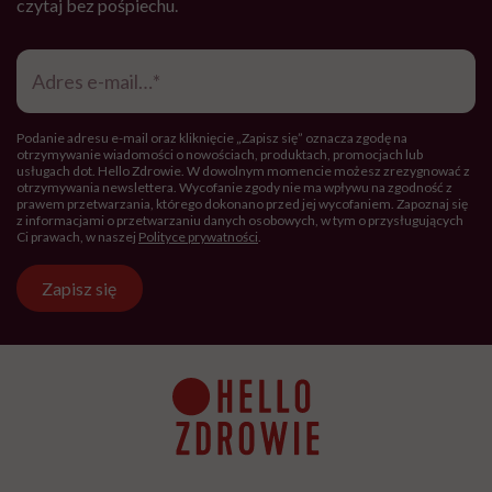
czytaj bez pośpiechu.
Adres
e-
mail
*
Podanie adresu e-mail oraz kliknięcie „Zapisz się” oznacza zgodę na
otrzymywanie wiadomości o nowościach, produktach, promocjach lub
usługach dot. Hello Zdrowie. W dowolnym momencie możesz zrezygnować z
otrzymywania newslettera. Wycofanie zgody nie ma wpływu na zgodność z
prawem przetwarzania, którego dokonano przed jej wycofaniem. Zapoznaj się
z informacjami o przetwarzaniu danych osobowych, w tym o przysługujących
Ci prawach, w naszej
Polityce prywatności
.
Zapisz się