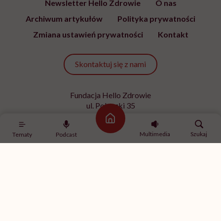
Newsletter Hello Zdrowie
O nas
Archiwum artykułów
Polityka prywatności
Zmiana ustawień prywatności
Kontakt
Skontaktuj się z nami
Fundacja Hello Zdrowie
ul. Poleczki 35
02-822 Warszawa
Strona główna
NIP 9512613236
Multimedia
Szukaj
Tematy
Podcast
Kontakt z redakcją
redakcja@hellozdrowie.pl
Dołącz do naszej społeczności