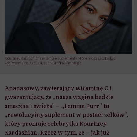
Kourtney Kardashian reklamuje suplementy, które mogą zaszkodzić
kobietom\ Fot. Axelle/Bauer-Griffin/FilmMagic
Ananasowy, zawierający witaminę C i
gwarantujący, że „nasza wagina będzie
smaczna i świeża” – „Lemme Purr” to
„rewolucyjny suplement w postaci żelków”,
który promuje celebrytka Kourtney
Kardashian. Rzecz w tym, że – jak już