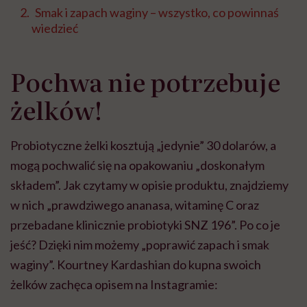
Smak i zapach waginy – wszystko, co powinnaś
wiedzieć
Pochwa nie potrzebuje
żelków!
Probiotyczne żelki kosztują „jedynie” 30 dolarów, a
mogą pochwalić się na opakowaniu „doskonałym
składem”. Jak czytamy w opisie produktu, znajdziemy
w nich „prawdziwego ananasa, witaminę C oraz
przebadane klinicznie probiotyki SNZ 196”. Po co je
jeść? Dzięki nim możemy „poprawić zapach i smak
waginy”. Kourtney Kardashian do kupna swoich
żelków zachęca opisem na Instagramie: