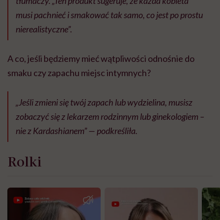
tłumaczy. „Ten produkt sugeruje, że każda kobieta
musi pachnieć i smakować tak samo, co jest po prostu
nierealistyczne”.
A co, jeśli będziemy mieć wątpliwości odnośnie do
smaku czy zapachu miejsc intymnych?
„Jeśli zmieni się twój zapach lub wydzielina, musisz
zobaczyć się z lekarzem rodzinnym lub ginekologiem –
nie z Kardashianem” — podkreśliła.
Rolki