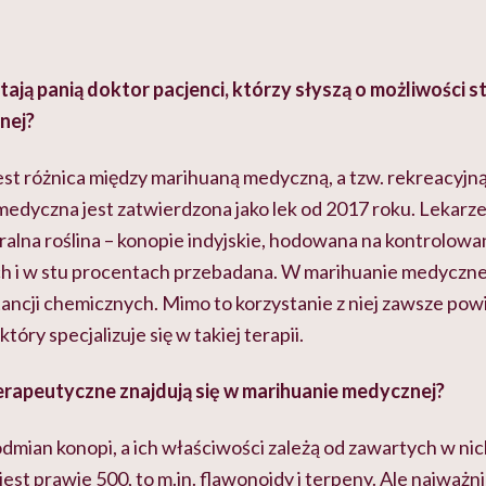
ytają panią doktor pacjenci, którzy słyszą o możliwości 
nej?
jest różnica między marihuaną medyczną, a tzw. rekreacyjną
medyczna jest zatwierdzona jako lek od 2017 roku. Lekarze
ralna roślina – konopie indyjskie, hodowana na kontrolowa
ch i w stu procentach przebadana. W marihuanie medyczne
ncji chemicznych. Mimo to korzystanie z niej zawsze pow
tóry specjalizuje się w takiej terapii.
erapeutyczne znajdują się w marihuanie medycznej?
dmian konopi, a ich właściwości zależą od zawartych w ni
jest prawie 500, to m.in. flawonoidy i terpeny. Ale najważni