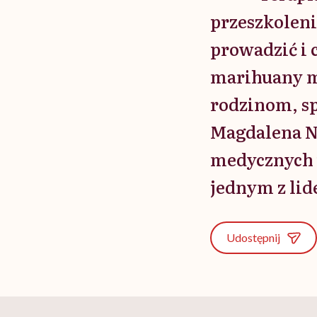
przeszkoleni
prowadzić i 
marihuany m
rodzinom, sp
Magdalena Ni
medycznych 
jednym z lide
Udostępnij