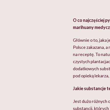
O co najczęściej p
marihuany medycz
Głównie o to, jaka 
Polsce zakazana, a 
na receptę. To natu
czystych plantacja
dodatkowych substa
pod opieką lekarza, k
Jakie substancje t
Jest dużo różnych o
substancji, których 