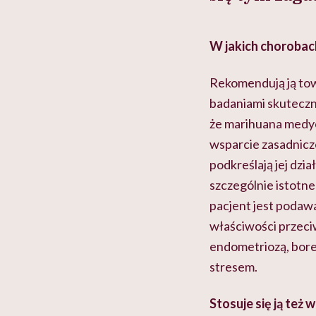
W jakich chorobac
Rekomendują ją tow
badaniami skuteczn
że marihuana medycz
wsparcie zasadnic
podkreślają jej dzi
szczególnie istotn
pacjent jest podaw
właściwości przeci
endometriozą, bore
stresem.
Stosuje się ją też