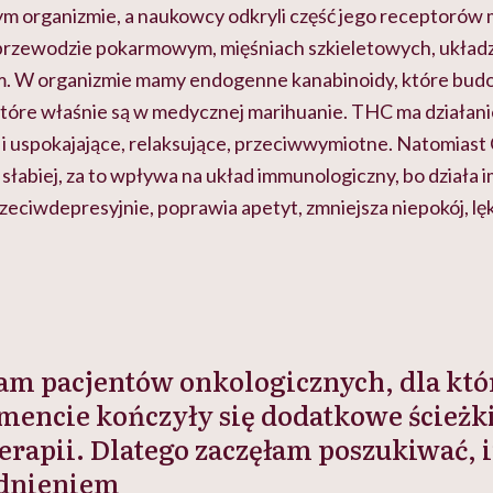
ym organizmie, a naukowcy odkryli część jego receptorów 
 przewodzie pokarmowym, mięśniach szkieletowych, układ
. W organizmie mamy endogenne kanabinoidy, które budo
 które właśnie są w medycznej marihuanie. THC ma działan
 i uspokajające, relaksujące, przeciwwymiotne. Natomiast
 słabiej, za to wpływa na układ immunologiczny, bo dział
zeciwdepresyjnie, poprawia apetyt, zmniejsza niepokój, lę
m pacjentów onkologicznych, dla któ
ncie kończyły się dodatkowe ścieżki
erapii. Dlatego zaczęłam poszukiwać, 
adnieniem