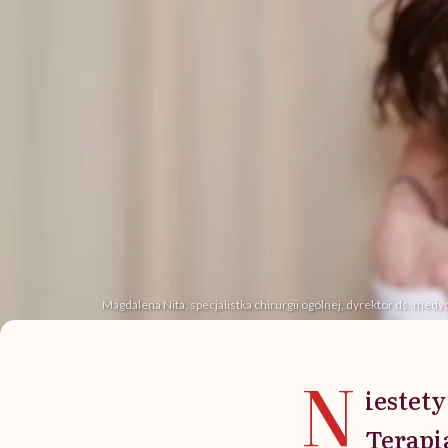
Magdalena Nita, specjalistka chirurgii ogólnej, dyrektor ds. m
N
iestety
Terapi