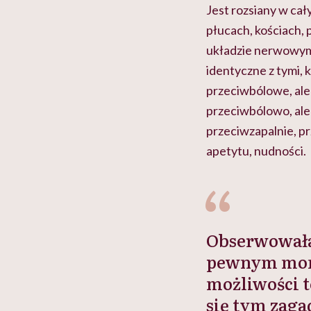
Jest rozsiany w cał
płucach, kościach,
układzie nerwowym
identyczne z tymi,
przeciwbólowe, ale
przeciwbólowo, ale
przeciwzapalnie, pr
apetytu, nudności.
Obserwowała
pewnym mome
możliwości t
się tym zag