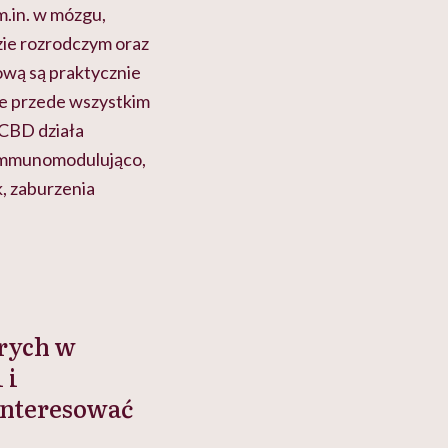
m.in. w mózgu,
zie rozrodczym oraz
wą są praktycznie
ie przede wszystkim
 CBD działa
a immunomodulująco,
k, zaburzenia
rych w
 i
interesować