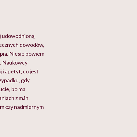
ej udowodnioną
atecznych dowodów,
apia. Niesie bowiem
. Naukowcy
i apetyt, co jest
zypadku, gdy
ucie, bo ma
niach z m.in.
nem czy nadmiernym