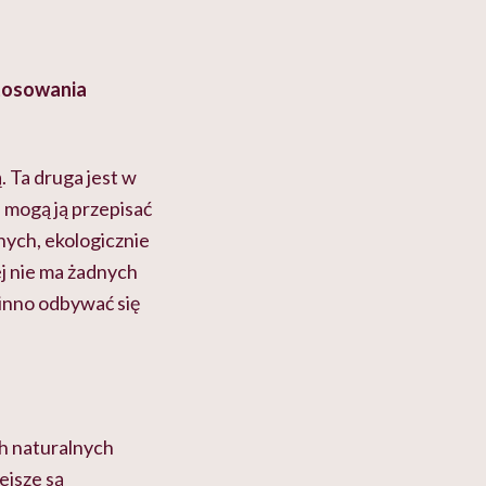
stosowania
. Ta druga jest w
 mogą ją przepisać
nych, ekologicznie
j nie ma żadnych
inno odbywać się
ch naturalnych
ejsze są