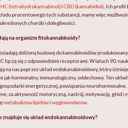
HC (tetrahydrokannabinol)
i
CBD (kannabidiol)
. Ich profi
składu procentowego tych substancji, mamy więc możliwoś
określonych chorób i dolegliwości.
łają na organizm fitokannabinoidy?
osiadają zbliżoną budowę do kannabinoidów produkowanyc
 łączą się z odpowiednimi receptorami. W latach 90. nauk
ują na nas poprzez układ endokanabinoidowy, który istnie
e jak hormonalny, immunologiczny, oddechowy. Ten ukła
ę gospodarki energetycznej, powiązania neurohormonalne,
e, za aktywność motoryczną, nastrój, motywację, głód i s
lę
metabolizmu
lipidów
i
węglowodanów
.
e znajduje się układ endokannabinoidowy?