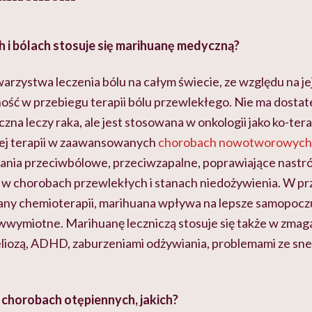
h i bólach stosuje się marihuanę medyczną?
arzystwa leczenia bólu na całym świecie, ze względu na j
ość w przebiegu terapii bólu przewlekłego. Nie ma dost
na leczy raka, ale jest stosowana w onkologii jako ko-ter
zej terapii w zaawansowanych
chorobach nowotworowych
ałania przeciwbólowe, przeciwzapalne, poprawiające nastrój 
e w chorobach przewlekłych i stanach niedożywienia. W pr
any chemioterapii, marihuana wpływa na lepsze samopocz
wwymiotne. Marihuanę leczniczą stosuje się także w zmaga
liozą, ADHD, zaburzeniami odżywiania, problemami ze s
 w chorobach otępiennych, jakich?