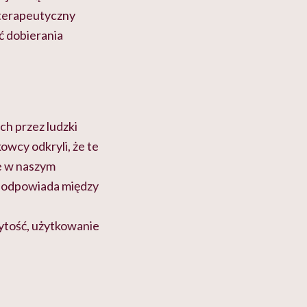
l terapeutyczny
ć dobierania
h przez ludzki
owcy odkryli, że te
je w naszym
d odpowiada między
ytość, użytkowanie