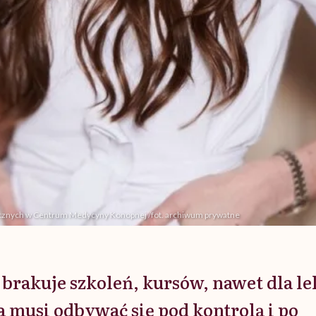
edycznych w Centrum Medycyny Konopnej /fot. archiwum prywatne
 brakuje szkoleń, kursów, nawet dla le
a musi odbywać się pod kontrolą i po