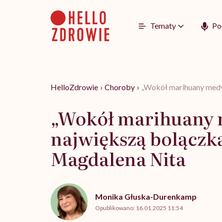
Go
to
content
Tematy
Po
HelloZdrowie
›
Choroby
›
„Wokół marihuany medyc
„Wokół marihuany m
największą bolączką
Magdalena Nita
Monika Głuska-Durenkamp
Opublikowano:
16.01.2025 11:54