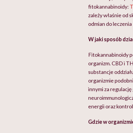
fitokannabinoidy:
T
zależy właśnie od 
odmian do leczenia 
W jaki sposób dzia
Fitokannabinoidy p
organizm. CBD i THC
substancje oddział
organizmie podobni
innymi za regulacj
neuroimmunologiczn
energii oraz kontro
Gdzie w organizmi