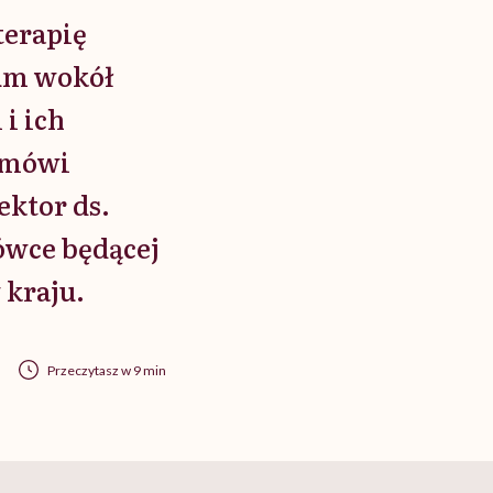
terapię
zum wokół
i ich
– mówi
ektor ds.
wce będącej
 kraju.
Przeczytasz w 9 min