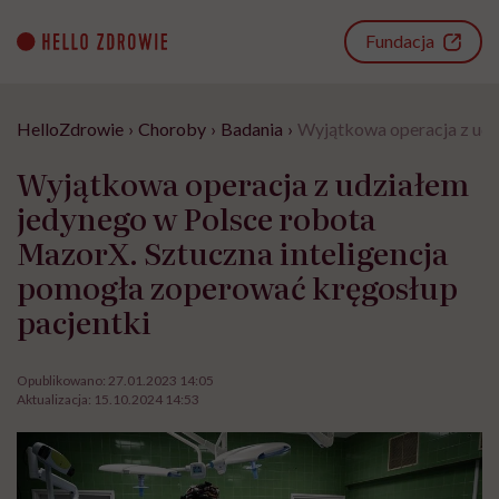
Go
to
Fundacja
content
HelloZdrowie
›
Choroby
›
Badania
›
Wyjątkowa operacja z udz
Wyjątkowa operacja z udziałem
jedynego w Polsce robota
MazorX. Sztuczna inteligencja
pomogła zoperować kręgosłup
pacjentki
Opublikowano:
27.01.2023 14:05
Aktualizacja:
15.10.2024 14:53