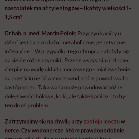
nastolatek ma aż tyle złogów – i każdy wielkości 1-
1,5 cm?
Dr hab. n. med. Marcin Polok:
Przyczyn kamicy u
dzieci jest bardzo dużo: metaboliczne, genetyczne,
infekcyjne… W przypadku tego chłopca nałożyły się
na siebie różne czynniki. Przede wszystkim chłopiec
cierpiał na wadę układu moczowego – miał zwężenie
na przejściu nerki w moczowód, które powodowało
zastój moczu. Taka wada może powodować różne
dolegliwości bólowe, kolki, ale także kamicę. I to był
ten drugi problem.
Zatrzymajmy się na chwilę przy
zastoju moczu
w
nerce. Czy wodonercze, które prawdopodobnie