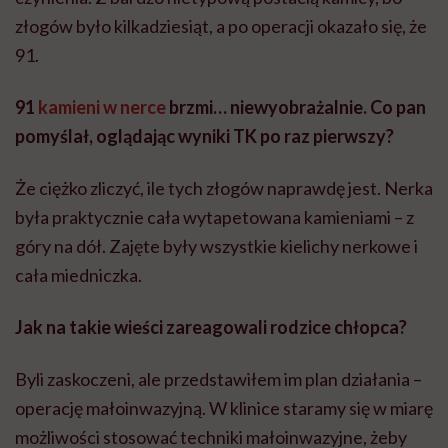
złogów było kilkadziesiąt, a po operacji okazało się, że
91.
91
kamieni w nerce
brzmi… niewyobrażalnie. Co pan
pomyślał, oglądając wyniki TK po raz pierwszy?
Że ciężko zliczyć, ile tych złogów naprawdę jest. Nerka
była praktycznie cała wytapetowana kamieniami – z
góry na dół. Zajęte były wszystkie kielichy nerkowe i
cała miedniczka.
Jak na takie wieści zareagowali rodzice chłopca?
Byli zaskoczeni, ale przedstawiłem im plan działania –
operację małoinwazyjną. W klinice staramy się w miarę
możliwości stosować techniki małoinwazyjne, żeby