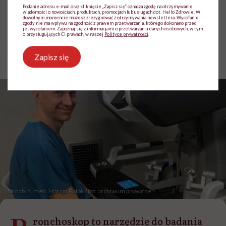
absurdalnie, ale zadziałał
Podanie adresu e-mail oraz kliknięcie „Zapisz się” oznacza zgodę na otrzymywanie
wiadomości o nowościach, produktach, promocjach lub usługach dot. Hello Zdrowie. W
dowolnym momencie możesz zrezygnować z otrzymywania newslettera. Wycofanie
zgody nie ma wpływu na zgodność z prawem przetwarzania, którego dokonano przed
jej wycofaniem. Zapoznaj się z informacjami o przetwarzaniu danych osobowych, w tym
o przysługujących Ci prawach, w naszej
Polityce prywatności
.
Agata Źrałko
Opublikowano:
09.02.2026 12:09
Zapisz się
Aktualizacja:
09.02.2026 12:12
Dr hab. n. med. Marcin Polok / fot. archiwum prywatne
ronchoskop to narzędzie do badania