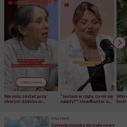
Zobacz więcej
Nie móc zostać przy
"Jestem w ciąży, co mi się
Wkró
chorym dziecku w
należy?". Headhunter o
Inst
szpitalu to tortura.
zmianie pokoleniowej u
atak
"Przeszkadzać w tym
kobiet w ciąży na rynku
wars
może chyba tylko
pracy
eksp
POLECAMY
głupota i brak
Dziewięciolatka dostała nowe
wyobraźni"