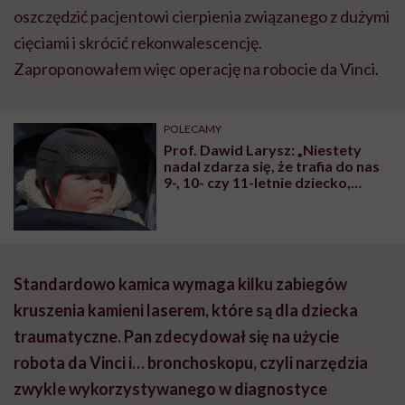
oszczędzić pacjentowi cierpienia związanego z dużymi
cięciami i skrócić rekonwalescencję.
Zaproponowałem więc operację na robocie da Vinci.
POLECAMY
Prof. Dawid Larysz: „Niestety
nadal zdarza się, że trafia do nas
9-, 10- czy 11-letnie dziecko,
które ma na przykład dwa lata
odroczenia szkolnego, a dopiero
teraz ktoś zwrócił uwagę na
nieprawidłowy kształt jego
głowy”
Standardowo kamica wymaga kilku zabiegów
kruszenia kamieni laserem, które są dla dziecka
traumatyczne. Pan zdecydował się na użycie
robota da Vinci i… bronchoskopu, czyli narzędzia
zwykle wykorzystywanego w diagnostyce