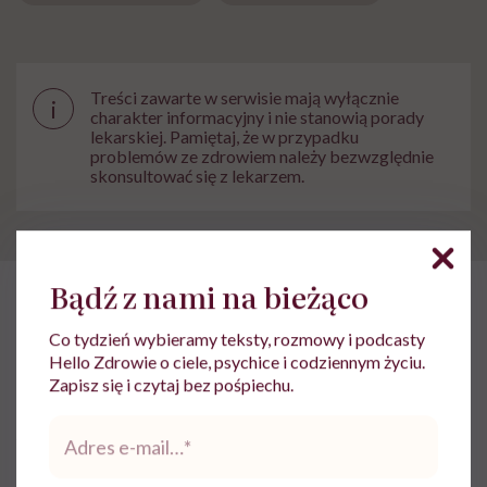
Treści zawarte w serwisie mają wyłącznie
i
charakter informacyjny i nie stanowią porady
lekarskiej. Pamiętaj, że w przypadku
problemów ze zdrowiem należy bezwzględnie
skonsultować się z lekarzem.
Bądź z nami na bieżąco
HelloZdrowie
›
Choroby
›
Objawy
›
91 kamieni w nerce 16-latk
Co tydzień wybieramy teksty, rozmowy i podcasty
Hello Zdrowie o ciele, psychice i codziennym życiu.
91 kamieni w nerce 16-latka.
Zapisz się i czytaj bez pośpiechu.
Zespół dr. Marcina Poloka
Adres
wykonał operację, jakiej jeszcze
e-
mail
*
nie było. Pomysł brzmiał