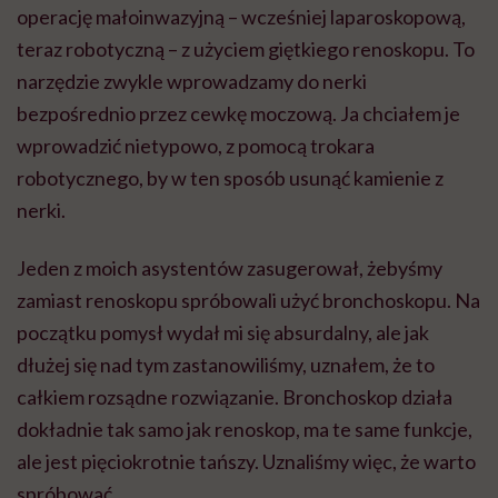
operację małoinwazyjną – wcześniej laparoskopową,
teraz robotyczną – z użyciem giętkiego renoskopu. To
narzędzie zwykle wprowadzamy do nerki
bezpośrednio przez cewkę moczową. Ja chciałem je
wprowadzić nietypowo, z pomocą trokara
robotycznego, by w ten sposób usunąć kamienie z
nerki.
Jeden z moich asystentów zasugerował, żebyśmy
zamiast renoskopu spróbowali użyć bronchoskopu. Na
początku pomysł wydał mi się absurdalny, ale jak
dłużej się nad tym zastanowiliśmy, uznałem, że to
całkiem rozsądne rozwiązanie. Bronchoskop działa
dokładnie tak samo jak renoskop, ma te same funkcje,
ale jest pięciokrotnie tańszy. Uznaliśmy więc, że warto
spróbować.