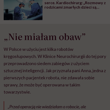
serce. Kardiochirurg: „Rozmowy z
rodzicami zmarłych dzieci są
bardzo trudne, ale te małe
serduszka również są potrzebne”
„Nie miałam obaw”
W Polsce w użyciu jest kilka robotów
kręgosłupowych. W Klinice Neurochirurgii do tej pory
przeprowadzono siedem zabiegów z użyciem
sztucznej inteligencji. Jak przyznała pani Anna, jedna z
pierwszych pacjentek robota, nie zdawała sobie
sprawy, że może być operowana w takim
towarzystwie.
„Przed operacją nie wiedziałam o robocie, ale