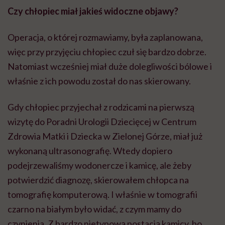
Czy chłopiec miał jakieś widoczne objawy?
Operacja, o której rozmawiamy, była zaplanowana,
więc przy przyjęciu chłopiec czuł się bardzo dobrze.
Natomiast wcześniej miał duże dolegliwości bólowe i
właśnie z ich powodu został do nas skierowany.
Gdy chłopiec przyjechał z rodzicami na pierwszą
wizytę do Poradni Urologii Dziecięcej w Centrum
Zdrowia Matki i Dziecka w Zielonej Górze, miał już
wykonaną ultrasonografię. Wtedy dopiero
podejrzewaliśmy wodonercze i kamicę, ale żeby
potwierdzić diagnozę, skierowałem chłopca na
tomografię komputerową. I właśnie w tomografii
czarno na białym było widać, z czym mamy do
czynienia. Z bardzo nietypową postacią kamicy, bo