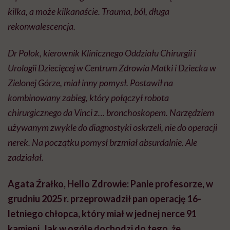
kilka, a może kilkanaście. Trauma, ból, długa
rekonwalescencja.
Dr Polok, kierownik Klinicznego Oddziału Chirurgii i
Urologii Dziecięcej w Centrum Zdrowia Matki i Dziecka w
Zielonej Górze, miał inny pomysł. Postawił na
kombinowany zabieg, który połączył robota
chirurgicznego da Vinci z… bronchoskopem. Narzędziem
używanym zwykle do diagnostyki oskrzeli, nie do operacji
nerek. Na początku pomysł brzmiał absurdalnie. Ale
zadziałał.
Agata Źrałko, Hello Zdrowie: Panie profesorze, w
grudniu 2025 r. przeprowadził pan operację 16-
letniego chłopca, który miał w jednej nerce 91
kamieni. Jak w ogóle dochodzi do tego, że