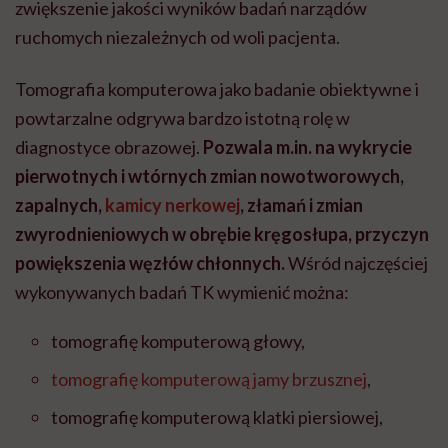
zwiększenie jakości wyników badań narządów
ruchomych niezależnych od woli pacjenta.
Tomografia komputerowa jako badanie obiektywne i
powtarzalne odgrywa bardzo istotną rolę w
diagnostyce obrazowej
.
Pozwala m.in. na wykrycie
pierwotnych i wtórnych zmian nowotworowych,
zapalnych,
kamicy nerkowej
, złamań i zmian
zwyrodnieniowych w obrębie kręgosłupa, przyczyn
powiększenia węzłów chłonnych.
Wśród najczęściej
wykonywanych badań TK wymienić można:
tomografię komputerową głowy,
tomografię komputerową jamy brzusznej
,
tomografię komputerową klatki piersiowej,