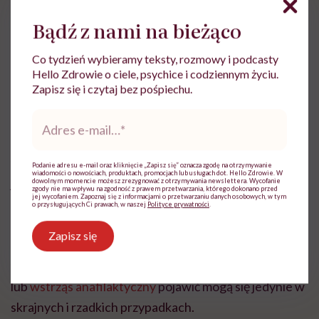
Czy tomografia
Bądź z nami na bieżąco
komputerowa jest
Co tydzień wybieramy teksty, rozmowy i podcasty
bezpieczna?
Hello Zdrowie o ciele, psychice i codziennym życiu.
Zapisz się i czytaj bez pośpiechu.
Adres
Tomografia komputerowa
zaliczana jest do
e-
mail
*
nieinwazyjnych i bezpiecznych zabiegów
. Pewne
wątpliwości może jedynie budzić promieniowanie
Podanie adresu e-mail oraz kliknięcie „Zapisz się” oznacza zgodę na otrzymywanie
wiadomości o nowościach, produktach, promocjach lub usługach dot. Hello Zdrowie. W
jonizujące oraz podanie kontrastu. Należy jednak
dowolnym momencie możesz zrezygnować z otrzymywania newslettera. Wycofanie
zgody nie ma wpływu na zgodność z prawem przetwarzania, którego dokonano przed
jej wycofaniem. Zapoznaj się z informacjami o przetwarzaniu danych osobowych, w tym
podkreślić, że dawka promieniowania jest stosunkowo
o przysługujących Ci prawach, w naszej
Polityce prywatności
.
niska, a skutki uboczne związane z podaniem
Zapisz się
kontrastu obejmują przede wszystkim nudności,
wymioty, niekiedy dreszcze, a zaburzenia oddychania
lub
wstrząs anafilaktyczny
pojawić mogą się jedynie w
skrajnych i rzadkich przypadkach.