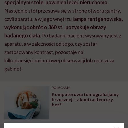
specjalnym stole, powinien leżeć nieruchomo.
Następnie stół przesuwa się w stronę otworu
gantry,
czyli aparatu, a w jego wnętrzu
lampa rentgenowska,
wykonując obrót o 360 st., pozyskuje obrazy
badanego ciała
. Po badaniu pacjent wysuwany jest z
aparatu, a w zależności od tego, czy został
zastosowany kontrast, pozostaje na
kilkudziesięciominutowej obserwacji lub opuszcza
gabinet.
POLECAMY
Komputerowa tomografia jamy
brzusznej – z kontrastem czy
bez?