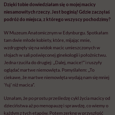
Dzięki tobie dowiedziałam się o mojej macicy
niesamowitych rzeczy. Jest boginią! Gdzie zaczęłaś
podróż do miejsca, z którego wszyscy pochodzimy?
W Muzeum Anatomicznym w Edynburgu. Spotkałam
tam dwie młode kobiety, które, mijając mnie,
wzdrygnęły się na widok macic umieszczonych w
słojach w sali poświęconej ginekologii i położnictwu.
Jedna rzuciła do drugiej: „Dalej, macice!” i ruszyły
oglądać martwe niemowlęta. Pomyślałem: „To
ciekawe, że martwe niemowlęta wydają nam się mniej
‘fuj’ niż macica”.
Uznałam, że po prostu prześledzę cykl życia macicy od
dzieciństwa aż po menopauzę i sprawdzę, co wiemy o
każdym z tych etapów. Potem zerknę w przyszłość