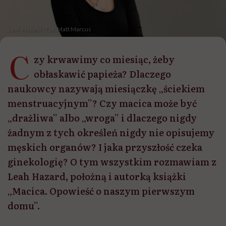
Leah Hazard / Fot. Matt Marcus
C
zy krwawimy co miesiąc, żeby
obłaskawić papieża? Dlaczego
naukowcy nazywają miesiączkę „ściekiem
menstruacyjnym”? Czy macica może być
„drażliwa” albo „wroga” i dlaczego nigdy
żadnym z tych określeń nigdy nie opisujemy
męskich organów? I jaka przyszłość czeka
ginekologię? O tym wszystkim rozmawiam z
Leah Hazard, położną i autorką książki
„Macica. Opowieść o naszym pierwszym
domu”.