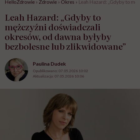
HelloZdrowie
›
Zdrowie
›
Okres
›
Leah Hazard: „Gdyby to męż
Leah Hazard: „Gdyby to
mężczyźni doświadczali
okresów, od dawna byłyby
bezbolesne lub zlikwidowane”
Paulina Dudek
Opublikowano:
07.05.2026 10:02
Aktualizacja:
07.05.2026 10:06