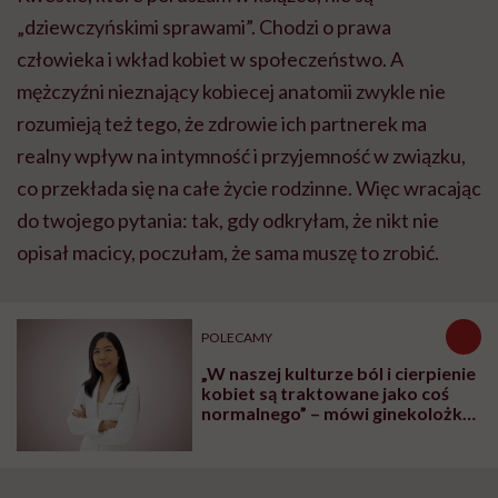
„dziewczyńskimi sprawami”. Chodzi o prawa
człowieka i wkład kobiet w społeczeństwo. A
mężczyźni nieznający kobiecej anatomii zwykle nie
rozumieją też tego, że zdrowie ich partnerek ma
realny wpływ na intymność i przyjemność w związku,
co przekłada się na całe życie rodzinne. Więc wracając
do twojego pytania: tak, gdy odkryłam, że nikt nie
opisał macicy, poczułam, że sama muszę to zrobić.
POLECAMY
„W naszej kulturze ból i cierpienie
kobiet są traktowane jako coś
normalnego” – mówi ginekolożka
dr Karen Tang