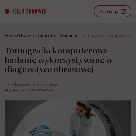
Go
to
Fundacja
content
HelloZdrowie
›
Choroby
›
Badania
›
Tomografia komputerowa 
Tomografia komputerowa –
badanie wykorzystywane w
diagnostyce obrazowej
Opublikowano:
10.12.2023 08:45
Aktualizacja:
16.04.2024 09:45