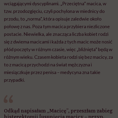
wciągającymi dyscyplinami. „Przeciętna” macica, w
tzw. przodozgięciu, czyli pochylona w miednicy do
przodu, to „norma”, która opisuje zaledwie około
połowę z nas. Poza tym macica przybiera niezliczone
postacie. Niewielka, ale znacząca liczba kobiet rodzi
się z dwiema macicami i każda z tych macic może nosić
płód poczęty w różnym czasie, więc „bliźnięta” będą w
różnym wieku. Czasem kobieta rodzi się bez macicy, za
to z macicą przychodzi na świat mężczyzna i
miesiączkuje przez penisa – medycyna zna takie
przypadki.
Odkąd napisałam „Macicę”, przeszłam zabieg
histerektomii [usunięcia macicy – przyp.