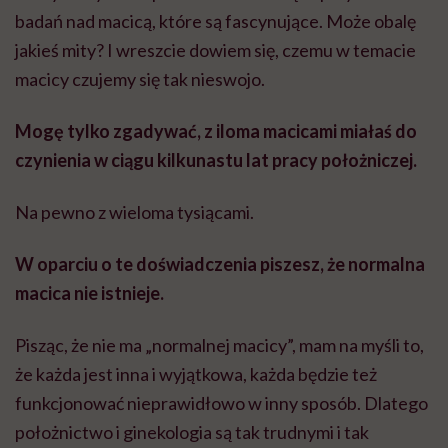
badań nad macicą, które są fascynujące. Może obalę
jakieś mity? I wreszcie dowiem się, czemu w temacie
macicy czujemy się tak nieswojo.
Mogę tylko zgadywać, z iloma macicami miałaś do
czynienia w ciągu kilkunastu lat pracy położniczej.
Na pewno z wieloma tysiącami.
W oparciu o te doświadczenia piszesz, że normalna
macica nie istnieje.
Pisząc, że nie ma „normalnej macicy”, mam na myśli to,
że każda jest inna i wyjątkowa, każda będzie też
funkcjonować nieprawidłowo w inny sposób. Dlatego
położnictwo i ginekologia są tak trudnymi i tak