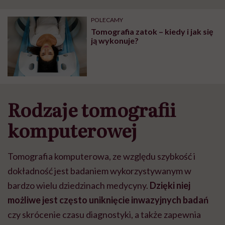
"Przeszkadzać w tym
kobiet w ciąży na rynku
wars
może chyba tylko
pracy
eksp
POLECAMY
głupota i brak
Tomografia zatok – kiedy i jak się
wyobraźni"
ją wykonuje?
Rodzaje tomografii
komputerowej
Tomografia komputerowa, ze względu szybkość i
dokładność jest badaniem wykorzystywanym w
bardzo wielu dziedzinach medycyny.
Dzięki niej
możliwe jest często uniknięcie inwazyjnych badań
czy skrócenie czasu diagnostyki, a także zapewnia