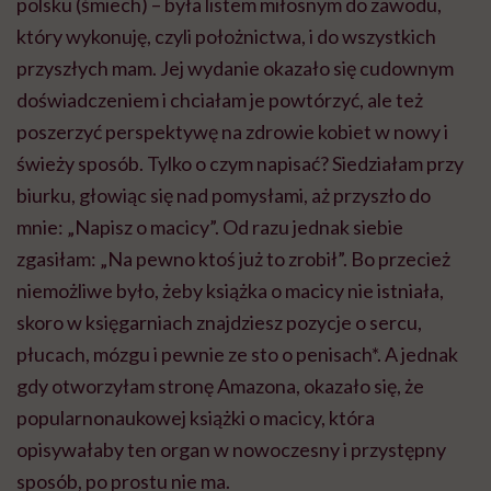
polsku (śmiech) – była listem miłosnym do zawodu,
który wykonuję, czyli położnictwa, i do wszystkich
przyszłych mam. Jej wydanie okazało się cudownym
doświadczeniem i chciałam je powtórzyć, ale też
poszerzyć perspektywę na zdrowie kobiet w nowy i
świeży sposób. Tylko o czym napisać? Siedziałam przy
biurku, głowiąc się nad pomysłami, aż przyszło do
mnie: „Napisz o macicy”. Od razu jednak siebie
zgasiłam: „Na pewno ktoś już to zrobił”. Bo przecież
niemożliwe było, żeby książka o macicy nie istniała,
skoro w księgarniach znajdziesz pozycje o sercu,
płucach, mózgu i pewnie ze sto o penisach*. A jednak
gdy otworzyłam stronę Amazona, okazało się, że
popularnonaukowej książki o macicy, która
opisywałaby ten organ w nowoczesny i przystępny
sposób, po prostu nie ma.