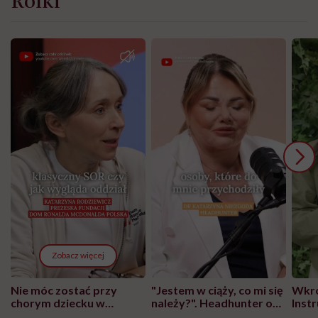
Zobacz więcej
Nie móc zostać przy
"Jestem w ciąży, co mi się
Wkró
chorym dziecku w
należy?". Headhunter o
Inst
szpitalu to tortura.
zmianie pokoleniowej u
atak