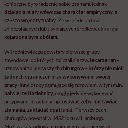
konieczne było radzenie sobie z ranami, jednak
działania miały wówczas charakter empiryczny, a
często wręcz rytualny
. Ze względu na brak
znieczulających lub usypiających środków,
chirurgia
kojarzona była z bólem
.
W średniowieczu powstały pierwsze grupy
zawodowe, do których zaliczali się tzw.
lekarze ran –
uznawani za pierwszych chirurgów – którzy nie mieli
żadnych ograniczeń przy wykonywaniu swojej
pracy
. Inne osoby zajmujące się zdrowiem, w tym m.in.
balwierze i łaziebnicy
, mogły jedynie wykonywać
przypisane im zadania, np.
usuwać zęby, nastawiać
złamania, zakładać opatrunki
. Pierwszy cech
chirurgów powstał w 1452 roku w Hamburgu.
Możliwość studiowania medycyny jako pierwszy