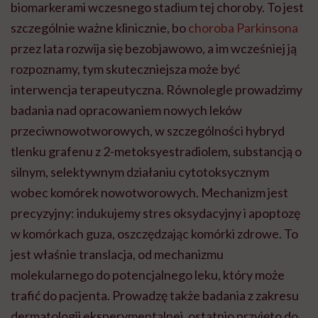
biomarkerami wczesnego stadium tej choroby. To jest
szczególnie ważne klinicznie, bo
choroba Parkinsona
przez lata rozwija się bezobjawowo, a im wcześniej ją
rozpoznamy, tym skuteczniejsza może być
interwencja terapeutyczna. Równolegle prowadzimy
badania nad opracowaniem nowych leków
przeciwnowotworowych, w szczególności hybryd
tlenku grafenu z 2-metoksyestradiolem, substancją o
silnym, selektywnym działaniu cytotoksycznym
wobec komórek nowotworowych. Mechanizm jest
precyzyjny: indukujemy stres oksydacyjny i apoptozę
w komórkach guza, oszczędzając komórki zdrowe. To
jest właśnie translacja, od mechanizmu
molekularnego do potencjalnego leku, który może
trafić do pacjenta. Prowadzę także badania z zakresu
dermatologii eksperymentalnej, ostatnio przyjęto do