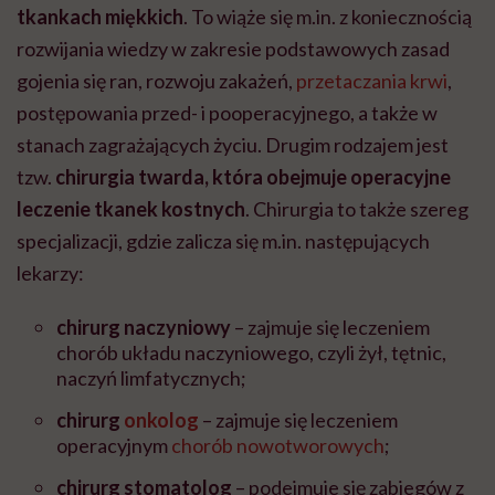
tkankach miękkich
.
To wiąże się m.in. z koniecznością
rozwijania
wiedzy w zakresie podstawowych zasad
gojenia się ran, rozwoju zakażeń,
przetaczania krwi
,
postępowania przed- i pooperacyjnego, a także w
stanach zagrażających życiu. Drugim rodzajem jest
tzw.
chirurgia twarda, która obejmuje operacyjne
leczenie tkanek kostnych
. Chirurgia to także szereg
specjalizacji, gdzie zalicza się m.in. następujących
lekarzy:
chirurg naczyniowy
–
zajmuje się leczeniem
chorób układu naczyniowego, czyli żył, tętnic,
naczyń limfatycznych;
chirurg
onkolog
–
zajmuje się leczeniem
operacyjnym
chorób nowotworowych
;
chirurg stomatolog
–
podejmuje się zabiegów z