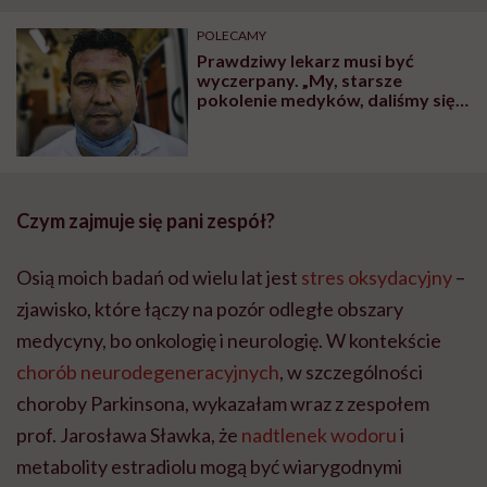
POLECAMY
Prawdziwy lekarz musi być
wyczerpany. „My, starsze
pokolenie medyków, daliśmy się
zajeździć” – mówi onkolog Adam
Miller
Czym zajmuje się pani zespół?
Osią moich badań od wielu lat jest
stres oksydacyjny
–
zjawisko, które łączy na pozór odległe obszary
medycyny, bo onkologię i neurologię. W kontekście
chorób neurodegeneracyjnych
, w szczególności
choroby Parkinsona, wykazałam wraz z zespołem
prof. Jarosława Sławka, że
nadtlenek wodoru
i
metabolity estradiolu mogą być wiarygodnymi