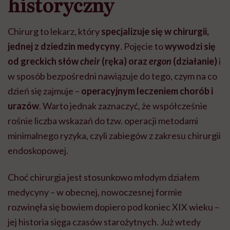
historyczny
Chirurg to
lekarz, który
specjalizuje się w chirurgii,
jednej z dziedzin medycyny
. Pojęcie to
wywodzi się
od greckich słów
cheir
(ręka) oraz
ergon
(działanie)
i
w sposób bezpośredni nawiązuje do tego, czym na co
dzień się zajmuje
–
operacyjnym leczeniem chorób i
urazów
. Warto jednak zaznaczyć, że współcześnie
rośnie liczba wskazań do tzw. operacji metodami
minimalnego ryzyka, czyli zabiegów z zakresu chirurgii
endoskopowej.
Choć chirurgia jest stosunkowo młodym działem
medycyny – w obecnej, nowoczesnej formie
rozwinęła się bowiem dopiero pod koniec XIX wieku –
jej historia sięga czasów starożytnych. Już wtedy