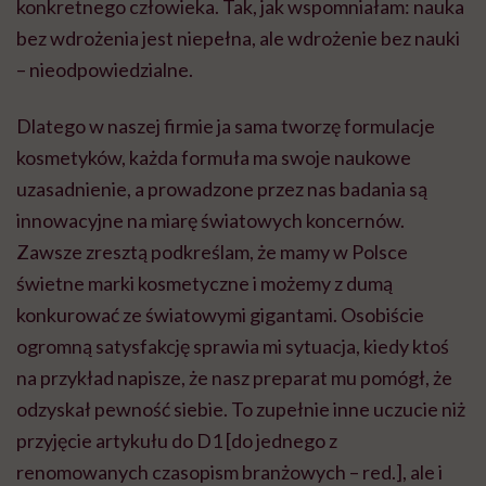
konkretnego człowieka. Tak, jak wspomniałam: nauka
bez wdrożenia jest niepełna, ale wdrożenie bez nauki
– nieodpowiedzialne.
Dlatego w naszej firmie ja sama tworzę formulacje
kosmetyków, każda formuła ma swoje naukowe
uzasadnienie, a prowadzone przez nas badania są
innowacyjne na miarę światowych koncernów.
Zawsze zresztą podkreślam, że mamy w Polsce
świetne marki kosmetyczne i możemy z dumą
konkurować ze światowymi gigantami. Osobiście
ogromną satysfakcję sprawia mi sytuacja, kiedy ktoś
na przykład napisze, że nasz preparat mu pomógł, że
odzyskał pewność siebie. To zupełnie inne uczucie niż
przyjęcie artykułu do D1 [do jednego z
renomowanych czasopism branżowych – red.], ale i