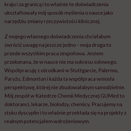
kraju i za granicą i to właśnie te doświadczenia
ukształtowały mój sposób myślenia o nauce jako
narzędziu zmiany rzeczywistości klinicznej.
Z mojego własnego doświadczenia chciałabym
zwrócić uwagę na jeszcze jedno – moja droga to
przede wszystkim praca zespołowa. Jestem
przekonana, że w nauce nie ma sukcesu solowego.
Współpracuję z ośrodkami w Stuttgarcie, Palermo,
Paryżu, Edmonton i każda ta współpraca wniosła
perspektywę, której nie zbudowałabym samodzielnie.
Mój zespół w Katedrze Chemii Medycznej GUMed to
doktoranci, lekarze, biolodzy, chemicy. Pracujemy na
styku dyscyplin i to właśnie przekłada się na projekty z
realnym potencjałem wdrożeniowym.