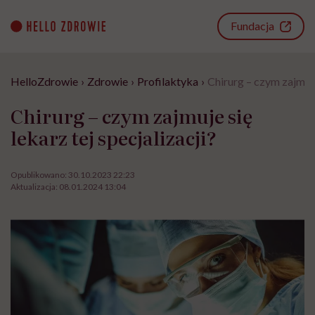
Go
to
Fundacja
content
HelloZdrowie
›
Zdrowie
›
Profilaktyka
›
Chirurg – czym zajmuje 
Chirurg – czym zajmuje się
lekarz tej specjalizacji?
Opublikowano:
30.10.2023 22:23
Aktualizacja:
08.01.2024 13:04