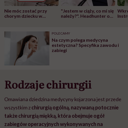
Nie móc zostać przy
"Jestem w ciąży, co mi się
Wkró
chorym dziecku w
należy?". Headhunter o
Inst
szpitalu to tortura.
zmianie pokoleniowej u
atak
"Przeszkadzać w tym
kobiet w ciąży na rynku
wars
może chyba tylko
pracy
eksp
POLECAMY
głupota i brak
Na czym polega medycyna
wyobraźni"
estetyczna? Specyfika zawodu i
zabiegi
Rodzaje chirurgii
Omawiana dziedzina medycyny kojarzona jest przede
wszystkim z
chirurgią ogólną, nazywaną potocznie
także chirurgią miękką, która obejmuje ogół
zabiegów operacyjnych wykonywanych na