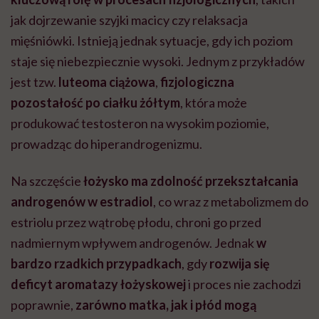
jak dojrzewanie szyjki macicy czy relaksacja
mięśniówki. Istnieją jednak sytuacje, gdy ich poziom
staje się niebezpiecznie wysoki. Jednym z przykładów
jest tzw.
luteoma ciążowa
,
fizjologiczna
pozostałość po ciałku żółtym
, która może
produkować testosteron na wysokim poziomi
e,
prowadząc do hiperandrogenizmu.
Na szczęście
łożysko ma zdolność przekształcania
androgenów w estradiol
, co wraz z metabolizmem do
estriolu przez wątrobę płodu, chroni go przed
nadmiernym wpływem androgenów. Jednak
w
bardzo rzadkich przypadkach
, gdy
rozwija się
deficyt aromatazy łożyskowej
i proces nie zachodzi
poprawnie,
zarówno matka, jak i płód mogą