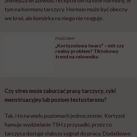
zmniejsza wrażliwość receptorów na inne hormony, w
tym na hormony tarczycy. Hormon może być obecny
we krwi, ale komórka na niego nie reaguje.
POLECAMY
„Kortyzolowa twarz” – mit czy
realny problem? Tiktokowy
trend na celowniku
Czy stres może zaburzać pracę tarczycy, cykl
menstruacyjny lub poziom testosteronu?
Tak, i to na wielu poziomach jednocześnie. Kortyzol
hamuje wydzielanie TSH z przysadki, przez co
tarczyca dostaje słabszy sygnał do pracy. Dodatkowo