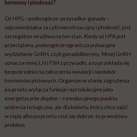
hormony i płodność?
Oś HPG – podwzgórze–przysadka–gonady –
odpowiedzialna za cykl menstruacyjny i płodność, jest
szczególnie wrażliwa na ten stan. Kiedy oś HPA jest
przeciążona, podwzgórze ogranicza pulsacyjne
wydzielanie GnRH, czyli gonadoliberyny. Mniej GnRH
oznacza mniej LH i FSH z przysadki, a to przekłada się
bezpośrednio na zaburzenia owulacji i niedobór
hormonów płciowych. Organizm w stanie zagrożenia
po prostu wyłącza funkcje reprodukcyjne jako
energetycznie zbędne – z ewolucyjnego punktu
widzenia to logiczne, ale dla kobiety, która chce zajść
w ciążę albo po prostu czuć się dobrze, to prawdziwy
problem.