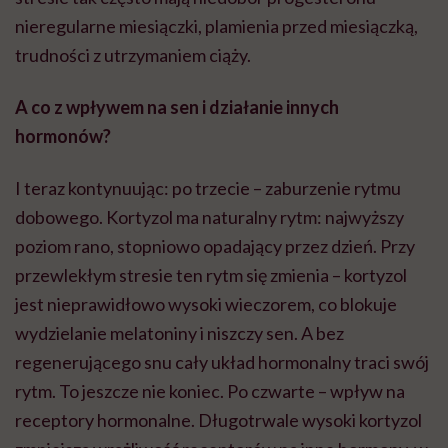
nieregularne miesiączki, plamienia przed miesiączką,
trudności z utrzymaniem ciąży.
A co z wpływem na sen i działanie innych
hormonów?
I teraz kontynuując: po trzecie – zaburzenie rytmu
dobowego. Kortyzol ma naturalny rytm: najwyższy
poziom rano, stopniowo opadający przez dzień. Przy
przewlekłym stresie ten rytm się zmienia – kortyzol
jest nieprawidłowo wysoki wieczorem, co blokuje
wydzielanie melatoniny i niszczy sen. A bez
regenerującego snu cały układ hormonalny traci swój
rytm. To jeszcze nie koniec. Po czwarte – wpływ na
receptory hormonalne. Długotrwale wysoki kortyzol