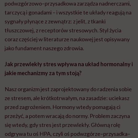
podwzgórzowo–przysadkowa zarządza nadnerczami,
tarczycą i gonadami – i wszystkie te układy reagują na
sygnały płynące z zewnątrz: z jelit, z tkanki
tłuszczowej, z receptorów stresowych. Styl życia
coraz częściej w literaturze naukowej jest opisywany
jako fundament naszego zdrowia.
Jak przewlekły stres wpływa na układ hormonalny i
jakie mechanizmy za tym stoją?
Nasz organizm jest zaprojektowany do radzenia sobie
ze stresem, ale krótkotrwałym, na zasadzie: uciekasz
przed zagrożeniem. Hormony wtedy pomagają ci
przeżyć, a potem wracają do normy. Problem zaczyna
się wtedy, gdy stres jest przewlekły. Główną rolę
odgrywa tu oś HPA, czyli oś podwzgórze–przysadka–