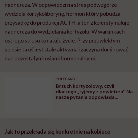
nadnercza. W odpowiedzi na stres podwzgórze
wydziela kortykoliberynę, hormon który pobudza
przysadkę do produkcji ACTH, a ten z kolei stymuluje
nadnercza do wydzielania kortyzolu. W warunkach
ostrego stresu to ratuje życie. Przy przewlekłym
stresie ta oś jest stale aktywna i zaczyna dominować
nad pozostałymi osiami hormonalnymi.
POLECAMY
Brzuch kortyzolowy, czyli
dlaczego „tyjemy z powietrza”. Na
nasze pytania odpowiada
diabetolożka Agnieszka
Przychodzień
Jak to przekłada się konkretnie na kobiece