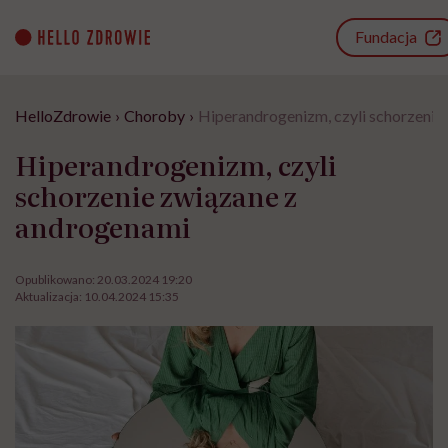
Go
to
Fundacja
content
HelloZdrowie
›
Choroby
›
Hiperandrogenizm, czyli schorzenie
Hiperandrogenizm, czyli
schorzenie związane z
androgenami
Opublikowano:
20.03.2024 19:20
Aktualizacja:
10.04.2024 15:35