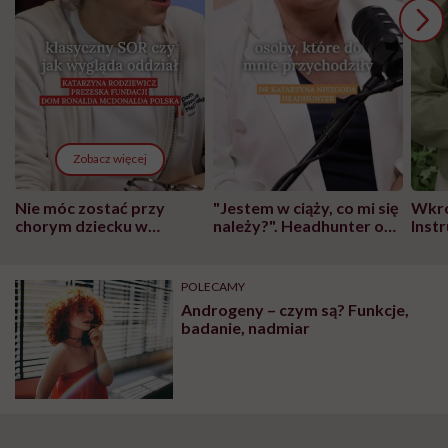
Zobacz więcej
Nie móc zostać przy
"Jestem w ciąży, co mi się
Wkró
chorym dziecku w
należy?". Headhunter o
Inst
szpitalu to tortura.
zmianie pokoleniowej u
atak
"Przeszkadzać w tym
kobiet w ciąży na rynku
wars
może chyba tylko
pracy
eksp
POLECAMY
głupota i brak
Androgeny – czym są? Funkcje,
wyobraźni"
badanie, nadmiar