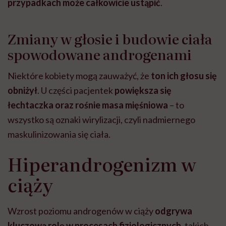
przypadkach może całkowicie ustąpić
.
Zmiany w głosie i budowie ciała
spowodowane androgenami
Niektóre kobiety mogą zauważyć, że
ton ich głosu się
obniżył
. U części pacjentek
powiększa się
łechtaczka oraz rośnie masa mięśniowa
– to
wszystko są oznaki wirylizacji, czyli nadmiernego
maskulinizowania się ciała.
Hiperandrogenizm w
ciąży
Wzrost poziomu androgenów w ciąży
odgrywa
kluczową rolę w procesach fizjologicznych
, takich