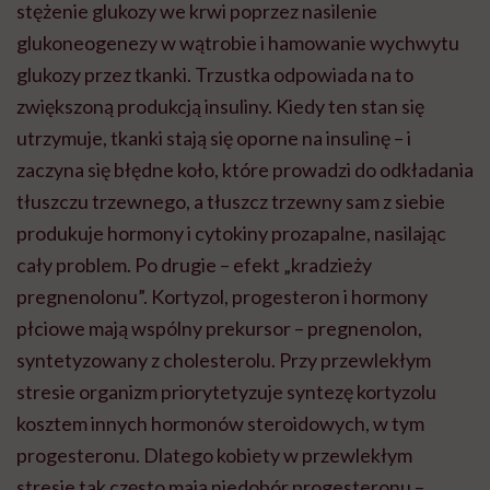
stężenie glukozy we krwi poprzez nasilenie
glukoneogenezy w wątrobie i hamowanie wychwytu
glukozy przez tkanki. Trzustka odpowiada na to
zwiększoną produkcją insuliny. Kiedy ten stan się
utrzymuje, tkanki stają się oporne na insulinę – i
zaczyna się błędne koło, które prowadzi do odkładania
tłuszczu trzewnego, a tłuszcz trzewny sam z siebie
produkuje hormony i cytokiny prozapalne, nasilając
cały problem. Po drugie – efekt „kradzieży
pregnenolonu”. Kortyzol, progesteron i hormony
płciowe mają wspólny prekursor – pregnenolon,
syntetyzowany z cholesterolu. Przy przewlekłym
stresie organizm priorytetyzuje syntezę kortyzolu
kosztem innych hormonów steroidowych, w tym
progesteronu. Dlatego kobiety w przewlekłym
stresie tak często mają niedobór progesteronu –