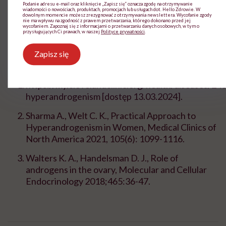
Podanie adresu e-mail oraz kliknięcie „Zapisz się” oznacza zgodę na otrzymywanie
glikokortykosteroidy.
wiadomości o nowościach, produktach, promocjach lub usługach dot. Hello Zdrowie. W
dowolnym momencie możesz zrezygnować z otrzymywania newslettera. Wycofanie zgody
nie ma wpływu na zgodność z prawem przetwarzania, którego dokonano przed jej
wycofaniem. Zapoznaj się z informacjami o przetwarzaniu danych osobowych, w tym o
przysługujących Ci prawach, w naszej
Polityce prywatności
.
Zapisz się
Bibliografia:
https://my.clevelandclinic.org/health/diseases/24
hyperandrogenism
[dostęp 13.03.2024].
Sharma A., Welt C. K., Practical Approach to
Hyperandrogenism in Women, Medical Clinics of
North America 2021, 105(6): 1099-1116.
Walters K. A., Handelsman D. J., Role of
androgens in the ovary, Molecular and Cellular
Endocrinology 2018;465:36-47.