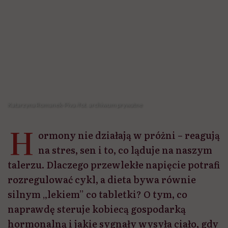
Katarzyna Romanek-Piva /fot. archiwum prywatne
H
ormony nie działają w próżni – reagują
na stres, sen i to, co ląduje na naszym
talerzu. Dlaczego przewlekłe napięcie potrafi
rozregulować cykl, a dieta bywa równie
silnym „lekiem” co tabletki? O tym, co
naprawdę steruje kobiecą gospodarką
hormonalną i jakie sygnały wysyła ciało, gdy