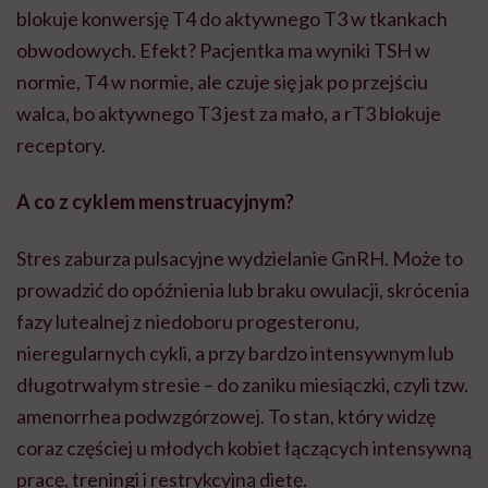
blokuje konwersję T4 do aktywnego T3 w tkankach
obwodowych. Efekt? Pacjentka ma wyniki TSH w
normie, T4 w normie, ale czuje się jak po przejściu
walca, bo aktywnego T3 jest za mało, a rT3 blokuje
receptory.
A co z cyklem menstruacyjnym?
Stres zaburza pulsacyjne wydzielanie GnRH. Może to
prowadzić do opóźnienia lub braku owulacji, skrócenia
fazy lutealnej z niedoboru progesteronu,
nieregularnych cykli, a przy bardzo intensywnym lub
długotrwałym stresie – do zaniku miesiączki, czyli tzw.
amenorrhea podwzgórzowej. To stan, który widzę
coraz częściej u młodych kobiet łączących intensywną
pracę, treningi i restrykcyjną dietę.