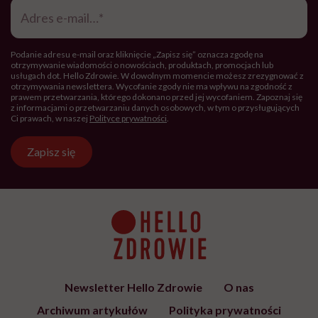
Adres
e-
mail
*
Podanie adresu e-mail oraz kliknięcie „Zapisz się” oznacza zgodę na
otrzymywanie wiadomości o nowościach, produktach, promocjach lub
usługach dot. Hello Zdrowie. W dowolnym momencie możesz zrezygnować z
otrzymywania newslettera. Wycofanie zgody nie ma wpływu na zgodność z
prawem przetwarzania, którego dokonano przed jej wycofaniem. Zapoznaj się
z informacjami o przetwarzaniu danych osobowych, w tym o przysługujących
Ci prawach, w naszej
Polityce prywatności
.
Zapisz się
Newsletter Hello Zdrowie
O nas
Archiwum artykułów
Polityka prywatności