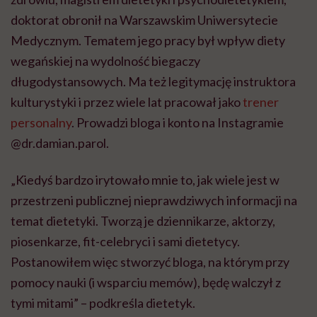
doktorat obronił na Warszawskim Uniwersytecie
Medycznym. Tematem jego pracy był wpływ diety
wegańskiej na wydolność biegaczy
długodystansowych. Ma też legitymację instruktora
kulturystyki i przez wiele lat pracował jako
trener
personalny
. Prowadzi bloga i konto na Instagramie
@dr.damian.parol.
„Kiedyś bardzo irytowało mnie to, jak wiele jest w
przestrzeni publicznej nieprawdziwych informacji na
temat dietetyki. Tworzą je dziennikarze, aktorzy,
piosenkarze, fit-celebryci i sami dietetycy.
Postanowiłem więc stworzyć bloga, na którym przy
pomocy nauki (i wsparciu memów), będę walczył z
tymi mitami” – podkreśla dietetyk.