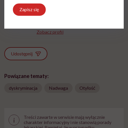
Ewelina Kaczmarczyk
Zapisz się
Dziennikarka, której temat zdrowia zawsze
był bliski. Związana była m.in. z TVN,
Polską Agencją Prasową i Wirtualną Polską
Zobacz profil
Udostępnij
Powiązane tematy:
dyskryminacja
Nadwaga
Otyłość
Treści zawarte w serwisie mają wyłącznie
i
charakter informacyjny i nie stanowią porady
lekarskiej. Pamiętaj, że w przypadku