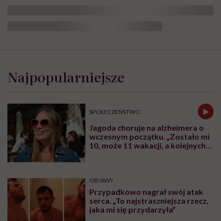
Leczenie
otyłości,
dieta
Najpopularniejsze
w
bariatrii
i
analogi
SPOŁECZEŃSTWO
GLP-
1.
Jagoda choruje na alzheimera o
Dr
wczesnym początku. „Zostało mi
Maria
10, może 11 wakacji, a kolejnych
Brzegowy
nie będę już świadoma”
w
Hello
Zdrowie
OBJAWY
Podcasty
Przypadkowo nagrał swój atak
serca. „To najstraszniejsza rzecz,
jaka mi się przydarzyła”