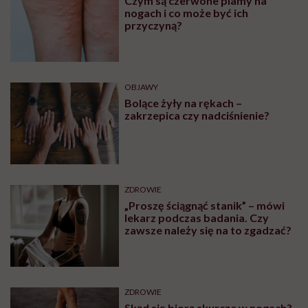
Czym są czerwone plamy na
nogach i co może być ich
przyczyną?
OBJAWY
Bolące żyły na rękach –
zakrzepica czy nadciśnienie?
ZDROWIE
„Proszę ściągnąć stanik” – mówi
lekarz podczas badania. Czy
zawsze należy się na to zgadzać?
ZDROWIE
Skąd się biorą skurcze w nogach?