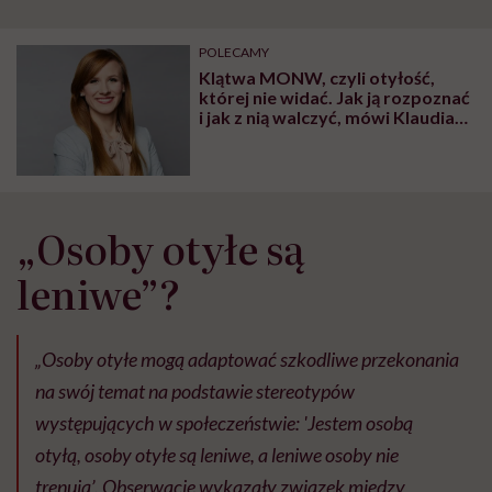
szpitalu to tortura.
zmianie pokoleniowej u
atak
"Przeszkadzać w tym
kobiet w ciąży na rynku
wars
może chyba tylko
pracy
eksp
POLECAMY
głupota i brak
Klątwa MONW, czyli otyłość,
wyobraźni"
której nie widać. Jak ją rozpoznać
i jak z nią walczyć, mówi Klaudia
Wiśniewska, dietetyczka
„Osoby otyłe są
leniwe”?
„Osoby otyłe mogą adaptować szkodliwe przekonania
na swój temat na podstawie stereotypów
występujących w społeczeństwie: 'Jestem osobą
otyłą, osoby otyłe są leniwe, a leniwe osoby nie
trenują’. Obserwacje wykazały związek między