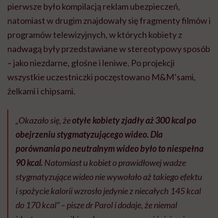
pierwsze było kompilacją reklam ubezpieczeń,
natomiast w drugim znajdowały się fragmenty filmów i
programów telewizyjnych, w których kobiety z
nadwagą były przedstawiane w stereotypowy sposób
– jako niezdarne, głośne i leniwe. Po projekcji
wszystkie uczestniczki poczęstowano M&M’sami,
żelkami i chipsami.
„Okazało się, że
otyłe kobiety zjadły aż 300 kcal po
obejrzeniu stygmatyzującego wideo. Dla
porównania po neutralnym wideo było to niespełna
90 kcal.
Natomiast u kobiet o prawidłowej wadze
stygmatyzujące wideo nie wywołało aż takiego efektu
i spożycie kalorii wzrosło jedynie z niecałych 145 kcal
do 170 kcal” – pisze dr Parol i dodaje, że niemal