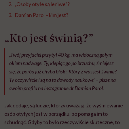
„Osoby otyłe są leniwe”?
Damian Parol – kim jest?
„Kto jest świnią?”
„Twój przyjaciel przytył 40 kg, ma widoczną gołym
okiem nadwagę. Ty, klepiąc go po brzuchu, śmiejesz
się, że poród już chyba bliski. Który z was jest świnią?
Ty oczywiście i są na to dowody naukowe” – pisze na
swoim profilu na Instagramie dr Damian Parol.
Jak dodaje, są ludzie, którzy uważają, że wyśmiewanie
osób otyłych jest w porządku, bo pomaga im to
schudnąć. Gdyby to było rzeczywiście skuteczne, to