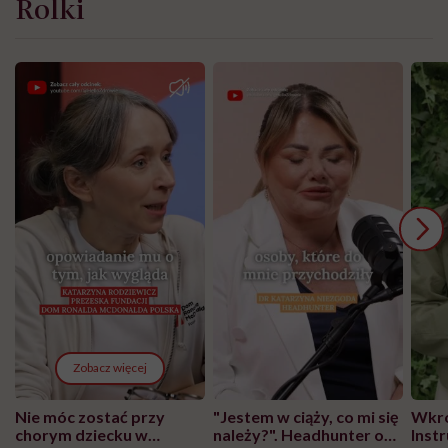
Rolki
Zobacz więcej
Nie móc zostać przy
"Jestem w ciąży, co mi się
Wkró
chorym dziecku w
należy?". Headhunter o
Inst