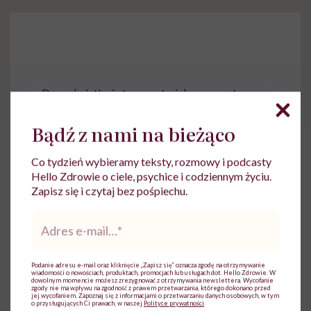
Do wyświetlenia tego materiału z zewnętrznego
serwisu (Instagram, Facebook, YouTube, itp.)
wymagana jest zgoda na pliki cookie.
Bądź z nami na bieżąco
Zmień ustawienia
Co tydzień wybieramy teksty, rozmowy i podcasty
Hello Zdrowie o ciele, psychice i codziennym życiu.
Zapisz się i czytaj bez pośpiechu.
Adres
e-
mail
*
Podanie adresu e-mail oraz kliknięcie „Zapisz się” oznacza zgodę na otrzymywanie
wiadomości o nowościach, produktach, promocjach lub usługach dot. Hello Zdrowie. W
dowolnym momencie możesz zrezygnować z otrzymywania newslettera. Wycofanie
zgody nie ma wpływu na zgodność z prawem przetwarzania, którego dokonano przed
jej wycofaniem. Zapoznaj się z informacjami o przetwarzaniu danych osobowych, w tym
o przysługujących Ci prawach, w naszej
Polityce prywatności
.