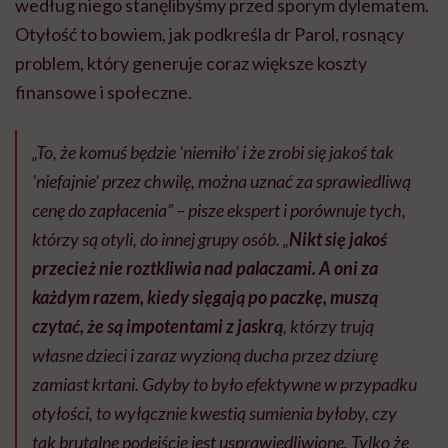
według niego stanęlibyśmy przed sporym dylematem.
Otyłość to bowiem, jak podkreśla dr Parol, rosnący
problem, który generuje coraz większe koszty
finansowe i społeczne.
„To, że komuś będzie 'niemiło’ i że zrobi się jakoś tak
'niefajnie’ przez chwilę, można uznać za sprawiedliwą
cenę do zapłacenia” – pisze ekspert i porównuje tych,
którzy są otyli, do innej grupy osób. „
Nikt się jakoś
przecież nie roztkliwia nad palaczami. A oni za
każdym razem, kiedy sięgają po paczkę, muszą
czytać, że są impotentami
z jaskrą
, którzy trują
własne dzieci i zaraz wyzioną ducha przez dziurę
zamiast krtani. Gdyby to było efektywne w przypadku
otyłości, to wyłącznie kwestią sumienia byłoby, czy
tak brutalne podejście jest usprawiedliwione. Tylko że