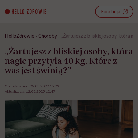
Go
to
Fundacja
content
HelloZdrowie
›
Choroby
›
„Żartujesz z bliskiej osoby, która na
„Żartujesz z bliskiej osoby, która
nagle przytyła 40 kg. Które z
was jest świnią?”
Opublikowano:
29.08.2022 15:22
Aktualizacja:
12.08.2025 12:47