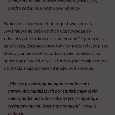
identyczne wyniki zaobserwowano w późniejszej,
bardzo podobnie skonstruowanej pracy.
Wniosek, jaki płynie z badań, jest więc prosty:
„wyśmiewanie osób otyłych doprowadza do
odwrotnych skutków niż 'zamierzone'” – podkreśla
specjalista. Zaznacza przy tym jednocześnie, że pisze
słowo „zamierzone” w cudzysłowie, ponieważ ma
sporo wątpliwości, czy ci, którzy wyśmiewają osoby z
otyłością, mają szczere intencje, by im pomóc.
„Dlatego
projektując kampanie społeczne i
motywując najbliższych do redukcji masy ciała,
należy podchodzić do osób otyłych z empatią, a
wyśmiewanie ani trochę nie pomaga
” – apeluje
dietetyk.