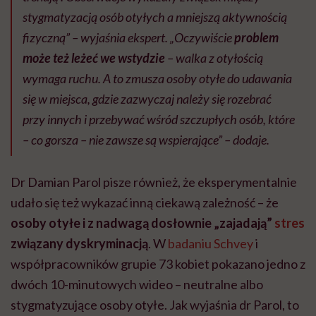
stygmatyzacją osób otyłych a mniejszą aktywnością
fizyczną” – wyjaśnia ekspert. „Oczywiście
problem
może też leżeć we wstydzie
– walka z otyłością
wymaga ruchu. A to zmusza osoby otyłe do udawania
się w miejsca, gdzie zazwyczaj należy się rozebrać
przy innych i przebywać wśród szczupłych osób, które
– co gorsza – nie zawsze są wspierające” – dodaje.
Dr Damian Parol pisze również, że eksperymentalnie
udało się też wykazać inną ciekawą zależność – że
osoby otyłe i z nadwagą dosłownie „zajadają”
stres
związany dyskryminacją
. W
badaniu Schvey
i
współpracowników grupie 73 kobiet pokazano jedno z
dwóch 10-minutowych wideo – neutralne albo
stygmatyzujące osoby otyłe. Jak wyjaśnia dr Parol, to