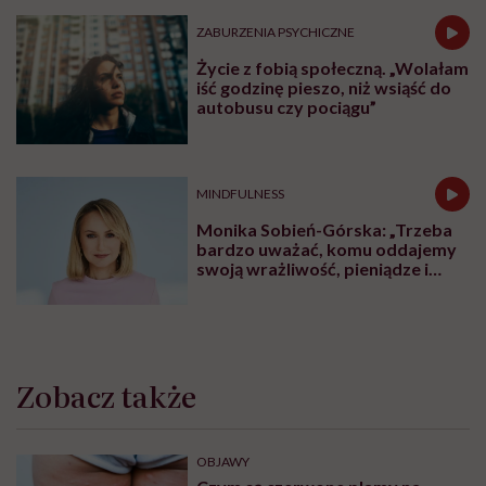
ZABURZENIA PSYCHICZNE
Życie z fobią społeczną. „Wolałam
iść godzinę pieszo, niż wsiąść do
autobusu czy pociągu”
MINDFULNESS
Monika Sobień-Górska: „Trzeba
bardzo uważać, komu oddajemy
swoją wrażliwość, pieniądze i
zaufanie”
Zobacz także
OBJAWY