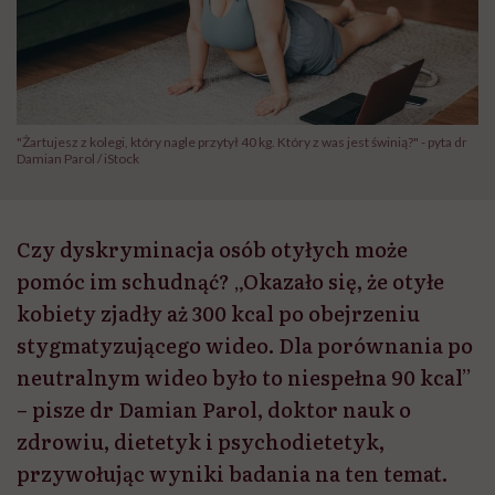
"Żartujesz z kolegi, który nagle przytył 40 kg. Który z was jest świnią?" - pyta dr
Damian Parol / iStock
Czy dyskryminacja osób otyłych może
pomóc im schudnąć? „Okazało się, że otyłe
kobiety zjadły aż 300 kcal po obejrzeniu
stygmatyzującego wideo. Dla porównania po
neutralnym wideo było to niespełna 90 kcal”
– pisze dr Damian Parol, doktor nauk o
zdrowiu, dietetyk i psychodietetyk,
przywołując wyniki badania na ten temat.