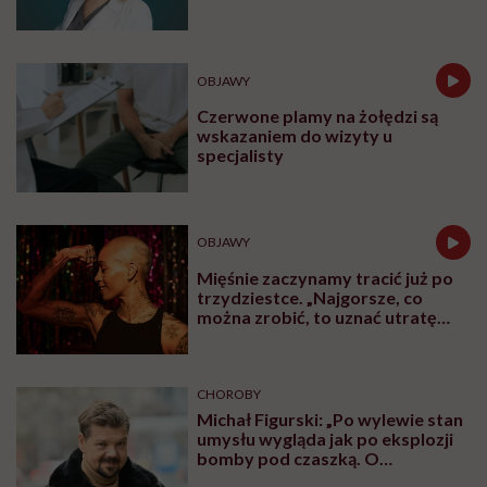
OBJAWY
Czerwone plamy na żołędzi są
wskazaniem do wizyty u
specjalisty
OBJAWY
Mięśnie zaczynamy tracić już po
trzydziestce. „Najgorsze, co
można zrobić, to uznać utratę
sprawności za nieunikniony
element starzenia”
CHOROBY
Michał Figurski: „Po wylewie stan
umysłu wygląda jak po eksplozji
bomby pod czaszką. O
jakiejkolwiek pracy myśli się na