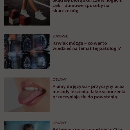
Leki i domowe sposoby na
skurcze nóg
ZDROWIE
Krwiak mózgu – co warto
wiedzieć na temat tej patologii?
OBJAWY
Plamy na języku – przyczyny oraz
metody leczenia. Jakie schorzenia
przyczyniają się do powstania
plam na języku?
OBJAWY
Ból głowy po przebudzeniu. Oto