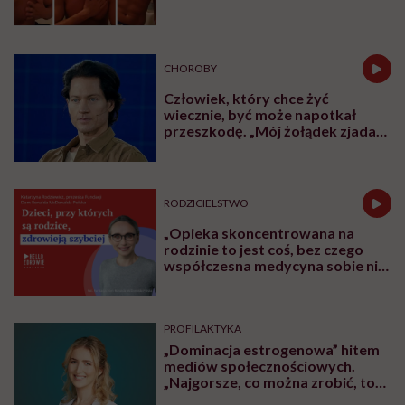
CHOROBY
Człowiek, który chce żyć
wiecznie, być może napotkał
przeszkodę. „Mój żołądek zjada
sam siebie”
RODZICIELSTWO
„Opieka skoncentrowana na
rodzinie to jest coś, bez czego
współczesna medycyna sobie nie
poradzi”
PROFILAKTYKA
„Dominacja estrogenowa” hitem
mediów społecznościowych.
„Najgorsze, co można zrobić, to
leczyć modne hasło”