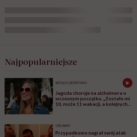
Najpopularniejsze
SPOŁECZEŃSTWO
Jagoda choruje na alzheimera o
wczesnym początku. „Zostało mi
10, może 11 wakacji, a kolejnych
nie będę już świadoma”
OBJAWY
Przypadkowo nagrał swój atak