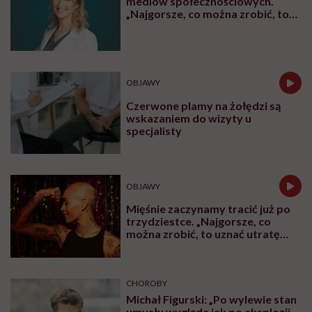
mediów społecznościowych.
„Najgorsze, co można zrobić, to
leczyć modne hasło”
OBJAWY
Czerwone plamy na żołędzi są
wskazaniem do wizyty u
specjalisty
OBJAWY
Mięśnie zaczynamy tracić już po
trzydziestce. „Najgorsze, co
można zrobić, to uznać utratę
sprawności za nieunikniony
element starzenia”
CHOROBY
Michał Figurski: „Po wylewie stan
umysłu wygląda jak po eksplozji