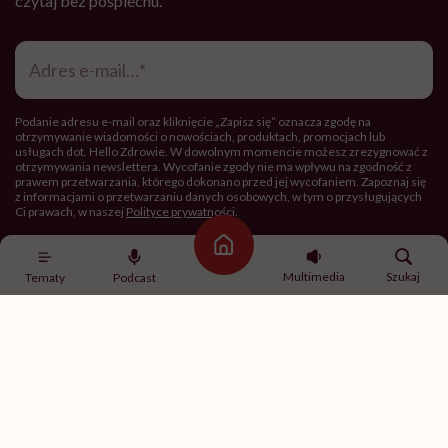
czytaj bez pośpiechu.
Adres
e-
mail
*
Podanie adresu e-mail oraz kliknięcie „Zapisz się” oznacza zgodę na
otrzymywanie wiadomości o nowościach, produktach, promocjach lub
usługach dot. Hello Zdrowie. W dowolnym momencie możesz zrezygnować z
otrzymywania newslettera. Wycofanie zgody nie ma wpływu na zgodność z
prawem przetwarzania, którego dokonano przed jej wycofaniem. Zapoznaj się
z informacjami o przetwarzaniu danych osobowych, w tym o przysługujących
Ci prawach, w naszej
Polityce prywatności
.
Strona główna
Zapisz się
Multimedia
Szukaj
Tematy
Podcast