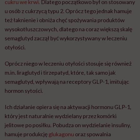
cukru we krwi.
Dlatego początkowo był on stosowany
u osób z cukrzycą typu 2. Oprócz tego jednak hamuje
też łaknienie i obniża chęć spożywania produktów
wysokotłuszczowych, dlatego na coraz większą skalę
semaglutyd zaczął być wykorzystywany w leczeniu
otyłości.
Oprócz niego w leczeniu otyłości stosuje się również
m.in. liraglutyd i tirzepatyd, które, tak samo jak
semaglutyd, wpływają na receptory GLP-1, imitując
hormon sytości.
Ich działanie opiera się na aktywacji hormonu GLP-1,
który jest naturalnie wydzielany przez komórki
jelitowe po posiłku. Pobudza on wydzielanie insuliny,
hamuje produkcję
glukagonu
oraz spowalnia