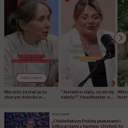
Zobacz więcej
Nie móc zostać przy
"Jestem w ciąży, co mi się
Wkró
chorym dziecku w
należy?". Headhunter o
Inst
szpitalu to tortura.
zmianie pokoleniowej u
atak
"Przeszkadzać w tym
kobiet w ciąży na rynku
wars
może chyba tylko
pracy
eksp
POLECAMY
głupota i brak
„Obkleiłabym Polskę plakatami i
wyobraźni"
billboardami z hasłem: Otyłość to