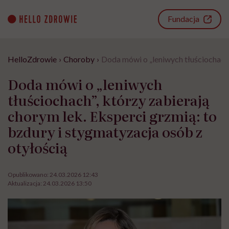
Go
to
Fundacja
content
HelloZdrowie
›
Choroby
›
Doda mówi o „leniwych tłuściochach”
Doda mówi o „leniwych
tłuściochach”, którzy zabierają
chorym lek. Eksperci grzmią: to
bzdury i stygmatyzacja osób z
otyłością
Opublikowano:
24.03.2026 12:43
Aktualizacja:
24.03.2026 13:50