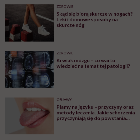
ZDROWIE
Skąd się biorą skurcze w nogach?
Leki i domowe sposoby na
skurcze nóg
ZDROWIE
Krwiak mózgu – co warto
wiedzieć na temat tej patologii?
OBJAWY
Plamy na języku – przyczyny oraz
metody leczenia. Jakie schorzenia
przyczyniają się do powstania
plam na języku?