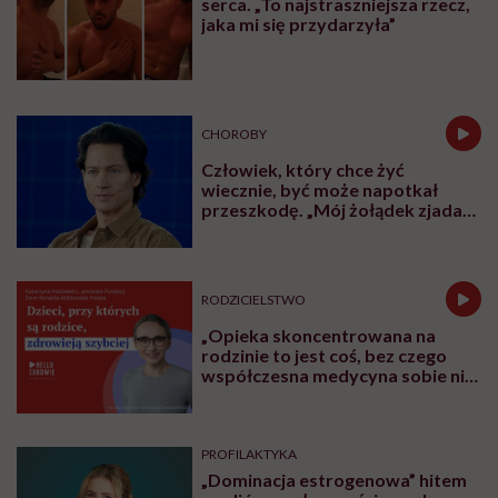
serca. „To najstraszniejsza rzecz,
jaka mi się przydarzyła”
CHOROBY
Człowiek, który chce żyć
wiecznie, być może napotkał
przeszkodę. „Mój żołądek zjada
sam siebie”
RODZICIELSTWO
„Opieka skoncentrowana na
rodzinie to jest coś, bez czego
współczesna medycyna sobie nie
poradzi”
PROFILAKTYKA
„Dominacja estrogenowa” hitem