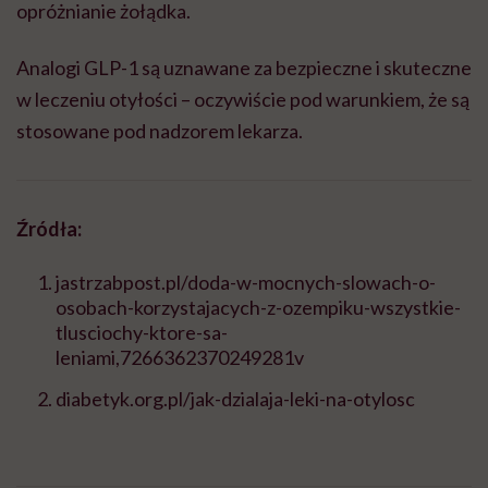
opróżnianie żołądka.
Analogi GLP-1 są uznawane za bezpieczne i skuteczne
w leczeniu otyłości – oczywiście pod warunkiem, że są
stosowane pod nadzorem lekarza.
Źródła:
jastrzabpost.pl/doda-w-mocnych-slowach-o-
osobach-korzystajacych-z-ozempiku-wszystkie-
tlusciochy-ktore-sa-
leniami,7266362370249281v
diabetyk.org.pl/jak-dzialaja-leki-na-otylosc