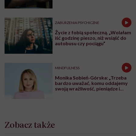
ZABURZENIA PSYCHICZNE
Życie z fobią społeczną. „Wolałam
iść godzinę pieszo, niż wsiąść do
autobusu czy pociągu”
MINDFULNESS
Monika Sobień-Górska: „Trzeba
bardzo uważać, komu oddajemy
swoją wrażliwość, pieniądze i
zaufanie”
Zobacz także