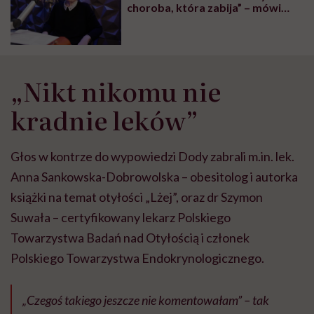
choroba, która zabija” – mówi
Magdalena Gajda, rzeczniczka
praw osób chorych na otyłość
„Nikt nikomu nie
kradnie leków”
Głos w kontrze do wypowiedzi Dody zabrali m.in. lek.
Anna Sankowska-Dobrowolska – obesitolog i autorka
książki na temat otyłości „Lżej”, oraz dr Szymon
Suwała – certyfikowany lekarz Polskiego
Towarzystwa Badań nad Otyłością i członek
Polskiego Towarzystwa Endokrynologicznego.
„Czegoś takiego jeszcze nie komentowałam” – tak