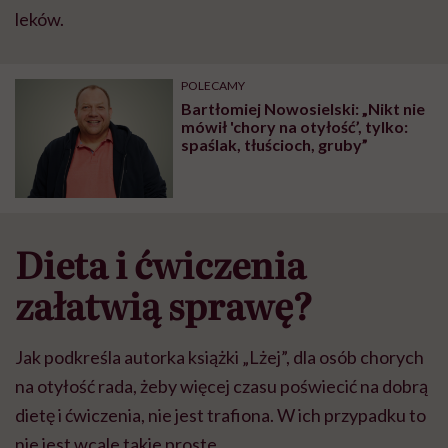
leków.
POLECAMY
Bartłomiej Nowosielski: „Nikt nie
mówił 'chory na otyłość’, tylko:
spaślak, tłuścioch, gruby”
Dieta i ćwiczenia
załatwią sprawę?
Jak podkreśla autorka książki „Lżej”, dla osób chorych
na otyłość rada, żeby więcej czasu poświecić na dobrą
dietę i ćwiczenia, nie jest trafiona. W ich przypadku to
nie jest wcale takie proste.