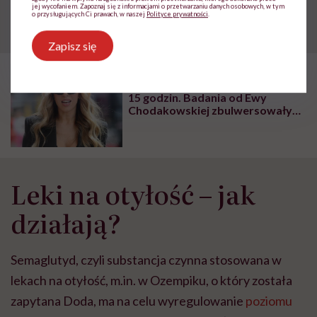
jej wycofaniem. Zapoznaj się z informacjami o przetwarzaniu danych osobowych, w tym
o przysługujących Ci prawach, w naszej
Polityce prywatności
.
Zapisz się
POLECAMY
Afera na całą Polskę w zaledwie
15 godzin. Badania od Ewy
Chodakowskiej zbulwersowały
nie tylko kobiety chorujące na
endometriozę
Leki na otyłość – jak
działają?
Semaglutyd, czyli substancja czynna stosowana w
lekach na otyłość, m.in. w Ozempiku, o który została
zapytana Doda, ma na celu wyregulowanie
poziomu