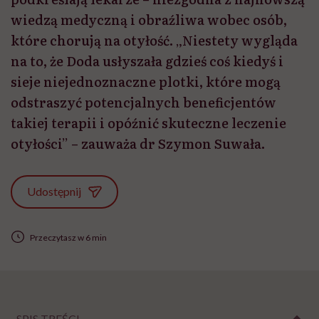
wiedzą medyczną i obraźliwa wobec osób,
które chorują na otyłość. „Niestety wygląda
na to, że Doda usłyszała gdzieś coś kiedyś i
sieje niejednoznaczne plotki, które mogą
odstraszyć potencjalnych beneficjentów
takiej terapii i opóźnić skuteczne leczenie
otyłości” – zauważa dr Szymon Suwała.
Udostępnij
Przeczytasz w 6 min
SPIS TREŚCI