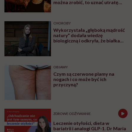
można zrobić, to uznać utratę
sprawności za nieunikniony
element starzenia”
CHOROBY
Wykorzystała „głęboką mądrość
natury” dodała wiedzę
biologiczną i odkryła, że białka
pasożytów mogą nas leczyć.
Rozmowa z Katarzyną Donskow-
Łysoniewską
OBJAWY
Czym są czerwone plamy na
nogach i co może być ich
przyczyną?
ZDROWE ODŻYWIANIE
Leczenie otyłości, dieta w
bariatrii i analogi GLP-1. Dr Maria