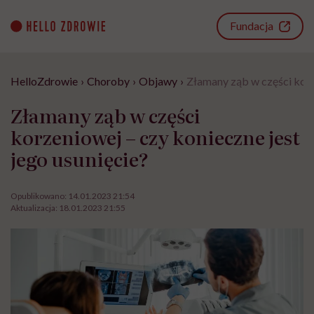
Go
to
Fundacja
content
HelloZdrowie
›
Choroby
›
Objawy
›
Złamany ząb w części korze
Złamany ząb w części
korzeniowej – czy konieczne jest
jego usunięcie?
Opublikowano:
14.01.2023 21:54
Aktualizacja:
18.01.2023 21:55