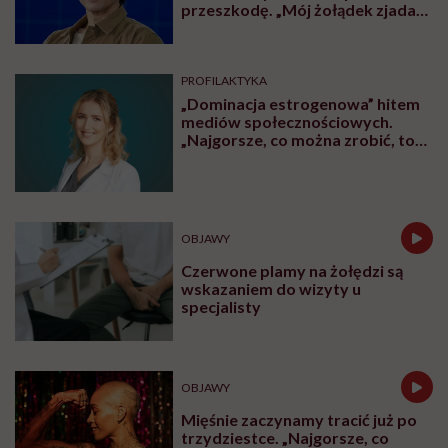
przeszkodę. „Mój żołądek zjada
sam siebie”
PROFILAKTYKA
„Dominacja estrogenowa” hitem
mediów społecznościowych.
„Najgorsze, co można zrobić, to
leczyć modne hasło”
OBJAWY
Czerwone plamy na żołędzi są
wskazaniem do wizyty u
specjalisty
OBJAWY
Mięśnie zaczynamy tracić już po
trzydziestce. „Najgorsze, co