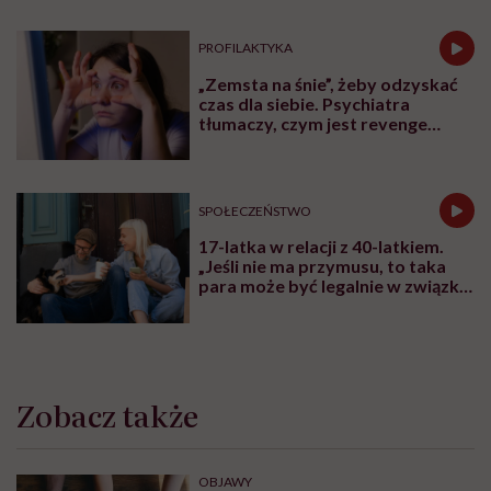
PROFILAKTYKA
„Zemsta na śnie”, żeby odzyskać
czas dla siebie. Psychiatra
tłumaczy, czym jest revenge
bedtime procrastination
SPOŁECZEŃSTWO
17-latka w relacji z 40-latkiem.
„Jeśli nie ma przymusu, to taka
para może być legalnie w związku.
I mówiąc brutalnie: nic nikomu do
tego”
Zobacz także
OBJAWY