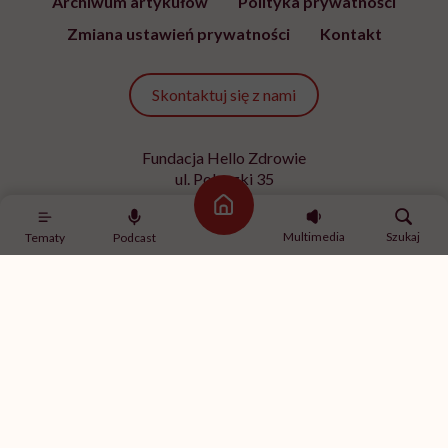
Archiwum artykułów
Polityka prywatności
Zmiana ustawień prywatności
Kontakt
Skontaktuj się z nami
Fundacja Hello Zdrowie
ul. Poleczki 35
02-822 Warszawa
Strona główna
NIP 9512613236
Multimedia
Szukaj
Tematy
Podcast
Kontakt z redakcją
redakcja@hellozdrowie.pl
Dołącz do naszej społeczności
Właścicielem serwisu
HelloZdrowie
jest Fundacja należąca