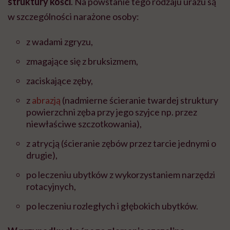
struktury kości
. Na powstanie tego rodzaju urazu są
w szczególności narażone osoby:
z wadami zgryzu,
zmagające się z bruksizmem,
zaciskające zęby,
z
abrazją
(nadmierne ścieranie twardej struktury
powierzchni zęba przy jego szyjce np. przez
niewłaściwe szczotkowania),
z atrycją (ścieranie zębów przez tarcie jednymi o
drugie),
po leczeniu ubytków z wykorzystaniem narzędzi
rotacyjnych,
po leczeniu rozległych i głębokich ubytków.