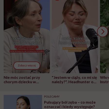
Zobacz więcej
Nie móc zostać przy
"Jestem w ciąży, co mi się
Wkró
chorym dziecku w
należy?". Headhunter o
Inst
szpitalu to tortura.
zmianie pokoleniowej u
atak
"Przeszkadzać w tym
kobiet w ciąży na rynku
wars
może chyba tylko
pracy
eksp
POLECAMY
głupota i brak
Pulsujący ból zęba – co może
wyobraźni"
oznaczać i kiedy występuje?