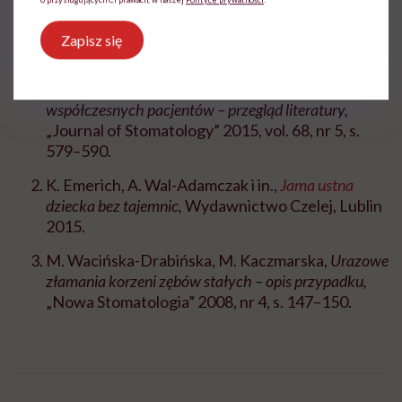
Źródła:
Zapisz się
M. Jurczykowska, C. Muñoz-Sandoval,
Zespół
pękniętego zęba jako znaczący problem
współczesnych pacjentów – przegląd literatury,
„Journal of Stomatology” 2015, vol. 68, nr 5, s.
579–590.
K. Emerich, A. Wal-Adamczak i in.,
Jama ustna
dziecka bez tajemnic,
Wydawnictwo Czelej, Lublin
2015.
M. Wacińska-Drabińska, M. Kaczmarska,
Urazowe
złamania korzeni zębów stałych – opis przypadku,
„Nowa Stomatologia” 2008, nr 4, s. 147–150.