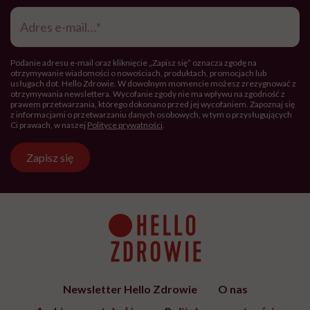
Adres
e-
mail
*
Podanie adresu e-mail oraz kliknięcie „Zapisz się” oznacza zgodę na
otrzymywanie wiadomości o nowościach, produktach, promocjach lub
usługach dot. Hello Zdrowie. W dowolnym momencie możesz zrezygnować z
otrzymywania newslettera. Wycofanie zgody nie ma wpływu na zgodność z
prawem przetwarzania, którego dokonano przed jej wycofaniem. Zapoznaj się
z informacjami o przetwarzaniu danych osobowych, w tym o przysługujących
Ci prawach, w naszej
Polityce prywatności
.
Zapisz się
Newsletter Hello Zdrowie
O nas