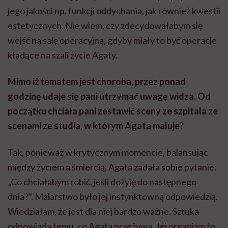
jego jakości np. funkcji oddychania, jak również kwestii
estetycznych. Nie wiem, czy zdecydowałabym się
wejść na salę operacyjną, gdyby miały to być operacje
kładące na szali życie Agaty.
Mimo iż tematem jest choroba, przez ponad
godzinę udaje się pani utrzymać uwagę widza. Od
początku chciała pani zestawić sceny ze szpitala ze
scenami ze studia, w którym Agata maluje?
Tak, ponieważ w krytycznym momencie, balansując
między życiem a śmiercią, Agata zadała sobie pytanie:
„Co chciałabym robić, jeśli dożyję do następnego
dnia?”. Malarstwo było jej instynktowną odpowiedzią.
Wiedziałam, że jest dla niej bardzo ważne. Sztuka
odpowiada temu, co Agata przeżywa. Jej organizm to