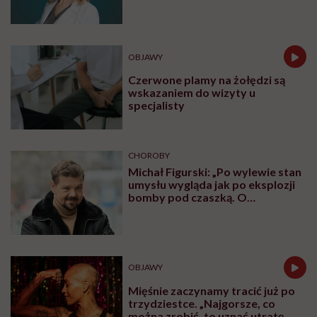
OBJAWY
Czerwone plamy na żołędzi są
wskazaniem do wizyty u
specjalisty
CHOROBY
Michał Figurski: „Po wylewie stan
umysłu wygląda jak po eksplozji
bomby pod czaszką. O
jakiejkolwiek pracy myśli się na
samym końcu”
OBJAWY
Mięśnie zaczynamy tracić już po
trzydziestce. „Najgorsze, co
można zrobić, to uznać utratę