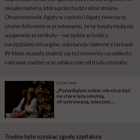
niejako materia, która przechodzi różne zmiany.
Obserwowanie Agaty w szpitalu i Agaty tworzącej
utwierdziło mnie w przekonaniu, że te światy będą się
wzajemnie przenikały – narzędzia artystki z
narzędziami chirurgów, substancje cielesne z farbami.
W filmie musiały znaleźć się też momenty na oddech i
nabranie nadziei oraz odskocznię od trudu choroby.
POLECAMY
„Pomyślałam sobie: nie chcę być
na stare lata smutną,
sfrustrowaną, wiecznie
narzekającą osobą”. Joanna
Sidorowicz o życiu z zespołem
Klippla-Feila
Trudno było uzyskać zgodę szpitali na