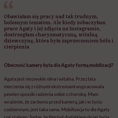
Obawiałam się pracy nad tak trudnym,
bolesnym tematem. Ale kiedy zobaczyłam
prace Agaty i jej zdjęcia na Instagramie,
dostrzegłam charyzmatyczną, witalną
dziewczynę, która była zaprzeczeniem bólu i
cierpienia
Obecność kamery była dla Agaty formą mobilizacji?
Agata jest niezwykle silna i witalna. Przez lata
mierzenia się z różnymi ekstremami wypracowała
pewien sposób radzenia sobie z chorobą. Mam
wrażenie, że zarówno przed kamerą, jak i w życiu
codziennym, jest taka sama. Mobilizacja to dla Agaty
coś stałego. Sądzę, że film był dodatkiem do jej życia,