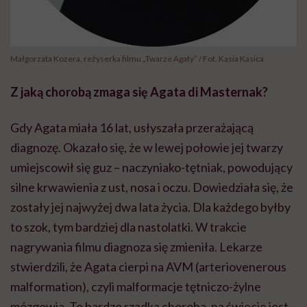
Małgorzata Kozera, reżyserka filmu „Twarze Agaty” / Fot. Kasia Kasica
Z jaką chorobą zmaga się Agata di Masternak?
Gdy Agata miała 16 lat, usłyszała przerażającą
diagnozę. Okazało się, że w lewej połowie jej twarzy
umiejscowił się guz – naczyniako-tętniak, powodujący
silne krwawienia z ust, nosa i oczu. Dowiedziała się, że
zostały jej najwyżej dwa lata życia. Dla każdego byłby
to szok, tym bardziej dla nastolatki. W trakcie
nagrywania filmu diagnoza się zmieniła. Lekarze
stwierdzili, że Agata cierpi na AVM (arteriovenerous
malformation), czyli malformacje tętniczo-żylne
mózgowia. To bardzo rzadka choroba, na świecie jest