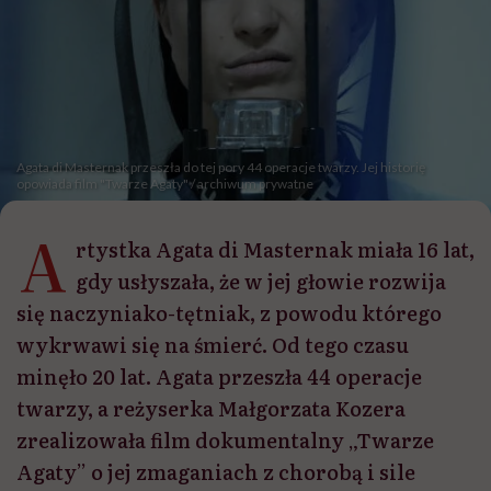
Agata di Masternak przeszła do tej pory 44 operacje twarzy. Jej historię
opowiada film "Twarze Agaty" / archiwum prywatne
A
rtystka Agata di Masternak miała 16 lat,
gdy usłyszała, że w jej głowie rozwija
się naczyniako-tętniak, z powodu którego
wykrwawi się na śmierć. Od tego czasu
minęło 20 lat. Agata przeszła 44 operacje
twarzy, a reżyserka Małgorzata Kozera
zrealizowała film dokumentalny „Twarze
Agaty” o jej zmaganiach z chorobą i sile