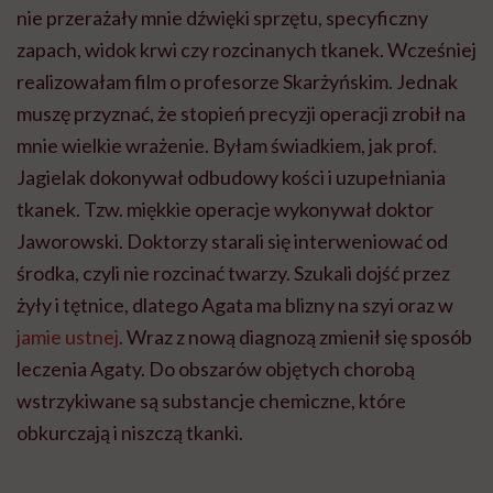
nie przerażały mnie dźwięki sprzętu, specyficzny
zapach, widok krwi czy rozcinanych tkanek. Wcześniej
realizowałam film o profesorze Skarżyńskim. Jednak
muszę przyznać, że stopień precyzji operacji zrobił na
mnie wielkie wrażenie. Byłam świadkiem, jak prof.
Jagielak dokonywał odbudowy kości i uzupełniania
tkanek. Tzw. miękkie operacje wykonywał doktor
Jaworowski. Doktorzy starali się interweniować od
środka, czyli nie rozcinać twarzy. Szukali dojść przez
żyły i tętnice, dlatego Agata ma blizny na szyi oraz w
jamie ustnej
. Wraz z nową diagnozą zmienił się sposób
leczenia Agaty. Do obszarów objętych chorobą
wstrzykiwane są substancje chemiczne, które
obkurczają i niszczą tkanki.