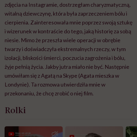
zdjęcia na Instagramie, dostrzegłam charyzmatyczną,
witalną dziewczynę, która była zaprzeczeniem bólu i
cierpienia. Zainteresowała mnie poprzez swoją sztukę
i wizerunek w kontraście do tego, jaką historię za sobą
niesie. Mimo że przeszła wiele operacji w obrębie
twarzy i doświadczyła ekstremalnych rzeczy, w tym
izolacji, bliskości śmierci, poczucia zagrożenia i bólu,
żyje pełnią życia. Jakby jutra miało nie być. Następnie
umówiłam się z Agatą na Skype (Agata mieszka w
Londynie). Ta rozmowa utwierdziła mnie w
przekonaniu, że chcę zrobić o niej film.
Rolki