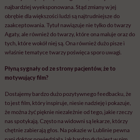
najbardziej wyeksponowana. Stąd zmiany w jej
obrębie dla większości ludzi są najtrudniejsze do
zaakceptowania. Tytuł nawiązuje nie tylko do twarzy
Agaty, ale również do twarzy, które ona maluje oraz do
tych, które wokół niej są. Ona również dużo pisze i
właśnie tematyce twarzy poświęca sporo uwagi.
Płyną sygnały od ze strony pacjentów, że to
motywujący film?
Dostajemy bardzo dużo pozytywnego feedbacku, że
to jest film, który inspiruje, niesie nadzieję i pokazuje,
że można żyć pięknie niezależnie od tego, jakie rzeczy
nas spotykają. Często na widowni są lekarze, którzy
chętnie zabierają głos. Na pokazie w Lublinie pewna
pani doktor powiedziała, jak bardzo dużo jest w nim