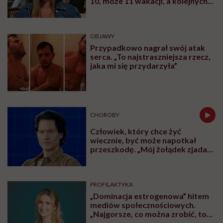
10, może 11 wakacji, a kolejnych
nie będę już świadoma”
OBJAWY
Przypadkowo nagrał swój atak
serca. „To najstraszniejsza rzecz,
jaka mi się przydarzyła”
CHOROBY
Człowiek, który chce żyć
wiecznie, być może napotkał
przeszkodę. „Mój żołądek zjada
sam siebie”
PROFILAKTYKA
„Dominacja estrogenowa” hitem
mediów społecznościowych.
„Najgorsze, co można zrobić, to
leczyć modne hasło”