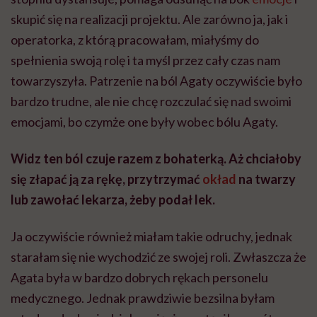
skupić się na realizacji projektu. Ale zarówno ja, jak i
operatorka, z którą pracowałam, miałyśmy do
spełnienia swoją rolę i ta myśl przez cały czas nam
towarzyszyła. Patrzenie na ból Agaty oczywiście było
bardzo trudne, ale nie chcę rozczulać się nad swoimi
emocjami, bo czymże one były wobec bólu Agaty.
Widz ten ból czuje razem z bohaterką. Aż chciałoby
się złapać ją za rękę, przytrzymać
okład
na twarzy
lub zawołać lekarza, żeby podał lek.
Ja oczywiście również miałam takie odruchy, jednak
starałam się nie wychodzić ze swojej roli. Zwłaszcza że
Agata była w bardzo dobrych rękach personelu
medycznego. Jednak prawdziwie bezsilna byłam