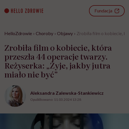
Go
to
Fundacja
content
HelloZdrowie
›
Choroby
›
Objawy
›
Zrobiła film o kobiecie, kt
Zrobiła film o kobiecie, która
przeszła 44 operacje twarzy.
Reżyserka: „Żyje, jakby jutra
miało nie być”
Aleksandra Zalewska-Stankiewicz
Opublikowano:
11.03.2024 13:28