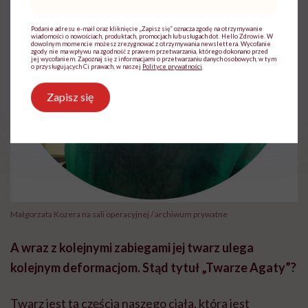
mail
*
Podanie adresu e-mail oraz kliknięcie „Zapisz się” oznacza zgodę na otrzymywanie
wiadomości o nowościach, produktach, promocjach lub usługach dot. Hello Zdrowie. W
dowolnym momencie możesz zrezygnować z otrzymywania newslettera. Wycofanie
zgody nie ma wpływu na zgodność z prawem przetwarzania, którego dokonano przed
jej wycofaniem. Zapoznaj się z informacjami o przetwarzaniu danych osobowych, w tym
o przysługujących Ci prawach, w naszej
Polityce prywatności
.
Zapisz się
Małgorzata Kozera na sali operacyjnej / archiwum prywatne
A wraz z kolejnymi zabiegami jej twarz ulega
kolejnym deformacjom. Stąd tytuł „Twarze Agaty”?
Twarz jest tą częścią naszego ciała, która jest