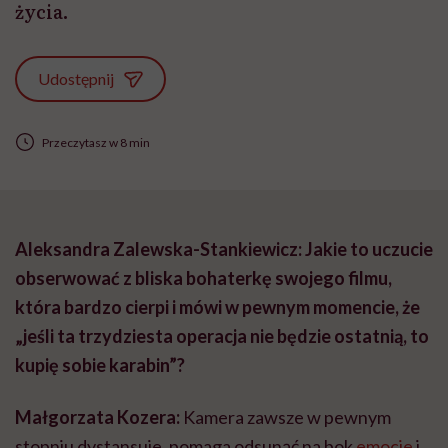
życia.
Udostępnij
Przeczytasz w 8 min
Aleksandra Zalewska-Stankiewicz: Jakie to uczucie
obserwować z bliska bohaterkę swojego filmu,
która bardzo cierpi i mówi w pewnym momencie, że
„jeśli ta trzydziesta operacja nie będzie ostatnią, to
kupię sobie karabin”?
Małgorzata Kozera:
Kamera zawsze w pewnym
stopniu dystansuje, pomaga odsunąć na bok
emocje
i