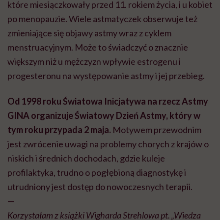
które miesiączkowały przed 11. rokiem życia, i u kobiet
po menopauzie. Wiele astmatyczek obserwuje też
zmieniające się objawy astmy wraz z cyklem
menstruacyjnym. Może to świadczyć o znacznie
większym niż u mężczyzn wpływie estrogenu i
progesteronu na występowanie astmy i jej przebieg.
Od 1998 roku Światowa Inicjatywa na rzecz Astmy
GINA organizuje Światowy Dzień Astmy, który w
tym roku przypada 2 maja.
Motywem przewodnim
jest zwrócenie uwagi na problemy chorych z krajów o
niskich i średnich dochodach, gdzie kuleje
profilaktyka, trudno o pogłębioną diagnostykę i
utrudniony jest dostęp do nowoczesnych terapii.
—
Korzystałam z książki
Wigharda
Strehlowa
pt. „Wiedza