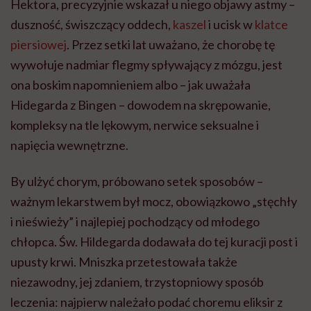
Hektora, precyzyjnie wskazał u niego objawy astmy –
duszność, świszczący oddech,
kaszel
i ucisk w
klatce
piersiowej
. Przez setki lat uważano, że chorobę tę
wywołuje nadmiar flegmy spływający z mózgu, jest
ona boskim napomnieniem albo – jak uważała
Hidegarda
z
Bingen
– dowodem na skrępowanie,
kompleksy na tle lękowym, nerwice seksualne i
napięcia wewnętrzne.
By ulżyć chorym, próbowano
setek sposobów –
ważnym lekarstwem był mocz, obowiązkowo „stęchły
i nieświeży” i najlepiej pochodzący od młodego
chłopca. Św. Hildegarda dodawała do tej kuracji post i
upusty krwi. Mniszka przetestowała także
niezawodny, jej zdaniem, trzystopniowy sposób
leczenia: najpierw należało podać choremu eliksir z