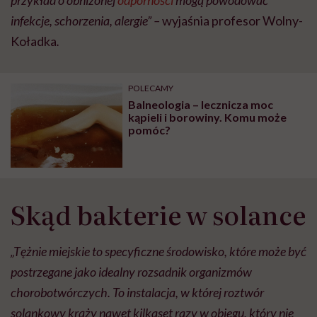
przykład o obniżonej
odporności
mogą powodować
infekcje, schorzenia, alergie” –
wyjaśnia profesor Wolny-
Koładka
.
POLECAMY
Balneologia – lecznicza moc
kąpieli i borowiny. Komu może
pomóc?
Skąd bakterie w solance
„Tężnie miejskie to specyficzne środowisko, które może być
postrzegane jako idealny rozsadnik organizmów
chorobotwórczych. To instalacja, w której roztwór
solankowy krąży nawet kilkaset razy w obiegu, który nie