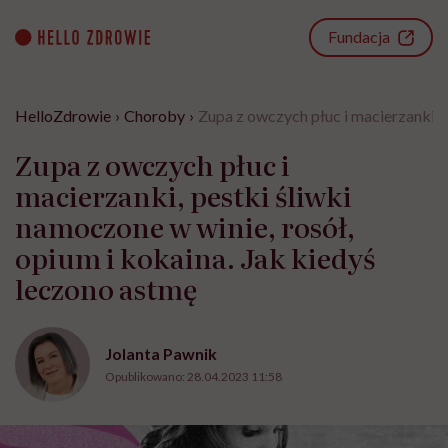
Go
to
Fundacja
content
HelloZdrowie
›
Choroby
›
Zupa z owczych płuc i macierzanki, p
Zupa z owczych płuc i
macierzanki, pestki śliwki
namoczone w winie, rosół,
opium i kokaina. Jak kiedyś
leczono astmę
Jolanta Pawnik
Opublikowano:
28.04.2023 11:58