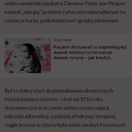
wieku wiedeński pediatra Clemens Peter von
Pirquet
nazwał „alergią” problem z płucami nadwrażliwymi na
roztocza kurzu, pyłki kwiatowe i grzyby pleśniowe.
POLECAMY
Pacjent dostawał co najmniej pięć
dawek whisky i czternaście
dawek rycyny – jak kiedyś
leczono grypę
Był to dobry start do poszukiwania skutecznych
metod pomocy chorym – choć od 1910 roku
stosowano już w leczeniu astmy rozszerzającą
oskrzela adrenalinę, a później efedrynę i atropinę,
ciągle jeszcze w użyciu było wiele niezbyt fortunnych