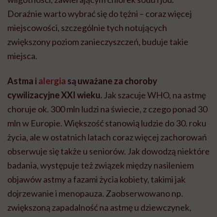
Doraźnie warto wybrać się do tężni – coraz więcej
miejscowości, szczególnie tych notujących
zwiększony poziom zanieczyszczeń, buduje takie
miejsca.
Astma i
alergia
są uważane za choroby
cywilizacyjne XXI wieku.
Jak
szacuje WHO, na astmę
choruje ok.
300 mln ludzi na świecie, z czego ponad 30
mln w Europie. Większość stanowią ludzie do 30. roku
życia, ale w ostatnich latach coraz więcej zachorowań
obserwuje się także u seniorów. Jak dowodzą niektóre
badania, występuje też związek między nasileniem
objawów astmy a fazami życia kobiety, takimi jak
dojrzewanie i menopauza. Zaobserwowano np.
zwiększoną zapadalność na astmę u dziewczynek,