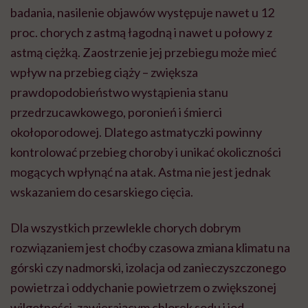
badania, nasilenie objawów występuje nawet u 12
proc. chorych z astmą łagodną i nawet u połowy z
astmą ciężką. Zaostrzenie jej przebiegu może mieć
wpływ na przebieg ciąży – zwiększa
prawdopodobieństwo wystąpienia stanu
przedrzucawkowego
, poronień i śmierci
okołoporodowej. Dlatego astmatyczki powinny
kontrolować przebieg choroby i unikać okoliczności
mogących wpłynąć na atak. Astma nie jest jednak
wskazaniem do cesarskiego cięcia.
Dla wszystkich przewlekle chorych dobrym
rozwiązaniem jest choćby czasowa zmiana klimatu na
górski czy nadmorski, izolacja od zanieczyszczonego
powietrza i oddychanie powietrzem o zwiększonej
wilgotności, zawierającym chlorek sodu i jod.