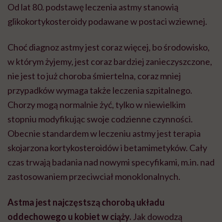
Od lat 80. podstawę leczenia astmy stanowią
glikokortykosteroidy
podawane w postaci wziewnej.
Choć diagnoz astmy jest coraz więcej, bo środowisko,
w którym żyjemy, jest coraz bardziej zanieczyszczone,
nie jest to już choroba śmiertelna, coraz mniej
przypadków wymaga także leczenia szpitalnego.
Chorzy mogą normalnie żyć, tylko w niewielkim
stopniu modyfikując swoje codzienne czynności.
Obecnie standardem w leczeniu astmy jest terapia
skojarzona kortykosteroidów i
betamimetyków
. Cały
czas trwają badania nad nowymi specyfikami, m.in. nad
zastosowaniem przeciwciał monoklonalnych.
Astma jest najczęstszą chorobą układu
oddechowego u kobiet w ciąży.
Jak dowodzą