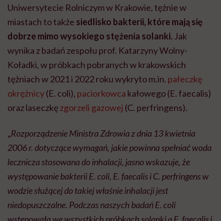
Uniwersytecie Rolniczym w Krakowie, tężnie w
miastach to także
siedlisko bakterii, które mają się
dobrze mimo wysokiego stężenia solanki.
Jak
wynika z badań zespołu prof. Katarzyny Wolny-
Koładki, w próbkach pobranych w krakowskich
tężniach w 2021 i 2022 roku wykryto m.in.
pałeczkę
okrężnicy
(E. coli),
paciorkowca
kałowego (E. faecalis)
oraz laseczkę
zgorzeli gazowej
(C. perfringens).
„
Rozporządzenie Ministra Zdrowia z dnia 13 kwietnia
2006 r. dotyczące wymagań, jakie powinna spełniać woda
lecznicza stosowana do inhalacji, jasno wskazuje, że
występowanie bakterii E. coli, E. faecalis i C. perfringens w
wodzie służącej do takiej właśnie inhalacji jest
niedopuszczalne. Podczas naszych badań E. coli
wstępowała we wszystkich próbkach solanki a E. faecalis i