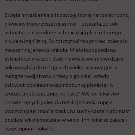
Święta mniszka miała też swoją teorię na temat ropnej
plwociny towarzyszącej astmie – uważała, że soki
astmatyczne w oskrzelach zarażają płuca chorego
brudem i zgnilizną. By zatrzymać ten proces, zalecała
mieszaninę jałowca i miodu. Miała też sposób na
astmatyczny kaszel: „Gdy niewłaściwe i śmierdzące
soki wysyłają do mózgu człowieka krwawy guz, a
mózg ze swój strony przesyła go dalej, wtedy
człowiek powinien wziąć miodunkę plamistą i w
wodzie ugotować z niej herbatę”. Wśród lekarstw
odzwierzęcych polecała też do jedzenia zupę z
owczych płuc i macierzanki, na suchy kaszel natomiast
pestki śliwki namoczone w winie. Inni lekarze zalecali
rosół, opium i kokainę.