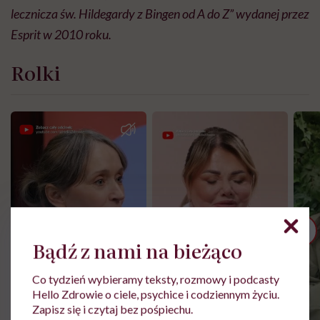
lecznicza św. Hildegardy z
Bingen
od A do Z” wydanej przez
Esprit w 2010 roku.
Rolki
Bądź z nami na bieżąco
Co tydzień wybieramy teksty, rozmowy i podcasty
Hello Zdrowie o ciele, psychice i codziennym życiu.
Zapisz się i czytaj bez pośpiechu.