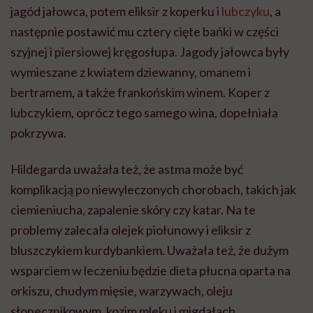
jagód jałowca, potem eliksir z koperku i
lubczyku
, a
następnie postawić mu cztery cięte bańki w części
szyjnej i piersiowej kręgosłupa. Jagody jałowca były
wymieszane z kwiatem dziewanny, omanem i
bertramem, a także frankońskim winem. Koper z
lubczykiem, oprócz tego samego wina, dopełniała
pokrzywa.
Hildegarda uważała też, że astma może być
komplikacją po niewyleczonych chorobach, takich jak
ciemieniucha, zapalenie skóry czy katar. Na te
problemy zalecała olejek piołunowy i eliksir z
bluszczykiem kurdybankiem. Uważała też, że dużym
wsparciem w leczeniu będzie dieta płucna oparta na
orkiszu, chudym mięsie, warzywach, oleju
słonecznikowym, kozim mleku i migdałach.