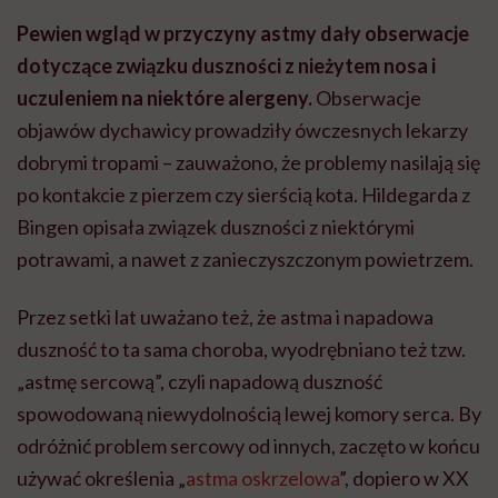
Pewien wgląd w przyczyny astmy dały obserwacje
dotyczące związku duszności z nieżytem nosa i
uczuleniem na niektóre alergeny.
Obserwacje
objawów dychawicy prowadziły ówczesnych lekarzy
dobrymi tropami – zauważono, że problemy nasilają się
po kontakcie z pierzem czy sierścią kota. Hildegarda z
Bingen
opisała związek duszności z niektórymi
potrawami, a nawet z zanieczyszczonym powietrzem.
Przez setki lat uważano też, że astma i napadowa
duszność to ta sama choroba, wyodrębniano też tzw.
„astmę sercową”
, czyli napadową duszność
spowodowaną niewydolnością lewej komory serca. By
odróżnić problem sercowy od innych, zaczęto w końcu
używać określenia „
astma oskrzelowa
”, dopiero w XX