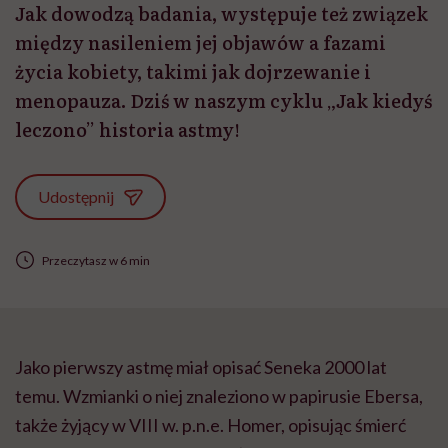
Jak dowodzą badania, występuje też związek
między nasileniem jej objawów a fazami
życia kobiety, takimi jak dojrzewanie i
menopauza. Dziś w naszym cyklu „Jak kiedyś
leczono” historia astmy!
Udostępnij
Przeczytasz w 6 min
Jako pierwszy astmę miał opisać Seneka 2000 lat
temu. Wzmianki o niej znaleziono w papirusie
Ebersa
,
także żyjący w VIII w. p.n.e. Homer, opisując śmierć