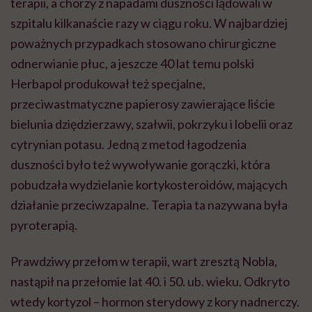
terapii, a chorzy z napadami duszności lądowali w
szpitalu kilkanaście razy w ciągu roku. W najbardziej
poważnych przypadkach stosowano chirurgiczne
odnerwianie
płuc, a jeszcze 40 lat temu polski
Herbapol produkował też specjalne,
przeciwastmatyczne papierosy zawierające liście
bielunia dziędzierzawy, szałwii, pokrzyku i lobelii oraz
cytrynian potasu. Jedną z metod łagodzenia
duszności było też wywoływanie gorączki, która
pobudzała wydzielanie kortykosteroidów, mających
działanie przeciwzapalne. Terapia ta nazywana była
pyroterapią
.
Prawdziwy przełom w terapii, wart zresztą Nobla,
nastąpił na przełomie lat 40. i 50. ub. wieku. Odkryto
wtedy kortyzol – hormon sterydowy z kory nadnerczy.