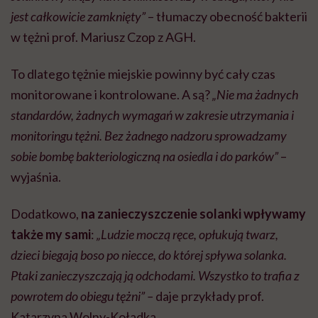
jest całkowicie zamknięty”
– tłumaczy obecność bakterii
w tężni prof. Mariusz Czop z AGH.
To dlatego tężnie miejskie powinny być cały czas
monitorowane i kontrolowane. A są?
„Nie ma żadnych
standardów, żadnych wymagań w zakresie utrzymania i
monitoringu tężni. Bez żadnego nadzoru sprowadzamy
sobie bombę bakteriologiczną na osiedla i do parków”
–
wyjaśnia.
Dodatkowo,
na zanieczyszczenie solanki wpływamy
także my sami
:
„Ludzie moczą ręce, opłukują twarz,
dzieci biegają boso po niecce, do której spływa solanka.
Ptaki zanieczyszczają ją odchodami. Wszystko to trafia z
powrotem do obiegu tężni” –
daje przykłady prof.
Katarzyna Wolny-Koładka.