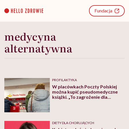
Go
to
Fundacja
content
medycyna
alternatywna
PROFILAKTYKA
W placówkach Poczty Polskiej
można kupić pseudomedyczne
książki. „To zagrożenie dla
zdrowia i życia pacjentów” –
ostrzegają lekarze
DIETY DLA CHORUJĄCYCH