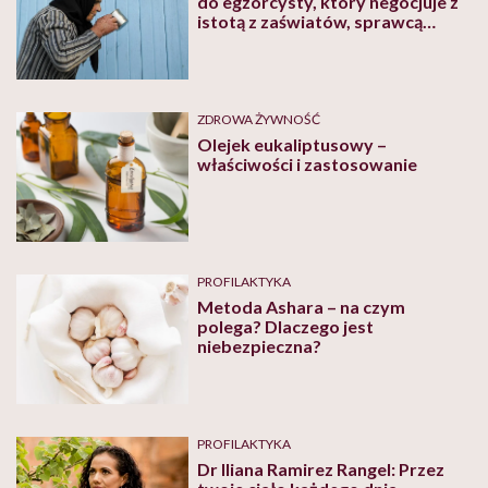
do egzorcysty, który negocjuje z
istotą z zaświatów, sprawcą
dolegliwości”. O świecie ludowych
uzdrowicielek z Podlasia
opowiada Małgorzata Anna
Charyton
ZDROWA ŻYWNOŚĆ
Olejek eukaliptusowy –
właściwości i zastosowanie
PROFILAKTYKA
Metoda Ashara – na czym
polega? Dlaczego jest
niebezpieczna?
PROFILAKTYKA
Dr Iliana Ramirez Rangel: Przez