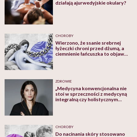
działają ajurwedyjskie okulary?
CHOROBY
Wierzono, że ssanie srebrnej
łyżeczki chroni przed dżumą, a
ciemnienie łańcuszka to objaw
chorej wątroby. Jak kiedyś
leczono srebrem
ZDROWIE
„Medycyna konwencjonalna nie
stoi w sprzeczności z medycyną
integralną czy holistycznym
podejściem do zdrowia.
Przeciwnie, jest jej częścią” –
mówi Orina Krajewska
CHOROBY
Do nacinania skóry stosowano