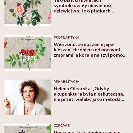
symbolizowały niewinność i
dziewictwo, te o płatkach
różowych i czerwonych łączono z
miłością i uczuciami
PROFILAKTYKA
Wierzono, że noszenie jej w
kieszeni chroni przed nocnymi
zmorami, a korale na szyi pomogą
znaleźć miłość
REHABILITACJA
Helena Olearska: „Gdyby
akupunktura była nieskuteczna,
nie przetrwałaby jako metoda
leczenia. Trudno oszukiwać ludzi
przez trzy tysiące lat”
ZDROWIE
Uważano, że jest mieszkaniem