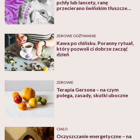
pchły lub lancety, ranę
przecierano świńskim tłuszczem
lub tlenkiem ołowiu – jak kiedyś
leczono bańkami
ZDROWE ODŻYWIANIE
Kawa po chińsku. Poranny rytuał,
który pozwoli ci dobrze zacząć
dzień
ZDROWIE
Terapia Gersona – na czym
polega, zasady, skutki uboczne
CIAŁO
Oczyszczanie energetyczne – na