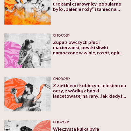
urokami czarownicy, popularne
było „palenie róży” i taniec na
żarze. Jak kiedyś leczono ogniem
CHOROBY
Zupa z owczych płuc i
macierzanki, pestki śliwki
namoczone w winie, rosół, opium
i kokaina. Jak kiedyś leczono
astmę
CHOROBY
Z żółtkiem i kobiecym mlekiem na
oczy, z wódką z babki
lancetowatej na rany. Jak kiedyś
leczono ołowiem
CHOROBY
Wieczysta kulka była