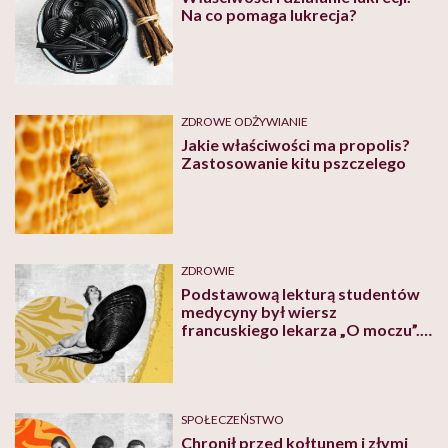
Na co pomaga lukrecja?
ZDROWE ODŻYWIANIE
Jakie właściwości ma propolis?
Zastosowanie kitu pszczelego
ZDROWIE
Podstawową lekturą studentów
medycyny był wiersz
francuskiego lekarza „O moczu”.
Jak kiedyś leczono: urynoterapia
SPOŁECZEŃSTWO
Chronił przed kołtunem i złymi