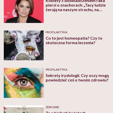
Kobiety z doświadczeniem raka
piersi o znachorach: „Tacy ludzie
żerują na naszym strachu, na
naszych nadziejach”
PROFILAKTYKA
Co to jest homeopatia? Czy to
skuteczna forma leczenia?
PROFILAKTYKA
Sekrety irydologii. Czy oczy mogą
powiedzieć coś o twoim zdrowiu?
ZDROWIE
Te o białych kwiatach