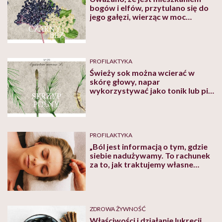
bogów i elfów, przytulano się do
jego gałęzi, wierząc w moc
zabierania chorób
PROFILAKTYKA
Świeży sok można wcierać w
skórę głowy, napar
wykorzystywać jako tonik lub pić
jak herbatę
PROFILAKTYKA
„Ból jest informacją o tym, gdzie
siebie nadużywamy. To rachunek
za to, jak traktujemy własne
ciało”. O migrenach i bólach głowy
z punktu widzenia Tradycyjnej
Medycyny Chińskiej mówi Anna
Czarzasta
ZDROWA ŻYWNOŚĆ
Właściwości i działanie lukrecji.