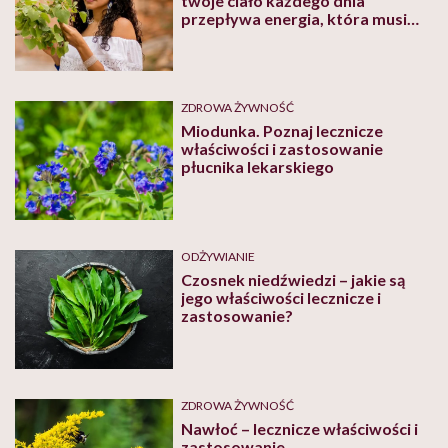
twoje ciało każdego dnia
przepływa energia, która musi
znaleźć zdrowe ujście. Jeśli się
zatrzymuje, kumuluje – może
prowadzić do choroby
ZDROWA ŻYWNOŚĆ
Miodunka. Poznaj lecznicze
właściwości i zastosowanie
płucnika lekarskiego
ODŻYWIANIE
Czosnek niedźwiedzi – jakie są
jego właściwości lecznicze i
zastosowanie?
ZDROWA ŻYWNOŚĆ
Nawłoć – lecznicze właściwości i
zastosowanie