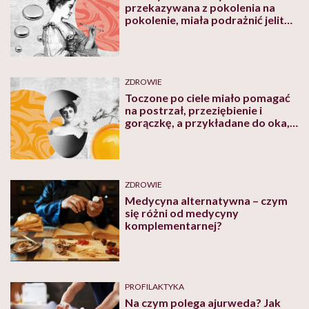
przekazywana z pokolenia na
pokolenie, miała podrażnić jelita i
pomóc w zaparciach. Jak kiedyś
leczono rtęcią
ZDROWIE
Toczone po ciele miało pomagać
na postrzał, przeziębienie i
gorączkę, a przykładane do oka,
usuwać jęczmień. Jak kiedyś
leczono jajkami
ZDROWIE
Medycyna alternatywna – czym
się różni od medycyny
komplementarnej?
PROFILAKTYKA
Na czym polega ajurweda? Jak