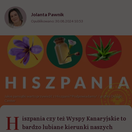
Jolanta Pawnik
Opublikowano:
30.08.2024 10:53
Jakie pamiątki warto przywieźć z Hiszpanii? Podpowiadamy! / grafika Design
Center
H
iszpania czy też Wyspy Kanaryjskie to
bardzo lubiane kierunki naszych