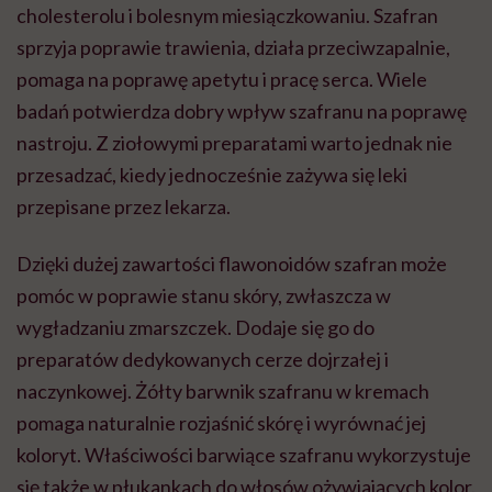
cholesterolu i bolesnym miesiączkowaniu. Szafran
sprzyja poprawie trawienia, działa przeciwzapalnie,
pomaga na poprawę apetytu i pracę serca. Wiele
badań potwierdza dobry wpływ szafranu na poprawę
nastroju. Z ziołowymi preparatami warto jednak nie
przesadzać, kiedy jednocześnie zażywa się leki
przepisane przez lekarza.
Dzięki dużej zawartości flawonoidów szafran może
pomóc w poprawie stanu skóry, zwłaszcza w
wygładzaniu zmarszczek. Dodaje się go do
preparatów dedykowanych cerze dojrzałej i
naczynkowej. Żółty barwnik szafranu w kremach
pomaga naturalnie rozjaśnić skórę i wyrównać jej
koloryt. Właściwości barwiące szafranu wykorzystuje
się także w płukankach do włosów ożywiających kolor.