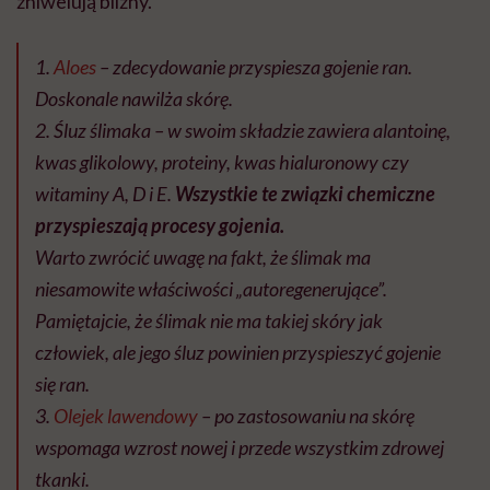
zniwelują blizny.
1.
Aloes
– zdecydowanie przyspiesza gojenie ran.
Doskonale nawilża skórę.
2. Śluz ślimaka – w swoim składzie zawiera alantoinę,
kwas glikolowy, proteiny, kwas hialuronowy czy
witaminy A, D i E.
Wszystkie te związki chemiczne
przyspieszają procesy gojenia.
Warto zwrócić uwagę na fakt, że ślimak ma
niesamowite właściwości „autoregenerujące”.
Pamiętajcie, że ślimak nie ma takiej skóry jak
człowiek, ale jego śluz powinien przyspieszyć gojenie
się ran.
3.
Olejek lawendowy
– po zastosowaniu na skórę
wspomaga wzrost nowej i przede wszystkim zdrowej
tkanki.