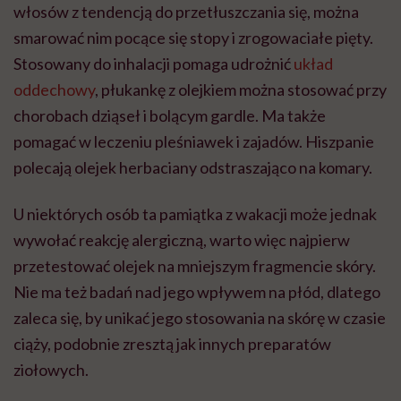
włosów z tendencją do przetłuszczania się, można
smarować nim pocące się stopy i zrogowaciałe pięty.
Stosowany do inhalacji pomaga udrożnić
układ
oddechowy
, płukankę z olejkiem można stosować przy
chorobach dziąseł i bolącym gardle. Ma także
pomagać w leczeniu pleśniawek i zajadów. Hiszpanie
polecają olejek herbaciany odstraszająco na komary.
U niektórych osób ta pamiątka z wakacji może jednak
wywołać reakcję alergiczną, warto więc najpierw
przetestować olejek na mniejszym fragmencie skóry.
Nie ma też badań nad jego wpływem na płód, dlatego
zaleca się, by unikać jego stosowania na skórę w czasie
ciąży, podobnie zresztą jak innych preparatów
ziołowych.