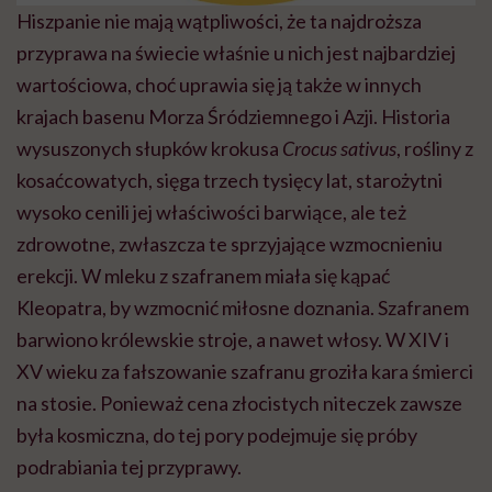
Hiszpanie nie mają wątpliwości, że ta najdroższa
przyprawa na świecie właśnie u nich jest najbardziej
wartościowa, choć uprawia się ją także w innych
krajach basenu Morza Śródziemnego i Azji. Historia
wysuszonych słupków krokusa
Crocus sativus
, rośliny z
kosaćcowatych, sięga trzech tysięcy lat, starożytni
wysoko cenili jej właściwości barwiące, ale też
zdrowotne, zwłaszcza te sprzyjające wzmocnieniu
erekcji. W mleku z szafranem miała się kąpać
Kleopatra, by wzmocnić miłosne doznania. Szafranem
barwiono królewskie stroje, a nawet włosy. W XIV i
XV wieku za fałszowanie szafranu groziła kara śmierci
na stosie. Ponieważ cena złocistych niteczek zawsze
była kosmiczna, do tej pory podejmuje się próby
podrabiania tej przyprawy.