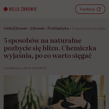
Go
to
Fundacja
content
HelloZdrowie
›
Zdrowie
›
Profilaktyka
›
5 sposobów na natural
5 sposobów na naturalne
pozbycie się blizn. Chemiczka
wyjaśnia, po co warto sięgać
Opublikowano:
08.06.2020 08:35