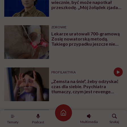
wiecznie, być może napotkał
przeszkodę. „Mój żołądek zjada
sam siebie”
ZDROWIE
Lekarze uratowali 700-gramową
Zosię nowatorską metodą.
Takiego przypadku jeszcze nie
było
PROFILAKTYKA
„Zemsta na śnie”, żeby odzyskać
czas dla siebie. Psychiatra
tłumaczy, czym jest revenge
bedtime procrastination
PROFILAKTYKA
Strona główna
„Dominacja estrogenowa” hitem
Multimedia
Szukaj
Tematy
Podcast
mediów społecznościowych.