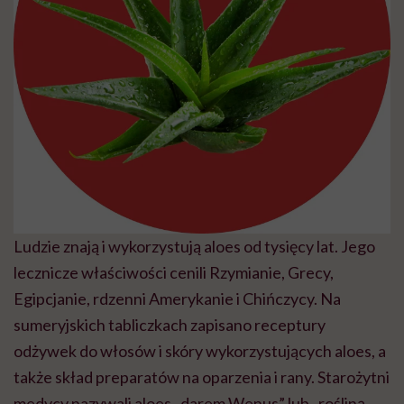
Ludzie znają i wykorzystują aloes od tysięcy lat. Jego
lecznicze właściwości cenili Rzymianie, Grecy,
Egipcjanie, rdzenni Amerykanie i Chińczycy. Na
sumeryjskich tabliczkach zapisano receptury
odżywek do włosów i skóry wykorzystujących aloes, a
także skład preparatów na oparzenia i rany. Starożytni
medycy nazywali aloes „darem Wenus” lub „rośliną