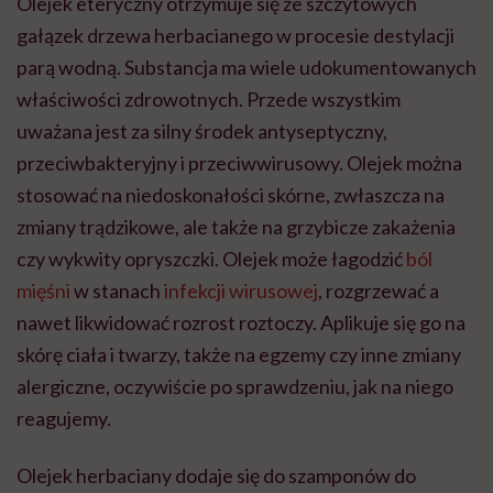
Olejek eteryczny otrzymuje się ze szczytowych
gałązek drzewa herbacianego w procesie destylacji
parą wodną. Substancja ma wiele udokumentowanych
właściwości zdrowotnych. Przede wszystkim
uważana jest za silny środek antyseptyczny,
przeciwbakteryjny i przeciwwirusowy. Olejek można
stosować na niedoskonałości skórne, zwłaszcza na
zmiany trądzikowe, ale także na grzybicze zakażenia
czy wykwity opryszczki. Olejek może łagodzić
ból
mięśni
w stanach
infekcji wirusowej
, rozgrzewać a
nawet likwidować rozrost roztoczy. Aplikuje się go na
skórę ciała i twarzy, także na egzemy czy inne zmiany
alergiczne, oczywiście po sprawdzeniu, jak na niego
reagujemy.
Olejek herbaciany dodaje się do szamponów do