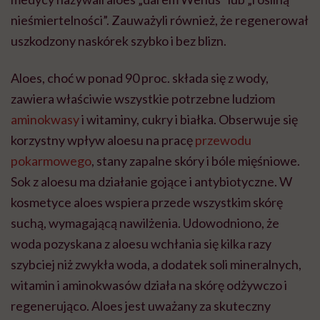
nieśmiertelności”. Zauważyli również, że regenerował
uszkodzony naskórek szybko i bez blizn.
Aloes, choć w ponad 90 proc. składa się z wody,
zawiera właściwie wszystkie potrzebne ludziom
aminokwasy
i witaminy, cukry i białka. Obserwuje się
korzystny wpływ aloesu na pracę
przewodu
pokarmowego
, stany zapalne skóry i bóle mięśniowe.
Sok z aloesu ma działanie gojące i antybiotyczne. W
kosmetyce aloes wspiera przede wszystkim skórę
suchą, wymagającą nawilżenia. Udowodniono, że
woda pozyskana z aloesu wchłania się kilka razy
szybciej niż zwykła woda, a dodatek soli mineralnych,
witamin i aminokwasów działa na skórę odżywczo i
regenerująco. Aloes jest uważany za skuteczny