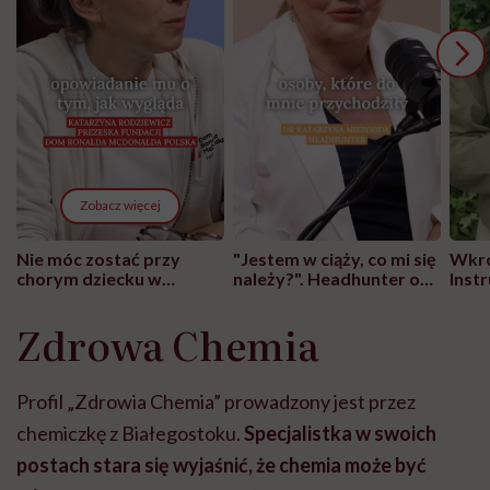
Zobacz więcej
Nie móc zostać przy
"Jestem w ciąży, co mi się
Wkró
chorym dziecku w
należy?". Headhunter o
Inst
szpitalu to tortura.
zmianie pokoleniowej u
atak
"Przeszkadzać w tym
kobiet w ciąży na rynku
wars
Zdrowa Chemia
może chyba tylko
pracy
eksp
głupota i brak
wyobraźni"
Profil „Zdrowia Chemia” prowadzony jest przez
chemiczkę z Białegostoku.
Specjalistka w swoich
postach stara się wyjaśnić, że chemia może być