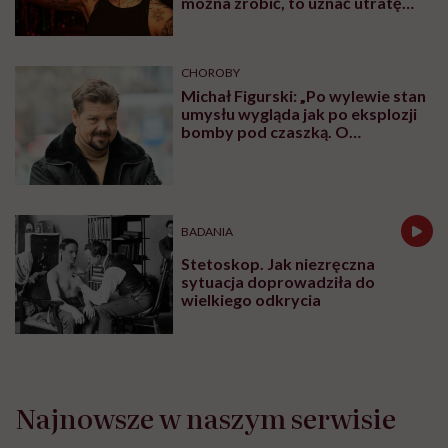
można zrobić, to uznać utratę
sprawności za nieunikniony
element starzenia”
CHOROBY
Michał Figurski: „Po wylewie stan
umysłu wygląda jak po eksplozji
bomby pod czaszką. O
jakiejkolwiek pracy myśli się na
samym końcu”
BADANIA
Stetoskop. Jak niezręczna
sytuacja doprowadziła do
wielkiego odkrycia
Najnowsze w naszym serwisie