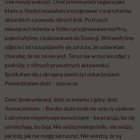
i nie muszę walczyć. Choć jestem postrzegana jako
kłamca. Kiedyś musiałam zrezygnować z warsztatów
aktorskich z powodu silnych bóli. Po trzech
miesiącach leżenia w łóżku i przyjmowania morfiny,
pojechałyśmy z koleżankami do Szwecji. Wstawiłyśmy
zdjęcie i od razu pojawiły się zarzuty, że udawałam
chorobę, że nic mi nie jest. Teraz nie wrzucam zdjęć z
podróży, z różnych prywatnych aktywności.
Spotkałam się z okropną zawiścią i oskarżeniami.
Powiedziałam dość – zaznacza.
Dość dyskryminacji, dość ocenianiu z góry, dość
tłumaczeniom. – Bardzo dużo osób nie wierzy osobom
z ukrytymi niepełnosprawnościami – bo pracują, bo się
uśmiechają, bo żyją. Nie widzą mojego bólu, nie widzą,
jak leżę, jak nie mogę się ruszyć. Nie wiedzą, że są