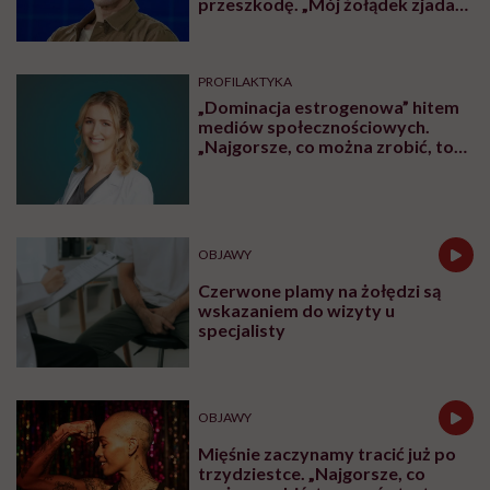
przeszkodę. „Mój żołądek zjada
sam siebie”
PROFILAKTYKA
„Dominacja estrogenowa” hitem
mediów społecznościowych.
„Najgorsze, co można zrobić, to
leczyć modne hasło”
OBJAWY
Czerwone plamy na żołędzi są
wskazaniem do wizyty u
specjalisty
OBJAWY
Mięśnie zaczynamy tracić już po
trzydziestce. „Najgorsze, co