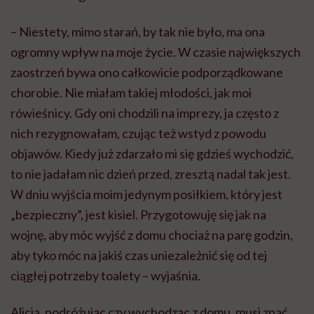
– Niestety, mimo starań, by tak nie było, ma ona
ogromny wpływ na moje życie. W czasie największych
zaostrzeń bywa ono całkowicie podporządkowane
chorobie. Nie miałam takiej młodości, jak moi
rówieśnicy. Gdy oni chodzili na imprezy, ja często z
nich rezygnowałam, czując też wstyd z powodu
objawów. Kiedy już zdarzało mi się gdzieś wychodzić,
to nie jadałam nic dzień przed, zresztą nadal tak jest.
W dniu wyjścia moim jedynym posiłkiem, który jest
„bezpieczny”, jest kisiel. Przygotowuję się jak na
wojnę, aby móc wyjść z domu chociaż na parę godzin,
aby tyko móc na jakiś czas uniezależnić się od tej
ciągłej potrzeby toalety – wyjaśnia.
Alicja, podróżując czy wychodząc z domu, musi znać