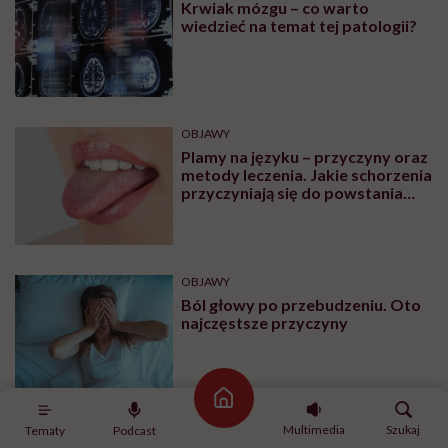
Krwiak mózgu – co warto
wiedzieć na temat tej patologii?
OBJAWY
Plamy na języku – przyczyny oraz
metody leczenia. Jakie schorzenia
przyczyniają się do powstania
plam na języku?
OBJAWY
Ból głowy po przebudzeniu. Oto
najczęstsze przyczyny
Strona główna
Multimedia
Szukaj
Tematy
Podcast
OBJAWY