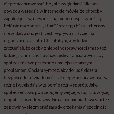
niepełnosprawności, bo „nie wyglądam”. Nie bez
powodu wszędzie w internecie mówię, że choroby
zapalne jelit są niewidzialną niepełnosprawnością.
Póki nie ma operacji, stomii i szeregu blizn – choroby
nie widać, a ona jest. Jest i wpływa na życie, na
organizm oraz ciało. Chciałabym, aby ludzie
zrozumieli, że osoby z niepełnosprawnościami to też
ludzie jak inni i chcą być szczęśliwi. Chciałabym, aby
społeczeństwo przestało umniejszać naszym
problemom. Chciałabym też, aby do ludzi doszła
bezpośrednia świadomość, że niepełnosprawności są
różne i wyglądają w zupełnie różny sposób. Jako
społeczeństwo potrzebujemy więcej wsparcia, więcej
empatii, a przede wszystkim zrozumienia. Uważam też,
że powinny się zmienić zasady orzekania niezdolności