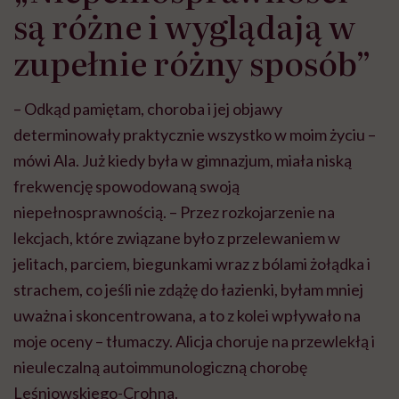
są różne i wyglądają w
zupełnie różny sposób”
– Odkąd pamiętam, choroba i jej objawy
determinowały praktycznie wszystko w moim życiu –
mówi Ala. Już kiedy była w gimnazjum, miała niską
frekwencję spowodowaną swoją
niepełnosprawnością. – Przez rozkojarzenie na
lekcjach, które związane było z przelewaniem w
jelitach, parciem, biegunkami wraz z bólami żołądka i
strachem, co jeśli nie zdążę do łazienki, byłam mniej
uważna i skoncentrowana, a to z kolei wpływało na
moje oceny – tłumaczy. Alicja choruje na przewlekłą i
nieuleczalną autoimmunologiczną chorobę
Leśniowskiego-Crohna.