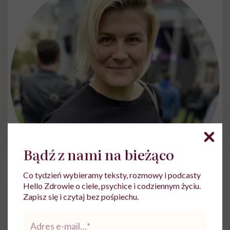
Bądź z nami na bieżąco
Co tydzień wybieramy teksty, rozmowy i podcasty
Hello Zdrowie o ciele, psychice i codziennym życiu.
Małgorzata cierpi na rwę kulszową, jest po trzech operacjach kręgosłupa, ma
Zapisz się i czytaj bez pośpiechu.
uszkodzone nerwy i powstawiane implanty / archiwum prywatne
Adres
Rozmawiamy w dniu, w którym ból powalił. –
e-