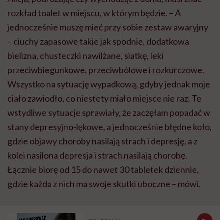
rozkład toalet w miejscu, w którym będzie. – A
jednocześnie muszę mieć przy sobie zestaw awaryjny
– ciuchy zapasowe takie jak spodnie, dodatkowa
bielizna, chusteczki nawilżane, siatkę, leki
przeciwbiegunkowe, przeciwbólowe i rozkurczowe.
Wszystko na sytuację wypadkową, gdyby jednak moje
ciało zawiodło, co niestety miało miejsce nie raz. Te
wstydliwe sytuacje sprawiały, że zaczęłam popadać w
stany depresyjno-lękowe, a jednocześnie błędne koło,
gdzie objawy choroby nasilają strach i depresję, a z
kolei nasilona depresja i strach nasilają chorobę.
Łącznie biorę od 15 do nawet 30 tabletek dziennie,
gdzie każda z nich ma swoje skutki uboczne – mówi.