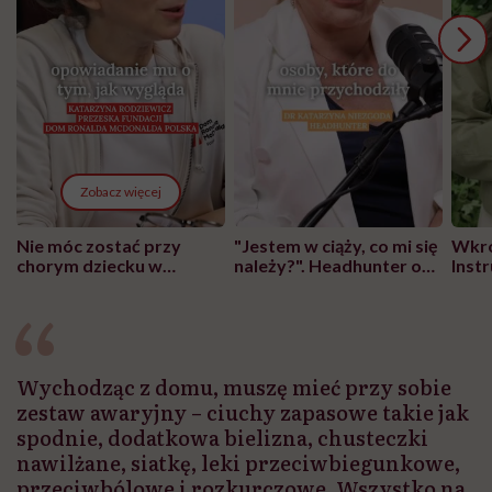
Zobacz więcej
Nie móc zostać przy
"Jestem w ciąży, co mi się
Wkró
chorym dziecku w
należy?". Headhunter o
Inst
szpitalu to tortura.
zmianie pokoleniowej u
atak
"Przeszkadzać w tym
kobiet w ciąży na rynku
wars
może chyba tylko
pracy
eksp
głupota i brak
wyobraźni"
Wychodząc z domu, muszę mieć przy sobie
zestaw awaryjny – ciuchy zapasowe takie jak
spodnie, dodatkowa bielizna, chusteczki
nawilżane, siatkę, leki przeciwbiegunkowe,
przeciwbólowe i rozkurczowe. Wszystko na