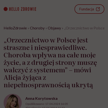
Go
to
Fundacja
content
HelloZdrowie
›
Choroby
›
Objawy
›
„Orzecznictwo w Polsce jes
„Orzecznictwo w Polsce jest
straszne i niesprawiedliwe.
Choroba wpływa na całe moje
życie, a z drugiej strony muszę
walczyć z systemem” – mówi
Alicja żyjąca z
niepełnosprawnością ukrytą
Anna Korytowska
Opublikowano:
17.04.2024 16:05
Aktualizacja:
17.04.2024 16:12