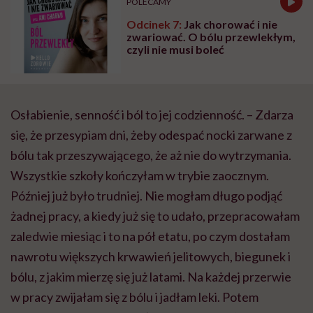
POLECAMY
Odcinek 7:
Jak chorować i nie
zwariować. O bólu przewlekłym,
czyli nie musi boleć
Osłabienie, senność i ból to jej codzienność. – Zdarza
się, że przesypiam dni, żeby odespać nocki zarwane z
bólu tak przeszywającego, że aż nie do wytrzymania.
Wszystkie szkoły kończyłam w trybie zaocznym.
Później już było trudniej. Nie mogłam długo podjąć
żadnej pracy, a kiedy już się to udało, przepracowałam
zaledwie miesiąc i to na pół etatu, po czym dostałam
nawrotu większych krwawień jelitowych, biegunek i
bólu, z jakim mierzę się już latami. Na każdej przerwie
w pracy zwijałam się z bólu i jadłam leki. Potem