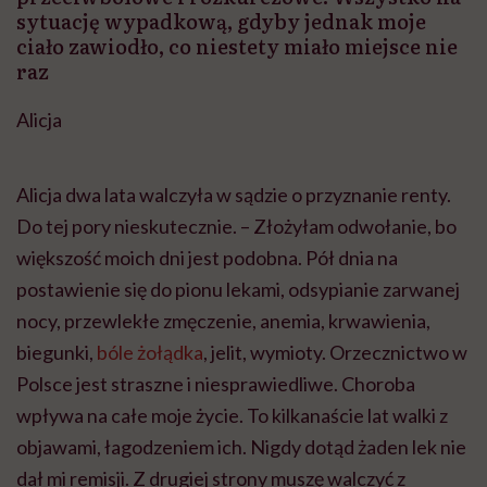
sytuację wypadkową, gdyby jednak moje
ciało zawiodło, co niestety miało miejsce nie
raz
Alicja
Alicja dwa lata walczyła w sądzie o przyznanie renty.
Do tej pory nieskutecznie. – Złożyłam odwołanie, bo
większość moich dni jest podobna. Pół dnia na
postawienie się do pionu lekami, odsypianie zarwanej
nocy, przewlekłe zmęczenie, anemia, krwawienia,
biegunki,
bóle żołądka
, jelit, wymioty. Orzecznictwo w
Polsce jest straszne i niesprawiedliwe. Choroba
wpływa na całe moje życie. To kilkanaście lat walki z
objawami, łagodzeniem ich. Nigdy dotąd żaden lek nie
dał mi remisji. Z drugiej strony muszę walczyć z