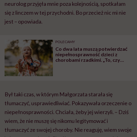
neurolog przyjęła mnie poza kolejnością, spotkałam
się z linczem w tej przychodni. Bo przecież nic mi nie
jest – opowiada.
POLECAMY
Co dwa lata muszą potwierdzać
niepełnosprawność dzieci z
chorobami rzadkimi. „To, czy
będzie wydane orzeczenie, czy
nie, to rosyjska ruletka” – grzmi
Maria Libura
Był taki czas, w którym Małgorzata starała się
tłumaczyć, usprawiedliwiać. Pokazywała orzeczenie o
niepełnosprawności. Chciała, żeby jej wierzyli. – Dziś
wiem, że nie muszę się nikomu legitymować i
tłumaczyć ze swojej choroby. Nie reaguję, wiem swoje