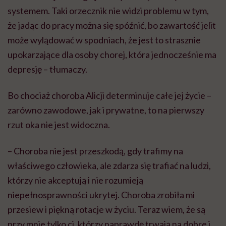
systemem. Taki orzecznik nie widzi problemu w tym,
że jadąc do pracy można się spóźnić, bo zawartość jelit
może wylądować w spodniach, że jest to strasznie
upokarzające dla osoby chorej, która jednocześnie ma
depresję – tłumaczy.
Bo chociaż choroba Alicji determinuje całe jej życie –
zarówno zawodowe, jak i prywatne, to na pierwszy
rzut oka nie jest widoczna.
– Choroba nie jest przeszkodą, gdy trafimy na
właściwego człowieka, ale zdarza się trafiać na ludzi,
którzy nie akceptują i nie rozumieją
niepełnosprawności ukrytej. Choroba zrobiła mi
przesiew i piękną rotacje w życiu. Teraz wiem, że są
przy mnie tylko ci, którzy naprawdę trwają na dobre i