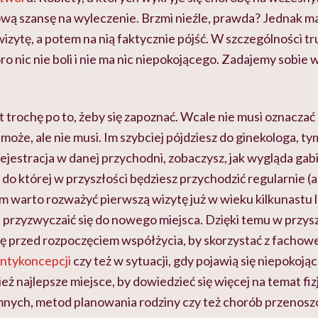
wą szansę na wyleczenie. Brzmi nieźle, prawda? Jednak ma
izytę, a potem na nią faktycznie pójść. W szczególności tru
oro nic nie boli i nie ma nic niepokojącego. Zadajemy sobie 
t trochę po to, żeby się zapoznać. Wcale nie musi oznaczać
 może, ale nie musi. Im szybciej pójdziesz do ginekologa, t
 rejestracja w danej przychodni, zobaczysz, jak wygląda gabi
, do której w przyszłości będziesz przychodzić regularnie (
 warto rozważyć pierwszą wizytę już w wieku kilkunastu l
i przyzwyczaić się do nowego miejsca. Dzięki temu w przysz
tę przed rozpoczęciem współżycia, by skorzystać z fachow
ntykoncepcji
czy też w sytuacji, gdy pojawią się niepokoją
eż najlepsze miejsce, by dowiedzieć się więcej na temat fiz
ymnych, metod planowania rodziny czy też chorób przenos