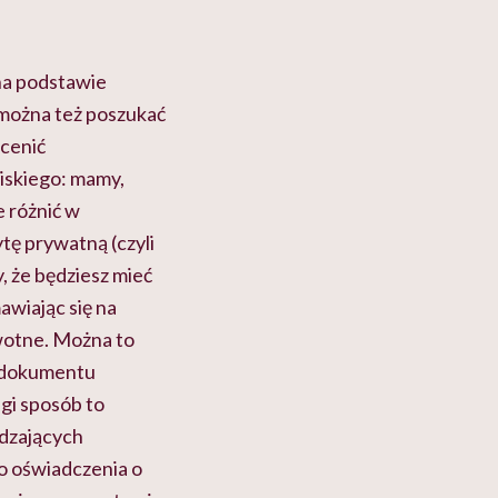
 na podstawie
 można też poszukać
ocenić
liskiego: mamy,
e różnić w
tę prywatną (czyli
 że będziesz mieć
awiając się na
wotne. Można to
m dokumentu
gi sposób to
dzających
go oświadczenia o