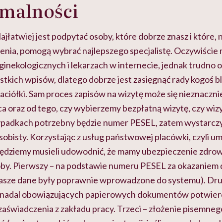
rmalności
jłatwiej jest podpytać osoby, które dobrze znasz i które,
nia, pomogą wybrać najlepszego specjalistę. Oczywiście
 ginekologicznych i lekarzach w internecie, jednak trudno 
tkich wpisów, dlatego dobrze jest zasięgnąć rady kogoś b
yjaciółki. Sam proces zapisów na wizytę może się nieznaczni
ca oraz od tego, czy wybierzemy bezpłatną wizytę, czy wizy
ypadkach potrzebny będzie numer PESEL, zatem wystarczy,
obisty. Korzystając z usług państwowej placówki, czyli um
będziemy musieli udowodnić, że mamy ubezpieczenie zdro
soby. Pierwszy – na podstawie numeru PESEL za okazanie
 nasze dane były poprawnie wprowadzone do systemu). Dru
z nadal obowiązujących papierowych dokumentów potwier
zaświadczenia z zakładu pracy. Trzeci – złożenie pisemne