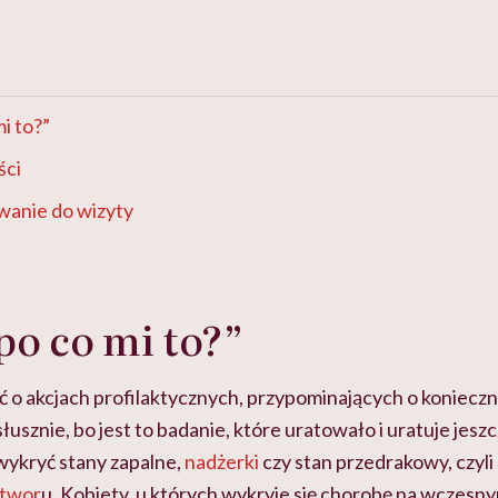
mi to?”
ści
wanie do wizyty
 po co mi to?”
ać o akcjach profilaktycznych, przypominających o koniec
słusznie, bo jest to badanie, które uratowało i uratuje jesz
ykryć stany zapalne,
nadżerki
czy stan przedrakowy, czyli
twor
u. Kobiety, u których wykryje się chorobę na wczesny