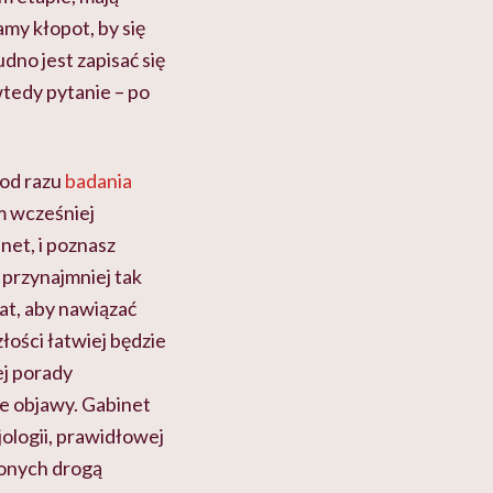
my kłopot, by się
dno jest zapisać się
wtedy pytanie – po
 od razu
badania
ym wcześniej
net, i poznasz
a przynajmniej tak
at, aby nawiązać
łości łatwiej będzie
ej porady
ce objawy. Gabinet
jologii, prawidłowej
zonych drogą