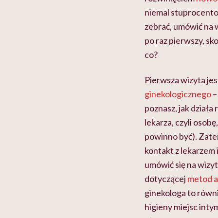
niemal stuprocento
zebrać, umówić na w
po raz pierwszy, sk
co?
Pierwsza wizyta jes
ginekologicznego
–
poznasz, jak działa
lekarza, czyli osobę
powinno być). Zatem
kontakt z lekarzem 
umówić się na wizy
dotyczącej
metod a
ginekologa to równi
higieny miejsc int