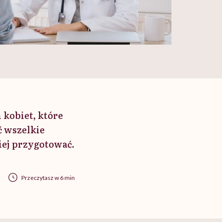
 kobiet, które
ć wszelkie
niej przygotować.
Przeczytasz w 6 min