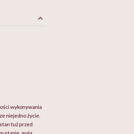
zności wykonywania
cze niejedno życie.
 stan tuż przed
m etapie, mają