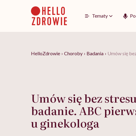
Go
to
content
Tematy
Po
HelloZdrowie
›
Choroby
›
Badania
›
Umów się bez 
Umów się bez stresu
badanie. ABC pierw
u ginekologa