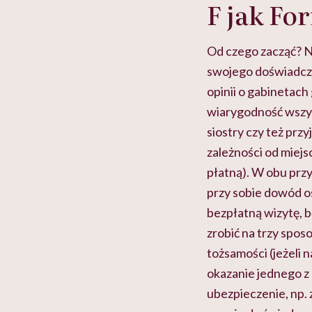
F jak Fo
Od czego zacząć? Na
swojego doświadcze
opinii o gabinetach
wiarygodność wszys
siostry czy też prz
zależności od miejs
płatną). W obu prz
przy sobie dowód os
bezpłatną wizytę, 
zrobić na trzy spo
tożsamości (jeżeli
okazanie jednego 
ubezpieczenie, np. 