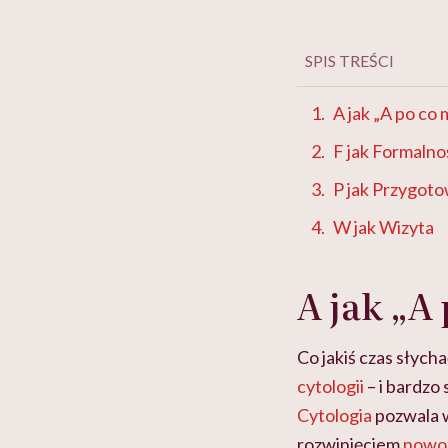
SPIS TREŚCI
A jak „A po co 
F jak Formalno
P jak Przygoto
W jak Wizyta
A jak „A
Co jakiś czas słych
cytologii
– i bardzo 
Cytologia
pozwala w
rozwinięciem
nowo