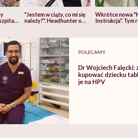
zy
"Jestem w ciąży, co mi się
Wkrótce nowa "
szpitalu
należy?". Headhunter o
Instrukcja". Tym 
szkadzać
zmianie pokoleniowej u
atakach paniki. Z
tylko
kobiet w ciąży na rynku
warsztat pacjen
braźni"
pracy
ekspercki
POLECAMY
Dr Wojciech Falęcki:
kupować dziecku tabl
je na HPV