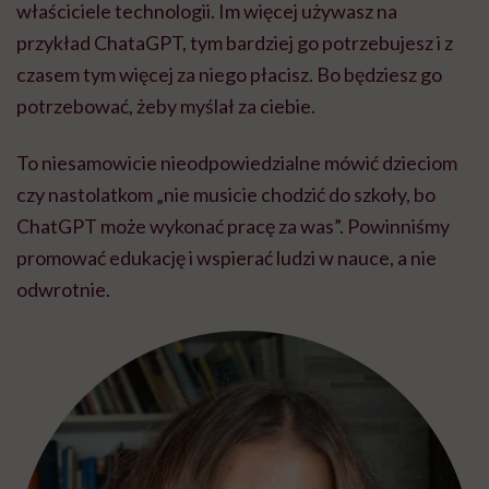
właściciele technologii. Im więcej używasz na
przykład ChataGPT, tym bardziej go potrzebujesz i z
czasem tym więcej za niego płacisz. Bo będziesz go
potrzebować, żeby myślał za ciebie.
To niesamowicie nieodpowiedzialne mówić dzieciom
czy nastolatkom „nie musicie chodzić do szkoły, bo
ChatGPT może wykonać pracę za was”. Powinniśmy
promować edukację i wspierać ludzi w nauce, a nie
odwrotnie.