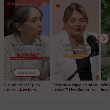
Zobacz więcej
Nie móc zostać przy
"Jestem w ciąży, co mi się
Wkró
chorym dziecku w
należy?". Headhunter o
Inst
szpitalu to tortura.
zmianie pokoleniowej u
atak
"Przeszkadzać w tym
kobiet w ciąży na rynku
wars
może chyba tylko
pracy
eksp
głupota i brak