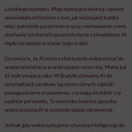
Ludzkiego wymiaru. Moja mama jest lekarką i zawsze
opowiadała mi historie o tym, jak ważna jest ludzka
więź: patrzenie pacjentom w oczy, rozmawianie z nimi,
słuchanie ich historii i po prostu bycie człowiekiem. AI
nigdy nie będzie w stanie tego zrobić.
Oczywiście, że AI można efektywnie wykorzystać do
wspierania lekarzy w wykrywaniu wzorców. Mamy już
AI wykrywającą raka. W Brazylii używamy AI do
optymalizacji zasobów, łączenia różnych szpitali i
pomagania im w zrozumieniu, czy mają niedobór czy
nadmiar personelu. To wszystko świetne sposoby
wykorzystania AI w systemie opieki zdrowotnej.
Jednak gdy wykorzystujemy sztuczną inteligencję do