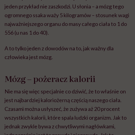
jeden przykład nie zaszkodzi. U słonia – a mózg tego
ogromnego ssaka waży 5 kilogramów – stosunek wagi
najważniejszego organu do masy całego ciała to 1 do
556 (u nas 1 do 40).
A to tylko jeden z dowodów na to, jak ważny dla
człowieka jest mózg.
Mózg – pożeracz kalorii
Nie ma się więc specjalnie co dziwić, że to właśnie on
jest najbardziej kaloriożerną częścią naszego ciała.
Czasami można usłyszeć, że zużywa aż 20 procent
wszystkich kalorii, które spala ludzki organizm. Jak to
jednak zwykle bywa z chwytliwymi nagłówkami,