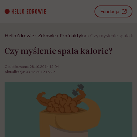
Go
to
Fundacja
content
HelloZdrowie
›
Zdrowie
›
Profilaktyka
›
Czy myślenie spala kal
Czy myślenie spala kalorie?
Opublikowano:
28.10.2014 15:04
Aktualizacja:
03.12.2019 16:29