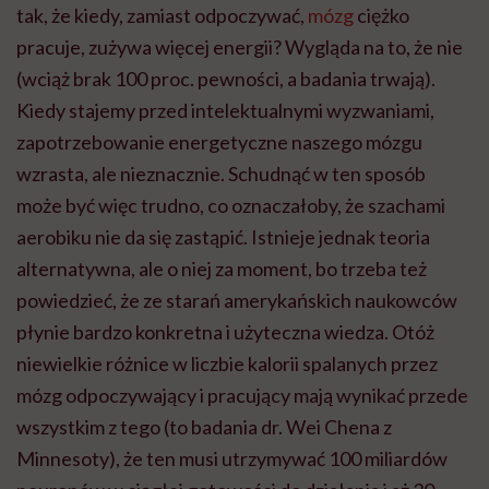
tak, że kiedy, zamiast odpoczywać,
mózg
ciężko
pracuje, zużywa więcej energii? Wygląda na to, że nie
(wciąż brak 100 proc. pewności, a badania trwają).
Kiedy stajemy przed intelektualnymi wyzwaniami,
zapotrzebowanie energetyczne naszego mózgu
wzrasta, ale nieznacznie. Schudnąć w ten sposób
może być więc trudno, co oznaczałoby, że szachami
aerobiku nie da się zastąpić. Istnieje jednak teoria
alternatywna, ale o niej za moment, bo trzeba też
powiedzieć, że ze starań amerykańskich naukowców
płynie bardzo konkretna i użyteczna wiedza. Otóż
niewielkie różnice w liczbie kalorii spalanych przez
mózg odpoczywający i pracujący mają wynikać przede
wszystkim z tego (to badania dr. Wei Chena z
Minnesoty), że ten musi utrzymywać 100 miliardów