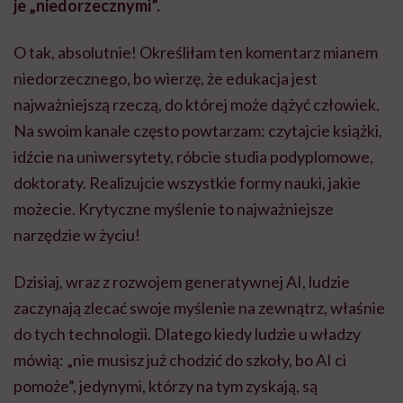
je „niedorzecznymi”.
O tak, absolutnie! Określiłam ten komentarz mianem
niedorzecznego, bo wierzę, że edukacja jest
najważniejszą rzeczą, do której może dążyć człowiek.
Na swoim kanale często powtarzam: czytajcie książki,
idźcie na uniwersytety, róbcie studia podyplomowe,
doktoraty. Realizujcie wszystkie formy nauki, jakie
możecie. Krytyczne myślenie to najważniejsze
narzędzie w życiu!
Dzisiaj, wraz z rozwojem generatywnej AI, ludzie
zaczynają zlecać swoje myślenie na zewnątrz, właśnie
do tych technologii. Dlatego kiedy ludzie u władzy
mówią: „nie musisz już chodzić do szkoły, bo AI ci
pomoże”, jedynymi, którzy na tym zyskają, są