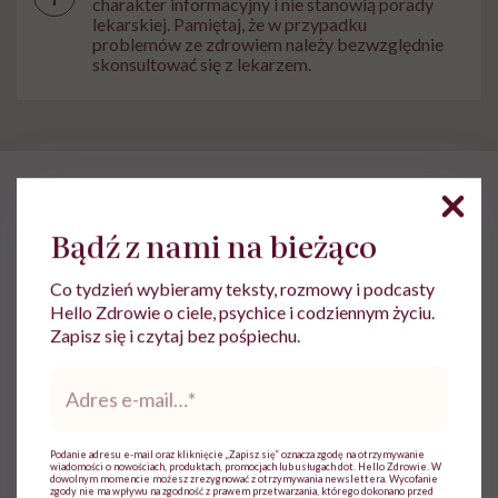
charakter informacyjny i nie stanowią porady
lekarskiej. Pamiętaj, że w przypadku
problemów ze zdrowiem należy bezwzględnie
skonsultować się z lekarzem.
HelloZdrowie
›
Zdrowie Psychiczne
›
Ekspertka ds. etyki AI os
Bądź z nami na bieżąco
Ekspertka ds. etyki AI ostrzega:
Co tydzień wybieramy teksty, rozmowy i podcasty
„Im więcej używasz sztucznej
Hello Zdrowie o ciele, psychice i codziennym życiu.
inteligencji, tym mniej
Zapisz się i czytaj bez pośpiechu.
samodzielnie z czasem będziesz
Adres
myśleć”
e-
mail
*
Podanie adresu e-mail oraz kliknięcie „Zapisz się” oznacza zgodę na otrzymywanie
Agata Źrałko
wiadomości o nowościach, produktach, promocjach lub usługach dot. Hello Zdrowie. W
dowolnym momencie możesz zrezygnować z otrzymywania newslettera. Wycofanie
zgody nie ma wpływu na zgodność z prawem przetwarzania, którego dokonano przed
Opublikowano:
08.12.2025 11:59