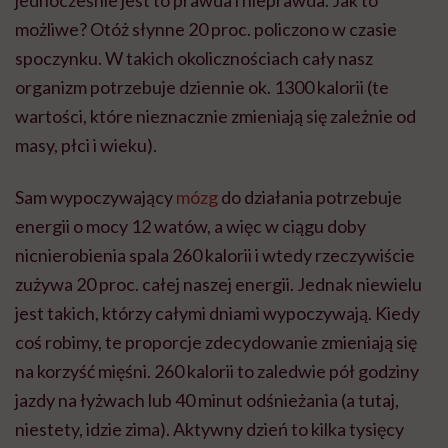
jednocześnie jest to prawda i nieprawda. Jak to
możliwe? Otóż słynne 20 proc. policzono w czasie
spoczynku. W takich okolicznościach cały nasz
organizm potrzebuje dziennie ok. 1300 kalorii (te
wartości, które nieznacznie zmieniają się zależnie od
masy, płci i wieku).
Sam wypoczywający
mózg
do działania potrzebuje
energii o mocy 12 watów, a więc w ciągu doby
nicnierobienia spala 260 kalorii i wtedy rzeczywiście
zużywa 20 proc. całej naszej energii. Jednak niewielu
jest takich, którzy całymi dniami wypoczywają. Kiedy
coś robimy, te proporcje zdecydowanie zmieniają się
na korzyść mięśni. 260 kalorii to zaledwie pół godziny
jazdy na łyżwach lub 40 minut odśnieżania (a tutaj,
niestety, idzie zima). Aktywny dzień to kilka tysięcy