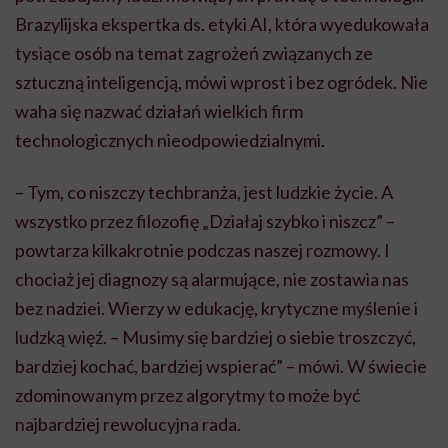
Brazylijska ekspertka ds. etyki AI, która wyedukowała
tysiące osób na temat zagrożeń związanych ze
sztuczną inteligencją, mówi wprost i bez ogródek. Nie
waha się nazwać działań wielkich firm
technologicznych nieodpowiedzialnymi.
– Tym, co niszczy techbranża, jest ludzkie życie. A
wszystko przez filozofię „Działaj szybko i niszcz” –
powtarza kilkakrotnie podczas naszej rozmowy. I
chociaż jej diagnozy są alarmujące, nie zostawia nas
bez nadziei. Wierzy w edukację, krytyczne myślenie i
ludzką więź. – Musimy się bardziej o siebie troszczyć,
bardziej kochać, bardziej wspierać” – mówi. W świecie
zdominowanym przez algorytmy to może być
najbardziej rewolucyjna rada.