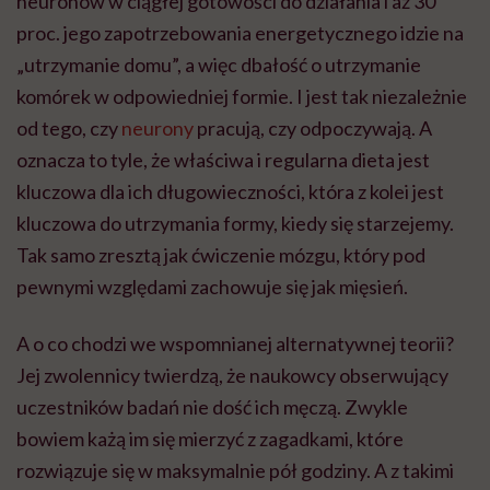
neuronów w ciągłej gotowości do działania i aż 30
proc. jego zapotrzebowania energetycznego idzie na
„utrzymanie domu”, a więc dbałość o utrzymanie
komórek w odpowiedniej formie. I jest tak niezależnie
od tego, czy
neurony
pracują, czy odpoczywają. A
oznacza to tyle, że właściwa i regularna dieta jest
kluczowa dla ich długowieczności, która z kolei jest
kluczowa do utrzymania formy, kiedy się starzejemy.
Tak samo zresztą jak ćwiczenie mózgu, który pod
pewnymi względami zachowuje się jak mięsień.
A o co chodzi we wspomnianej alternatywnej teorii?
Jej zwolennicy twierdzą, że naukowcy obserwujący
uczestników badań nie dość ich męczą. Zwykle
bowiem każą im się mierzyć z zagadkami, które
rozwiązuje się w maksymalnie pół godziny. A z takimi