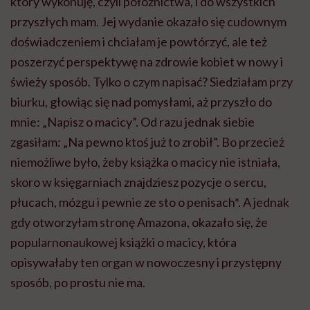
który wykonuję, czyli położnictwa, i do wszystkich
przyszłych mam. Jej wydanie okazało się cudownym
doświadczeniem i chciałam je powtórzyć, ale też
poszerzyć perspektywę na zdrowie kobiet w nowy i
świeży sposób. Tylko o czym napisać? Siedziałam przy
biurku, głowiąc się nad pomysłami, aż przyszło do
mnie: „Napisz o macicy”. Od razu jednak siebie
zgasiłam: „Na pewno ktoś już to zrobił”. Bo przecież
niemożliwe było, żeby książka o macicy nie istniała,
skoro w księgarniach znajdziesz pozycje o sercu,
płucach, mózgu i pewnie ze sto o penisach*. A jednak
gdy otworzyłam stronę Amazona, okazało się, że
popularnonaukowej książki o macicy, która
opisywałaby ten organ w nowoczesny i przystępny
sposób, po prostu nie ma.