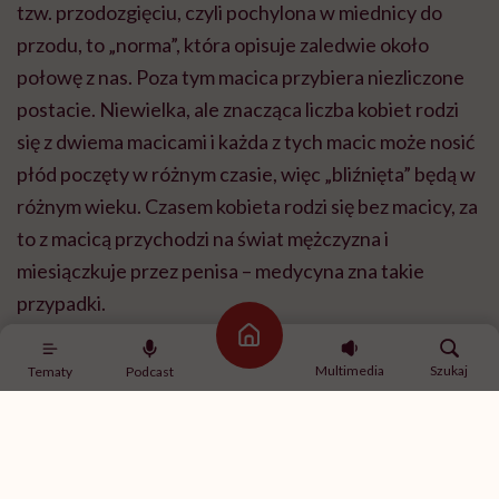
tzw. przodozgięciu, czyli pochylona w miednicy do
przodu, to „norma”, która opisuje zaledwie około
połowę z nas. Poza tym macica przybiera niezliczone
postacie. Niewielka, ale znacząca liczba kobiet rodzi
się z dwiema macicami i każda z tych macic może nosić
płód poczęty w różnym czasie, więc „bliźnięta” będą w
różnym wieku. Czasem kobieta rodzi się bez macicy, za
to z macicą przychodzi na świat mężczyzna i
miesiączkuje przez penisa – medycyna zna takie
przypadki.
Strona główna
Multimedia
Szukaj
Tematy
Podcast
Odkąd napisałam „Macicę”, przeszłam zabieg
histerektomii [usunięcia macicy – przyp.
red.], więc mam ten etap za sobą.