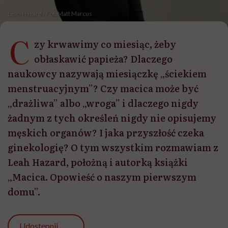
Leah Hazard / Fot. Matt Marcus
C
zy krwawimy co miesiąc, żeby
obłaskawić papieża? Dlaczego
naukowcy nazywają miesiączkę „ściekiem
menstruacyjnym”? Czy macica może być
„drażliwa” albo „wroga” i dlaczego nigdy
żadnym z tych określeń nigdy nie opisujemy
męskich organów? I jaka przyszłość czeka
ginekologię? O tym wszystkim rozmawiam z
Leah Hazard, położną i autorką książki
„Macica. Opowieść o naszym pierwszym
domu”.
Udostępnij