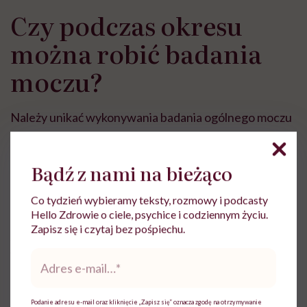
Czy podczas okresu
można robić badania
moczu?
Należy unikać wykonywania badania ogólnego moczu
podczas krwawienia miesiączkowego. Mocz
pobierany do badania z dużym
Bądź z nami na bieżąco
prawdopodobieństwem będzie zanieczyszczony
krwią z dróg rodnych i uzyskane wyniki będą fałszywe
Co tydzień wybieramy teksty, rozmowy i podcasty
Hello Zdrowie o ciele, psychice i codziennym życiu.
(nawet minimalna, niewidoczna ilość krwi może
Zapisz się i czytaj bez pośpiechu.
znacząco wpłynąć na wynik ogólny badania
moczu
i
Adres
interpretacje jego wyniku przez lekarza).
e-
mail
*
Podanie adresu e-mail oraz kliknięcie „Zapisz się” oznacza zgodę na otrzymywanie