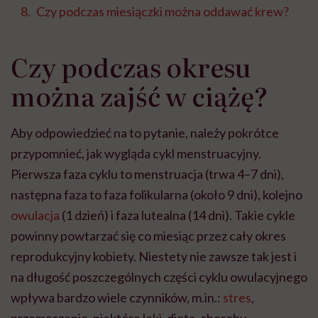
Czy podczas miesiączki można oddawać krew?
Czy podczas okresu
można zajść w ciążę?
Aby odpowiedzieć na to pytanie, należy pokrótce
przypomnieć, jak wygląda cykl menstruacyjny.
Pierwsza faza cyklu to menstruacja (trwa 4–7 dni),
następna faza to faza
folikularna
(około 9 dni), kolejno
owulacja
(1 dzień) i faza
lutealna
(14 dni). Takie cykle
powinny powtarzać się co miesiąc przez cały okres
reprodukcyjny kobiety. Niestety nie zawsze tak jest i
na długość poszczególnych części cyklu owulacyjnego
wpływa bardzo wiele czynników, m.in.:
stres
,