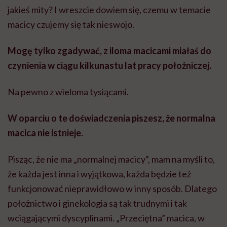
jakieś mity? I wreszcie dowiem się, czemu w temacie
macicy czujemy się tak nieswojo.
Mogę tylko zgadywać, z iloma macicami miałaś do
czynienia w ciągu kilkunastu lat pracy położniczej.
Na pewno z wieloma tysiącami.
W oparciu o te doświadczenia piszesz, że normalna
macica nie istnieje.
Pisząc, że nie ma „normalnej macicy”, mam na myśli to,
że każda jest inna i wyjątkowa, każda będzie też
funkcjonować nieprawidłowo w inny sposób. Dlatego
położnictwo i ginekologia są tak trudnymi i tak
wciągającymi dyscyplinami. „Przeciętna” macica, w