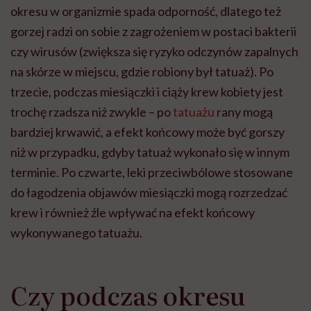
okresu w organizmie spada odporność, dlatego też
gorzej radzi on sobie z zagrożeniem w postaci bakterii
czy wirusów (zwiększa się ryzyko odczynów zapalnych
na skórze w miejscu, gdzie robiony był tatuaż). Po
trzecie, podczas miesiączki i ciąży krew kobiety jest
trochę rzadsza niż zwykle – po
tatuażu
rany mogą
bardziej krwawić, a efekt końcowy może być gorszy
niż w przypadku, gdyby tatuaż wykonało się w innym
terminie. Po czwarte, leki przeciwbólowe stosowane
do łagodzenia objawów miesiączki mogą rozrzedzać
krew i również źle wpływać na efekt końcowy
wykonywanego tatuażu.
Czy podczas okresu