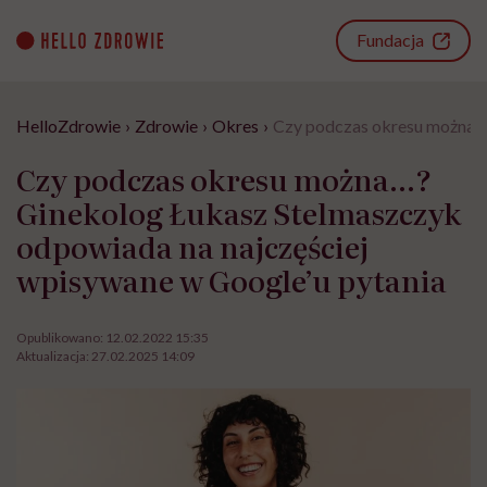
Go
to
Fundacja
content
HelloZdrowie
›
Zdrowie
›
Okres
›
Czy podczas okresu można…?
Czy podczas okresu można…?
Ginekolog Łukasz Stelmaszczyk
odpowiada na najczęściej
wpisywane w Google’u pytania
Opublikowano:
12.02.2022 15:35
Aktualizacja:
27.02.2025 14:09