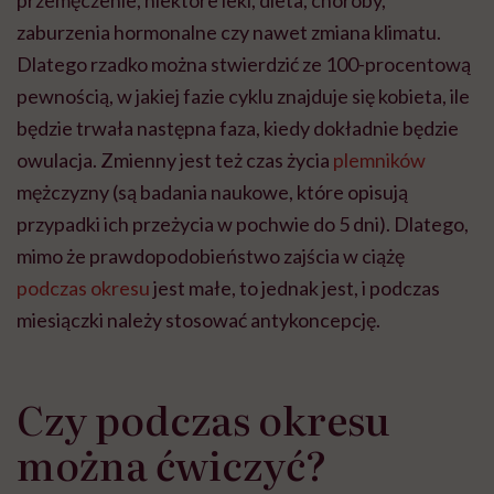
przemęczenie, niektóre leki, dieta, choroby,
zaburzenia hormonalne czy nawet zmiana klimatu.
Dlatego rzadko można stwierdzić ze 100-procentową
pewnością, w jakiej fazie cyklu znajduje się kobieta, ile
będzie trwała następna faza, kiedy dokładnie będzie
owulacja. Zmienny jest też czas życia
plemników
mężczyzny (są badania naukowe, które opisują
przypadki ich przeżycia w pochwie do 5 dni). Dlatego,
mimo że prawdopodobieństwo zajścia w ciążę
podczas okresu
jest małe, to jednak jest, i podczas
miesiączki należy stosować antykoncepcję.
Czy podczas okresu
można ćwiczyć?