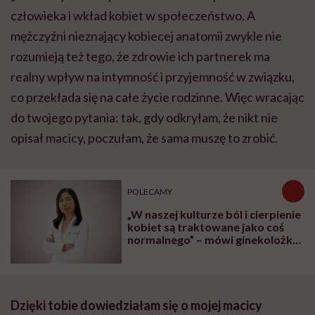
człowieka i wkład kobiet w społeczeństwo. A
mężczyźni nieznający kobiecej anatomii zwykle nie
rozumieją też tego, że zdrowie ich partnerek ma
realny wpływ na intymność i przyjemność w związku,
co przekłada się na całe życie rodzinne. Więc wracając
do twojego pytania: tak, gdy odkryłam, że nikt nie
opisał macicy, poczułam, że sama muszę to zrobić.
POLECAMY
„W naszej kulturze ból i cierpienie
kobiet są traktowane jako coś
normalnego” – mówi ginekolożka
dr Karen Tang
Dzięki tobie dowiedziałam się o mojej macicy