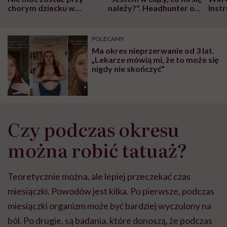
chorym dziecku w
należy?". Headhunter o
Inst
szpitalu to tortura.
zmianie pokoleniowej u
atak
"Przeszkadzać w tym
kobiet w ciąży na rynku
wars
może chyba tylko
pracy
eksp
POLECAMY
głupota i brak
Ma okres nieprzerwanie od 3 lat.
wyobraźni"
„Lekarze mówią mi, że to może się
nigdy nie skończyć”
Czy podczas okresu
można robić tatuaż?
Teoretycznie można, ale lepiej przeczekać czas
miesiączki. Powodów jest kilka. Po pierwsze, podczas
miesiączki organizm może być bardziej wyczulony na
ból. Po drugie, są badania, które donoszą, że podczas