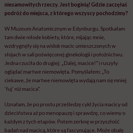
niesamowitych rzeczy. Jest boginią! Gdzie zaczęłaś
podróż do miejsca, z którego wszyscy pochodzimy?
W Muzeum Anatomicznym w Edynburgu. Spotkałam
tam dwie młode kobiety, które, mijając mnie,
wzdrygnęły się na widok macic umieszczonych w
słojach w sali poświęconej ginekologii i położnictwu.
Jedna rzuciła do drugiej: „Dalej, macice!” i ruszyły
oglądać martwe niemowlęta. Pomyślałem: „To
ciekawe, że martwe niemowlęta wydają nam się mniej
‘fuj’ niż macica”.
Uznałam, że po prostu prześledzę cykl życia macicy od
dzieciństwa aż po menopauzę i sprawdzę, co wiemy o
każdym z tych etapów. Potem zerknę w przyszłość
badań nad macicą, które są fascynujące. Może obalę