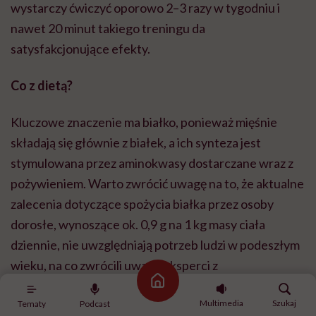
wystarczy ćwiczyć oporowo 2–3 razy w tygodniu i
nawet 20 minut takiego treningu da
satysfakcjonujące efekty.
Co z dietą?
Kluczowe znaczenie ma białko, ponieważ mięśnie
składają się głównie z białek, a ich synteza jest
stymulowana przez aminokwasy dostarczane wraz z
pożywieniem. Warto zwrócić uwagę na to, że aktualne
zalecenia dotyczące spożycia białka przez osoby
dorosłe, wynoszące ok. 0,9 g na 1 kg masy ciała
dziennie, nie uwzględniają potrzeb ludzi w podeszłym
wieku, na co zwrócili uwagę eksperci z
Międzynarodowej Grupy Badawczej PROT-AGE.
Strona główna
Multimedia
Szukaj
Dlatego młodszej kobiecie ważącej ok. 65 kg do
Tematy
Podcast