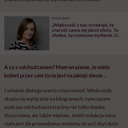
POLECAMY
„Większość z nas oczekuje, że
starość sama się jakoś ułoży. To
złudne, życzeniowe myślenie. U
nas starość jest biedna i smutna”
– mówi Magda Jaros, autorka
książki „Oddam matkę w dobre
ręce”
A co z odchudzaniem? Mam wrażenie, że wiele
kobiet przez całe życie jest na jakiejś diecie…
I właśnie dlatego warto o tym mówić. Wiele osób
skupia się wyłącznie na kilogramach, tymczasem
podczas odchudzania tracimy nie tylko tkankę
tłuszczową, ale także mięśnie. Jeżeli redukcja masy
ciała jest źle prowadzona, możemy stracić zbyt dużo