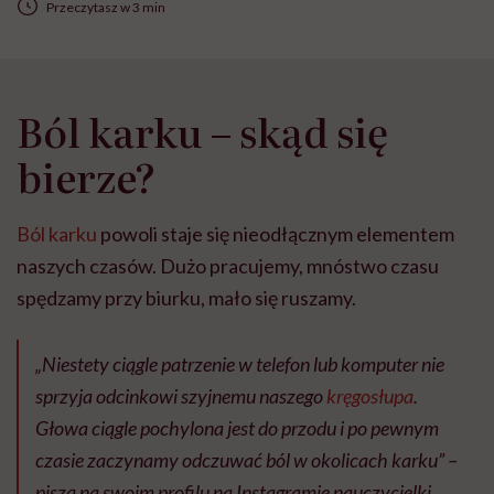
Przeczytasz w 3 min
Ból karku – skąd się
bierze?
Ból karku
powoli staje się nieodłącznym elementem
naszych czasów. Dużo pracujemy, mnóstwo czasu
spędzamy przy biurku, mało się ruszamy.
„Niestety ciągle patrzenie w telefon lub komputer nie
sprzyja odcinkowi szyjnemu naszego
kręgosłupa
.
Głowa ciągle pochylona jest do przodu i po pewnym
czasie zaczynamy odczuwać ból w okolicach karku” –
piszą na swoim profilu na Instagramie nauczycielki