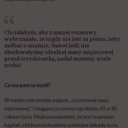
Chciałabym, aby z naszej rozmowy
wybrzmiało, że nigdy nie jest za późno, żeby
zadbać o mięśnie. Nawet jeśli nie
zbudowałyśmy idealnej masy mięśniowej
przed trzydziestką, nadal możemy wiele
zrobić
Co ma pani na myśli?
W medycynie istnieje pojęcie „szczytowej masy
mięśniowej”. Osiągamy ją zazwyczaj między 20. a 30.
rokiem życia. Można powiedzieć, że jest to pewien
kapitał, z którym wchodzimy w kolejne dekady życia.