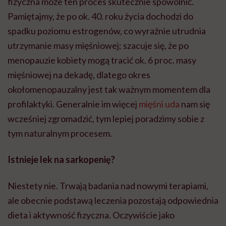
fizyczna może ten proces skutecznie spowolnić.
Pamiętajmy, że po ok. 40. roku życia dochodzi do
spadku poziomu estrogenów, co wyraźnie utrudnia
utrzymanie masy mięśniowej; szacuje się, że po
menopauzie kobiety mogą tracić ok. 6 proc. masy
mięśniowej na dekadę, dlatego okres
okołomenopauzalny jest tak ważnym momentem dla
profilaktyki. Generalnie im więcej
mięśni uda
nam się
wcześniej zgromadzić, tym lepiej poradzimy sobie z
tym naturalnym procesem.
Istnieje lek na sarkopenię?
Niestety nie. Trwają badania nad nowymi terapiami,
ale obecnie podstawą leczenia pozostają odpowiednia
dieta i aktywność fizyczna. Oczywiście jako