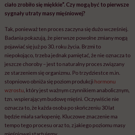
ciało zrobiło się miękkie”. Czy mogą być to pierwsze
sygnały utraty masy mięśniowej?
Tak, ponieważ ten proces zaczyna się dużo wcześniej.
Badania pokazują, że pierwsze powolne zmiany mogą
pojawiać się już po 30. roku życia. Brzmi to
niepokojąco, trzeba jednak pamiętać, że nie oznacza to
jeszcze choroby – jest to naturalny proces związany
ze starzeniem się organizmu. Po trzydziestce m.in.
stopniowo obniża się poziom produkcji
hormonu
wzrostu
, który jest ważnym czynnikiem anabolicznym,
tzn. wspierającym budowę mięśni. Oczywiście nie
oznacza to, że każda osoba po skończeniu 30 lat
będzie miała sarkopenię. Kluczowe znaczenie ma
tempo tego procesu oraz to, z jakiego poziomu masy
mięśniowej startujemy.