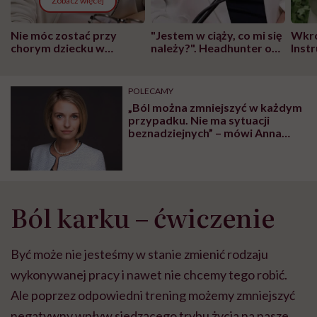
Zobacz więcej
Nie móc zostać przy
"Jestem w ciąży, co mi się
Wkró
chorym dziecku w
należy?". Headhunter o
Inst
szpitalu to tortura.
zmianie pokoleniowej u
atak
"Przeszkadzać w tym
kobiet w ciąży na rynku
wars
może chyba tylko
pracy
eksp
POLECAMY
głupota i brak
„Ból można zmniejszyć w każdym
wyobraźni"
przypadku. Nie ma sytuacji
beznadziejnych” – mówi Anna
Kociszewska-Bald, anestezjolog
Ból karku – ćwiczenie
Być może nie jesteśmy w stanie zmienić rodzaju
wykonywanej pracy i nawet nie chcemy tego robić.
Ale poprzez odpowiedni trening możemy zmniejszyć
negatywny wpływ siedzącego trybu życia na nasze