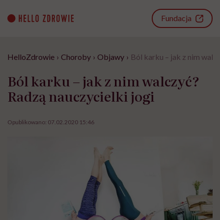
Go
to
Fundacja
content
HelloZdrowie
›
Choroby
›
Objawy
›
Ból karku – jak z nim walc
Ból karku – jak z nim walczyć?
Radzą nauczycielki jogi
Opublikowano:
07.02.2020 15:46