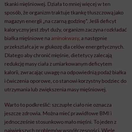
tkanki mięśniowej. Działa to mniej więcej w ten
sposób, że organizm traktuje tkankę tłuszczową jako
magazyn energii „na czarną godzinę”. Jeśli deficyt
kaloryczny jest zbyt duży, organizm zaczyna rozkładać
białka mięśniowe na
aminokwasy
, a następnie
przekształca je w glukozę dla celów energetycznych.
Dlatego aby chronić mięśnie, dietetycy zalecają
redukcję masy ciała z umiarkowanym deficytem
kalorii, zwracając uwagę na odpowiednią podaż białka
i ćwiczenia oporowe, co stanowi korzystny bodziec do
utrzymania lub zwiększenia masy mięśniowej.
Warto to podkreślić: szczupłe ciało nie oznacza
jeszcze zdrowia. Można mieć prawidłowe BMI i
jednocześnie stosunkowo mało mięśni. To jeden z
największych problemów współczesności. Wiele