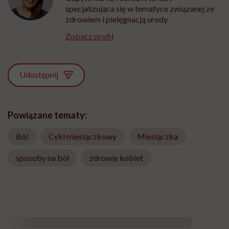
specjalizująca się w tematyce związanej ze
zdrowiem i pielęgnacją urody.
Zobacz profil
Udostępnij
Powiązane tematy:
Ból
Cykl miesiączkowy
Miesiączka
sposoby na ból
zdrowie kobiet