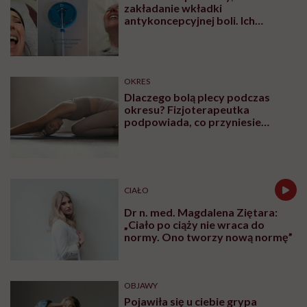
zakładanie wkładki
antykoncepcyjnej boli. Ich
nagrania zainicjowały zmiany
OKRES
Dlaczego bolą plecy podczas
okresu? Fizjoterapeutka
podpowiada, co przyniesie
szybką ulgę
CIAŁO
Dr n. med. Magdalena Ziętara:
„Ciało po ciąży nie wraca do
normy. Ono tworzy nową normę”
OBJAWY
Pojawiła się u ciebie grypa