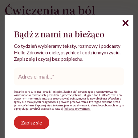
Ćwiczenia na ból
miesiączkowy
Bądź z nami na bieżąco
Ćwiczenia i fizjoterapia mogą zredukować odczuwany
Co tydzień wybieramy teksty, rozmowy i podcasty
ból miesiączkowy.
Samodzielnie możesz w domu
Hello Zdrowie o ciele, psychice i codziennym życiu.
wykonywać:
Zapisz się i czytaj bez pośpiechu.
Adres
ćwiczenia izometryczne
mięśni dna miednicy
,
e-
brzucha, bioder – naprzemienne napinane i
mail
*
rozluźnianie mięśni,
Podanie adresu e-mail oraz kliknięcie „Zapisz się” oznacza zgodę na otrzymywanie
wiadomości o nowościach, produktach, promocjach lub usługach dot. Hello Zdrowie. W
rozciąganie mięśni brzucha i miednicy
,
dowolnym momencie możesz zrezygnować z otrzymywania newslettera. Wycofanie
zgody nie ma wpływu na zgodność z prawem przetwarzania, którego dokonano przed
jej wycofaniem. Zapoznaj się z informacjami o przetwarzaniu danych osobowych, w tym
ćwiczenia relaksacyjne (w tym joga).
o przysługujących Ci prawach, w naszej
Polityce prywatności
.
Zapisz się
Podchodź jednak do ćwiczeń z rozwagą.
Jeśli
poszczególne czynności będą nasilać dolegliwości,