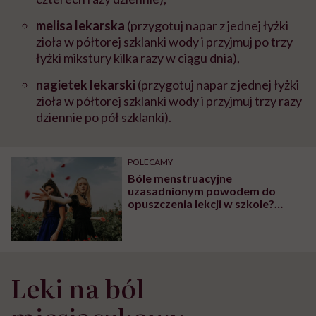
melisa lekarska
(przygotuj napar z jednej łyżki
zioła w półtorej szklanki wody i przyjmuj po trzy
łyżki mikstury kilka razy w ciągu dnia),
nagietek lekarski
(przygotuj napar z jednej łyżki
zioła w półtorej szklanki wody i przyjmuj trzy razy
dziennie po pół szklanki).
POLECAMY
Bóle menstruacyjne
uzasadnionym powodem do
opuszczenia lekcji w szkole?
Walczy o to ojciec trzech córek
Leki na ból