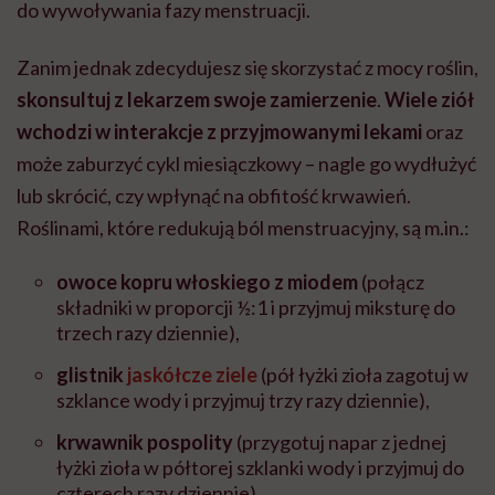
do wywoływania fazy menstruacji.
Zanim jednak zdecydujesz się skorzystać z mocy roślin,
skonsultuj z lekarzem swoje zamierzenie
.
Wiele ziół
wchodzi w interakcje z przyjmowanymi lekami
oraz
może zaburzyć cykl miesiączkowy – nagle go wydłużyć
lub skrócić, czy wpłynąć na obfitość krwawień.
Roślinami, które redukują ból menstruacyjny, są m.in.:
owoce kopru włoskiego z miodem
(połącz
składniki w proporcji ½:1 i przyjmuj miksturę do
trzech razy dziennie),
glistnik
jaskółcze ziele
(pół łyżki zioła zagotuj w
szklance wody i przyjmuj trzy razy dziennie),
krwawnik pospolity
(przygotuj napar z jednej
łyżki zioła w półtorej szklanki wody i przyjmuj do
czterech razy dziennie),