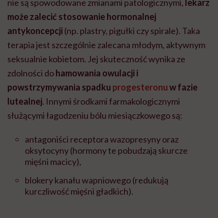
nie są spowodowane zmianami patologicznymi,
lekarz
może zalecić stosowanie hormonalnej
antykoncepcji
(np. plastry, pigułki czy spirale). Taka
terapia jest szczególnie zalecana młodym, aktywnym
seksualnie kobietom. Jej skuteczność wynika ze
zdolności do
hamowania owulacji i
powstrzymywania spadku
progesteronu
w fazie
lutealnej
. Innymi środkami farmakologicznymi
służącymi łagodzeniu bólu miesiączkowego są:
antagoniści receptora wazopresyny oraz
oksytocyny
(hormony te pobudzają skurcze
mięśni macicy),
blokery kanału wapniowego (redukują
kurczliwość mięśni gładkich).