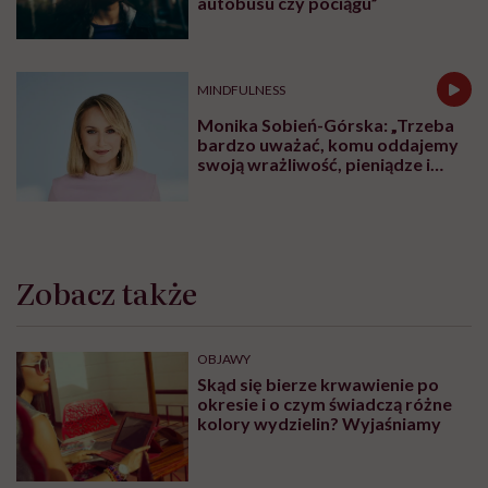
autobusu czy pociągu”
MINDFULNESS
Monika Sobień-Górska: „Trzeba
bardzo uważać, komu oddajemy
swoją wrażliwość, pieniądze i
zaufanie”
Zobacz także
OBJAWY
Skąd się bierze krwawienie po
okresie i o czym świadczą różne
kolory wydzielin? Wyjaśniamy