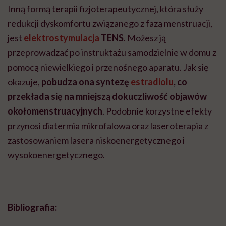
Inną formą terapii fizjoterapeutycznej, która służy
redukcji dyskomfortu związanego z fazą menstruacji,
jest
elektrostymulacja
TENS
. Możesz ją
przeprowadzać po instruktażu samodzielnie w domu z
pomocą niewielkiego i przenośnego aparatu. Jak się
okazuje,
pobudza ona syntezę
estradiolu
, co
przekłada się na mniejszą dokuczliwość objawów
okołomenstruacyjnych
. Podobnie korzystne efekty
przynosi diatermia mikrofalowa
oraz laseroterapia z
zastosowaniem lasera niskoenergetycznego i
wysokoenergetycznego.
Bibliografia: