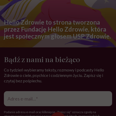
Hello Zdrowie to strona tworzona
przez Fundację Hello Zdrowie, która
jest społecznym głosem USP Zdrowie.
Bądź z nami na bieżąco
Co tydzień wybieramy teksty, rozmowy i podcasty Hello
Zdrowie o ciele, psychice i codziennym życiu. Zapisz się i
czytaj bez pośpiechu.
Adres
e-
mail
*
Podanie adresu e-mail oraz kliknięcie „Zapisz się” oznacza zgodę na
otrzymywanie wiadomości o nowościach, produktach, promocjach lub