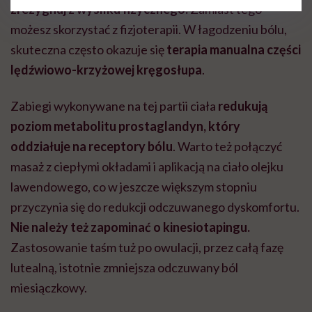
zrezygnuj z wysiłku fizycznego.
Zamiast tego
możesz skorzystać z fizjoterapii. W łagodzeniu bólu,
skuteczna często okazuje się
terapia manualna części
lędźwiowo-krzyżowej kręgosłupa
.
Zabiegi wykonywane na tej partii ciała
redukują
poziom metabolitu prostaglandyn, który
oddziałuje na receptory bólu
. Warto też połączyć
masaż z ciepłymi okładami i aplikacją na ciało olejku
lawendowego, co w jeszcze większym stopniu
przyczynia się do redukcji odczuwanego dyskomfortu.
Nie należy też zapominać o kinesiotapingu.
Zastosowanie taśm tuż po owulacji, przez całą fazę
lutealną, istotnie zmniejsza odczuwany ból
miesiączkowy.