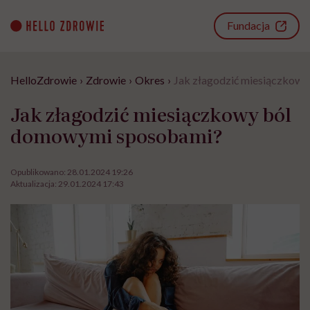
Go
to
Fundacja
content
HelloZdrowie
›
Zdrowie
›
Okres
›
Jak złagodzić miesiączkow
Jak złagodzić miesiączkowy ból
domowymi sposobami?
Opublikowano:
28.01.2024 19:26
Aktualizacja:
29.01.2024 17:43