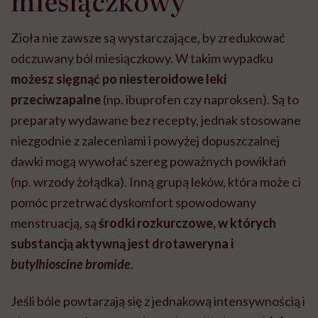
miesiączkowy
Zioła nie zawsze są wystarczające, by zredukować
odczuwany ból miesiączkowy. W takim wypadku
możesz sięgnąć po niesteroidowe leki
przeciwzapalne
(np. ibuprofen czy naproksen). Są to
preparaty wydawane bez recepty, jednak stosowane
niezgodnie z zaleceniami i powyżej dopuszczalnej
dawki mogą wywołać szereg poważnych powikłań
(np. wrzody żołądka). Inną grupą leków, która może ci
pomóc przetrwać dyskomfort spowodowany
menstruacją, są
środki rozkurczowe, w których
substancją aktywną jest drotaweryna i
butylhioscine bromide
.
Jeśli bóle powtarzają się z jednakową intensywnością i