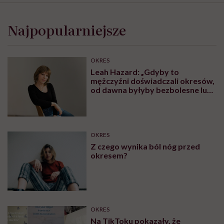
Najpopularniejsze
OKRES
Leah Hazard: „Gdyby to
mężczyźni doświadczali okresów,
od dawna byłyby bezbolesne lub
zlikwidowane”
OKRES
Z czego wynika ból nóg przed
okresem?
OKRES
Na TikToku pokazały, że