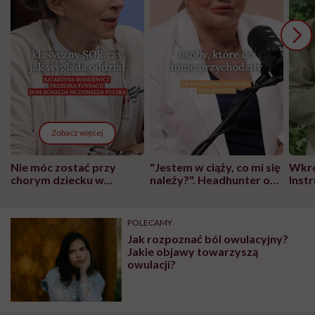
Zobacz więcej
Nie móc zostać przy
"Jestem w ciąży, co mi się
Wkró
chorym dziecku w
należy?". Headhunter o
Inst
szpitalu to tortura.
zmianie pokoleniowej u
atak
"Przeszkadzać w tym
kobiet w ciąży na rynku
wars
może chyba tylko
pracy
eksp
POLECAMY
głupota i brak
Jak rozpoznać ból owulacyjny?
wyobraźni"
Jakie objawy towarzyszą
owulacji?