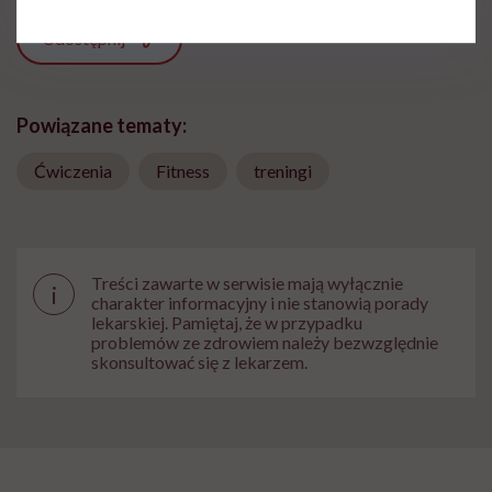
Udostępnij
Powiązane tematy:
Ćwiczenia
Fitness
treningi
Treści zawarte w serwisie mają wyłącznie
i
charakter informacyjny i nie stanowią porady
lekarskiej. Pamiętaj, że w przypadku
problemów ze zdrowiem należy bezwzględnie
skonsultować się z lekarzem.