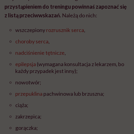
przystąpieniem do treningu powinnaś zapoznać się
z listą przeciwwskazań.
Należą do nich:
wszczepiony
rozrusznik serca
,
choroby serca
,
nadciśnienie tętnicze
,
epilepsja
(wymagana konsultacja z lekarzem, bo
każdy przypadek jest inny);
nowotwór;
przepuklina
pachwinowa lub brzuszna;
ciąża;
zakrzepica;
gorączka;