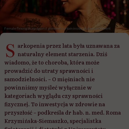
Female flexing bicep against glimmer curtain inside club environment
S
arkopenia przez lata była uznawana za
naturalny element starzenia. Dziś
wiadomo, że to choroba, która może
prowadzić do utraty sprawności i
samodzielności. – O mięśniach nie
powinniśmy myśleć wyłącznie w
kategoriach wyglądu czy sprawności
fizycznej. To inwestycja w zdrowie na
przyszłość – podkreśla dr hab. n. med. Roma
Krzymińska-Siemaszko, specjalistka