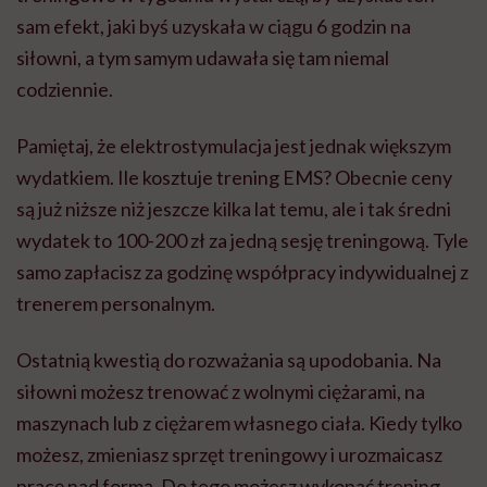
sam efekt, jaki byś uzyskała w ciągu 6 godzin na
siłowni, a tym samym udawała się tam niemal
codziennie.
Pamiętaj, że elektrostymulacja jest jednak większym
wydatkiem. Ile kosztuje trening EMS? Obecnie ceny
są już niższe niż jeszcze kilka lat temu, ale i tak średni
wydatek to 100-200 zł za jedną sesję treningową. Tyle
samo zapłacisz za godzinę współpracy indywidualnej z
trenerem personalnym.
Ostatnią kwestią do rozważania są upodobania. Na
siłowni możesz trenować z wolnymi ciężarami, na
maszynach lub z ciężarem własnego ciała. Kiedy tylko
możesz, zmieniasz sprzęt treningowy i urozmaicasz
pracę nad formą. Do tego możesz wykonać trening