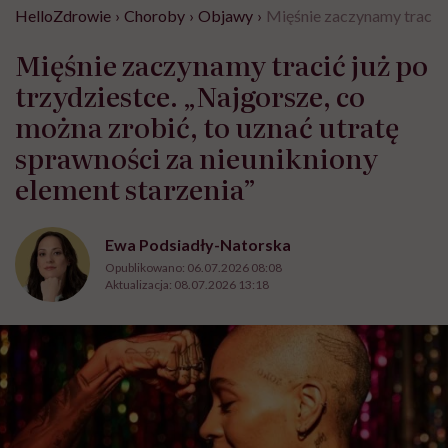
HelloZdrowie
›
Choroby
›
Objawy
›
Mięśnie zaczynamy tracić j
Mięśnie zaczynamy tracić już po
trzydziestce. „Najgorsze, co
można zrobić, to uznać utratę
sprawności za nieunikniony
element starzenia”
Ewa Podsiadły-Natorska
Opublikowano:
06.07.2026 08:08
Aktualizacja:
08.07.2026 13:18