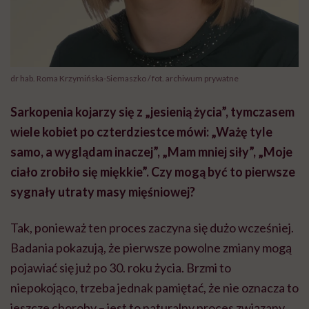
dr hab. Roma Krzymińska-Siemaszko / fot. archiwum prywatne
Sarkopenia kojarzy się z „jesienią życia”, tymczasem
wiele kobiet po czterdziestce mówi: „Ważę tyle
samo, a wyglądam inaczej”, „Mam mniej siły”, „Moje
ciało zrobiło się miękkie”. Czy mogą być to pierwsze
sygnały utraty masy mięśniowej?
Tak, ponieważ ten proces zaczyna się dużo wcześniej.
Badania pokazują, że pierwsze powolne zmiany mogą
pojawiać się już po 30. roku życia. Brzmi to
niepokojąco, trzeba jednak pamiętać, że nie oznacza to
jeszcze choroby – jest to naturalny proces związany