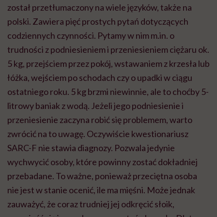
został przetłumaczony na wiele języków, także na
polski. Zawiera pięć prostych pytań dotyczących
codziennych czynności. Pytamy w nim m.in. o
trudności z podniesieniem i przeniesieniem ciężaru ok.
5 kg, przejściem przez pokój, wstawaniem z krzesła lub
łóżka, wejściem po schodach czy o upadki w ciągu
ostatniego roku. 5 kg brzmi niewinnie, ale to choćby 5-
litrowy baniak z wodą. Jeżeli jego podniesienie i
przeniesienie zaczyna robić się problemem, warto
zwrócić na to uwagę. Oczywiście kwestionariusz
SARC-F nie stawia diagnozy. Pozwala jedynie
wychwycić osoby, które powinny zostać dokładniej
przebadane. To ważne, ponieważ przeciętna osoba
nie jest w stanie ocenić, ile ma mięśni. Może jednak
zauważyć, że coraz trudniej jej odkręcić słoik,