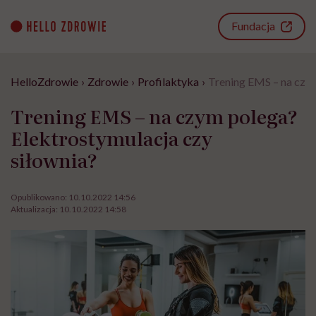
Go
to
Fundacja
content
HelloZdrowie
›
Zdrowie
›
Profilaktyka
›
Trening EMS – na czym
Trening EMS – na czym polega?
Elektrostymulacja czy
siłownia?
Opublikowano:
10.10.2022 14:56
Aktualizacja:
10.10.2022 14:58