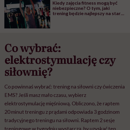
Kiedy zajęcia fitness mogą być
niebezpieczne? O tym, jaki
trening będzie najlepszy na start,
pozmawialiśmy z fizjoterapeutką i
trenerem personalnym
Co wybrać:
elektrostymulację czy
siłownię?
Co powinnaś wybrać: trening na siłowni czy ćwiczenia
EMS? Jeśli masz mało czasu, wybierz
elektrostymulację mięśniową. Obliczono, że raptem
20 minut treningu z prądami odpowiada 3 godzinom
tradycyjnego treningu na siłowni. Raptem 2 sesje
treningowe w tygodniu wystarczą, by uzyskać ten