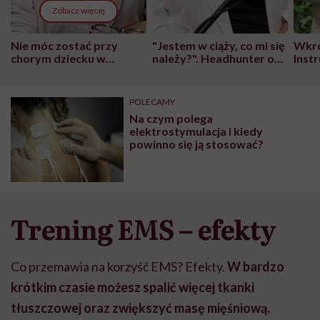
Zobacz więcej
Nie móc zostać przy
"Jestem w ciąży, co mi się
Wkró
chorym dziecku w
należy?". Headhunter o
Inst
szpitalu to tortura.
zmianie pokoleniowej u
atak
"Przeszkadzać w tym
kobiet w ciąży na rynku
wars
może chyba tylko
pracy
eksp
POLECAMY
głupota i brak
Na czym polega
wyobraźni"
elektrostymulacja i kiedy
powinno się ją stosować?
Trening EMS – efekty
Co przemawia na korzyść EMS? Efekty.
W bardzo
krótkim czasie możesz spalić więcej tkanki
tłuszczowej oraz zwiększyć masę mięśniową.