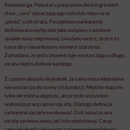
Rosenberga. Powstał z połączenia dwóch greckich
słów: „sarx” oznaczającego ciało lub mięso oraz
„penia”, czyli utrata. Początkowo sarkopenię
definiowano wyłącznie jako związany z wiekiem
spadek masy mięśniowej. Uważano wręcz, że jest to
naturalny i nieunikniony element starzenia.
Zakładano, że jeśli człowiek żyje wystarczająco długo,
utrata mięśni dotknie każdego.
Z czasem okazało się jednak, że sama masa mięśniowa
nie wystarcza do oceny ich kondycji. Mięśnie mają nie
tylko określoną objętość, ale przede wszystkim
wykonują pracę i generują siłę. Dlatego definicja
sarkopenii zaczęła ewoluować. Dziś oznacza ona
utratę zarówno masy, jak i siły mięśniowej. Coraz
częściej określa się ją wręcz mianem niewydolności