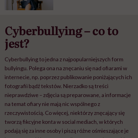
Cyberbullying – co to
jest?
Cyberbullying to jedna z najpopularniejszych form
bullyingu. Polega ona na znęcaniu się nad ofiarami w
internecie, np. poprzez publikowanie poniżających ich
fotografii bądź tekstów. Nierzadko są treści
nieprawdziwe – zdjęcia są preparowane, a informacje
na temat ofiary nie mają nic wspólnego z
rzeczywistością. Co więcej, niektórzy znęcający się
tworzą fikcyjne konta w social mediach, w których
podają się za inne osoby i piszą różne ośmieszające je