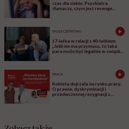
czas dla siebie. Psychiatra
tłumaczy, czym jest revenge
bedtime procrastination
SPOŁECZEŃSTWO
17-latka w relacji z 40-latkiem.
„Jeśli nie ma przymusu, to taka
para może być legalnie w związku.
I mówiąc brutalnie: nic nikomu do
tego”
PRACA
Kobieta dojrzała na rynku pracy.
O prawie, dyskryminacji i
przedwczesnej rezygnacji z
kariery
Zobacz także