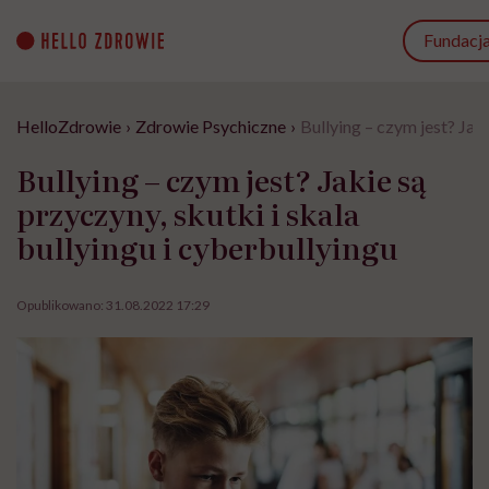
Go
to
Fundacj
content
HelloZdrowie
›
Zdrowie Psychiczne
›
Bullying – czym jest? Jaki
Bullying – czym jest? Jakie są
przyczyny, skutki i skala
bullyingu i cyberbullyingu
Opublikowano:
31.08.2022 17:29