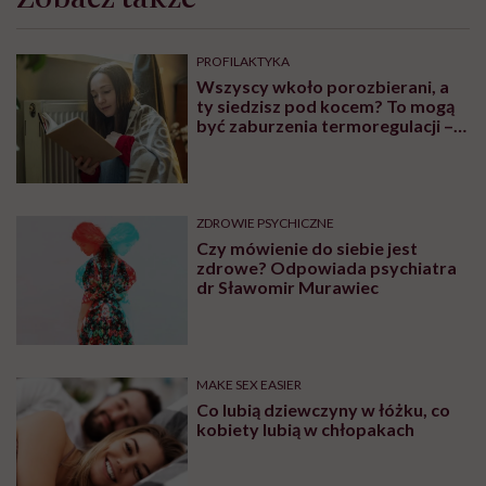
PROFILAKTYKA
Wszyscy wkoło porozbierani, a
ty siedzisz pod kocem? To mogą
być zaburzenia termoregulacji –
wynikające z choroby lub złych
nawyków
ZDROWIE PSYCHICZNE
Czy mówienie do siebie jest
zdrowe? Odpowiada psychiatra
dr Sławomir Murawiec
MAKE SEX EASIER
Co lubią dziewczyny w łóżku, co
kobiety lubią w chłopakach