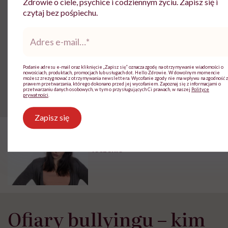
Zdrowie o ciele, psychice i codziennym życiu. Zapisz się i
moczenie się w nocy,
czytaj bez pośpiechu.
brak apetytu
.
Adres
e-
mail
*
W skrajnych przypadkach w głowie ofiary pojawiają
się myśli samobójcze. Dlatego też, aby nie doszło do
Podanie adresu e-mail oraz kliknięcie „Zapisz się” oznacza zgodę na otrzymywanie wiadomości o
nowościach, produktach, promocjach lub usługach dot. Hello Zdrowie. W dowolnym momencie
tragedii, nie można pozostawać na takie sytuacje
możesz zrezygnować z otrzymywania newslettera. Wycofanie zgody nie ma wpływu na zgodność z
prawem przetwarzania, którego dokonano przed jej wycofaniem. Zapoznaj się z informacjami o
przetwarzaniu danych osobowych, w tym o przysługujących Ci prawach, w naszej
Polityce
obojętnymi.
prywatności
.
Zapisz się
POLECAMY
Nerwica – rodzaje, objawy,
leczenie
Ofiary bullyingu – kim