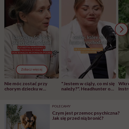
Zobacz więcej
Nie móc zostać przy
"Jestem w ciąży, co mi się
Wkró
chorym dziecku w
należy?". Headhunter o
Inst
szpitalu to tortura.
zmianie pokoleniowej u
atak
"Przeszkadzać w tym
kobiet w ciąży na rynku
wars
może chyba tylko
pracy
eksp
POLECAMY
głupota i brak
Czym jest przemoc psychiczna?
wyobraźni"
Jak się przed nią bronić?