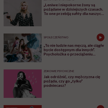
„Leniwe i niepokorne żony są
pożądane w dzisiejszych czasach.
To one przebiją sufity dla naszych
córek” – uważa Małgorzata
Gilmajster, psycholożka i
mediatorka
SPOŁECZEŃSTWO
„To nie ludzie nas męczą, ale ciągłe
bycie dostępnym dla innych”.
Psycholożka o przeciążeniu
społecznym
ZDROWIE PSYCHICZNE
Jak odróżnić, czy mężczyzna cię
pożąda, czy go „tylko”
podniecasz?