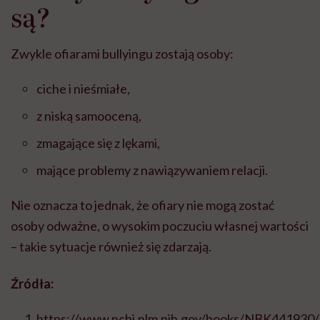
są?
Zwykle ofiarami bullyingu zostają osoby:
ciche i nieśmiałe,
z niską samooceną,
zmagające się z lękami,
mające problemy z nawiązywaniem relacji.
Nie oznacza to jednak, że ofiary nie mogą zostać
osoby odważne, o wysokim poczuciu własnej wartości
– takie sytuacje również się zdarzają.
Źródła:
https://www.ncbi.nlm.nih.gov/books/NBK441930/