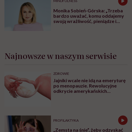
MINDFULNESS
Monika Sobień-Górska: „Trzeba
bardzo uważać, komu oddajemy
swoją wrażliwość, pieniądze i
zaufanie”
Najnowsze w naszym serwisie
ZDROWIE
Jajniki wcale nie idą na emeryturę
po menopauzie. Rewolucyjne
odkrycie amerykańskich
naukowców
PROFILAKTYKA
„Zemsta na śnie”, żeby odzyskać