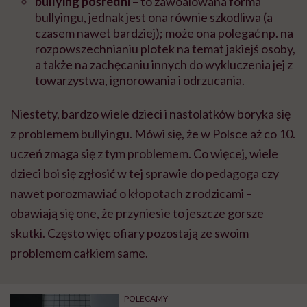
bullying pośredni
– to zawoalowana forma
bullyingu, jednak jest ona równie szkodliwa (a
czasem nawet bardziej); może ona polegać np. na
rozpowszechnianiu plotek na temat jakiejś osoby,
a także na zachęcaniu innych do wykluczenia jej z
towarzystwa, ignorowania i odrzucania.
Niestety, bardzo wiele dzieci i nastolatków boryka się
z problemem bullyingu. Mówi się, że w Polsce aż co 10.
uczeń zmaga się z tym problemem. Co więcej, wiele
dzieci boi się zgłosić w tej sprawie do pedagoga czy
nawet porozmawiać o kłopotach z rodzicami –
obawiają się one, że przyniesie to jeszcze gorsze
skutki. Często więc ofiary pozostają ze swoim
problemem całkiem same.
POLECAMY