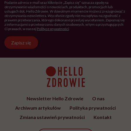
Podanie adresu e-mail oraz kliknięcie „Zapisz się” oznacza zgodę na
otrzymywanie wiadomości o nowościach, produktach, promocjach lub
usługach dot. Hello Zdrowie. W dowolnym momencie możesz zrezygnować z
otrzymywania newslettera. Wycofanie zgody nie ma wpływu na zgodność z
prawem przetwarzania, którego dokonano przed jej wycofaniem. Zapoznaj się
z informacjami o przetwarzaniu danych osobowych, w tym o przysługujących
Ci prawach, w naszej
Polityce prywatności
.
Zapisz się
Newsletter Hello Zdrowie
O nas
Archiwum artykułów
Polityka prywatności
Zmiana ustawień prywatności
Kontakt