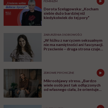
FEMINIZM
Dorota Szelągowska: „Kocham
siebie dużo bardziej niż
kiedykolwiek do tej pory”
ZABURZENIA OSOBOWOŚCI
„W łóżku z narcyzem seksualnym
nie ma namiętności ani fascynacji.
Przeciwnie – druga strona czuje
się użyta” – mówi seksuolożka
Monika Kaszuba
ZDROWIE PSYCHICZNE
Mikroobjawy stresu. „Bardzo
wiele osób jest tak odłączonych
od własnego ciała, że orientuje
się dopiero wtedy, kiedy
organizm naprawdę odmawia
współpracy”