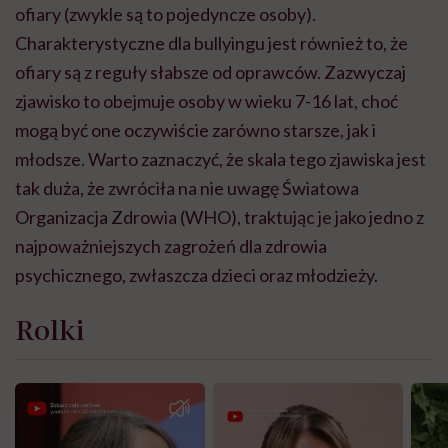
ofiary (zwykle są to pojedyncze osoby).
Charakterystyczne dla bullyingu jest również to, że
ofiary są z reguły słabsze od oprawców. Zazwyczaj
zjawisko to obejmuje osoby w wieku 7-16 lat, choć
mogą być one oczywiście zarówno starsze, jak i
młodsze. Warto zaznaczyć, że skala tego zjawiska jest
tak duża, że zwróciła na nie uwagę Światowa
Organizacja Zdrowia (WHO), traktując je jako jedno z
najpoważniejszych zagrożeń dla zdrowia
psychicznego, zwłaszcza dzieci oraz młodzieży.
Rolki