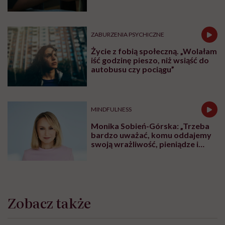
ZABURZENIA PSYCHICZNE
Życie z fobią społeczną. „Wolałam
iść godzinę pieszo, niż wsiąść do
autobusu czy pociągu”
MINDFULNESS
Monika Sobień-Górska: „Trzeba
bardzo uważać, komu oddajemy
swoją wrażliwość, pieniądze i
zaufanie”
Zobacz także