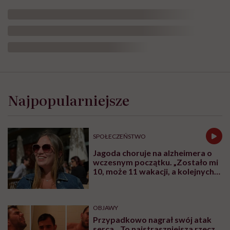
Najpopularniejsze
SPOŁECZEŃSTWO
Jagoda choruje na alzheimera o
wczesnym początku. „Zostało mi
10, może 11 wakacji, a kolejnych
nie będę już świadoma”
OBJAWY
Przypadkowo nagrał swój atak
serca. „To najstraszniejsza rzecz,