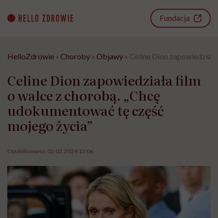
Go
to
Fundacja
content
HelloZdrowie
›
Choroby
›
Objawy
›
Celine Dion zapowiedziała
Celine Dion zapowiedziała film
o walce z chorobą. „Chcę
udokumentować tę część
mojego życia”
Opublikowano:
02.02.2024 13:06