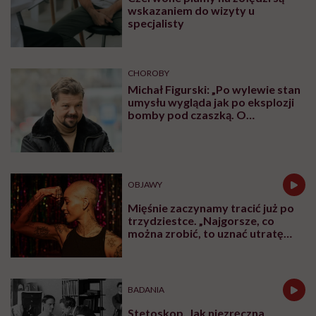
wskazaniem do wizyty u
specjalisty
CHOROBY
Michał Figurski: „Po wylewie stan
umysłu wygląda jak po eksplozji
bomby pod czaszką. O
jakiejkolwiek pracy myśli się na
samym końcu”
OBJAWY
Mięśnie zaczynamy tracić już po
trzydziestce. „Najgorsze, co
można zrobić, to uznać utratę
sprawności za nieunikniony
element starzenia”
BADANIA
Stetoskop. Jak niezręczna