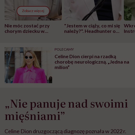
Zobacz więcej
Nie móc zostać przy
"Jestem w ciąży, co mi się
Wkró
chorym dziecku w
należy?". Headhunter o
Inst
szpitalu to tortura.
zmianie pokoleniowej u
atak
"Przeszkadzać w tym
kobiet w ciąży na rynku
wars
może chyba tylko
pracy
eksp
POLECAMY
głupota i brak
Celine Dion cierpi na rzadką
wyobraźni"
chorobę neurologiczną. „Jedna na
milion”
„Nie panuje nad swoimi
mięśniami”
Celine Dion druzgoczącą diagnozę poznała w 2022 r.