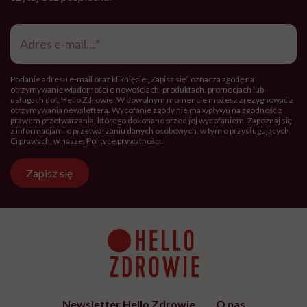
Adres
e-
mail
*
Podanie adresu e-mail oraz kliknięcie „Zapisz się” oznacza zgodę na
otrzymywanie wiadomości o nowościach, produktach, promocjach lub
usługach dot. Hello Zdrowie. W dowolnym momencie możesz zrezygnować z
otrzymywania newslettera. Wycofanie zgody nie ma wpływu na zgodność z
prawem przetwarzania, którego dokonano przed jej wycofaniem. Zapoznaj się
z informacjami o przetwarzaniu danych osobowych, w tym o przysługujących
Ci prawach, w naszej
Polityce prywatności
.
Zapisz się
Newsletter Hello Zdrowie
O nas