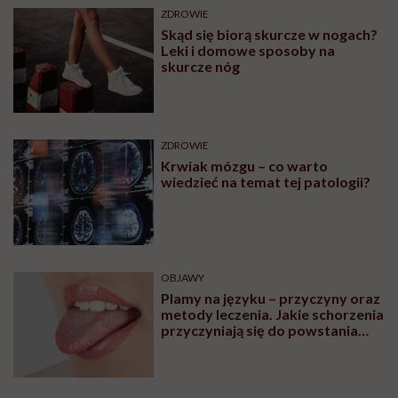
ZDROWIE
Skąd się biorą skurcze w nogach?
Leki i domowe sposoby na
skurcze nóg
ZDROWIE
Krwiak mózgu – co warto
wiedzieć na temat tej patologii?
OBJAWY
Plamy na języku – przyczyny oraz
metody leczenia. Jakie schorzenia
przyczyniają się do powstania
plam na języku?