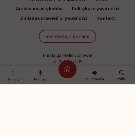
Archiwum artykułów
Polityka prywatności
Zmiana ustawień prywatności
Kontakt
Skontaktuj się z nami
Fundacja Hello Zdrowie
ul. Poleczki 35
02-822 Warszawa
Strona główna
NIP 9512613236
Multimedia
Szukaj
Tematy
Podcast
Kontakt z redakcją
redakcja@hellozdrowie.pl
Dołącz do naszej społeczności