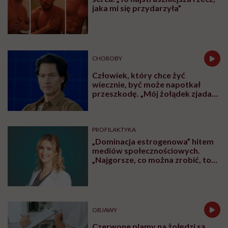
jaka mi się przydarzyła”
CHOROBY
Człowiek, który chce żyć
wiecznie, być może napotkał
przeszkodę. „Mój żołądek zjada
sam siebie”
PROFILAKTYKA
„Dominacja estrogenowa” hitem
mediów społecznościowych.
„Najgorsze, co można zrobić, to
leczyć modne hasło”
OBJAWY
Czerwone plamy na żołędzi są