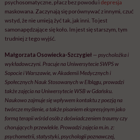
psychosomatyczne, płacz bez powodu i
depresja
maskowana. Zaczynają się porównywać z innymi, czuć
wstyd, że nie umieją żyć tak, jak inni. To jest
samonapędzające się koło. Im jest się starszym, tym
trudniej z tego wyjść.
Małgorzata Osowiecka-
Szczygieł
—
psycholożka i
wykładowczyni. Pracuje na Uniwersytecie SWPS w
Sopocie i Warszawie, w Akademii Medycznych i
Społecznych Nauk Stosowanych w Elblągu, prowadzi
także zajęcia na Uniwersytecie WSB w Gdańsku.
Naukowo zajmuje się wpływem kontaktu z
poezj
ą
na
tw
ó
rcze myślenie, a także pisaniem ekspresyjnym jako
formą terapii wśr
ó
d os
ó
b z doświadczeniem traumy czy
chorujących przewlekle. Prowadzi zajęcia m.in. z:
psychometrii, statystyki, psychologii poznawczej,