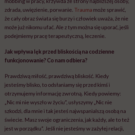
mobbing w pracy, krzywda ze strony najbliższej osoby,
zdrada, uwięzienie, porwanie.
Trauma
może sprawić,
że cały obraz świata się burzy i człowiek uważa, że nie
może już nikomu ufać. Ale z tym można się uporać, jeśli
podejmiemy pracę terapeutyczną, leczenie.
Jak wpływa lęk przed bliskością na codzienne
funkcjonowanie? Co nam odbiera?
Prawdziwą miłość, prawdziwą bliskość. Kiedy
jesteśmy blisko, to odsłaniamy się przed kimś i
otrzymujemy informację zwrotną. Kiedy powiemy:
„Nic mi nie wyszło w życiu”, usłyszymy „Nic nie
szkodzi, dla mnie i tak jesteś najwspanialszą osobą na
świecie. Masz swoje ograniczenia, jak każdy, ale to też
jest w porządku”. Jeśli nie jesteśmy w zażyłej relacji,