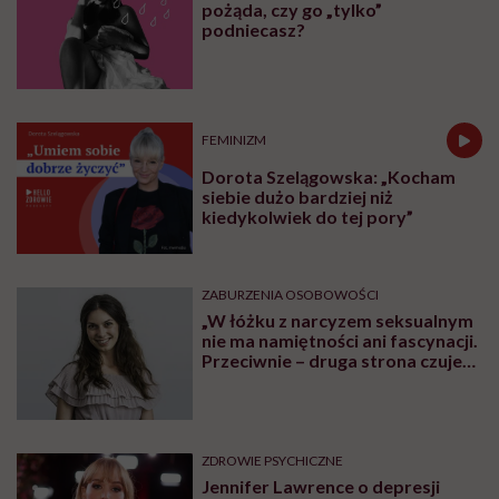
pożąda, czy go „tylko”
podniecasz?
FEMINIZM
Dorota Szelągowska: „Kocham
siebie dużo bardziej niż
kiedykolwiek do tej pory”
ZABURZENIA OSOBOWOŚCI
„W łóżku z narcyzem seksualnym
nie ma namiętności ani fascynacji.
Przeciwnie – druga strona czuje
się użyta” – mówi seksuolożka
Monika Kaszuba
ZDROWIE PSYCHICZNE
Jennifer Lawrence o depresji