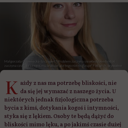
Małgorzata Osowiecka-Szczygieł:" Problem zaczyna się wtedy, kiedy ktoś
zaczyna czuć, że czegoś mu brakuje, ale tego nie realizuje" Fot. arch. prywatne
K
ażdy z nas ma potrzebę bliskości, nie
da się jej wymazać z naszego życia. U
niektórych jednak fizjologiczna potrzeba
bycia z kimś, dotykania kogoś i intymności,
styka się z lękiem. Osoby te będą dążyć do
bliskości mimo lęku, a po jakimś czasie dużej