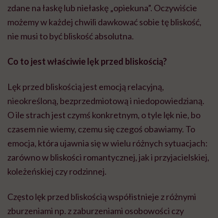
zdane na łaskę lub niełaskę „opiekuna”. Oczywiście
możemy w każdej chwili dawkować sobie tę bliskość,
nie musi to być bliskość absolutna.
Co to jest właściwie lęk przed bliskością
?
Lęk przed bliskością jest emocją relacyjną,
nieokreśloną, bezprzedmiotową i niedopowiedzianą.
O ile strach jest czymś konkretnym, o tyle lęk nie, bo
czasem nie wiemy, czemu się czegoś obawiamy. To
emocja, która ujawnia się w wielu różnych sytuacjach:
zarówno w bliskości romantycznej, jak i przyjacielskiej,
koleżeńskiej czy rodzinnej.
Często lęk przed bliskością współistnieje z różnymi
zburzeniami np. z zaburzeniami osobowości czy