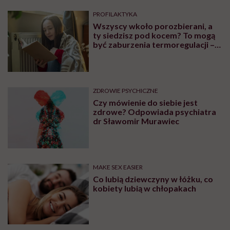
PROFILAKTYKA
Wszyscy wkoło porozbierani, a
ty siedzisz pod kocem? To mogą
być zaburzenia termoregulacji –
wynikające z choroby lub złych
nawyków
ZDROWIE PSYCHICZNE
Czy mówienie do siebie jest
zdrowe? Odpowiada psychiatra
dr Sławomir Murawiec
MAKE SEX EASIER
Co lubią dziewczyny w łóżku, co
kobiety lubią w chłopakach