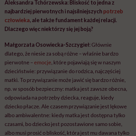
Aleksandra Tch
órzewska: Bliskość to jedna z
najbardziej pierwotnych i najsilniejszych
potrzeb
człowieka
, ale także fundament każdej relacji.
Dlaczego więc niekt
órzy się jej boją
?
Małgorzata Osowiecka-
Szczygieł:
Głównie
dlatego, że niesie za sobą różne – właśnie bardzo
pierwotne –
emocje
, które pojawiają się w naszym
dzieciństwie: przywiązanie do rodzica, najczęściej
matki. To przywiązanie może jawić się bardzo różnie,
np. w sposób bezpieczny: matka jest zawsze obecna,
odpowiada na potrzeby dziecka, reaguje, kiedy
dziecko płacze. Ale czasem przywiązanie jest lękowe
albo ambiwalentne: kiedy matka jest dostępna tylko
czasami, bo dziecko jest pozostawione samo sobie,
albo musi prosić o bliskość, która jest mu dawana tylko