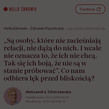
Go
to
Fundacja
content
HelloZdrowie
›
Zdrowie Psychiczne
›
„Są osoby, które nie zacie
„Są osoby, które nie zacieśniają
relacji, nie dążą do nich. I wcale
nie oznacza to, że ich nie chcą.
Tak się ich boją, że nie są w
stanie próbować”. Co nam
odbiera lęk przed bliskością?
Aleksandra Tchórzewska
Opublikowano:
19.01.2024 11:34
Aktualizacja:
19.01.2024 13:13