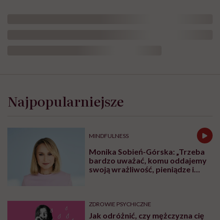
Najpopularniejsze
MINDFULNESS
Monika Sobień-Górska: „Trzeba
bardzo uważać, komu oddajemy
swoją wrażliwość, pieniądze i
zaufanie”
ZDROWIE PSYCHICZNE
Jak odróżnić, czy mężczyzna cię