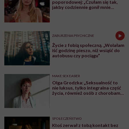
poporodowej: „Czułam się tak,
jakby codziennie gonił mnie
tygrys”
ZABURZENIA PSYCHICZNE
Życie z fobią społeczną. „Wolałam
iść godzinę pieszo, niż wsiąść do
autobusu czy pociągu”
MAKE SEX EASIER
Olga Grodzka: „Seksualność to
nie luksus, tylko integralna część
życia, również osób z chorobami
psychicznymi”
SPOŁECZEŃSTWO
Ktoś zerwał z tobą kontakt bez