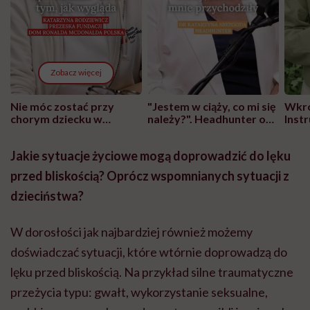
Zobacz więcej
Nie móc zostać przy
"Jestem w ciąży, co mi się
Wkró
chorym dziecku w
należy?". Headhunter o
Inst
szpitalu to tortura.
zmianie pokoleniowej u
atak
"Przeszkadzać w tym
kobiet w ciąży na rynku
wars
Jakie sytuacje życiowe mogą doprowadzić
do lęku
może chyba tylko
pracy
eksp
głupota i brak
przed bliskością
? Opr
ócz wspomnianych sytuacji z
wyobraźni"
dzieciństwa?
W dorosłości jak najbardziej również możemy
doświadczać sytuacji, które wtórnie doprowadzą do
lęku przed bliskością. Na przykład silne traumatyczne
przeżycia typu: gwałt, wykorzystanie seksualne,