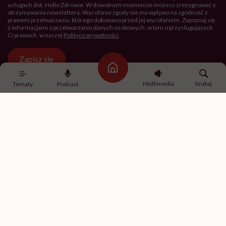
usługach dot. Hello Zdrowie. W dowolnym momencie możesz zrezygnować z
otrzymywania newslettera. Wycofanie zgody nie ma wpływu na zgodność z
prawem przetwarzania, którego dokonano przed jej wycofaniem. Zapoznaj się
z informacjami o przetwarzaniu danych osobowych, w tym o przysługujących
Ci prawach, w naszej
Polityce prywatności
.
Zapisz się
Strona główna
Multimedia
Szukaj
Tematy
Podcast
Newsletter Hello Zdrowie
O nas
Archiwum artykułów
Polityka prywatności
Zmiana ustawień prywatności
Kontakt
Skontaktuj się z nami