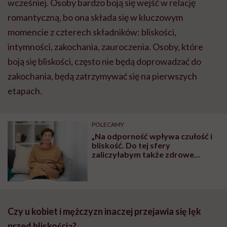
wcześniej. Osoby bardzo boją się wejść w relację
romantyczną, bo ona składa się w kluczowym
momencie z czterech składników: bliskości,
intymności, zakochania, zauroczenia. Osoby, które
boją się bliskości, często nie będą doprowadzać do
zakochania, będą zatrzymywać się na pierwszych
etapach.
POLECAMY
„Na odporność wpływa czułość i
bliskość. Do tej sfery
zaliczyłabym także zdrowe
relacje” – mówi ekspertka dr
Anna Romaniuk. Oto kluczowe
filary odporności!
Czy u kobiet i mężczyzn inaczej przejawia się lęk
przed bliskością
?