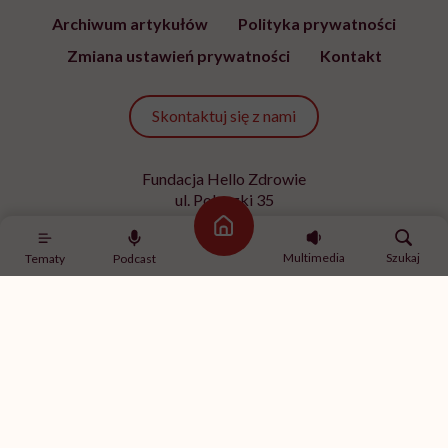
Archiwum artykułów
Polityka prywatności
Zmiana ustawień prywatności
Kontakt
Skontaktuj się z nami
Fundacja Hello Zdrowie
ul. Poleczki 35
02-822 Warszawa
Strona główna
NIP 9512613236
Multimedia
Szukaj
Tematy
Podcast
Kontakt z redakcją
redakcja@hellozdrowie.pl
Dołącz do naszej społeczności