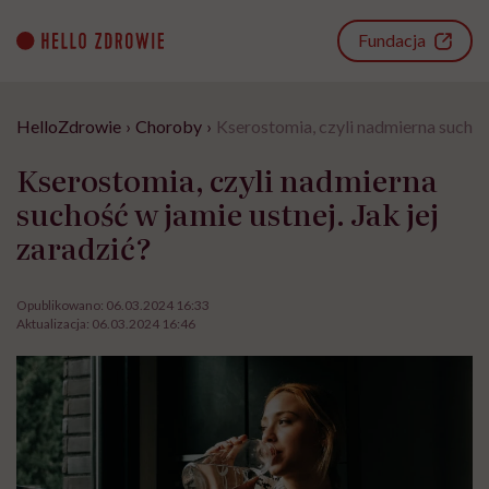
Go
to
Fundacja
content
HelloZdrowie
›
Choroby
›
Kserostomia, czyli nadmierna suchość
Kserostomia, czyli nadmierna
suchość w jamie ustnej. Jak jej
zaradzić?
Opublikowano:
06.03.2024 16:33
Aktualizacja:
06.03.2024 16:46