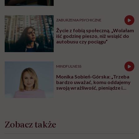
ZABURZENIA PSYCHICZNE
Życie z fobią społeczną. „Wolałam
iść godzinę pieszo, niż wsiąść do
autobusu czy pociągu”
MINDFULNESS
Monika Sobień-Górska: „Trzeba
bardzo uważać, komu oddajemy
swoją wrażliwość, pieniądze i
zaufanie”
Zobacz także