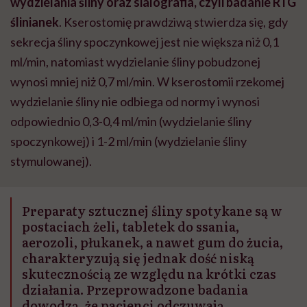
wydzielania śliny oraz sialografia, czyli badanie RTG
ślinianek
. Kserostomię prawdziwą stwierdza się, gdy
sekrecja śliny spoczynkowej jest nie większa niż 0,1
ml/min, natomiast wydzielanie śliny pobudzonej
wynosi mniej niż 0,7 ml/min. W kserostomii rzekomej
wydzielanie śliny nie odbiega od normy i wynosi
odpowiednio 0,3-0,4 ml/min (wydzielanie śliny
spoczynkowej) i 1-2 ml/min (wydzielanie śliny
stymulowanej).
Preparaty sztucznej śliny spotykane są w
postaciach żeli, tabletek do ssania,
aerozoli, płukanek, a nawet gum do żucia,
charakteryzują się jednak dość niską
skutecznością ze względu na krótki czas
działania. Przeprowadzone badania
dowodzą, że pacjenci odczuwają