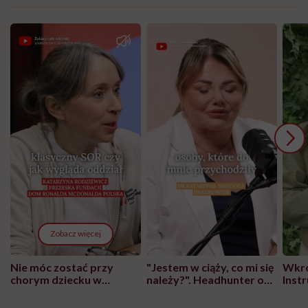
Zobacz więcej
Nie móc zostać przy
"Jestem w ciąży, co mi się
Wkró
chorym dziecku w
należy?". Headhunter o
Inst
szpitalu to tortura.
zmianie pokoleniowej u
atak
"Przeszkadzać w tym
kobiet w ciąży na rynku
wars