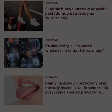
ZDROWIE
Skąd się biorą skurcze w nogach?
Leki i domowe sposoby na
skurcze nóg
ZDROWIE
Krwiak mózgu – co warto
wiedzieć na temat tej patologii?
OBJAWY
Plamy na języku – przyczyny oraz
metody leczenia. Jakie schorzenia
przyczyniają się do powstania
plam na języku?