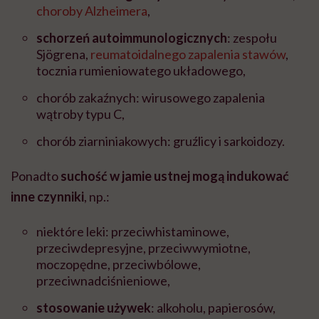
choroby Alzheimera
,
schorzeń autoimmunologicznych
: zespołu
Sjögrena,
reumatoidalnego zapalenia stawów
,
tocznia rumieniowatego układowego,
chorób zakaźnych: wirusowego zapalenia
wątroby typu C,
chorób ziarniniakowych: gruźlicy i sarkoidozy.
Ponadto
suchość w jamie ustnej mogą indukować
inne czynniki
, np.:
niektóre leki: przeciwhistaminowe,
przeciwdepresyjne, przeciwwymiotne,
moczopędne, przeciwbólowe,
przeciwnadciśnieniowe,
stosowanie używek
: alkoholu, papierosów,