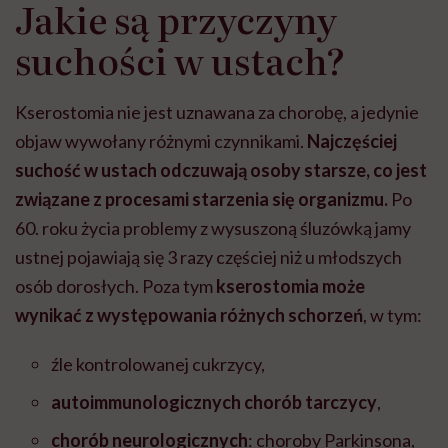
Jakie są przyczyny
może chyba tylko
pracy
eksp
głupota i brak
suchości w ustach?
wyobraźni"
Kserostomia nie jest uznawana za chorobę, a jedynie
objaw wywołany różnymi czynnikami.
Najczęściej
suchość w ustach odczuwają osoby starsze, co jest
związane z procesami starzenia się organizmu.
Po
60. roku życia problemy z wysuszoną śluzówką jamy
ustnej pojawiają się 3 razy częściej niż u młodszych
osób dorosłych. Poza tym
kserostomia może
wynikać z występowania różnych schorzeń
, w tym:
źle kontrolowanej cukrzycy,
autoimmunologicznych chorób tarczycy
,
chorób neurologicznych
: choroby Parkinsona,