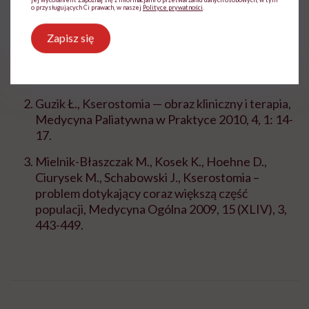
o przysługujących Ci prawach, w naszej
Polityce prywatności
.
Bibliografia:
Zapisz się
Guzik Ł., Kamysz E., Kserostomia – więcej niż
suchość w jamie ustnej, Farmakoterapia 2009,
tom 65, nr 6, 411-414.
Guzik Ł., Kserostomia — obraz kliniczny i terapia,
Medycyna Paliatywna w Praktyce 2010, 4, 1: 14-
17.
Mielnik-Błaszczak M., Kosek K., Hoehne D.,
Ciurysek M., Schabowski J., Kserostomia –
problem dotykający coraz większą część
populacji, Medycyna Ogólna 2009, 15 (XLIV), 3,
443-449.