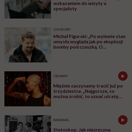
wskazaniem do wizyty u
specjalisty
CHOROBY
Michał Figurski: „Po wylewie stan
umysłu wygląda jak po eksplozji
bomby pod czaszką. O
jakiejkolwiek pracy myśli się na
samym końcu”
OBJAWY
Mięśnie zaczynamy tracić już po
trzydziestce. „Najgorsze, co
można zrobić, to uznać utratę
sprawności za nieunikniony
element starzenia”
BADANIA
Stetoskop. Jak niezręczna