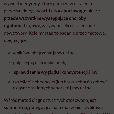
wywiad medyczny, który pomoże w ustaleniu
przyczyn dolegliwości.
Lekarz pod uwagę bierze
przede wszystkim występujące choroby
ogólnoustrojowe
, zażywane leki oraz leczone
nowotwory. Kolejny etap to badanie przedmiotowe,
obejmujące:
wnikliwe obejrzenie jamy ustnej,
palpacyjną ocenę ślinianek,
sprawdzenie wyglądu i konsystencji śliny
,
określenie obecności (lub braku) chorób zębów i
dziąseł oraz innych schorzeń jamy ustnej.
Wśród metod diagnostycznych stosowana jest
sialometria, polegająca na oznaczeniu szybkości