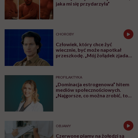
jaka mi się przydarzyła”
CHOROBY
Człowiek, który chce żyć
wiecznie, być może napotkał
przeszkodę. „Mój żołądek zjada
sam siebie”
PROFILAKTYKA
„Dominacja estrogenowa” hitem
mediów społecznościowych.
„Najgorsze, co można zrobić, to
leczyć modne hasło”
OBJAWY
Czerwone plamy na żołędzi są