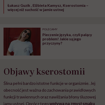
Łukasz Guzik , Elżbieta Kamysz, Kserostomia –
więcej niż suchość w jamie ustnej
POLECAMY
Pieczenie języka, czyli palący
problem! Jakie są jego
przyczyny?
Objawy kserostomii
Ślina pełni bardzo istotne funkcje w organizmie. Jej
obecność jest ważna do zachowania prawidłowych
funkcji trawiennych oraz nawilżania błony śluzowej
jamy ustnej. Oprócz tego
wpływa na zmysł smaku