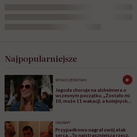
Najpopularniejsze
SPOŁECZEŃSTWO
Jagoda choruje na alzheimera o
wczesnym początku. „Zostało mi
10, może 11 wakacji, a kolejnych
nie będę już świadoma”
OBJAWY
Przypadkowo nagrał swój atak
serca. „To najstraszniejsza rzecz,