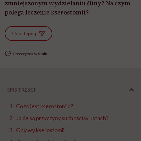
zmniejszonym wydzielaniu śliny? Na czym
polega leczenie kserostomii?
Udostępnij
Przeczytasz w 6 min
SPIS TREŚCI
Co to jest kserostomia?
Jakie są przyczyny suchości w ustach?
Objawy kserostomii