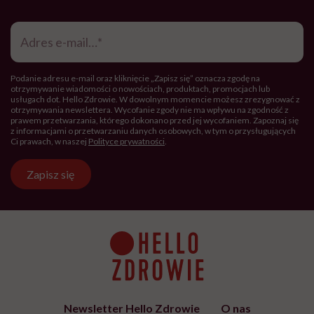
Adres
e-
mail
*
Podanie adresu e-mail oraz kliknięcie „Zapisz się” oznacza zgodę na
otrzymywanie wiadomości o nowościach, produktach, promocjach lub
usługach dot. Hello Zdrowie. W dowolnym momencie możesz zrezygnować z
otrzymywania newslettera. Wycofanie zgody nie ma wpływu na zgodność z
prawem przetwarzania, którego dokonano przed jej wycofaniem. Zapoznaj się
z informacjami o przetwarzaniu danych osobowych, w tym o przysługujących
Ci prawach, w naszej
Polityce prywatności
.
Zapisz się
Newsletter Hello Zdrowie
O nas