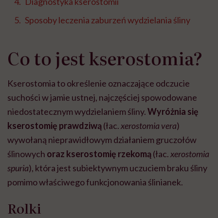
Diagnostyka kserostomii
Sposoby leczenia zaburzeń wydzielania śliny
Co to jest kserostomia?
Kserostomia to określenie oznaczające odczucie
suchości w jamie ustnej, najczęściej spowodowane
niedostatecznym wydzielaniem śliny.
Wyróżnia się
kserostomię prawdziwą
(łac.
xerostomia vera
)
wywołaną nieprawidłowym działaniem gruczołów
ślinowych
oraz kserostomię rzekomą
(łac.
xerostomia
spuria
), która jest subiektywnym uczuciem braku śliny
pomimo właściwego funkcjonowania ślinianek.
Rolki