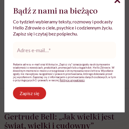
Bakterie
cipka
Kobiecość
Bądź z nami na bieżąco
zdrowie kobiet
Co tydzień wybieramy teksty, rozmowy i podcasty
Hello Zdrowie o ciele, psychice i codziennym życiu.
Zapisz się i czytaj bez pośpiechu.
Adres
Treści zawarte w serwisie mają wyłącznie
i
e-
charakter informacyjny i nie stanowią porady
mail
*
lekarskiej. Pamiętaj, że w przypadku
problemów ze zdrowiem należy bezwzględnie
Podanie adresu e-mail oraz kliknięcie „Zapisz się” oznacza zgodę na otrzymywanie
skonsultować się z lekarzem.
wiadomości o nowościach, produktach, promocjach lub usługach dot. Hello Zdrowie. W
dowolnym momencie możesz zrezygnować z otrzymywania newslettera. Wycofanie
zgody nie ma wpływu na zgodność z prawem przetwarzania, którego dokonano przed
jej wycofaniem. Zapoznaj się z informacjami o przetwarzaniu danych osobowych, w tym
o przysługujących Ci prawach, w naszej
Polityce prywatności
.
Zapisz się
Gertrude Bell: „Jak wielki jest
świat, wielki i cudowny”