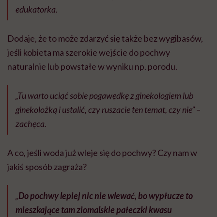
edukatorka.
Dodaje, że to może zdarzyć się także bez wygibasów,
jeśli kobieta ma szerokie wejście do pochwy
naturalnie lub powstałe w wyniku np. porodu.
„Tu warto uciąć sobie pogawędkę z ginekologiem lub
ginekolożką i ustalić, czy ruszacie ten temat, czy nie” –
zachęca.
A co, jeśli woda już wleje się do pochwy? Czy nam w
jakiś sposób zagraża?
„
Do pochwy lepiej nic nie wlewać, bo wypłucze to
mieszkające tam ziomalskie pałeczki kwasu