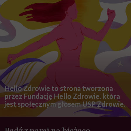
Hello Zdrowie to strona tworzona
przez Fundację Hello Zdrowie, która
jest społecznym głosem USP Zdrowie.
Bądź z nami na bieżąco