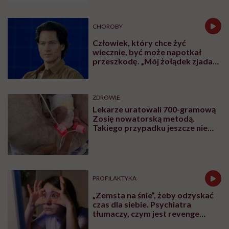
CHOROBY
Człowiek, który chce żyć
wiecznie, być może napotkał
przeszkodę. „Mój żołądek zjada
sam siebie”
ZDROWIE
Lekarze uratowali 700-gramową
Zosię nowatorską metodą.
Takiego przypadku jeszcze nie
było
PROFILAKTYKA
„Zemsta na śnie”, żeby odzyskać
czas dla siebie. Psychiatra
tłumaczy, czym jest revenge
bedtime procrastination