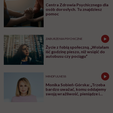
Centra Zdrowia Psychicznego dla
osób dorosłych. Tu znajdziesz
pomoc
ZABURZENIA PSYCHICZNE
Życie z fobią społeczną. „Wolałam
iść godzinę pieszo, niż wsiąść do
autobusu czy pociągu”
MINDFULNESS
Monika Sobień-Górska: „Trzeba
bardzo uważać, komu oddajemy
swoją wrażliwość, pieniądze i
zaufanie”