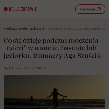
Go
to
Fundacja
content
HelloZdrowie
›
Zdrowie
›
Co się dzieje podczas moczenia „czic
Co się dzieje podczas moczenia
„cziczi” w wannie, basenie lub
jeziorku, tłumaczy Aga Szuścik
Opublikowano:
19.07.2024 07:17