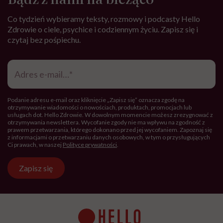
Co tydzień wybieramy teksty, rozmowy i podcasty Hello
Zdrowie o ciele, psychice i codziennym życiu. Zapisz się i
czytaj bez pośpiechu.
Adres
e-
mail
*
Podanie adresu e-mail oraz kliknięcie „Zapisz się” oznacza zgodę na
otrzymywanie wiadomości o nowościach, produktach, promocjach lub
usługach dot. Hello Zdrowie. W dowolnym momencie możesz zrezygnować z
otrzymywania newslettera. Wycofanie zgody nie ma wpływu na zgodność z
prawem przetwarzania, którego dokonano przed jej wycofaniem. Zapoznaj się
z informacjami o przetwarzaniu danych osobowych, w tym o przysługujących
Ci prawach, w naszej
Polityce prywatności
.
Zapisz się