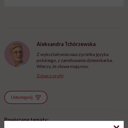
Aleksandra Tchórzewska
Z wykształcenia nauczycielka języka
polskiego, z zamiłowania dziennikarka.
Wierzy, że słowa mają moc
Zobacz profil
Udostępnij
Powiązane tematy: