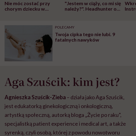
Nie móc zostać przy
"Jestem w ciąży, co mi się
Wkró
chorym dziecku w
należy?". Headhunter o
Inst
szpitalu to tortura.
zmianie pokoleniowej u
atak
"Przeszkadzać w tym
kobiet w ciąży na rynku
wars
może chyba tylko
pracy
eksp
POLECAMY
głupota i brak
Twoja cipka tego nie lubi. 9
wyobraźni"
fatalnych nawyków
Aga Szuścik: kim jest?
Agnieszka Szuścik-Zieba
– działa jako Aga Szuścik,
jest edukatorką ginekologiczną i onkologiczną,
artystką społeczną, autorką bloga „Życie po raku”,
specjalistką patient experience i medical art, a także
syrenką, czyli osobą, której z powodu nowotworu