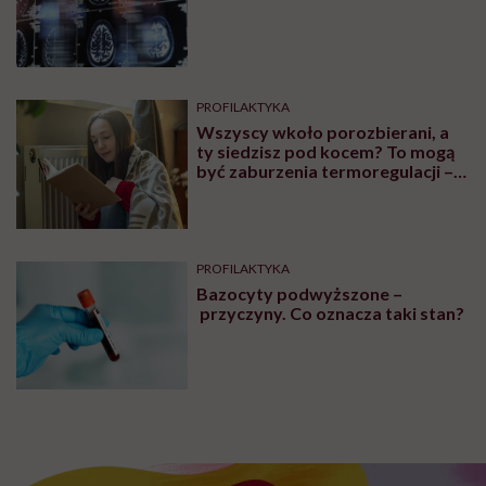
PROFILAKTYKA
Wszyscy wkoło porozbierani, a
ty siedzisz pod kocem? To mogą
być zaburzenia termoregulacji –
wynikające z choroby lub złych
nawyków
PROFILAKTYKA
Bazocyty podwyższone –
przyczyny. Co oznacza taki stan?