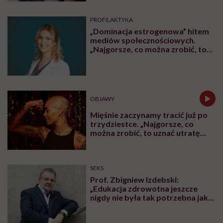
PROFILAKTYKA
„Dominacja estrogenowa” hitem
mediów społecznościowych.
„Najgorsze, co można zrobić, to
leczyć modne hasło”
OBJAWY
Mięśnie zaczynamy tracić już po
trzydziestce. „Najgorsze, co
można zrobić, to uznać utratę
sprawności za nieunikniony
element starzenia”
SEKS
Prof. Zbigniew Izdebski:
„Edukacja zdrowotna jeszcze
nigdy nie była tak potrzebna jak
teraz, kiedy jest taki chaos
informacyjny”