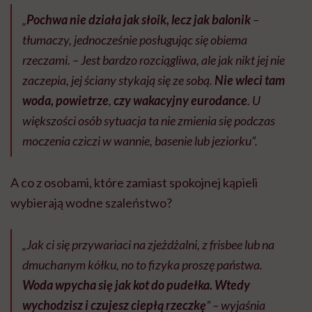
„
Pochwa nie działa jak słoik, lecz jak balonik
–
tłumaczy, jednocześnie posługując się obiema
rzeczami. – Jest bardzo rozciągliwa, ale jak nikt jej nie
zaczepia, jej ściany stykają się ze sobą.
Nie wleci tam
woda, powietrze
,
czy wakacyjny eurodance
. U
większości osób sytuacja ta nie zmienia się podczas
moczenia cziczi w wannie, basenie lub jeziorku”.
A co z osobami, które zamiast spokojnej kąpieli
wybierają wodne szaleństwo?
„Jak ci się przywariaci na zjeżdżalni, z frisbee lub na
dmuchanym kółku, no to fizyka proszę państwa.
Woda wpycha się jak kot do pudełka.
Wtedy
wychodzisz i czujesz ciepłą rzeczkę
” – wyjaśnia