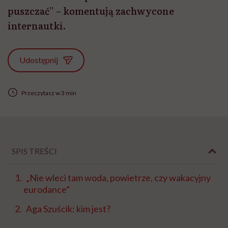
puszczać” – komentują zachwycone
internautki.
Udostępnij
Przeczytasz w 3 min
SPIS TREŚCI
„Nie wleci tam woda, powietrze, czy wakacyjny
eurodance”
Aga Szuścik: kim jest?