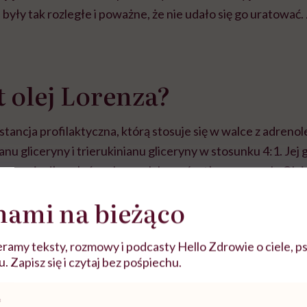
były tak rozległe i poważne, że nie udało się go uratować
t olej Lorenza?
stancja profilaktyczna, którą stosuje się w walce z adreno
ianu gliceryny i trierukinianu gliceryny w stosunku 4:1. Je
awania długołańcuchowych kwasów tłuszczowych. Olej 
awany długotrwałym badaniom. Udowodniono naukowo, że
nami na bieżąco
ej wystąpieniu. Niestety nie jest on w stanie wyleczyć ch
st ogólnodostępny, a jego zakup nie jest refundowany prze
ramy teksty, rozmowy i podcasty Hello Zdrowie o ciele, ps
 Zapisz się i czytaj bez pośpiechu.
Za 500 ml oleju trzeba zapłacić +/- 500 złotych i konieczne