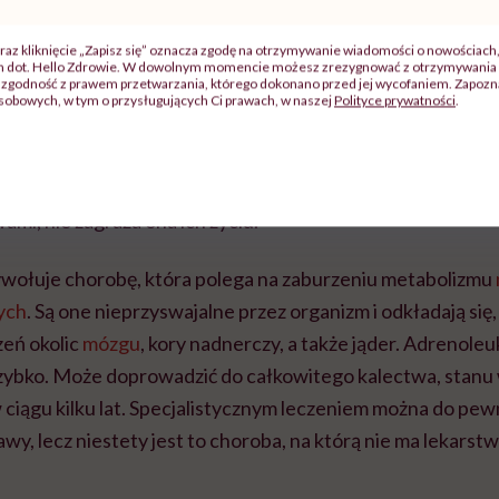
st adrenoleukodystrofia?
raz kliknięcie „Zapisz się” oznacza zgodę na otrzymywanie wiadomości o nowościach
ch dot. Hello Zdrowie. W dowolnym momencie możesz zrezygnować z otrzymywania 
zgodność z prawem przetwarzania, którego dokonano przed jej wycofaniem. Zapoznaj
sobowych, w tym o przysługujących Ci prawach, w naszej
Polityce prywatności
.
a, czyli w skrócie ALD, to choroba o podłożu genetycznym
no skutecznego lekarstwa. Jest ona dziedziczona z chrom
y tylko i wyłącznie mężczyzn. Kobiety są jej nosicielkami, n
mi, nie zagraża ona ich życiu.
wołuje chorobę, która polega na zaburzeniu metabolizmu
ych
. Są one nieprzyswajalne przez organizm i odkładają si
eń okolic
mózgu
, kory nadnerczy, a także jąder. Adrenole
szybko. Może doprowadzić do całkowitego kalectwa, sta
 ciągu kilku lat. Specjalistycznym leczeniem można do pe
wy, lecz niestety jest to choroba, na którą nie ma lekarstw