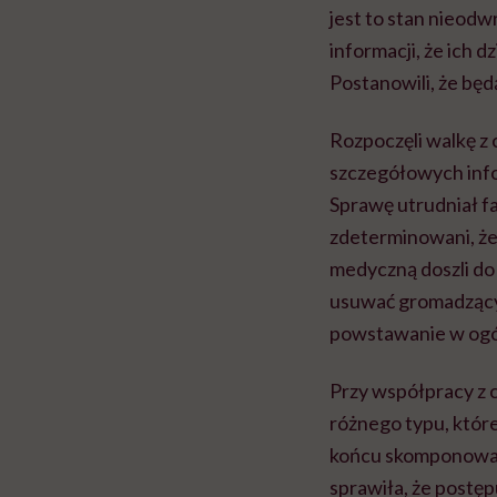
jest to stan nieodw
informacji, że ich 
Postanowili, że będ
Rozpoczęli walkę z 
szczegółowych info
Sprawę utrudniał fa
zdeterminowani, że
medyczną doszli do 
usuwać gromadzący
powstawanie w ogó
Przy współpracy z 
różnego typu, któr
końcu skomponować 
sprawiła, że postę