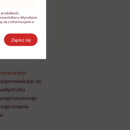
, produktach,
newslettera. Wycofanie
 się z informacjami o
, na którą do tej
Zapisz się
osomem X, co wiąże
atomiast poza
nasyconych
ę, doprowadzając do
ukodystrofia
nu wegetatywnego
wnego stopnia
a.