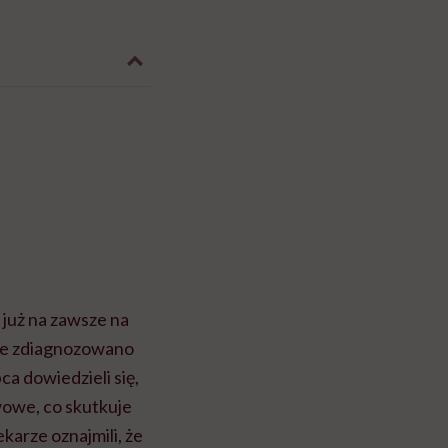
 już na zawsze na
one zdiagnozowano
a dowiedzieli się,
owe, co skutkuje
arze oznajmili, że