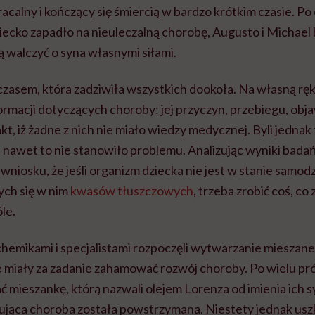
racalny i kończący się śmiercią w bardzo krótkim czasie. P
dziecko zapadło na nieuleczalną chorobę, Augusto i Michael 
ą walczyć o syna własnymi siłami.
czasem, która zadziwiła wszystkich dookoła. Na własną rę
rmacji dotyczących choroby: jej przyczyn, przebiegu, obj
kt, iż żadne z nich nie miało wiedzy medycznej. Byli jednak
 nawet to nie stanowiło problemu. Analizując wyniki bada
wniosku, że jeśli organizm dziecka nie jest w stanie samod
ch się w nim
kwasów tłuszczowych
, trzeba zrobić coś, co
le.
chemikami i specjalistami rozpoczęli wytwarzanie mieszan
e miały za zadanie zahamować rozwój choroby. Po wielu pró
mieszankę, którą nazwali olejem Lorenza od imienia ich s
pująca choroba została powstrzymana. Niestety jednak us