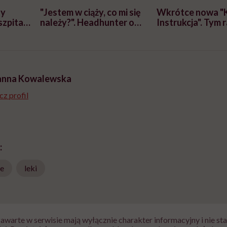
zy
"Jestem w ciąży, co mi się
Wkrótce nowa "
szpitalu
należy?". Headhunter o
Instrukcja". Tym 
szkadzać
zmianie pokoleniowej u
atakach paniki. Z
tylko
kobiet w ciąży na rynku
warsztat pacjen
braźni"
pracy
ekspercki
anna Kowalewska
z profil
:
ne
leki
zawarte w serwisie mają wyłącznie charakter informacyjny i nie s