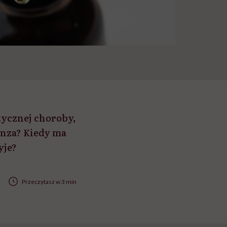
ycznej choroby,
renza? Kiedy ma
yje?
Przeczytasz w 3 min