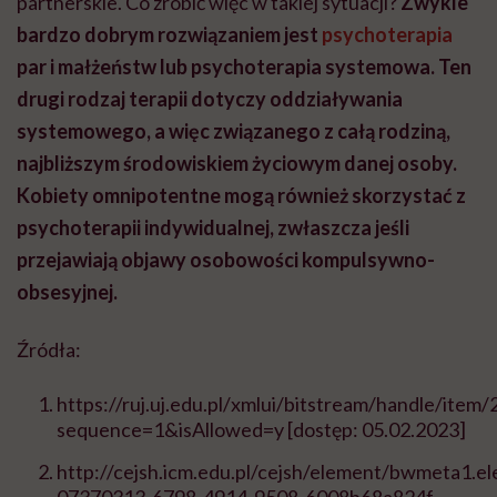
partnerskie. Co zrobić więc w takiej sytuacji?
Zwykle
bardzo dobrym rozwiązaniem jest
psychoterapia
par i małżeństw lub psychoterapia systemowa. Ten
drugi rodzaj terapii dotyczy oddziaływania
systemowego, a więc związanego z całą rodziną,
najbliższym środowiskiem życiowym danej osoby.
Kobiety omnipotentne mogą również skorzystać z
psychoterapii indywidualnej, zwłaszcza jeśli
przejawiają objawy osobowości kompulsywno-
obsesyjnej.
Źródła:
https://ruj.uj.edu.pl/xmlui/bitstream/handle/it
sequence=1&isAllowed=y [dostęp: 05.02.2023]
http://cejsh.icm.edu.pl/cejsh/element/bwmeta1.e
07370313-6798-4914-9508-6008b68a824f