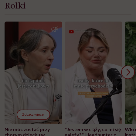
Rolki
Zobacz więcej
Nie móc zostać przy
"Jestem w ciąży, co mi się
Wkró
chorym dziecku w
należy?". Headhunter o
Inst