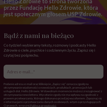
Hello Zdrowie to strona tworzona
przez Fundację Hello Zdrowie, która
jest społecznym głosem USP Zdrowie.
Bądź z nami na bieżąco
Co tydzień wybieramy teksty, rozmowy i podcasty Hello
Zdrowie o ciele, psychice i codziennym życiu. Zapisz się i
czytaj bez pośpiechu.
Adres
e-
mail
*
Podanie adresu e-mail oraz kliknięcie „Zapisz się” oznacza zgodę na
otrzymywanie wiadomości o nowościach, produktach, promocjach lub
usługach dot. Hello Zdrowie. W dowolnym momencie możesz zrezygnować z
otrzymywania newslettera. Wycofanie zgody nie ma wpływu na zgodność z
prawem przetwarzania, którego dokonano przed jej wycofaniem. Zapoznaj się
z informacjami o przetwarzaniu danych osobowych, w tym o przysługujących
Ci prawach, w naszej
Polityce prywatności
.