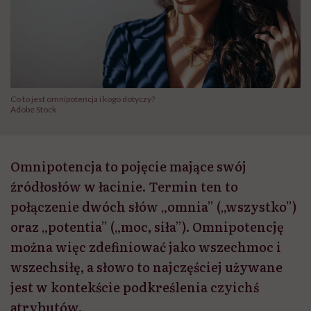
Co to jest omnipotencja i kogo dotyczy?
Adobe Stock
Omnipotencja to pojęcie mające swój
źródłosłów w łacinie. Termin ten to
połączenie dwóch słów „omnia” („wszystko”)
oraz „potentia” („moc, siła”). Omnipotencję
można więc zdefiniować jako wszechmoc i
wszechsiłę, a słowo to najczęściej używane
jest w kontekście podkreślenia czyichś
atrybutów.