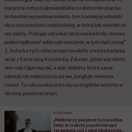
ona jest w całości odpowiedzialna za dobrostan dziecka.
Im bardziej wyzwolona kobieta, tym trudniej jej odnaleźć
się w rzeczywistości rodzicielskiej, w której tak niewiele od
nas zależy. Próbując odzyskać utraconą kontrolę, chcemy
podporządkować sobie całe otoczenie, w tym mężczyznę
”
1
. Autorka tych słów przeprowadziła zresztą badania
wraz z Katarzyną Krzywicką-Zdunek, gdzie wyróżniły
one rolę Ogarniaczki, a więc kobiety, które sama
zajmuje się większością spraw, żongluje wieloma
rolami. Ta rola uwidoczniła się szczególnie właśnie w
okresie pandemicznym.
POLECAMY
„Niektórzy pacjenci życzą sobie,
żeby w trakcie psychoterapii
terapeuta coś z nimi skutecznie