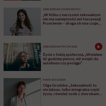
ZABURZENIA OSOBOWOŚCI
„W łóżku z narcyzem seksualnym
nie ma namiętności ani fascynacji.
Przeciwnie – druga strona czuje
się użyta” – mówi seksuolożka
Monika Kaszuba
ZABURZENIA PSYCHICZNE
Życie z fobią społeczną. „Wolałam
iść godzinę pieszo, niż wsiąść do
autobusu czy pociągu”
MAKE SEX EASIER
Olga Grodzka: „Seksualność to
nie luksus, tylko integralna część
życia, również osób z chorobami
psychicznymi”