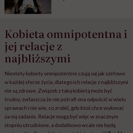
'zrobił’. Terapia nie jest leczeniem
zęba” – mówi dr Krzysztof
Ciepliński
Kobieta omnipotentna i
jej relacje z
najbliższymi
Niestety kobiety omnipotentne czują się jak szefowe
w każdej sferze życia, dlatego ich relacje z najbliższymi
nie są zdrowe. Związek z taką kobietą może być
trudny, zwłaszcza że nie potrafi ona odpuścić w wielu
sprawach i nie wie, co zrobić, gdy ktoś chce wykonać
za nią zadanie. Relacje mogą być więc w znacznym
stopniu utrudnione, a dodatkowo wcale nie będą