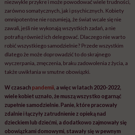
niezwykle przykre i może powodować wiele trudności,
zarówno somatycznych, jak i psychicznych. Kobiety
omnipotentne nie rozumieją, że świat wcale się nie
zawali, jeśli nie wykonają wszystkich zadań, a nie
potrafią również ich delegować. Dlaczego nie warto
robić wszystkiego samodzielnie? Przede wszystkim
dlatego że może doprowadzić to do skrajnego
wyczerpania, zmęczenia, braku zadowolenia z życia, a
także uwikłania w smutne obowiązki.
W czasach
pandemii
, a więc w latach 2020-2022,
wiele kobiet uznało, że muszą wszystko ogarnąć
zupełnie samodzielnie. Panie, które pracowały
zdalnie i łączyły zatrudnienie z opieką nad
dzieckiem lub dziećmi, a dodatkowo zajmowały się
obowiązkami domowymi, stawały się w pewnym