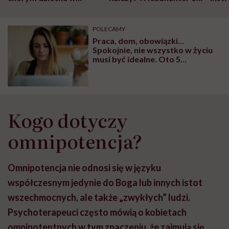
szpitalu to tortura.
zmianie pokoleniowej u
atak
"Przeszkadzać w tym
kobiet w ciąży na rynku
wars
może chyba tylko
pracy
eksp
POLECAMY
głupota i brak
Praca, dom, obowiązki…
wyobraźni"
Spokojnie, nie wszystko w życiu
musi być idealne. Oto 5
powodów, dla których czasem
dobrze odpuścić
Kogo dotyczy
omnipotencja?
Omnipotencja nie odnosi się w języku
współczesnym jedynie do Boga lub innych istot
wszechmocnych, ale także „zwykłych” ludzi.
Psychoterapeuci często mówią o kobietach
omnipotentnych w tym znaczeniu, że zajmują się