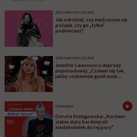
ZDROWIE PSYCHICZNE
Jak odróżnić, czy mężczyzna cię
pożąda, czy go „tylko”
podniecasz?
ZDROWIE PSYCHICZNE
Jennifer Lawrence o depresji
poporodowej: „Czułam się tak,
jakby codziennie gonił mnie
tygrys”
FEMINIZM
Dorota Szelągowska: „Kocham
siebie dużo bardziej niż
kiedykolwiek do tej pory”