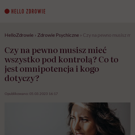
Go
to
content
HelloZdrowie
›
Zdrowie Psychiczne
›
Czy na pewno musisz mie
Czy na pewno musisz mieć
wszystko pod kontrolą? Co to
jest omnipotencja i kogo
dotyczy?
Opublikowano:
05.03.2023 16:17