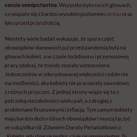
sensie omnipotentne.
Wszystko było na ich głowach,
co wiązało się z bardzo wysokim poziomem
stresu
oraz
lęku przed przyszłością.
Niestety wiele badań wykazuje, że spora część
obowiązków domowych już przed pandemią była na
głowach kobiet, a w czasie lockdownu i przymusowej
pracy zdalnej, te trendy zostały wzmocnione.
Jednocześnie w zdecydowanej większości rodzin nie
ma możliwości, aby kobiety nie pracowały zawodowo
z różnych przyczyn. Z jednej strony wiąże się to z
potrzebą niezależności wielu pań, a z drugiej z
problemami finansowymi i inflacją. Tym samym kobiety
mają bardzo dużo różnych obowiązków i muszą łączyć
ze sobą kilka ról. Zdaniem Doroty Periatiatkowicz:
„
Kobieta, gdy staje się matką, czuje się omnipotentna. To