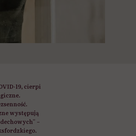
OVID-19, cierpi
giczne.
ezsenność.
czne występują
oddechowych” –
ksfordzkiego.