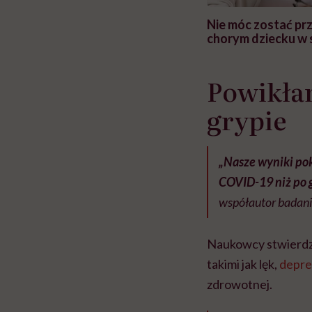
 i miał
Najlepsza dieta wydaje się
Nie móc zostać pr
 lekko
banalna, a może
chorym dziecku w 
ie”
zapobiegać nowotworom
to tortura. "Prze
w tym może chyba 
głupota i brak wyo
Powikłan
grypie
„Nasze wyniki pok
COVID-19 niż po 
współautor badani
Naukowcy stwierdzil
takimi jak lęk,
depre
zdrowotnej.