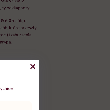
m SARS-CoV-2
ęcy od diagnozy.
5 600 osób, u
sób, które przeszły
roc.) i zaburzenia
 grypą.
wój demencji oraz
 u nich także o 60
ychice i
były nadal istotne