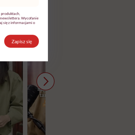
, produktach,
newslettera. Wycofanie
 się z informacjami o
Zapisz się