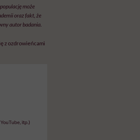
ą populację może
demii oraz fakt, że
wny autor badania.
się z ozdrowieńcami
YouTube, itp.)