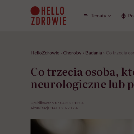
Go
to
content
Tematy
Po
HelloZdrowie
›
Choroby
›
Badania
›
Co trzecia os
Co trzecia osoba, k
neurologiczne lub 
Opublikowano:
07.04.2021 12:04
Aktualizacja:
14.01.2022 17:43