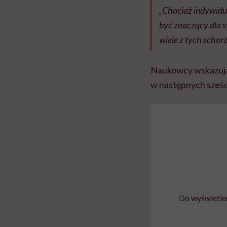
„Chociaż indywidua
być znaczący dla s
wiele z tych scho
Naukowcy wskazują, 
w następnych sześc
Do wyświetlen