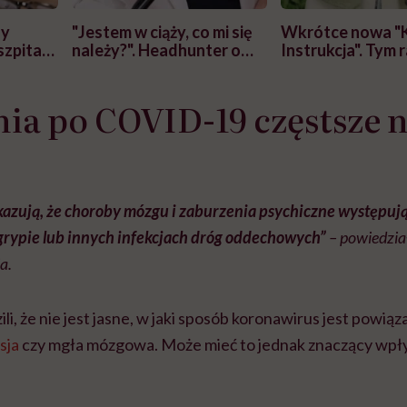
zy
"Jestem w ciąży, co mi się
Wkrótce nowa "
szpitalu
należy?". Headhunter o
Instrukcja". Tym 
szkadzać
zmianie pokoleniowej u
atakach paniki. Z
tylko
kobiet w ciąży na rynku
warsztat pacjen
braźni"
ia po COVID-19 częstsze n
pracy
ekspercki
azują, że choroby mózgu i zaburzenia psychiczne występują
grypie lub innych infekcjach dróg oddechowych”
– powiedzia
a.
i, że nie jest jasne, w jaki sposób koronawirus jest powiąz
sja
czy mgła mózgowa. Może mieć to jednak znaczący wpły