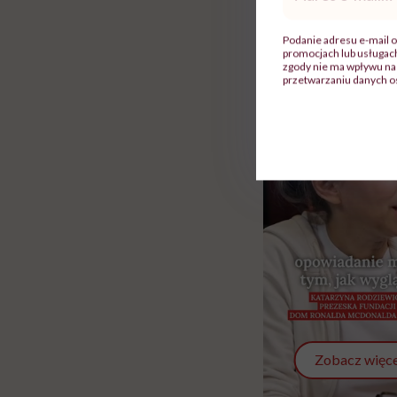
Rolki
mail
*
Podanie adresu e-mail o
promocjach lub usługa
zgody nie ma wpływu na 
przetwarzaniu danych o
Zobacz więce