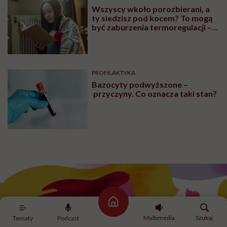
Wszyscy wkoło porozbierani, a
ty siedzisz pod kocem? To mogą
być zaburzenia termoregulacji –
wynikające z choroby lub złych
nawyków
PROFILAKTYKA
Bazocyty podwyższone –
przyczyny. Co oznacza taki stan?
Strona główna
Multimedia
Szukaj
Tematy
Podcast