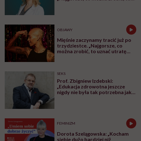
leczyć modne hasło”
OBJAWY
Mięśnie zaczynamy tracić już po
trzydziestce. „Najgorsze, co
można zrobić, to uznać utratę
sprawności za nieunikniony
element starzenia”
SEKS
Prof. Zbigniew Izdebski:
„Edukacja zdrowotna jeszcze
nigdy nie była tak potrzebna jak
teraz, kiedy jest taki chaos
informacyjny”
FEMINIZM
Dorota Szelągowska: „Kocham
siebie dużo bardziej niż