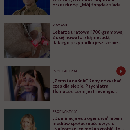
przeszkodę. „Mój żołądek zjada
sam siebie”
ZDROWIE
Lekarze uratowali 700-gramową
Zosię nowatorską metodą.
Takiego przypadku jeszcze nie
było
PROFILAKTYKA
„Zemsta na śnie”, żeby odzyskać
czas dla siebie. Psychiatra
tłumaczy, czym jest revenge
bedtime procrastination
PROFILAKTYKA
„Dominacja estrogenowa” hitem
mediów społecznościowych.
„Najgorsze, co można zrobić, to