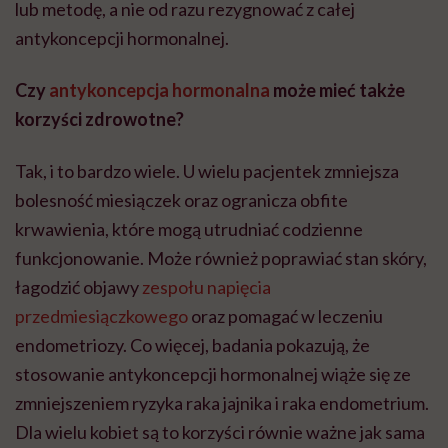
lub metodę, a nie od razu rezygnować z całej
antykoncepcji hormonalnej.
Czy
antykoncepcja hormonalna
może mieć także
korzyści zdrowotne?
Tak, i to bardzo wiele. U wielu pacjentek zmniejsza
bolesność miesiączek oraz ogranicza obfite
krwawienia, które mogą utrudniać codzienne
funkcjonowanie. Może również poprawiać stan skóry,
łagodzić objawy
zespołu napięcia
przedmiesiączkowego
oraz pomagać w leczeniu
endometriozy. Co więcej, badania pokazują, że
stosowanie antykoncepcji hormonalnej wiąże się ze
zmniejszeniem ryzyka raka jajnika i raka endometrium.
Dla wielu kobiet są to korzyści równie ważne jak sama