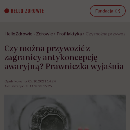
Go
to
Fundacja
content
HelloZdrowie
›
Zdrowie
›
Profilaktyka
›
Czy można przywozić 
Czy można przywozić z
zagranicy antykoncepcję
awaryjną? Prawniczka wyjaśnia
Opublikowano:
05.10.2021 14:24
Aktualizacja:
03.11.2023 15:25