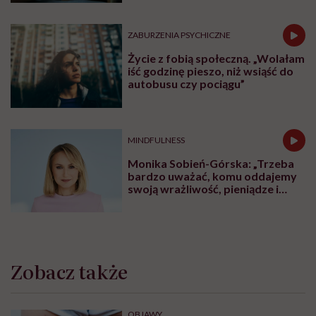
ZABURZENIA PSYCHICZNE
Życie z fobią społeczną. „Wolałam
iść godzinę pieszo, niż wsiąść do
autobusu czy pociągu”
MINDFULNESS
Monika Sobień-Górska: „Trzeba
bardzo uważać, komu oddajemy
swoją wrażliwość, pieniądze i
zaufanie”
Zobacz także
OBJAWY