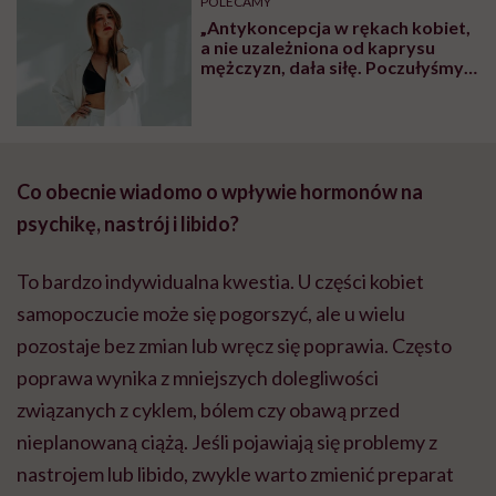
POLECAMY
„Antykoncepcja w rękach kobiet,
a nie uzależniona od kaprysu
mężczyzn, dała siłę. Poczułyśmy,
że wreszcie mamy kontrolę nad
własnym życiem” – mówi prof.
Magdalena Radkowska-
Walkowicz
Co obecnie wiadomo o wpływie hormonów na
psychikę, nastrój i libido?
To bardzo indywidualna kwestia. U części kobiet
samopoczucie może się pogorszyć, ale u wielu
pozostaje bez zmian lub wręcz się poprawia. Często
poprawa wynika z mniejszych dolegliwości
związanych z cyklem, bólem czy obawą przed
nieplanowaną ciążą. Jeśli pojawiają się problemy z
nastrojem lub libido, zwykle warto zmienić preparat