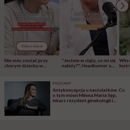
Zobacz więcej
Nie móc zostać przy
"Jestem w ciąży, co mi się
Wkró
chorym dziecku w
należy?". Headhunter o
Inst
szpitalu to tortura.
zmianie pokoleniowej u
atak
"Przeszkadzać w tym
kobiet w ciąży na rynku
wars
może chyba tylko
pracy
eksp
POLECAMY
głupota i brak
Antykoncepcja u nastolatków. Co
wyobraźni"
o tym mówi Milena Maria Sęp,
lekarz rezydent ginekologii i
położnictwa?