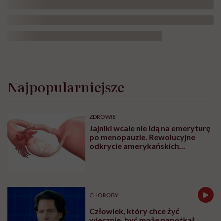
Najpopularniejsze
ZDROWIE
Jajniki wcale nie idą na emeryturę
po menopauzie. Rewolucyjne
odkrycie amerykańskich
naukowców
CHOROBY
Człowiek, który chce żyć
wiecznie, być może napotkał