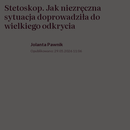
Stetoskop. Jak niezręczna
sytuacja doprowadziła do
wielkiego odkrycia
Jolanta Pawnik
Opublikowano:
29.05.2026 11:06
Lekarz używa stetoskopu podczas badania lekarskiego, koniec XIX wieku /fot.
Kirn Vintage Stock/Corbis via Getty Images