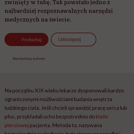
Na początku XIX wieku lekarze dysponowali bardzo
ograniczonymi możliwościami badania wnętrza
ludzkiego ciała. Jeśli chcieli sprawdzić pracę serca lub
płuc, przykładali ucho bezpośrednio do
klatki
piersiowej
pacjenta. Metoda ta, nazywana
bezpośrednią auskultacją, była stosowana rzadko i
przez nielicznych medyków, a jej skuteczność była
ograniczona. W diagnostyce klatki piersiowej większe
znaczenie miało wówczas opukiwanie, które już wiek
wcześniej opisywano w medycznych pismach.
SPIS TREŚCI
Skrępowany lekarz, wstydliwa pacjentka