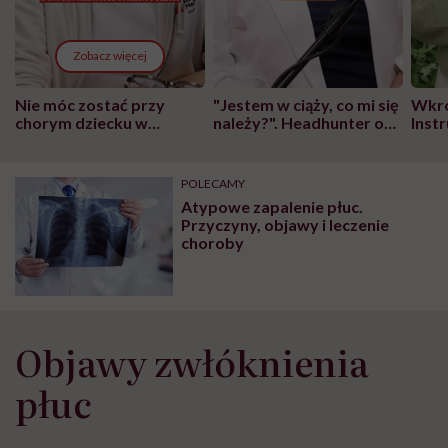
Zobacz więcej
Nie móc zostać przy
"Jestem w ciąży, co mi się
Wkró
chorym dziecku w
należy?". Headhunter o
Inst
szpitalu to tortura.
zmianie pokoleniowej u
atak
"Przeszkadzać w tym
kobiet w ciąży na rynku
wars
może chyba tylko
pracy
eksp
POLECAMY
głupota i brak
Atypowe zapalenie płuc.
wyobraźni"
Przyczyny, objawy i leczenie
choroby
Objawy zwłóknienia
płuc