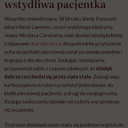
dobrze rozchodzi się przez ciała stałe
. Zwinął więc
kartkę papieru w rulon i przyłożył jeden koniec do
klatki piersiowej pacjentki, a drugi do swojego ucha.
Ku jego zaskoczeniu dźwięki serca były wyraźniejsze
niż wcześniej.
To proste doświadczenie stało się punktem wyjścia do
stworzenia nowego narzędzia. Po kilku latach
eksperymentów z materiałami i kształtem Laennec
skonstruował pierwszy stetoskop. Był to
drewniany
cylinder o długości około 25 centymetrów i
średnicy kilku centymetrów.
Nadał mu nazwę
wywodzącą się z greki:
stethos
oznaczającego klatkę
piersiową i
skopein
– obserwować.