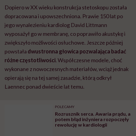
opierają się na tej samej zasadzie, którą odkrył
Laennec ponad dwieście lat temu.
POLECAMY
Rozrusznik serca. Awaria prądu, a
potem błąd inżyniera rozpoczęły
rewolucję w kardiologii
Co słyszy lekarz
Jak działa słuchawka lekarska, nazywana też fachowo
fonendoskopem? Badanie odbywa się przez
bezpośredni kontakt głowicy ze skórą pacjenta
.
Dźwięki dochodzą do ucha lekarza dzięki lejkowatej
końcówce z membraną i gumowym rurkom