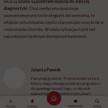
Jolanta Pawnik
Fascynują ją ludzie. Trzyma kciuki za tych,
którzy mają odwagę przekraczać granice i
do upadłego bronić tego, co dla nich
najważniejsze. Uwielbia o tym pisać i
opowiadać
Zobacz profil
Udostępnij
Powiązane tematy:
choroby płuc
przypadkowe odkrycia medyczne
Strona główna
Serce
zapalenie płuc
Multimedia
Szukaj
Tematy
Podcast