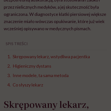
Higieniczny dystans
Inne modele, ta sama metoda
Co słyszy lekarz
Skrępowany lekarz,
wstydliwa pacjentka
Wszystko zmieniło się w 1816 roku, kiedy francuski
lekarz René Laennec, uczeń wybitnego klinicysty
Jeana-Nicolasa Corvisarta, miał zbadać młodą kobietę
z objawami
choroby serca
. Bezpośrednie przyłożenie
ucha do jej klatki piersiowej uznał za nieodpowiednie i
krępujące dla obu stron. Szukając rozwiązania,
przypomniał sobie z czasów szkolnych, że
dźwięk