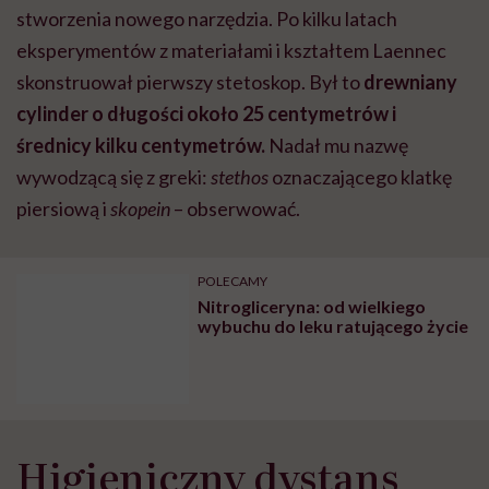
POLECAMY
Nitrogliceryna: od wielkiego
wybuchu do leku ratującego życie
Higieniczny dystans
Nowe urządzenie nie tylko ułatwiało badanie, ale też
całkowicie zmieniało jego charakter. Dzięki niemu
lekarz zyskiwał pewien dystans wobec pacjenta, co w
realiach XIX wieku, przy niskim poziomie higieny i
częstych chorobach zakaźnych miało znaczenie nie
tylko praktyczne, ale i psychologiczne.
Laennec szybko zrozumiał, że
wynalazek ma