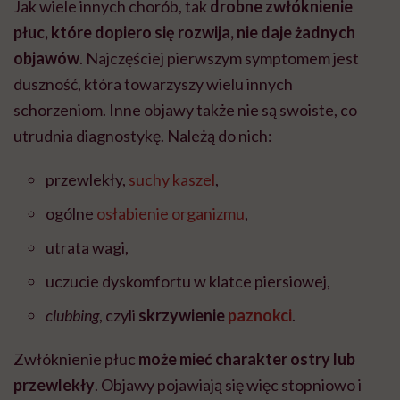
Jak wiele innych chorób, tak
drobne zwłóknienie
płuc, które dopiero się rozwija, nie daje żadnych
objawów
. Najczęściej pierwszym symptomem jest
duszność, która towarzyszy wielu innych
schorzeniom. Inne objawy także nie są swoiste, co
utrudnia diagnostykę. Należą do nich:
przewlekły,
suchy kaszel
,
ogólne
osłabienie organizmu
,
utrata wagi,
uczucie dyskomfortu w klatce piersiowej,
clubbing
, czyli
skrzywienie
paznokci
.
Zwłóknienie płuc
może mieć charakter ostry lub
przewlekły
. Objawy pojawiają się więc stopniowo i