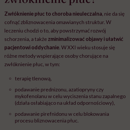
Zwłóknienie płuc to choroba nieuleczalna
, nie da się
cofnąć zbliznowacenia omawianych struktur. W
leczeniu chodzi o to, aby powstrzymać rozwój
schorzenia, a także
zminimalizować objawy i ułatwić
pacjentowi oddychanie
. W XXI wieku stosuje się
różne metody wspierające osoby chorujące na
zwłóknienie płuc, w tym:
terapię tlenową,
podawanie prednizonu, azatiopryny czy
mykofenolanu w celu wyciszenia stanu zapalnego
(działa osłabiająco na układ odpornościowy),
podawanie pirefnidonu w celu blokowania
procesu bliznowacenia płuc.