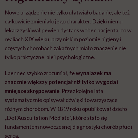
znacznie większy potencjał niż tylko wygoda i
mniejsze skrępowanie
. Przez kolejne lata
systematycznie opisywał dźwięki towarzyszące
różnym chorobom. W 1819 roku opublikował dzieło
„De l’Auscultation Médiate”, które stało się
fundamentem nowoczesnej diagnostyki chorób płuc i
serca.
Dzięki stetoskopowi lekarze mogli po raz pierwszy
rozpoznawać takie
schorzenia jak zapalenie płuc,
zapalenie opłucnej
, gruźlica czy wady zastawek
serca
. Laennec wprowadził też do medycyny wiele
terminów używanych do dziś, takich jak rzężenia czy
szmer oddechowy.