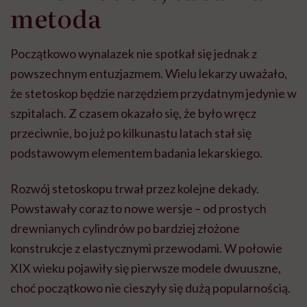
Rozwój stetoskopu trwał przez kolejne dekady.
Powstawały coraz to nowe wersje – od prostych
drewnianych cylindrów po bardziej złożone
konstrukcje z elastycznymi przewodami. W połowie
XIX wieku pojawiły się pierwsze modele dwuuszne,
choć początkowo nie cieszyły się dużą popularnością.
Dopiero w XX wieku konstrukcja stetoskopu została
dopracowana i upowszechniona. Prawie 150 lat po
jego wynalezieniu kardiolog David Littmann
wyposażył go w membranę, co poprawiło akustykę i
zwiększyło możliwości osłuchowe. Jeszcze później
powstała
dwustronna głowica pozwalająca badać
różne częstotliwości
. Współczesne modele, choć
wykonane z nowoczesnych materiałów, wciąż jednak