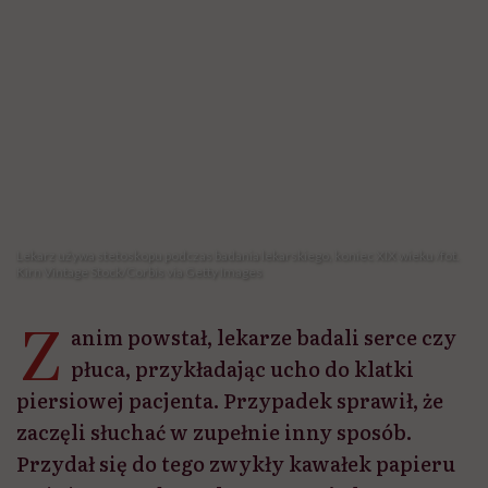
Z
anim powstał, lekarze badali serce czy
płuca, przykładając ucho do klatki
piersiowej pacjenta. Przypadek sprawił, że
zaczęli słuchać w zupełnie inny sposób.
Przydał się do tego zwykły kawałek papieru
zwinięty w tubę. Tak powstało jedno z
najbardziej rozpoznawalnych narzędzi
medycznych na świecie.
Udostępnij
Posłuchaj
Wysłuchasz w 6 min