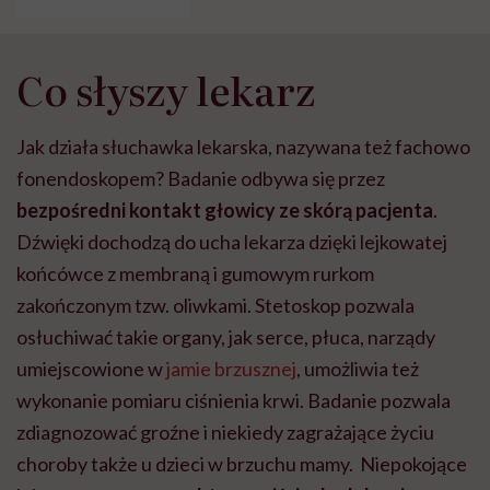
zakończonym tzw. oliwkami. Stetoskop pozwala
osłuchiwać takie organy, jak serce, płuca, narządy
umiejscowione w
jamie brzusznej
, umożliwia też
wykonanie pomiaru ciśnienia krwi. Badanie pozwala
zdiagnozować groźne i niekiedy zagrażające życiu
choroby także u dzieci w brzuchu mamy. Niepokojące
lekarza
szumy są punktem wyjścia do dalszej
diagnostyki
. Choć medycyna dysponuje
zaawansowanymi technologiami obrazowania, to
właśnie osłuchiwanie często stanowi pierwszy krok w
rozpoznaniu choroby. W wielu sytuacjach jest też
najszybszym i jedynym dostępnym badaniem.