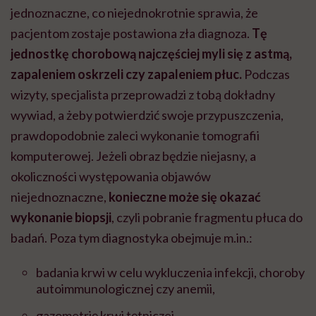
jednoznaczne, co niejednokrotnie sprawia, że
pacjentom zostaje postawiona zła diagnoza.
Tę
jednostkę chorobową najczęściej myli się z astmą,
zapaleniem oskrzeli czy zapaleniem płuc.
Podczas
wizyty, specjalista przeprowadzi z tobą dokładny
wywiad, a żeby potwierdzić swoje przypuszczenia,
prawdopodobnie zaleci wykonanie tomografii
komputerowej. Jeżeli obraz będzie niejasny, a
okoliczności występowania objawów
niejednoznaczne,
konieczne może się okazać
wykonanie biopsji
, czyli pobranie fragmentu płuca do
badań. Poza tym diagnostyka obejmuje m.in.:
badania krwi w celu wykluczenia infekcji, choroby
autoimmunologicznej czy anemii,
gazometrię krwi tętniczej,