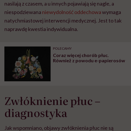
nasilają z czasem, a u innych pojawiają się nagle, a
niespodziewana
niewydolność oddechowa
wymaga
natychmiastowej interwencji medycznej. Jest to tak
naprawdę kwestia indywidualna.
POLECAMY
Coraz więcej chorób płuc.
Również z powodu e-papierosów
Zwłóknienie płuc –
diagnostyka
Jak wspomniano, objawy zwłóknienia płuc nie są