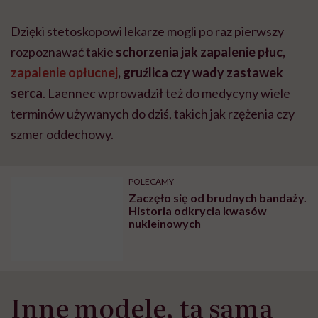
POLECAMY
Zaczęło się od brudnych bandaży.
Historia odkrycia kwasów
nukleinowych
Inne modele, ta sama
metoda
Początkowo wynalazek nie spotkał się jednak z
powszechnym entuzjazmem. Wielu lekarzy uważało,
że stetoskop będzie narzędziem przydatnym jedynie w
szpitalach. Z czasem okazało się, że było wręcz
przeciwnie, bo już po kilkunastu latach stał się
podstawowym elementem badania lekarskiego.