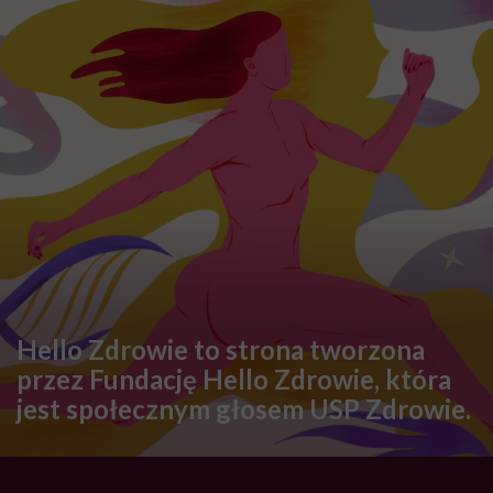
OBJAWY
Bolące żyły na rękach –
zakrzepica czy nadciśnienie?
OBJAWY
Agata choruje na narkolepsję. „To
jest trochę tak, jak w paraliżu
sennym, słyszy się wszystko
dookoła”
OBJAWY
Ugryzienie muchy końskiej –
bolesny i dokuczliwy towarzysz
wakacyjnych urlopów