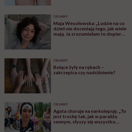
Posłuchaj nas również na:
YouTube
Spotify
Apple Podcasts
Karolina Wierzbińska do tego podcastu zaprosiła
Klaudię Łakomą, dietetyczkę, która o
insulinooporności wie wszystko – nie tylko z książek,
ale i z autopsji.
Klaudia 6 lat temu z niepokojącymi objawami trafiła do
szpitala.
Wyszła z niego z diagnozą
insulinooporności.
Jak udało jej się zapanować nad