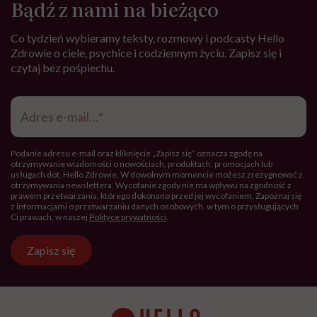
Najnowsze w naszym serwisie
MINDFULNESS
Monika Sobień-Górska: „Trzeba
bardzo uważać, komu oddajemy
swoją wrażliwość, pieniądze i
zaufanie”
RODZICIELSTWO
„Opieka skoncentrowana na
rodzinie to jest coś, bez czego
współczesna medycyna sobie nie
poradzi”