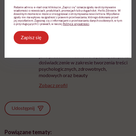
Podanie adresu e-mail oraz kliknięcie „Zapisz się” oznacza zgodę na otrzymywanie
wiadomości o nowościach, produktach, promocjach lub usługach dot. Hello Zdrowie. W
dowolnym momencie możesz zrezygnować z otrzymywania newslettera. Wycofanie
zgody nie ma wpływu na zgodność z prawem przetwarzania, którego dokonano przed
jej wycofaniem. Zapoznaj się z informacjami o przetwarzaniu danych osobowych, w tym
o przysługujących Ci prawach, w naszej
Polityce prywatności
.
Karolina Sęczkowska
Zapisz się
Z wykształcenia psycholog. Pracuje na
Uniwersytecie Ekonomicznym w Krakowie
jako pracownik naukowo-dydaktyczny. Ma
doświadczenie w zakresie tworzenia treści
psychologicznych, zdrowotnych,
modowych oraz beauty
Zobacz profil
Udostępnij
Powiązane tematy: