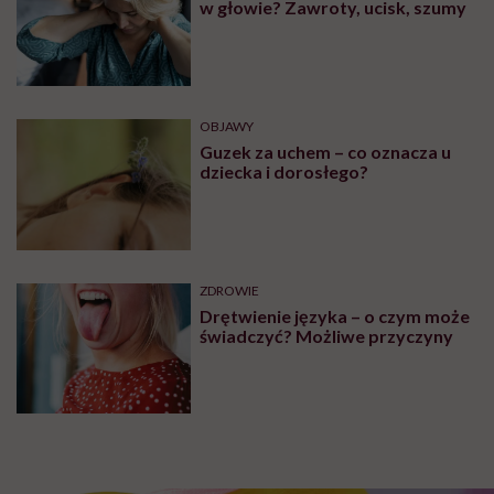
OBJAWY
Mięśnie zaczynamy tracić już po
trzydziestce. „Najgorsze, co
można zrobić, to uznać utratę
sprawności za nieunikniony
element starzenia”
OBJAWY
Czym są czerwone plamy na
nogach i co może być ich
przyczyną?
OBJAWY
Maja Wesołowska: „Ludzie na co
dzień nie doceniają tego, jak wiele
mają. Ja zrozumiałam to dopiero,
gdy obudziłam się bez nogi”