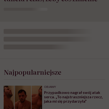
tunelu i czas, żeby coś zmienić”
Opublikowano:
15.05.2024 18:48
Aktualizacja:
27.05.2026 10:14
Jak rozpoznać insulinooporność? Od czego
zacząć zmiany w swoim życiu? Dlaczego nie