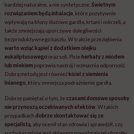
bardziej naturalne, a nie syntetyczne.
Świetnym
rozwiązaniem będą inhalacje
, które pozytywnie
wpływają na błony śluzowe gardła, krtani i oskrzeli, a
także zmniejszają uporczywe dolegliwości
bezproduktywnego kaszlu. W trakcie przeziębienia
warto wziąć kąpiel z dodatkiem olejku
eukaliptusowego
oraz soli. Picie
herbaty z miodem
lub mlekiem
poprawia nastrój i wzmacnia odporność.
Dobrą metodą jest również
kisiel z siemienia
lnianego
, który zmniejsza podrażnienie gardła.
Dobrze pamiętać o tym, że
czasami domowe sposoby
nie przynoszą oczekiwanych efektów
. W takich
przypadkach
dobrze skontaktować się ze
specjalistą
, aby ocenił stan zdrowia i sprawdził, czy
suchy kaszel nie jest objawem poważniejszej choroby.