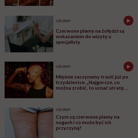
warto traktować diety jako swojego być albo
nie być i stawiać wszystkiego na jedną kartę?
Klaudia Łakoma radzi podejść do
insulinooporności (i do siebie!) ze spokojem i
łagodnością. Jeśli marzyłyście o tym, by ktoś
wam powiedział, że na diecie nie musicie być
głodne i złe, ta rozmowa jest właśnie dla was.
Udostępnij
Posłuchaj
Wysłuchasz w 55 min
Posłuchaj
podcastu