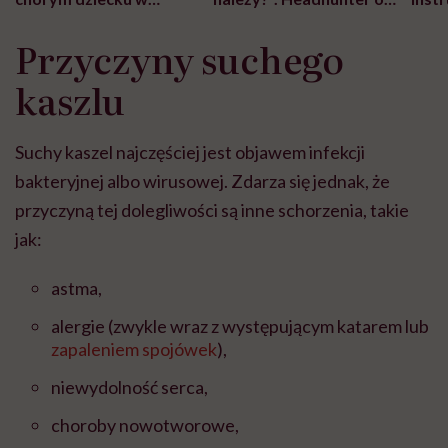
szpitalu to tortura.
zmianie pokoleniowej u
atak
"Przeszkadzać w tym
kobiet w ciąży na rynku
wars
Przyczyny suchego
może chyba tylko
pracy
eksp
głupota i brak
kaszlu
wyobraźni"
Suchy kaszel najczęściej jest objawem infekcji
bakteryjnej albo wirusowej. Zdarza się jednak, że
przyczyną tej dolegliwości są inne schorzenia, takie
jak:
astma,
alergie (zwykle wraz z występującym katarem lub
zapaleniem spojówek
),
niewydolność serca,
choroby nowotworowe,