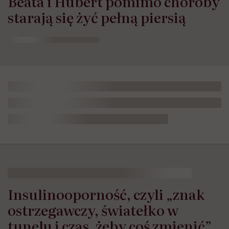
Beata i Hubert pomimo choroby
starają się żyć pełną piersią
HelloZdrowie
›
Choroby
›
Objawy
›
Insulinooporność, czyli „z
Insulinooporność, czyli „znak
ostrzegawczy, światełko w