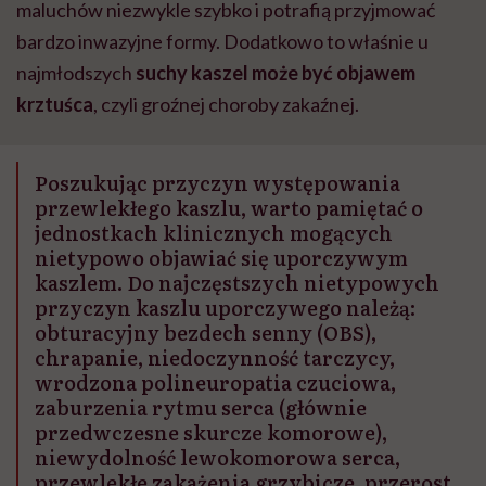
maluchów niezwykle szybko i potrafią przyjmować
bardzo inwazyjne formy. Dodatkowo to właśnie u
najmłodszych
suchy kaszel
może być objawem
krztuśca
, czyli groźnej choroby zakaźnej.
Poszukując przyczyn występowania
przewlekłego kaszlu, warto pamiętać o
jednostkach klinicznych mogących
nietypowo objawiać się uporczywym
kaszlem. Do najczęstszych nietypowych
przyczyn kaszlu uporczywego należą:
obturacyjny bezdech senny (OBS),
chrapanie, niedoczynność tarczycy,
wrodzona polineuropatia czuciowa,
zaburzenia rytmu serca (głównie
przedwczesne skurcze komorowe),
niewydolność lewokomorowa serca,
przewlekłe zakażenia grzybicze, przerost