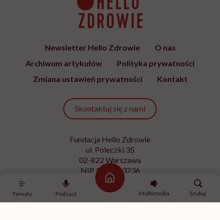
ZDROWIE
Jajniki wcale nie idą na emeryturę
po menopauzie. Rewolucyjne
odkrycie amerykańskich
naukowców
PROFILAKTYKA
„Zemsta na śnie”, żeby odzyskać
czas dla siebie. Psychiatra
tłumaczy, czym jest revenge
bedtime procrastination
Zobacz także
Strona główna
Multimedia
Szukaj
Tematy
Podcast
ZDROWIE
Skąd się biorą skurcze w nogach?