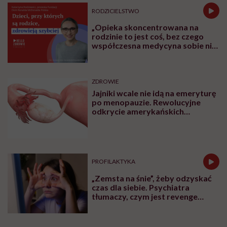
jak to możliwe, że Polakom w żywieniu najlepiej
wychodzą obiady, a najgorzej kolacje?
Odpowiedzi znajdziecie w rozmowie Karoliny
Wierzbińskiej z Klaudią Łakomą. Zapraszamy do
słuchania i do oglądania!
Partnerem podcastu jest
marka suplementów diety
Naturell
.
Karolina Wierzbińska
Redaktorka naczelna #Wykładowczyni
#Aktywistka. Sprawia, że pewne rzeczy się
inicjują, łączy ludzi i projekty, kocha