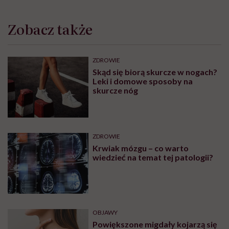
procesy i sprawdzanie, co fantastycznego
może się czaić za rogiem
Zobacz profil
Udostępnij
Powiązane tematy:
Cukier
cukrzyca
Insulina
Insulinooporność
Zapobieganie cukrzycy
Treści zawarte w serwisie mają wyłącznie
i
charakter informacyjny i nie stanowią porady
lekarskiej. Pamiętaj, że w przypadku