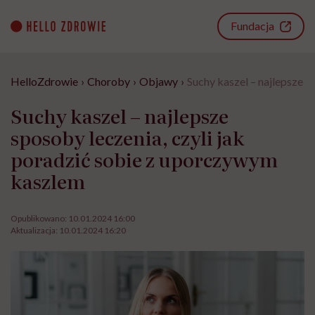
Go
to
Fundacja
content
HelloZdrowie
›
Choroby
›
Objawy
›
Suchy kaszel – najlepsze s
Suchy kaszel – najlepsze
sposoby leczenia, czyli jak
poradzić sobie z uporczywym
kaszlem
Opublikowano:
10.01.2024 16:00
Aktualizacja:
10.01.2024 16:20