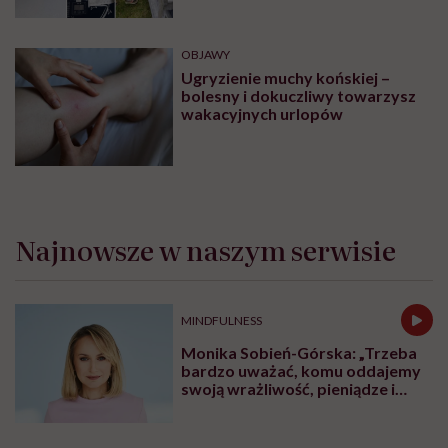
swoim organizmem i nie dopuścić do rozwoju
cukrzycy
typu II? Dietetyczka chętnie dzieli się z
obserwatorkami swoją wiedzą i doświadczeniem.
Z rozmowy dowiecie się:
jakie objawy powinny nas zaniepokoić, ponieważ
mogą świadczyć o insulinooporności rozwijającej
się w naszym ciele?
dlaczego po nieprzespanej nocy mamy większą
ochotę na słodycze i jak sobie z tym poradzić?
jakie owoce na pewno nie zaszkodzą osobom z
insulinopornością?
dlaczego białko w diecie jest tak ważne?
jak zrobić zdrowszą wersję jajecznicy?