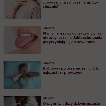
problemów ze zdrowiem należy bezwzględnie
skonsultować się z lekarzem.
Najpopularniejsze
OBJAWY
Przypadkowo nagrał swój atak
serca. „To najstraszniejsza rzecz,
jaka mi się przydarzyła”
OBJAWY
Czerwone plamy na żołędzi są
wskazaniem do wizyty u
specjalisty