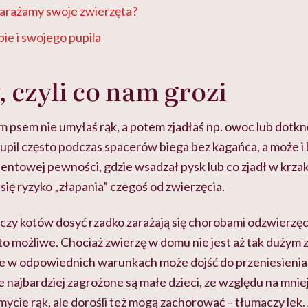
zarażamy swoje zwierzęta?
bie i swojego pupila
 czyli co nam
grozi
m psem nie umyłaś rąk, a potem zjadłaś np. owoc lub dotk
upil często podczas spacerów biega bez kagańca, a może i
centowej pewności, gdzie wsadzał pysk lub co zjadł w krz
 się ryzyko „złapania” czegoś od zwierzęcia.
czy kotów dosyć rzadko zarażają się chorobami odzwierzęcy
 to możliwe. Chociaż zwierzę w domu nie jest aż tak dużym
e w odpowiednich warunkach może dojść do przeniesienia
e najbardziej zagrożone są małe dzieci, ze względu na mniej
 mycie rąk, ale dorośli też mogą zachorować – tłumaczy lek