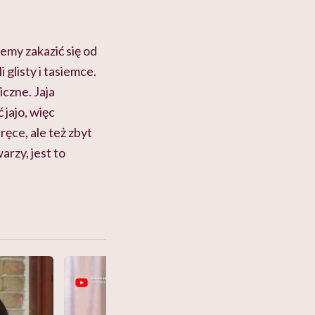
emy zakazić się od
glisty i tasiemce.
iczne. Jaja
 jajo, więc
ęce, ale też zbyt
arzy, jest to