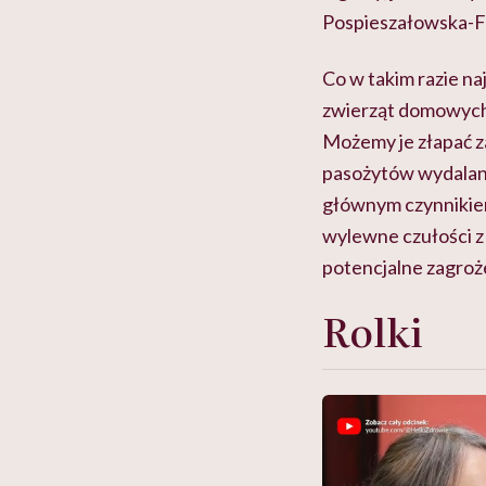
Pospieszałowska-F
Co w takim razie na
zwierząt domowych?
Możemy je złapać za
pasożytów wydalane 
głównym czynnikiem
wylewne czułości z p
potencjalne zagroż
Rolki