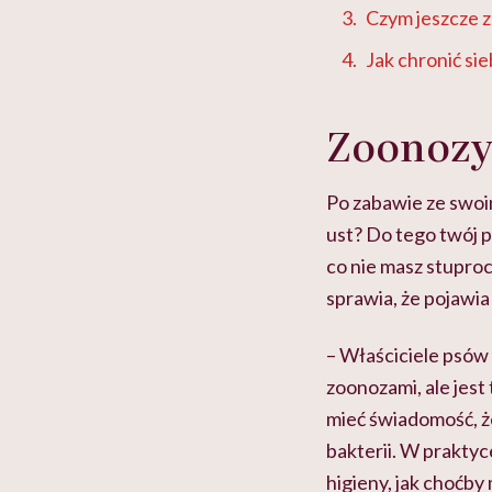
Czym jeszcze 
Jak chronić sie
Zoonozy,
Po zabawie ze swoi
ust? Do tego twój p
co nie masz stupro
sprawia, że pojawia
– Właściciele psów 
zoonozami, ale jest
mieć świadomość, ż
bakterii. W praktyc
higieny, jak choćby