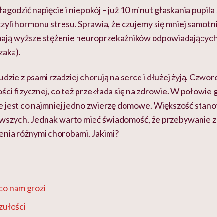
agodzić napięcie i niepokój – już 10 minut głaskania pupil
zyli hormonu stresu. Sprawia, że czujemy się mniej samotni 
mają wyższe stężenie neuroprzekaźników odpowiadających 
zaka).
ludzie z psami rzadziej chorują na serce i dłużej żyją. Czw
ści fizycznej, co też przekłada się na zdrowie. W połowie
jest co najmniej jedno zwierzę domowe. Większość stanowi
wszych. Jednak warto mieć świadomość, że przebywanie 
enia różnymi chorobami. Jakimi?
 co nam grozi
czułości