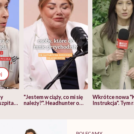
j
zy
"Jestem w ciąży, co mi się
Wkrótce nowa "
szpitalu
należy?". Headhunter o
Instrukcja". Tym 
szkadzać
zmianie pokoleniowej u
atakach paniki. Z
tylko
kobiet w ciąży na rynku
warsztat pacjen
braźni"
pracy
ekspercki
POLECAMY