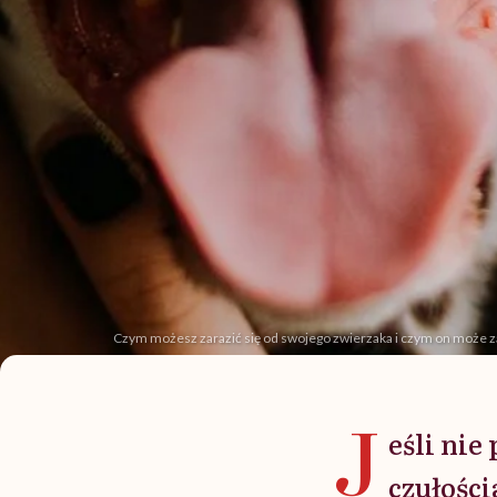
Czym możesz zarazić się od swojego zwierzaka i czym on może zara
J
eśli nie
czułości