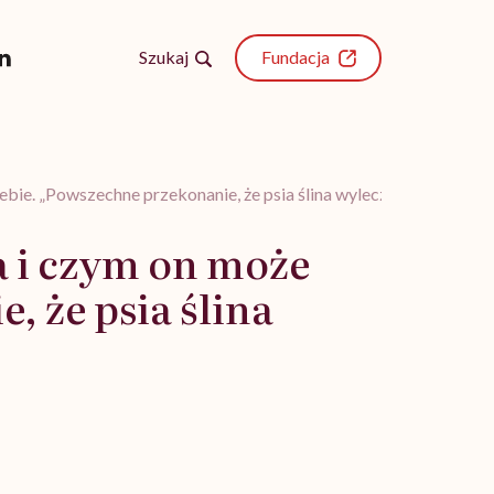
Szukaj
Fundacja
bie. „Powszechne przekonanie, że psia ślina wyleczy ludzką ranę,
a i czym on może
, że psia ślina