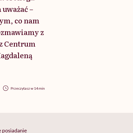
a uważać –
tym, co nam
rozmawiamy z
 z Centrum
Magdaleną
Przeczytasz w 14 min
e posiadanie