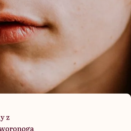
y z
czworonoga