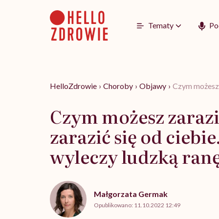
Go
to
content
Tematy
Po
HelloZdrowie
›
Choroby
›
Objawy
›
Czym możesz z
Czym możesz zarazi
zarazić się od ciebi
wyleczy ludzką ranę
Małgorzata Germak
Opublikowano:
11.10.2022 12:49