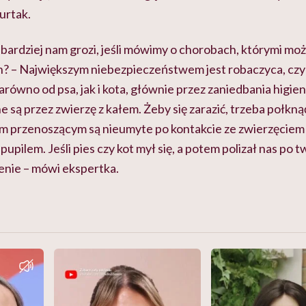
urtak.
jbardziej nam grozi, jeśli mówimy o chorobach, którymi moż
 – Największym niebezpieczeństwem jest robaczyca, czyli 
równo od psa, jak i kota, głównie przez zaniedbania higien
są przez zwierzę z kałem. Żeby się zarazić, trzeba połknąć
 przenoszącym są nieumyte po kontakcie ze zwierzęciem r
upilem. Jeśli pies czy kot mył się, a potem polizał nas po tw
enie – mówi ekspertka.