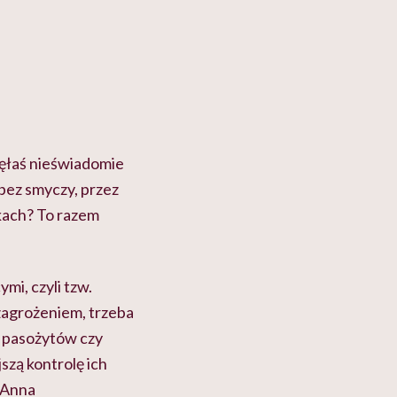
nęłaś nieświadomie
 bez smyczy, przez
akach? To razem
mi, czyli tzw.
 zagrożeniem, trzeba
 pasożytów czy
szą kontrolę ich
. Anna