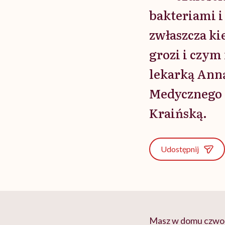
bakteriami i
zwłaszcza ki
grozi i czy
lekarką Anną
Medycznego 
Kraińską.
Udostępnij
Masz w domu czworo