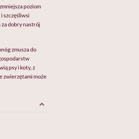
a zmniejsza poziom
i szczęśliwsi
za dobry nastrój
oronóg zmusza do
 gospodarstw
ą psy i koty, z
ze zwierzętami może