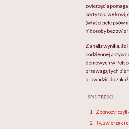
zwierzęcia pomaga ł
kortyzolu we krwi, c
(właściciele psów 
niż osoby bez zwier
Z analiz wynika, że 
codziennej aktywno
domowych w Polsce 
przewagą tych pier
prowadzić do zakaż
SPIS TREŚCI
Zoonozy, czyli
Ty, zwierzak i 