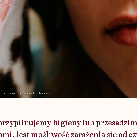
zić się od Ciebie / fot. Pexels
 przypilnujemy higieny lub przesadzim
ami, jest możliwość zarażenia się od 