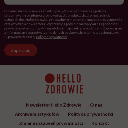
Podanie adresu e-mail oraz kliknięcie „Zapisz się” oznacza zgodę na
otrzymywanie wiadomości o nowościach, produktach, promocjach lub
usługach dot. Hello Zdrowie. W dowolnym momencie możesz zrezygnować z
otrzymywania newslettera. Wycofanie zgody nie ma wpływu na zgodność z
prawem przetwarzania, którego dokonano przed jej wycofaniem. Zapoznaj się
z informacjami o przetwarzaniu danych osobowych, w tym o przysługujących
Ci prawach, w naszej
Polityce prywatności
.
Zapisz się
Newsletter Hello Zdrowie
O nas
Archiwum artykułów
Polityka prywatności
Zmiana ustawień prywatności
Kontakt