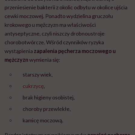
przeniesienie bakterii z okolic odbytu w okolice ujścia
cewki moczowej. Ponadto wydzielina gruczołu
krokowego u mężczyzn ma właściwości
antyseptyczne, czyli niszczy drobnoustroje
chorobotwórcze. Wśród czynników ryzyka
wystąpienia
zapalenia pęcherza moczowego u
mężczyzn
wymienia się:
starszy wiek,
cukrzycę
,
brak higieny osobistej,
choroby przewlekłe,
kamicę moczową.
Bardzo istotnym czynnikiem ryzyka
zapaleń pęcherza