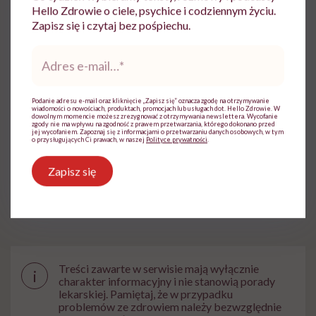
Specjalizuje się w zakresie chorób
Hello Zdrowie o ciele, psychice i codziennym życiu.
wewnętrznych, pracuje na Oddziale
Zapisz się i czytaj bez pośpiechu.
Internistycznym w Szpitalu w Knurowie.
Adres
Zobacz profil
e-
mail
*
Podanie adresu e-mail oraz kliknięcie „Zapisz się” oznacza zgodę na otrzymywanie
wiadomości o nowościach, produktach, promocjach lub usługach dot. Hello Zdrowie. W
Udostępnij
dowolnym momencie możesz zrezygnować z otrzymywania newslettera. Wycofanie
zgody nie ma wpływu na zgodność z prawem przetwarzania, którego dokonano przed
jej wycofaniem. Zapoznaj się z informacjami o przetwarzaniu danych osobowych, w tym
o przysługujących Ci prawach, w naszej
Polityce prywatności
.
Powiązane tematy:
Zapisz się
Ból
Choroby układu moczowego
Medycyna
Treści zawarte w serwisie mają wyłącznie
i
charakter informacyjny i nie stanowią porady
lekarskiej. Pamiętaj, że w przypadku
problemów ze zdrowiem należy bezwzględnie