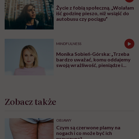
Życie z fobią społeczną. „Wolałam
iść godzinę pieszo, niż wsiąść do
autobusu czy pociągu”
MINDFULNESS
Monika Sobień-Górska: „Trzeba
bardzo uważać, komu oddajemy
swoją wrażliwość, pieniądze i
zaufanie”
Zobacz także
OBJAWY
Czym są czerwone plamy na
nogach i co może być ich
przyczyną?