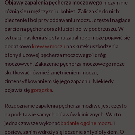
Objawy zapalenia pęcherza moczowego
niczym nie
różnią się u mężczyzn i u kobiet. Zalicza się do nich:
pieczenie i ból przy oddawaniu moczu, częste i naglące
parcie na pęcherz oraz kłucie i ból w podbrzuszu. W
sytuacji nasilenia się stanu zapalnego może pojawić się
dodatkowo
krew w moczu
na skutek uszkodzenia
błony śluzowej pęcherza moczowego i dróg
moczowych. Zakażenie pęcherza moczowego może
skutkować również zmętnieniem moczu,
zintensyfikowaniem się jego zapachu. Niekiedy
pojawia się
gorączka
.
Rozpoznanie zapalenia pęcherza możliwe jest często
na podstawie samych objawów klinicznych. Warto
jednak zawsze wykonać
badanie ogólne moczu
i
posiew, zanim wdroży się leczenie antybiotykiem. O