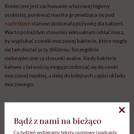
Konieczne jest zachowanie właściwej higieny
osobistej, ponieważ mastka gromadząca się pod
napletkiem
stanowi doskonałą pożywkę dla bakterii.
Warto po każdym stosunku seksualnym oddać mocz,
by wypłukać z cewki moczowej bakterie, które mogły
się tam dostać przy zbliżeniu. Szczególnie
niebezpieczne są stosunki analne, kiedy bakterie
kałowe z łatwością mogą przedostać się do cewki
moczowej męskiej, a dalej do kolejnych części układu
moczowego.
Bądź z nami na bieżąco
lek. Agnieszka Widera
Co tydzień wybieramy teksty, rozmowy i podcasty