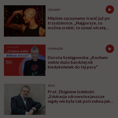
OBJAWY
Mięśnie zaczynamy tracić już po
trzydziestce. „Najgorsze, co
można zrobić, to uznać utratę
sprawności za nieunikniony
element starzenia”
FEMINIZM
Dorota Szelągowska: „Kocham
siebie dużo bardziej niż
kiedykolwiek do tej pory”
SEKS
Prof. Zbigniew Izdebski:
„Edukacja zdrowotna jeszcze
nigdy nie była tak potrzebna jak
teraz, kiedy jest taki chaos
informacyjny”