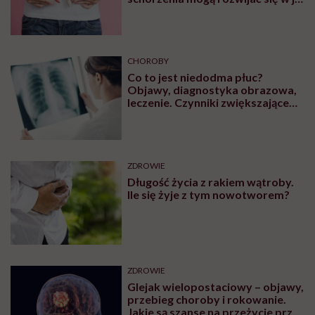
obrębie
CHOROBY
Co to jest niedodma płuc?
Objawy, diagnostyka obrazowa,
leczenie. Czynniki zwiększające
ryzyko wystąpienia
ZDROWIE
Długość życia z rakiem wątroby.
Ile się żyje z tym nowotworem?
ZDROWIE
Glejak wielopostaciowy – objawy,
przebieg choroby i rokowanie.
Jakie są szanse na przeżycie przy