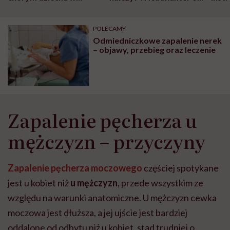
szpitalu to tortura.
zmianie pokoleniowej u
atak
"Przeszkadzać w tym
kobiet w ciąży na rynku
wars
może chyba tylko
pracy
eksp
POLECAMY
głupota i brak
Odmiedniczkowe zapalenie nerek
wyobraźni"
– objawy, przebieg oraz leczenie
Zapalenie pęcherza u
mężczyzn – przyczyny
Zapalenie pęcherza moczowego
częściej spotykane
jest u kobiet niż
u mężczyzn,
przede wszystkim ze
względu na warunki anatomiczne. U mężczyzn cewka
moczowa jest dłuższa, a jej ujście jest bardziej
oddalone od odbytu niż u kobiet, stąd trudniej o