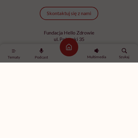
Skontaktuj się z nami
Fundacja Hello Zdrowie
ul. Poleczki 35
02-822 Warszawa
Strona główna
NIP 9512613236
Multimedia
Szukaj
Tematy
Podcast
Kontakt z redakcją
redakcja@hellozdrowie.pl
Dołącz do naszej społeczności
Właścicielem serwisu
HelloZdrowie
jest Fundacja należąca
do
USP Zdrowie sp. z o.o.
, które jest częścią
USP Group
.
Treści zawarte w serwisie HelloZdrowie mają charakter
informacyjno-edukacyjny. Jeśli potrzebujesz porady