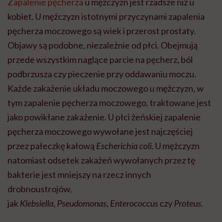
Zapalenie pęcherza
u mężczyzn jest rzadsze niż u
kobiet. U mężczyzn istotnymi przyczynami zapalenia
pęcherza moczowego są wiek i przerost prostaty.
Objawy są podobne, niezależnie od płci. Obejmują
przede wszystkim naglące parcie na pęcherz, ból
podbrzusza czy pieczenie przy oddawaniu moczu.
Każde zakażenie układu moczowego u mężczyzn, w
tym zapalenie pęcherza moczowego, traktowane jest
jako powikłane zakażenie. U płci żeńskiej zapalenie
pęcherza moczowego wywołane jest najczęściej
przez pałeczkę kałową
Escherichia coli
. U mężczyzn
natomiast odsetek zakażeń wywołanych przez tę
bakterie jest mniejszy na rzecz innych
drobnoustrojów,
jak
Klebsiella
,
Pseudomonas
,
Enterococcus
czy
Proteus
.