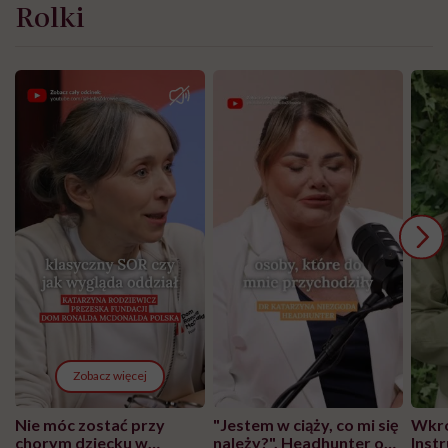
Rolki
Zobacz więcej
Nie móc zostać przy
"Jestem w ciąży, co mi się
Wkró
chorym dziecku w
należy?". Headhunter o
Inst