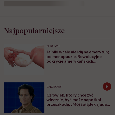
Najpopularniejsze
ZDROWIE
Jajniki wcale nie idą na emeryturę
po menopauzie. Rewolucyjne
odkrycie amerykańskich
naukowców
CHOROBY
Człowiek, który chce żyć
wiecznie, być może napotkał
przeszkodę. „Mój żołądek zjada
sam siebie”