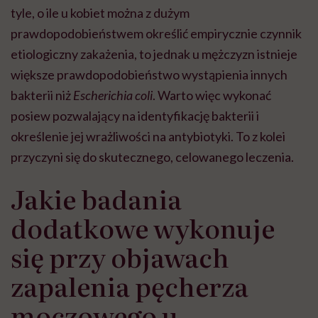
tyle, o ile u kobiet można z dużym
prawdopodobieństwem określić empirycznie czynnik
etiologiczny zakażenia, to jednak u mężczyzn istnieje
większe prawdopodobieństwo wystąpienia innych
bakterii niż
Escherichia coli
. Warto więc wykonać
posiew pozwalający na identyfikację bakterii i
określenie jej wrażliwości na antybiotyki. To z kolei
przyczyni się do skutecznego, celowanego leczenia.
Jakie badania
dodatkowe wykonuje
się przy objawach
zapalenia pęcherza
moczowego u