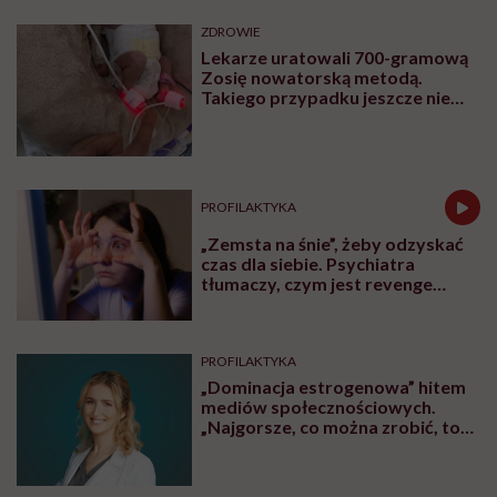
ZDROWIE
Lekarze uratowali 700-gramową
Zosię nowatorską metodą.
Takiego przypadku jeszcze nie
było
PROFILAKTYKA
„Zemsta na śnie”, żeby odzyskać
czas dla siebie. Psychiatra
tłumaczy, czym jest revenge
bedtime procrastination
PROFILAKTYKA
„Dominacja estrogenowa” hitem
mediów społecznościowych.
„Najgorsze, co można zrobić, to
leczyć modne hasło”