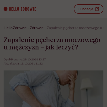
Go
to
Fundacja
content
HelloZdrowie
›
Zdrowie
›
Zapalenie pęcherza moczowego u męż
Zapalenie pęcherza moczowego
u mężczyzn – jak leczyć?
Opublikowano:
29.10.2018 13:27
Aktualizacja:
13.10.2021 11:22