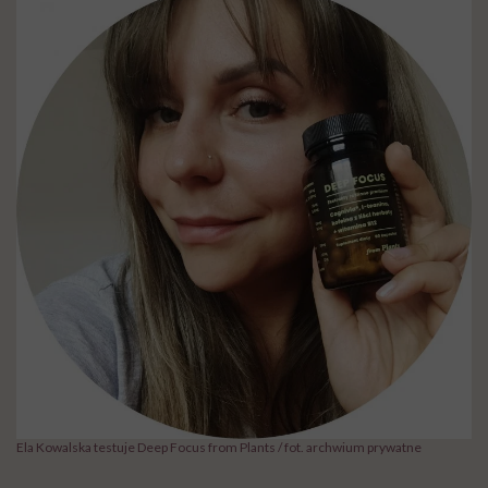
Ela Kowalska testuje Deep Focus from Plants / fot. archwium prywatne