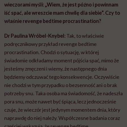
wieczorami myśli: „Wiem, że jest późno i powinnam
iść spać, ale wreszcie mam chwilę dla siebie”. Czy to
właśnie revenge bedtime procrastination?
Dr Paulina Wróbel-Knybel:
Tak, to właściwie
podręcznikowy przykład revenge bedtime
procrastination. Chodzi o sytuację, w której
świadomie odkładamy moment pójścia spać, mimo że
jesteśmy zmęczeni i wiemy, że następnego dnia
będziemy odczuwać tego konsekwencje. Oczywiście
nie chodzi w tym przypadku o bezsenność ani o brak
potrzeby snu. Taka osoba ma świadomość, że nadeszła
pora snu, może nawet być śpiąca, lecz jednocześnie
czuje, że wieczór jest jedynym momentem dnia, który
naprawdę do niej należy. Współczesne badania coraz
częściej wskazują, że revenge bedtime