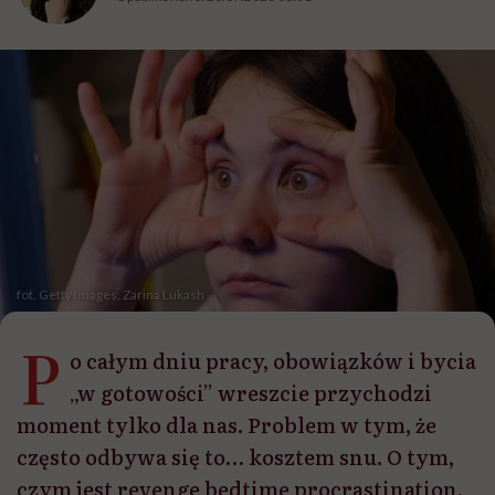
fot. Getty Images, Zarina Lukash
P
o całym dniu pracy, obowiązków i bycia
„w gotowości” wreszcie przychodzi
moment tylko dla nas. Problem w tym, że
często odbywa się to… kosztem snu. O tym,
czym jest revenge bedtime procrastination,