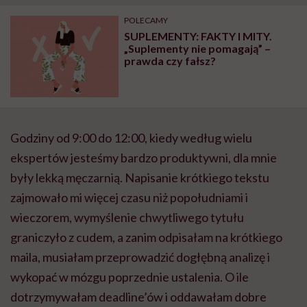
"Przeszkadzać w tym
kobiet w ciąży na rynku
wars
może chyba tylko
pracy
eksp
POLECAMY
głupota i brak
SUPLEMENTY: FAKTY I MITY.
wyobraźni"
„Suplementy nie pomagają” –
prawda czy fałsz?
Godziny od 9:00 do 12:00, kiedy według wielu
ekspertów jesteśmy bardzo produktywni, dla mnie
były lekką męczarnią. Napisanie krótkiego tekstu
zajmowało mi więcej czasu niż popołudniami i
wieczorem, wymyślenie chwytliwego tytułu
graniczyło z cudem, a zanim odpisałam na krótkiego
maila, musiałam przeprowadzić dogłębną analizę i
wykopać w mózgu poprzednie ustalenia. O ile
dotrzymywałam deadline’ów i oddawałam dobre