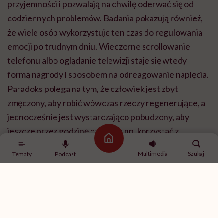
przyjemności i pozwalają na chwilę oderwać się od
codziennych problemów. Badania pokazują również,
że wiele osób wykorzystuje ten czas do regulowania
emocji po trudnym dniu. Wieczorne scrollowanie
telefonu albo oglądanie telewizji staje się wtedy
formą nagrody i sposobem na odreagowanie napięcia.
Paradoks polega na tym, że człowiek jest zbyt
zmęczony, aby robić wówczas rzeczy regenerujące, a
jednocześnie jest wystarczająco pobudzony, aby
jeszcze przez godzinę czy dwie np. korzystać z
Strona główna
telefonu.
Multimedia
Szukaj
Tematy
Podcast