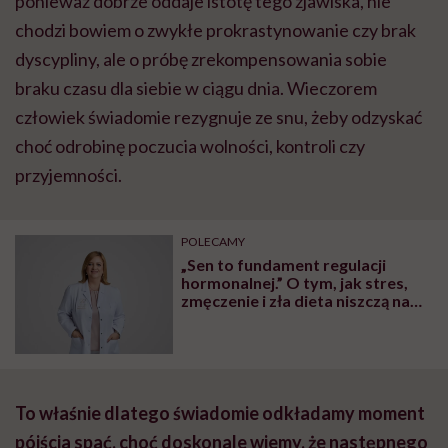
ponieważ dobrze oddaje istotę tego zjawiska, nie
chodzi bowiem o zwykłe prokrastynowanie czy brak
dyscypliny, ale o próbę zrekompensowania sobie
braku czasu dla siebie w ciągu dnia. Wieczorem
człowiek świadomie rezygnuje ze snu, żeby odzyskać
choć odrobinę poczucia wolności, kontroli czy
przyjemności.
POLECAMY
„Sen to fundament regulacji
hormonalnej.” O tym, jak stres,
zmęczenie i zła dieta niszczą nam
organizm, opowiada dr n. med.
Katarzyna Romanek-Piva
To właśnie dlatego świadomie odkładamy moment
pójścia spać, choć doskonale wiemy, że następnego