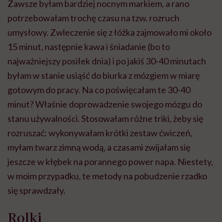
Zawsze byłam bardziej nocnym markiem, a rano
potrzebowałam trochę czasu na tzw. rozruch
umysłowy. Zwleczenie się z łóżka zajmowało mi około
15 minut, następnie kawa i śniadanie (bo to
najważniejszy posiłek dnia) i po jakiś 30-40 minutach
byłam w stanie usiąść do biurka z mózgiem w miarę
gotowym do pracy. Na co poświęcałam te 30-40
minut? Właśnie doprowadzenie swojego mózgu do
stanu używalności. Stosowałam różne triki, żeby się
rozruszać: wykonywałam krótki zestaw ćwiczeń,
myłam twarz zimną wodą, a czasami zwijałam się
jeszcze w kłębek na porannego power napa. Niestety,
w moim przypadku, te metody na pobudzenie rzadko
się sprawdzały.
Rolki