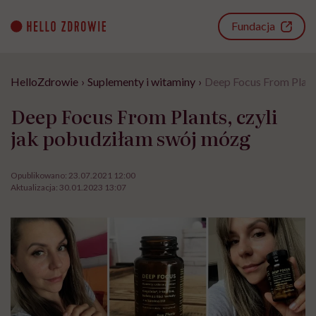
Go
to
Fundacja
content
HelloZdrowie
›
Suplementy i witaminy
›
Deep Focus From Plant
Deep Focus From Plants, czyli
jak pobudziłam swój mózg
Opublikowano:
23.07.2021 12:00
Aktualizacja:
30.01.2023 13:07