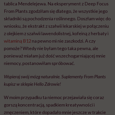
tablica Mendelejewa. Na eksperyment z Deep Focus
From Plants zgodziłam się dlatego, że wszystkie jego
składniki są pochodzenia roślinnego. Doszłam więc do
wniosku, że ekstrakt z szałwii lekarskiej w połączeniu
z olejkiem z szałwii lawendolistnej, kofeiną z herbaty i
witaminą B12
na pewno mi nie zaszkodzi. A czy
pomoże? Wtedy nie byłam tego taka pewna, ale
ponieważ miałam już dość wszechogarniającej mnie
niemocy, postanowiłam spróbować.
Wspieraj swój mózg naturalnie. Suplementy From Plants
kupisz w sklepie Hello Zdrowie!
W moim przypadku ta niemoc przejawiała się coraz
gorszą koncentracją, spadkiem kreatywności i
zmęczeniem, które dopadało mnie jeszcze w trakcie