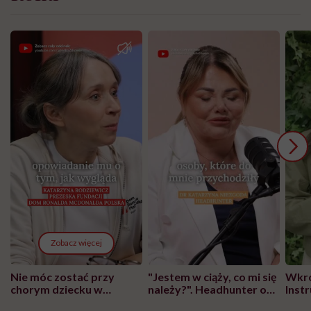
Zobacz więcej
Nie móc zostać przy
"Jestem w ciąży, co mi się
Wkró
chorym dziecku w
należy?". Headhunter o
Inst
szpitalu to tortura.
zmianie pokoleniowej u
atak