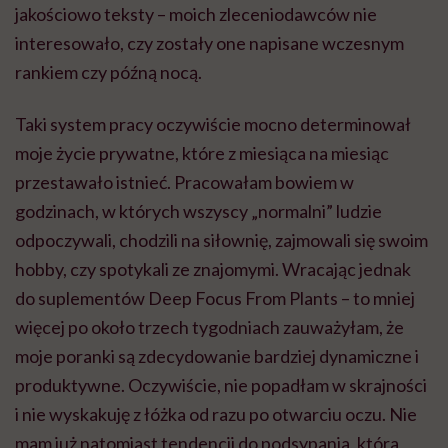
jakościowo teksty – moich zleceniodawców nie
interesowało, czy zostały one napisane wczesnym
rankiem czy późną nocą.
Taki system pracy oczywiście mocno determinował
moje życie prywatne, które z miesiąca na miesiąc
przestawało istnieć. Pracowałam bowiem w
godzinach, w których wszyscy „normalni” ludzie
odpoczywali, chodzili na siłownię, zajmowali się swoim
hobby, czy spotykali ze znajomymi. Wracając jednak
do suplementów Deep Focus From Plants – to mniej
więcej po około trzech tygodniach zauważyłam, że
moje poranki są zdecydowanie bardziej dynamiczne i
produktywne. Oczywiście, nie popadłam w skrajności
i nie wyskakuję z łóżka od razu po otwarciu oczu. Nie
mam już natomiast tendencji do podsypania, która