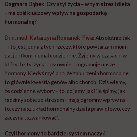
Dagmara Dąbek: Czy styl życia – w tym stres i dieta
– ma dziś kluczowy wpływ na gospodarkę
hormonalną?
Dr n. med. Katarzyna Romanek-Piva
: Absolutnie tak
– i to jest jedna z tych rzeczy, które powtarzam moim
pacjentkom niemal codziennie. Żyjemy w czasach, w
których styl życia dosłownie programuje nasze
hormony. Kiedyś myślano, że zaburzenia hormonalne
to głównie kwestia genów albo chorób. Dziś wiemy,
że codzienne wybory – to, co jemy, jak i ile śpimy, jak
radzimy sobie ze stresem – mają ogromny wpływ na
to, czy nasz układ hormonalny działa prawidłowo, czy
zaczyna „szwankować”.
Czyli hormony to bardziej system naczyń