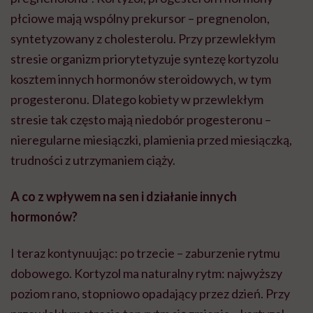
płciowe mają wspólny prekursor – pregnenolon,
syntetyzowany z cholesterolu. Przy przewlekłym
stresie organizm priorytetyzuje syntezę kortyzolu
kosztem innych hormonów steroidowych, w tym
progesteronu. Dlatego kobiety w przewlekłym
stresie tak często mają niedobór progesteronu –
nieregularne miesiączki, plamienia przed miesiączką,
trudności z utrzymaniem ciąży.
A co z wpływem na sen i działanie innych
hormonów?
I teraz kontynuując: po trzecie – zaburzenie rytmu
dobowego. Kortyzol ma naturalny rytm: najwyższy
poziom rano, stopniowo opadający przez dzień. Przy