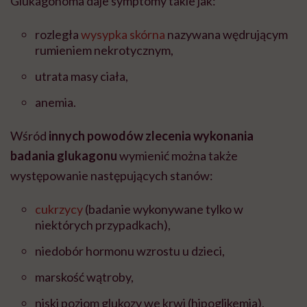
Glukagonoma daje symptomy takie jak:
rozległa
wysypka skórna
nazywana wędrującym
rumieniem nekrotycznym,
utrata masy ciała,
anemia.
Wśród
innych powodów zlecenia wykonania
badania
glukagonu
wymienić można także
występowanie następujących stanów:
cukrzycy
(badanie wykonywane tylko w
niektórych przypadkach),
niedobór hormonu wzrostu u dzieci,
marskość wątroby,
niski poziom glukozy we krwi (hipoglikemia),