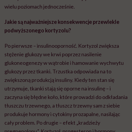
wielu poziomach jednocześnie.
Jakie są najważniejsze konsekwencje przewlekle
podwyższonego kortyzolu?
Po pierwsze – insulinooporność. Kortyzol zwiększa
stężenie glukozy we krwi poprzez nasilenie
glukoneogenezy w wątrobie i hamowanie wychwytu
glukozy przez tkanki. Trzustka odpowiada na to
zwiększoną produkcją insuliny. Kiedy ten stan się
utrzymuje, tkanki stają się oporne na insulinę – i
zaczyna się błędne koło, które prowadzi do odkładania
tłuszczu trzewnego, a tłuszcz trzewny sam z siebie
produkuje hormony i cytokiny prozapalne, nasilając
cały problem. Po drugie – efekt „kradzieży
pregnenolonu”. Kortyzol, progesteron i hormony