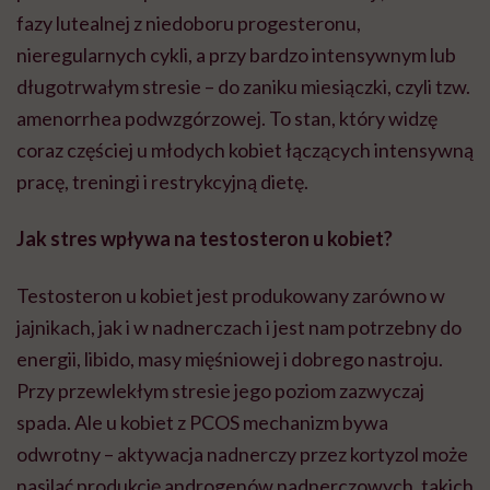
fazy lutealnej z niedoboru progesteronu,
nieregularnych cykli, a przy bardzo intensywnym lub
długotrwałym stresie – do zaniku miesiączki, czyli tzw.
amenorrhea podwzgórzowej. To stan, który widzę
coraz częściej u młodych kobiet łączących intensywną
pracę, treningi i restrykcyjną dietę.
Jak stres wpływa na testosteron u kobiet?
Testosteron u kobiet jest produkowany zarówno w
jajnikach, jak i w nadnerczach i jest nam potrzebny do
energii, libido, masy mięśniowej i dobrego nastroju.
Przy przewlekłym stresie jego poziom zazwyczaj
spada. Ale u kobiet z PCOS mechanizm bywa
odwrotny – aktywacja nadnerczy przez kortyzol może
nasilać produkcję androgenów nadnerczowych, takich