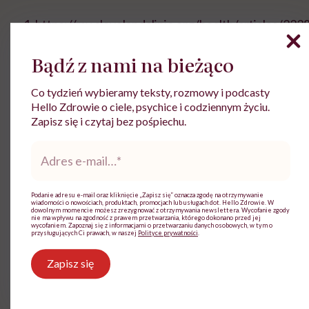
https://my.clevelandclinic.org/health/articles/222
glucagon [dostęp 14.10.2024].
Bądź z nami na bieżąco
Martinez M., Pancreas Hormones, Endocrine
Society 2022.
Co tydzień wybieramy teksty, rozmowy i podcasty
Hello Zdrowie o ciele, psychice i codziennym życiu.
Pietrzak I., Szadkowska A., Nasal glucagon – a
Zapisz się i czytaj bez pośpiechu.
new way to treat severe, Pediatric
Endocrinology Diabetes and Metabolism 2020,
Adres
26(1): 45-57.
e-
mail
*
Rix I. i in., Glucagon Physiology, Endotext 2019.
Podanie adresu e-mail oraz kliknięcie „Zapisz się” oznacza zgodę na otrzymywanie
wiadomości o nowościach, produktach, promocjach lub usługach dot. Hello Zdrowie. W
dowolnym momencie możesz zrezygnować z otrzymywania newslettera. Wycofanie zgody
Aktualizacja treści: inż. Agata Domagała
nie ma wpływu na zgodność z prawem przetwarzania, którego dokonano przed jej
wycofaniem. Zapoznaj się z informacjami o przetwarzaniu danych osobowych, w tym o
przysługujących Ci prawach, w naszej
Polityce prywatności
.
Zapisz się