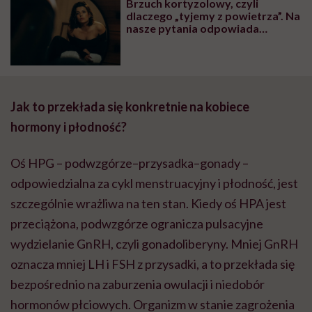
Brzuch kortyzolowy, czyli
dlaczego „tyjemy z powietrza”. Na
nasze pytania odpowiada
diabetolożka Agnieszka
Przychodzień
Jak to przekłada się konkretnie na kobiece
hormony i płodność?
Oś HPG – podwzgórze–przysadka–gonady –
odpowiedzialna za cykl menstruacyjny i płodność, jest
szczególnie wrażliwa na ten stan. Kiedy oś HPA jest
przeciążona, podwzgórze ogranicza pulsacyjne
wydzielanie GnRH, czyli gonadoliberyny. Mniej GnRH
oznacza mniej LH i FSH z przysadki, a to przekłada się
bezpośrednio na zaburzenia owulacji i niedobór
hormonów płciowych. Organizm w stanie zagrożenia