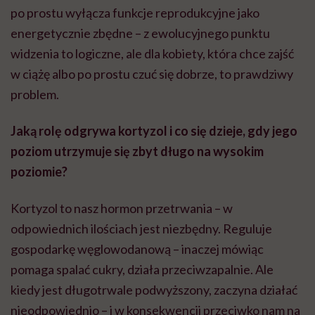
po prostu wyłącza funkcje reprodukcyjne jako
energetycznie zbędne – z ewolucyjnego punktu
widzenia to logiczne, ale dla kobiety, która chce zajść
w ciążę albo po prostu czuć się dobrze, to prawdziwy
problem.
Jaką rolę odgrywa kortyzol i co się dzieje, gdy jego
poziom utrzymuje się zbyt długo na wysokim
poziomie?
Kortyzol to nasz hormon przetrwania – w
odpowiednich ilościach jest niezbędny. Reguluje
gospodarkę węglowodanową – inaczej mówiąc
pomaga spalać cukry, działa przeciwzapalnie. Ale
kiedy jest długotrwale podwyższony, zaczyna działać
nieodpowiednio – i w konsekwencji przeciwko nam na