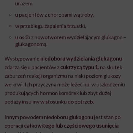
urazem,
u pacjentów z chorobami wątroby,
w przebiegu zapalenia trzustki,
u osób z nowotworem wydzielającym glukagon –
glukagonomą.
Występowanie
niedoboru wydzielania glukagonu
zdarza się u pacjentów z
cukrzycą typu 1.
na skutek
zaburzeń reakcji organizmu na niski poziom glukozy
we krwi. Ich przyczyna może leżeć np. w uszkodzeniu
produkujących hormon komórek lub zbyt dużej
podaży insuliny w stosunku do potrzeb.
Innym powodem niedoboru glukagonu jest stan po
operacji
całkowitego lub częściowego usunięcia