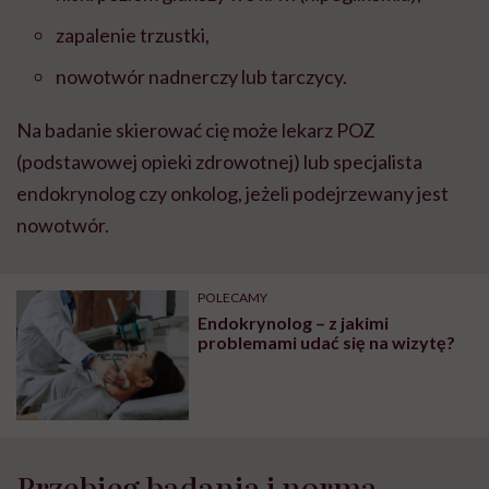
zapalenie trzustki,
nowotwór nadnerczy lub tarczycy.
Na badanie skierować cię może lekarz POZ
(podstawowej opieki zdrowotnej) lub specjalista
endokrynolog czy onkolog, jeżeli podejrzewany jest
nowotwór.
POLECAMY
Endokrynolog – z jakimi
problemami udać się na wizytę?
Przebieg badania i norma