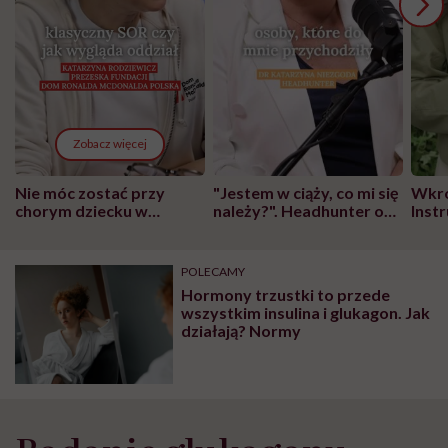
Zobacz więcej
Nie móc zostać przy
"Jestem w ciąży, co mi się
Wkró
chorym dziecku w
należy?". Headhunter o
Inst
szpitalu to tortura.
zmianie pokoleniowej u
atak
"Przeszkadzać w tym
kobiet w ciąży na rynku
wars
może chyba tylko
pracy
eksp
POLECAMY
głupota i brak
Hormony trzustki to przede
wyobraźni"
wszystkim insulina i glukagon. Jak
działają? Normy