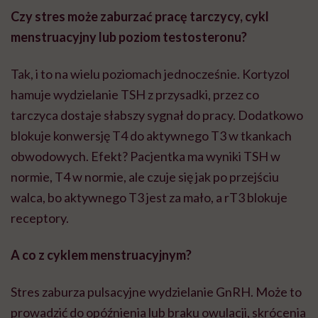
Czy stres może zaburzać pracę tarczycy, cykl
menstruacyjny lub poziom testosteronu?
Tak, i to na wielu poziomach jednocześnie. Kortyzol
hamuje wydzielanie TSH z przysadki, przez co
tarczyca dostaje słabszy sygnał do pracy. Dodatkowo
blokuje konwersję T4 do aktywnego T3 w tkankach
obwodowych. Efekt? Pacjentka ma wyniki TSH w
normie, T4 w normie, ale czuje się jak po przejściu
walca, bo aktywnego T3 jest za mało, a rT3 blokuje
receptory.
A co z cyklem menstruacyjnym?
Stres zaburza pulsacyjne wydzielanie GnRH. Może to
prowadzić do opóźnienia lub braku owulacji, skrócenia