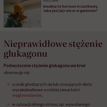
POLECAMY
Insulina to hormon trzustkowy.
Jaka jest jej rola w organizmie?
Nieprawidłowe stężenie
glukagonu
Podwyższone stężenie glukagonu we krwi
obserwuje się:
u osób głodzących się lub stosujących diety
wysokobiałkowe o niskiej zawartości
węglowodanów
,
w sytuacji silnego stresu, np. wywołanego