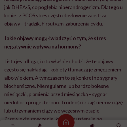
jak DHEA-S, co pogłębia hiperandrogenizm. Dlatego u
kobiet z PCOS stres często dosłownie zaostrza
objawy – trądzik, hirsutyzm, zaburzenia cyklu.
Jakie objawy mogą świadczyć o tym, że stres
negatywnie wpływa na hormony?
Lista jest długa, i o to właśnie chodzi: że te objawy
często się nakładają i kobiety tłumaczą je zmęczeniem
albo wiekiem. A tymczasem to są konkretne sygnały
biochemiczne. Nieregularne lub bardzo bolesne
miesiączki, plamienia przed miesiączką – sygnał
niedoboru progesteronu. Trudności z zajściem w ciążę
lub utrzymaniem ciąży we wczesnym etapie.
Przewlekłe zmęczenie, które nie ustępuje po
Strona główna
odpoczynku – szczególnie to charakterystyczne „nie