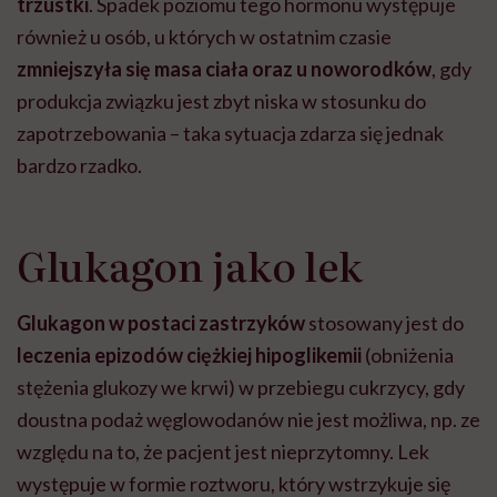
trzustki
. Spadek poziomu tego hormonu występuje
również u osób, u których w ostatnim czasie
zmniejszyła się masa ciała oraz
u noworodków
, gdy
produkcja związku jest zbyt niska w stosunku do
zapotrzebowania – taka sytuacja zdarza się jednak
bardzo rzadko.
Glukagon jako lek
Glukagon w postaci zastrzyków
stosowany jest do
leczenia epizodów ciężkiej hipoglikemii
(obniżenia
stężenia glukozy we krwi) w przebiegu cukrzycy, gdy
doustna podaż węglowodanów nie jest możliwa, np. ze
względu na to, że pacjent jest nieprzytomny. Lek
występuje w formie roztworu, który wstrzykuje się