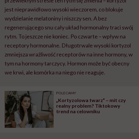
przewlekłym stresie ten rytm się zmienia – kortyzol
jest nieprawidłowo wysoki wieczorem, co blokuje
wydzielanie melatoniny i niszczy sen. A bez
regenerującego snu cały układ hormonalny traci swój
rytm. To jeszcze nie koniec. Po czwarte – wpływ na
receptory hormonalne. Długotrwale wysoki kortyzol
zmniejsza wrażliwość receptorów na inne hormony, w
tym na hormony tarczycy. Hormon może być obecny
we krwi, ale komórka na niego nie reaguje.
POLECAMY
„Kortyzolowa twarz” – mit czy
realny problem? Tiktokowy
trend na celowniku