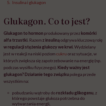
Insulina i glukagon
Glukagon. Co to jest?
Glukagon
to hormon
produkowany przez
komórki
alfa trzustki
. Razem
z insuliną
odgrywa kluczową rolę
w regulacji stężenia glukozy we krwi
. Wydzielany
jest w reakcji na niski poziom
cukru
oraz sytuacje, w
których zwiększa się zapotrzebowanie na energię (np.
podczas wysiłku fizycznego).
Kiedy ważny jest
glukagon?
Działanie tego związku
polega przede
wszystkim na:
pobudzaniu wątroby do
rozkładu glikogenu
, z
którego powstaje glukoza potrzebna do
wytwarzania energii,