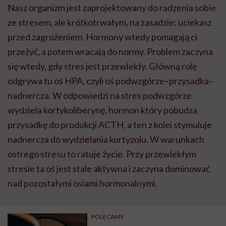
Nasz organizm jest zaprojektowany do radzenia sobie
ze stresem, ale krótkotrwałym, na zasadzie: uciekasz
przed zagrożeniem. Hormony wtedy pomagają ci
przeżyć, a potem wracają do normy. Problem zaczyna
się wtedy, gdy stres jest przewlekły. Główną rolę
odgrywa tu oś HPA, czyli oś podwzgórze–przysadka–
nadnercza. W odpowiedzi na stres podwzgórze
wydziela kortykoliberynę, hormon który pobudza
przysadkę do produkcji ACTH, a ten z kolei stymuluje
nadnercza do wydzielania kortyzolu. W warunkach
ostrego stresu to ratuje życie. Przy przewlekłym
stresie ta oś jest stale aktywna i zaczyna dominować
nad pozostałymi osiami hormonalnymi.
POLECAMY