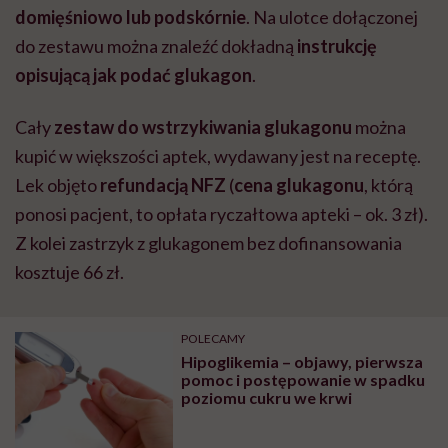
domięśniowo lub podskórnie
. Na ulotce dołączonej
do zestawu można znaleźć dokładną
instrukcję
opisującą jak podać glukagon
.
Cały
zestaw do wstrzykiwania glukagonu
można
kupić w większości aptek, wydawany jest na receptę.
Lek objęto
refundacją
NFZ
(
cena glukagonu
, którą
ponosi pacjent, to opłata ryczałtowa apteki – ok. 3 zł).
Z kolei zastrzyk z glukagonem bez dofinansowania
kosztuje 66 zł.
POLECAMY
Hipoglikemia – objawy, pierwsza
pomoc i postępowanie w spadku
poziomu cukru we krwi