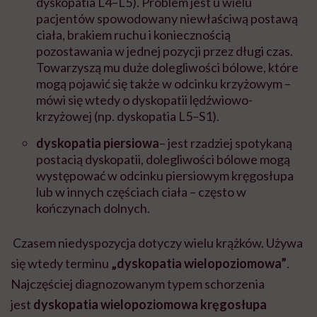
dyskopatia L4–L5). Problem jest u wielu
pacjentów spowodowany niewłaściwą postawą
ciała, brakiem ruchu i koniecznością
pozostawania w jednej pozycji przez długi czas.
Towarzyszą mu duże dolegliwości bólowe, które
mogą pojawić się także w odcinku krzyżowym –
mówi się wtedy o dyskopatii lędźwiowo-
krzyżowej (np. dyskopatia L5–S1).
dyskopatia piersiowa
– jest rzadziej spotykaną
postacią dyskopatii, dolegliwości bólowe mogą
występować w odcinku piersiowym kręgosłupa
lub w innych częściach ciała – często w
kończynach dolnych.
Czasem niedyspozycja dotyczy wielu krążków. Używa
się wtedy terminu
„dyskopatia wielopoziomowa”
.
Najczęściej diagnozowanym typem schorzenia
jest
dyskopatia wielopoziomowa kręgosłupa