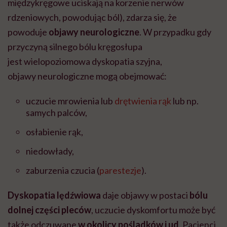
międzykręgowe uciskają na korzenie nerwów
rdzeniowych, powodując ból), zdarza się, że
powoduje
objawy
neurologiczne
. W przypadku gdy
przyczyną silnego bólu kręgosłupa
jest wielopoziomowa dyskopatia szyjna,
objawy neurologiczne mogą obejmować:
uczucie mrowienia lub
drętwienia rąk
lub np.
samych palców,
osłabienie rąk,
niedowłady,
zaburzenia czucia (
parestezje
).
Dyskopatia lędźwiowa
daje objawy w postaci
bólu
dolnej części pleców
, uczucie dyskomfortu może być
także odczuwane
w okolicy pośladków i ud
. Pacjenci