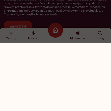
otrzymywania newslettera. Wycofanie zgody nie ma wpływu na zgodność z
prawem przetwarzania, którego dokonano przed jej wycofaniem. Zapoznaj się
z informacjami o przetwarzaniu danych osobowych, w tym o przysługujących
Ci prawach, w naszej
Polityce prywatności
.
Zapisz się
Strona główna
Multimedia
Szukaj
Tematy
Podcast
Newsletter Hello Zdrowie
O nas
Archiwum artykułów
Polityka prywatności
Zmiana ustawień prywatności
Kontakt
Skontaktuj się z nami