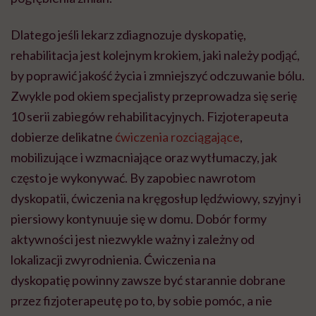
Dlatego jeśli lekarz zdiagnozuje dyskopatię,
rehabilitacja jest kolejnym krokiem, jaki należy podjąć,
by poprawić jakość życia i zmniejszyć odczuwanie bólu.
Zwykle pod okiem specjalisty przeprowadza się serię
10 serii zabiegów rehabilitacyjnych. Fizjoterapeuta
dobierze delikatne
ćwiczenia rozciągające
,
mobilizujące i wzmacniające oraz wytłumaczy, jak
często je wykonywać. By zapobiec nawrotom
dyskopatii, ćwiczenia na kręgosłup lędźwiowy, szyjny i
piersiowy kontynuuje się w domu. Dobór formy
aktywności jest niezwykle ważny i zależny od
lokalizacji zwyrodnienia. Ćwiczenia na
dyskopatię powinny zawsze być starannie dobrane
przez fizjoterapeutę po to, by sobie pomóc, a nie