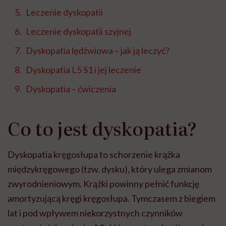
Leczenie dyskopatii
Leczenie dyskopatii szyjnej
Dyskopatia lędźwiowa – jak ją leczyć?
Dyskopatia L5 S1 i jej leczenie
Dyskopatia – ćwiczenia
Co to jest dyskopatia?
Dyskopatia kręgosłupa to schorzenie krążka
międzykręgowego (tzw. dysku), który ulega zmianom
zwyrodnieniowym. Krążki powinny pełnić funkcję
amortyzującą kręgi kręgosłupa. Tymczasem z biegiem
lat i pod wpływem niekorzystnych czynników