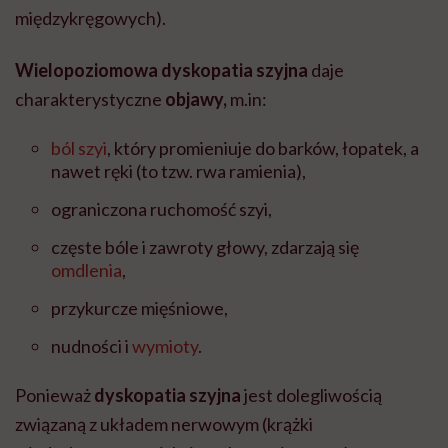
międzykręgowych).
Wielopoziomowa dyskopatia szyjna
daje
charakterystyczne
objawy,
m.in:
ból szyi
, który promieniuje do barków, łopatek, a
nawet ręki (to tzw. rwa ramienia),
ograniczona ruchomość szyi,
częste bóle i zawroty głowy, zdarzają się
omdlenia
,
przykurcze mięśniowe,
nudności i
wymioty
.
Ponieważ
dyskopatia szyjna
jest dolegliwością
związaną z układem nerwowym (krążki