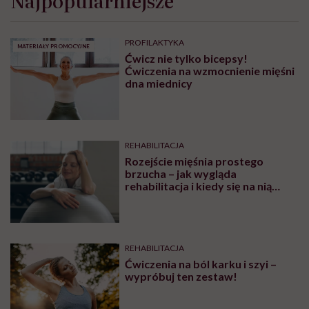
Najpopularniejsze
PROFILAKTYKA
MATERIAŁY PROMOCYJNE
Ćwicz nie tylko bicepsy!
Ćwiczenia na wzmocnienie mięśni
dna miednicy
REHABILITACJA
Rozejście mięśnia prostego
brzucha – jak wygląda
rehabilitacja i kiedy się na nią
udać? Tłumaczy Pani Fizjotrener
REHABILITACJA
Ćwiczenia na ból karku i szyi –
wypróbuj ten zestaw!