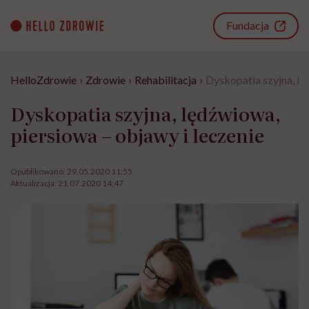
Go
to
Fundacja
content
HelloZdrowie
›
Zdrowie
›
Rehabilitacja
›
Dyskopatia szyjna, lę
Dyskopatia szyjna, lędźwiowa,
piersiowa – objawy i leczenie
Opublikowano:
29.05.2020 11:55
Aktualizacja:
21.07.2020 14:47