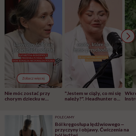
Zobacz więcej
Nie móc zostać przy
"Jestem w ciąży, co mi się
Wkró
chorym dziecku w
należy?". Headhunter o
Inst
szpitalu to tortura.
zmianie pokoleniowej u
atak
"Przeszkadzać w tym
kobiet w ciąży na rynku
wars
może chyba tylko
pracy
eksp
POLECAMY
głupota i brak
Ból kręgosłupa lędźwiowego ‒
wyobraźni"
przyczyny i objawy. Ćwiczenia na
ból lędźwi