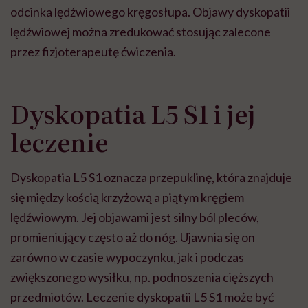
odcinka lędźwiowego kręgosłupa. Objawy dyskopatii
lędźwiowej można zredukować stosując zalecone
przez fizjoterapeutę ćwiczenia.
Dyskopatia L5 S1 i jej
leczenie
Dyskopatia L5 S1 oznacza przepuklinę, która znajduje
się między kością krzyżową a piątym kręgiem
lędźwiowym. Jej objawami jest silny ból pleców,
promieniujący często aż do nóg. Ujawnia się on
zarówno w czasie wypoczynku, jak i podczas
zwiększonego wysiłku, np. podnoszenia cięższych
przedmiotów. Leczenie dyskopatii L5 S1 może być