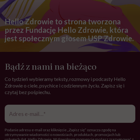
Hello Zdrowie to strona tworzona
przez Fundację Hello Zdrowie, która
jest społecznym głosem USP Zdrowie.
Bądź z nami na bieżąco
Co tydzień wybieramy teksty, rozmowy i podcasty Hello
Zdrowie o ciele, psychice i codziennym życiu. Zapisz się i
czytaj bez pośpiechu.
Adres
e-
mail
*
Podanie adresu e-mail oraz kliknięcie „Zapisz się” oznacza zgodę na
otrzymywanie wiadomości o nowościach, produktach, promocjach lub
usługach dot. Hello Zdrowie. W dowolnym momencie możesz zrezygnować z