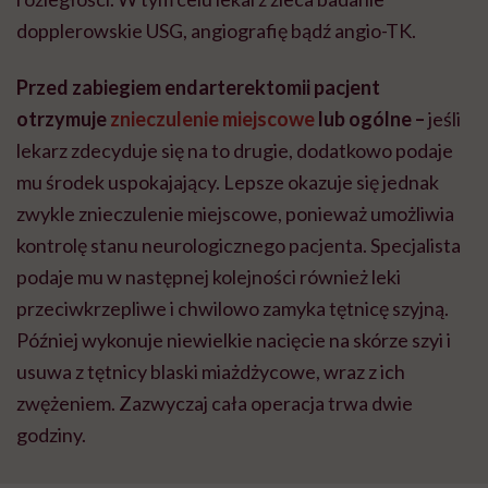
dopplerowskie USG, angiografię bądź angio-TK.
Przed zabiegiem endarterektomii pacjent
otrzymuje
znieczulenie miejscowe
lub ogólne –
jeśli
lekarz zdecyduje się na to drugie, dodatkowo podaje
mu środek uspokajający. Lepsze okazuje się jednak
zwykle znieczulenie miejscowe, ponieważ umożliwia
kontrolę stanu neurologicznego pacjenta. Specjalista
podaje mu w następnej kolejności również leki
przeciwkrzepliwe i chwilowo zamyka tętnicę szyjną.
Później wykonuje niewielkie nacięcie na skórze szyi i
usuwa z tętnicy blaski miażdżycowe, wraz z ich
zwężeniem. Zazwyczaj cała operacja trwa dwie
godziny.