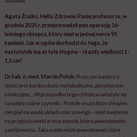
zadziałał.
Agata Źrałko, Hello Zdrowie: Panie profesorze, w
grudniu 2025 r. przeprowadził pan operację 16-
letniego chłopca, który miał w jednej nerce 91
kamieni. Jak w ogóle dochodzi do tego, że
nastolatek ma aż tyle złogów – i każdy wielkości 1-
1,5 cm?
Dr hab. n. med. Marcin Polok:
Przyczyn kamicy u
dzieci jest bardzo dużo: metaboliczne, genetyczne,
infekcyjne… W przypadku tego chłopca nałożyły się
na siebie różne czynniki. Przede wszystkim chłopiec
cierpiał na wadę układu moczowego – miał zwężenie
na przejściu nerki w moczowód, które powodowało
zastój moczu. Taka wada może powodować różne