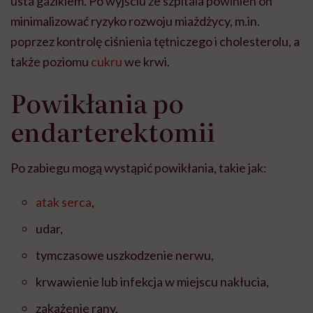
usta gazikiem. Po wyjściu ze szpitala powinien on
minimalizować ryzyko rozwoju miażdżycy, m.in.
poprzez kontrolę ciśnienia tętniczego i cholesterolu, a
także poziomu
cukru
we krwi.
Powikłania po
endarterektomii
Po zabiegu mogą wystąpić powikłania, takie jak:
atak serca
,
udar,
tymczasowe uszkodzenie nerwu,
krwawienie lub infekcja w miejscu nakłucia,
zakażenie rany,