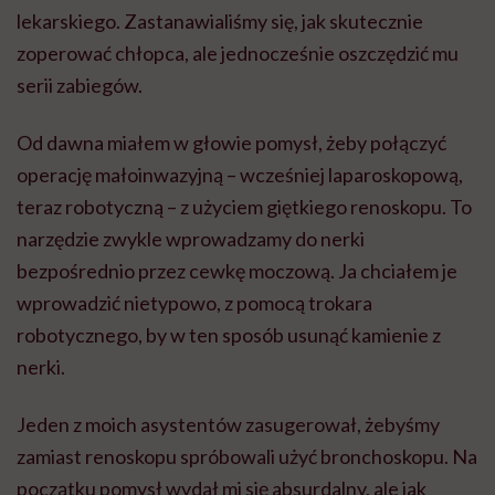
lekarskiego. Zastanawialiśmy się, jak skutecznie
zoperować chłopca, ale jednocześnie oszczędzić mu
serii zabiegów.
Od dawna miałem w głowie pomysł, żeby połączyć
operację małoinwazyjną – wcześniej laparoskopową,
teraz robotyczną – z użyciem giętkiego renoskopu. To
narzędzie zwykle wprowadzamy do nerki
bezpośrednio przez cewkę moczową. Ja chciałem je
wprowadzić nietypowo, z pomocą trokara
robotycznego, by w ten sposób usunąć kamienie z
nerki.
Jeden z moich asystentów zasugerował, żebyśmy
zamiast renoskopu spróbowali użyć bronchoskopu. Na
początku pomysł wydał mi się absurdalny, ale jak