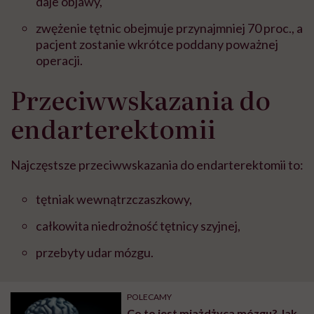
daje objawy,
zwężenie tętnic obejmuje przynajmniej 70 proc., a
pacjent zostanie wkrótce poddany poważnej
operacji.
Przeciwwskazania do
endarterektomii
Najczęstsze przeciwwskazania do endarterektomii to:
tętniak wewnątrzczaszkowy,
całkowita niedrożność tętnicy szyjnej,
przebyty udar mózgu.
POLECAMY
Co to jest miażdżyca mózgu? Jak