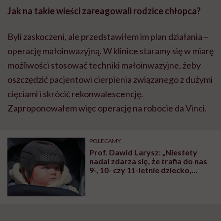
Jak na takie wieści zareagowali rodzice chłopca?
Byli zaskoczeni, ale przedstawiłem im plan działania –
operację małoinwazyjną. W klinice staramy się w miarę
możliwości stosować techniki małoinwazyjne, żeby
oszczędzić pacjentowi cierpienia związanego z dużymi
cięciami i skrócić rekonwalescencję.
Zaproponowałem więc operację na robocie da Vinci.
POLECAMY
Prof. Dawid Larysz: „Niestety
nadal zdarza się, że trafia do nas
9-, 10- czy 11-letnie dziecko,
które ma na przykład dwa lata
odroczenia szkolnego, a dopiero
teraz ktoś zwrócił uwagę na
nieprawidłowy kształt jego
głowy”