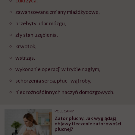
cukrzyca
,
zawansowane zmiany miażdżycowe,
przebyty udar mózgu,
zły stan uzębienia,
krwotok,
wstrząs,
wykonanie operacji w trybie nagłym,
schorzenia serca, płuc i wątroby,
niedrożność innych naczyń domózgowych.
POLECAMY
Zator płucny. Jak wyglądają
objawy i leczenie zatorowości
płucnej?