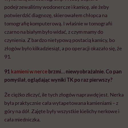
podejrzewaliśmy wodonercze i kamicę, ale żeby
potwierdzić diagnozę, skierowałem chłopca na
tomografię komputerową. I właśnie w tomografii
czarno na białym było widać, z czym mamy do
czynienia. Z bardzo nietypową postacią kamicy, bo
złogów było kilkadziesiąt, a po operacji okazało się, że
91.
91
kamieni w nerce
brzmi… niewyobrażalnie. Co pan
pomyślał, oglądając wyniki TK po raz pierwszy?
Że ciężko zliczyć, ile tych złogów naprawdę jest. Nerka
była praktycznie cała wytapetowana kamieniami – z
góry na dół. Zajęte były wszystkie kielichy nerkowe i
cała miedniczka.