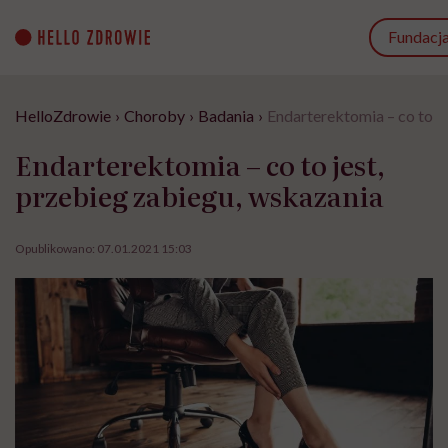
Go
to
Fundacj
content
HelloZdrowie
›
Choroby
›
Badania
›
Endarterektomia – co to j
Endarterektomia – co to jest,
przebieg zabiegu, wskazania
Opublikowano:
07.01.2021 15:03