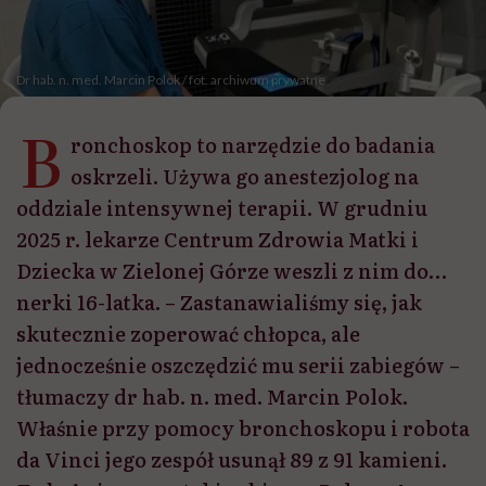
Dr hab. n. med. Marcin Polok / fot. archiwum prywatne
B
ronchoskop to narzędzie do badania
oskrzeli. Używa go anestezjolog na
oddziale intensywnej terapii. W grudniu
2025 r. lekarze Centrum Zdrowia Matki i
Dziecka w Zielonej Górze weszli z nim do…
nerki 16-latka. – Zastanawialiśmy się, jak
skutecznie zoperować chłopca, ale
jednocześnie oszczędzić mu serii zabiegów –
tłumaczy dr hab. n. med. Marcin Polok.
Właśnie przy pomocy bronchoskopu i robota
da Vinci jego zespół usunął 89 z 91 kamieni.